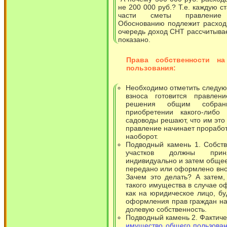
не 200 000 руб.? Т.е. каждую с
части сметы правление 
Обоснованию подлежит расход
очередь доход СНТ рассчитывает
показано.
Права собственности н
пользования:
Необходимо отметить следу
взноса готовится правле
решения общим собра
приобретении какого-либо 
садоводы решают, что им это 
правление начинает проработ
наоборот.
Подводный камень 1. Собст
участков должны при
индивидуально и затем общее
передано или оформлено вно
Зачем это делать? А затем,
такого имущества в случае о
как на юридическое лицо, бу
оформления прав граждан на
долевую собственность.
Подводный камень 2. Фактиче
имущество общего пользова