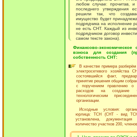
любом случае: прочитав, и
последнего утверждения ес
решили так, что создава
имущество будет принадлежа
подрядчика на исполнение ра
не есть СНТ. Каждый из инв
подрядчиком договор инвести
самом тексте закона).
Финансово-экономическое 
взноса для создания (п
собственность СНТ:
В качестве примера разберём
электросетевого хозяйства 
состоявшийся факт, предва
принятие решения общим собран
с поручением правлению о
расходов на создание
технологическим присоеди
организации.
Исходные условия: органи
юрлица: ТСН (СНТ - вид ТСН)
установлена, документация
количество участков 200, членов