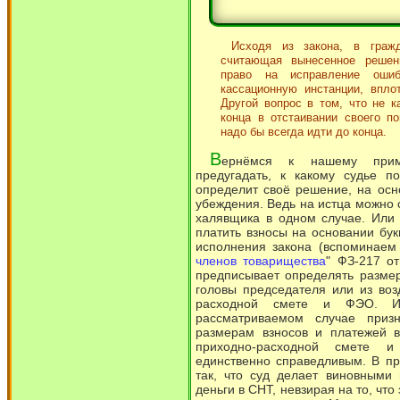
Исходя из закона, в гражд
считающая вынесенное решен
право на исправление ошиб
кассационную инстанции, впло
Другой вопрос в том, что не 
конца в отстаивании своего п
надо бы всегда идти до конца.
В
ернёмся к нашему прим
предугадать, к какому судье п
определит своё решение, на осн
убеждения. Ведь на истца можно 
халявщика в одном случае. Или 
платить взносы на основании бук
исполнения закона (вспоминаем 
членов товарищества
" ФЗ-217 от
предписывает определять размер
головы председателя или из воз
расходной смете и ФЭО. И
рассматриваемом случае при
размерам взносов и платежей 
приходно-расходной смете 
единственно справедливым. В пр
так, что суд делает виновными 
деньги в СНТ, невзирая на то, что