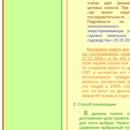
этапах идёт финанс
целевых взносов. При
сам проект энерго
последовательности, 
Подробности на
технологическо
энергопринимающих ус
садовых земельных 
садоводства с 01.01.201
Архиважно давать все
на постановления пра
27.12.2004 г. и № 442 о
этом нашем случае или
по созданию какого-то 
СНТ в интересах его 
использования гражд
вопросы соответствия
что людей в 100% слу
нет, но кинут на деньг
возрастёт в разы в ходе 
Способ реализации:
В
данном пункте ну
достижения цели проекта 
для этого выбран. Нужно
сравнении выбранный пу