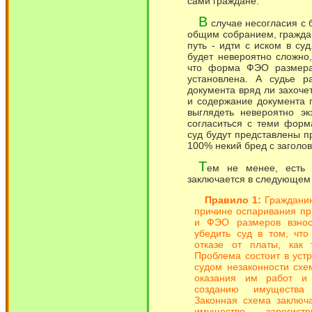
сами граждане.
В
случае несогласия с 
общим собранием, граждан
путь - идти с иском в су
будет невероятно сложно,
что форма ФЭО размера
установлена. А судье р
документа вряд ли захоче
и содержание документа 
выглядеть невероятно эк
согласиться с теми форм
суд будут представлены п
100% некий бред с заголо
Т
ем не менее, есть 
заключается в следующем
Правило 1:
Гражданин
причине оспаривания пр
и ФЭО размеров взнос
убедить суд в том, что
отказе от платы, как 
Проблема состоит в уст
судом незаконности сх
оказания им работ и 
созданию имущества 
Законная схема заключа
имущество зарегис