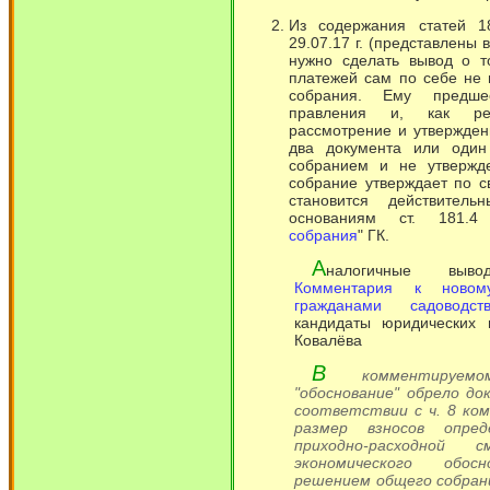
Из содержания статей 1
29.07.17 г. (представлены
нужно сделать вывод о т
платежей сам по себе не 
собрания. Ему предше
правления и, как рез
рассмотрение и утвержден
два документа или один
собранием и не утвержд
собрание утверждает по с
становится действител
основаниям ст. 181.4
собрания
" ГК.
А
налогичные выв
Комментария к новом
гражданами садоводст
кандидаты юридических 
Ковалёва
В
комментируемо
"обоснование" обрело до
соответствии с ч. 8 ко
размер взносов опред
приходно-расходной
экономического обосн
решением общего собран