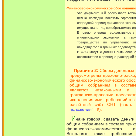
Финансово-экономическое обоснование 
это документ, к-й раскрывает техн
целью наглядно показать эффекти
очередной период финансово-эконом
имущества, в т.ч., приобретаемого и
В свою очередь эффективность
минимизацию, экономию, а так
товарищества по управлению им
находящегося в границах садоводств
В ФЭО могут и должны быть обосно
соответствии с приходно-расходной 
Правило 2:
Сборы денежных с
предусмотрены приходно-расхо
финансово-экономического обос
общим собранием в составе
являются незаконными и 
гражданско-правовых последст
исполнения ими требований о в
расчётный счёт СНТ (часть 
положения
" ГК).
И
наче говоря, сдавать деньг
общим собранием в составе прих
финансово-экономического о
Выполнять такие требовани