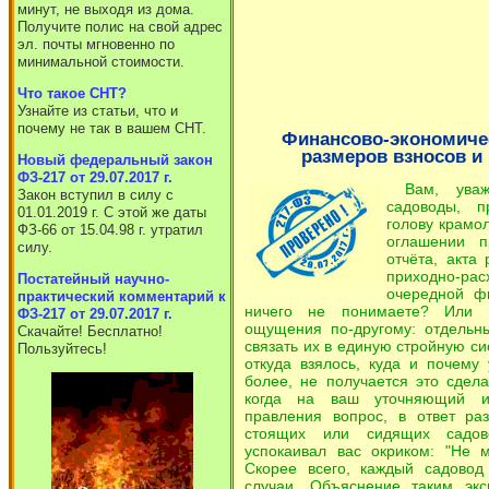
минут, не выходя из дома.
Получите полис на свой адрес
эл. почты мгновенно по
минимальной стоимости.
Что такое СНТ?
Узнайте из статьи, что и
почему не так в вашем СНТ.
Финансово-экономиче
размеров взносов и
Новый федеральный закон
ФЗ-217 от 29.07.2017 г.
Вам, уваж
Закон вступил в силу с
садоводы, п
01.01.2019 г. С этой же даты
голову крамо
ФЗ-66 от 15.04.98 г. утратил
оглашении п
силу.
отчёта, акта
приходно-
Постатейный научно-
очередной ф
практический комментарий к
ничего не понимаете? Или 
ФЗ-217 от 29.07.2017 г.
ощущения по-другому: отдельн
Скачайте! Бесплатно!
связать их в единую стройную с
Пользуйтесь!
откуда взялось, куда и почему
более, не получается это сдела
когда на ваш уточняющий 
правления вопрос, в ответ ра
стоящих или сидящих садов
успокаивал вас окриком: "Не 
Скорее всего, каждый садовод
случаи. Объяснение таким экс