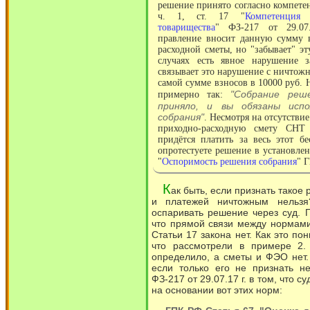
решение принято согласно компетен
ч. 1, ст. 17 "
Компетенция
товарищества
" ФЗ-217 от 29.07
правление вносит данную сумму 
расходной сметы, но "забывает" эт
случаях есть явное нарушение 
связывает это нарушение с ничтож
самой сумме взносов в 10000 руб. Н
"Собрание реш
примерно так:
приняло, и вы обязаны исп
собрания"
. Несмотря на отсутстви
приходно-расходную смету СНТ
придётся платить за весь этот бе
опротестуете решение в установлен
"
Оспоримость решения собрания
" Г
К
ак быть, если признать такое
и платежей ничтожным нельзя
оспаривать решение через суд. 
что прямой связи между нормами 
Статьи 17 закона нет. Как это пон
что рассмотрели в примере 2.
определило, а сметы и ФЭО нет.
если только его не признать н
ФЗ-217 от 29.07.17 г. в том, что 
на основании вот этих норм: