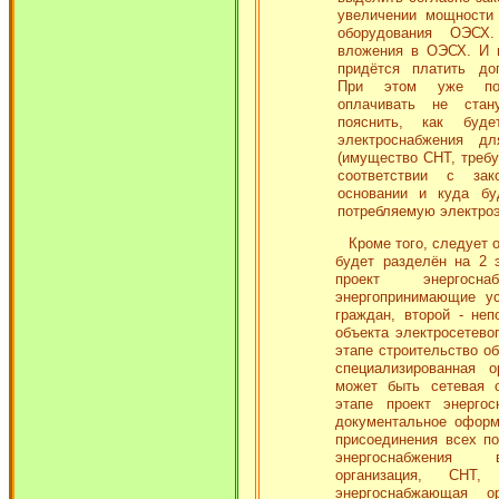
увеличении мощности 
оборудования ОЭСХ.
вложения в ОЭСХ. И 
придётся платить до
При этом уже под
оплачивать не стан
пояснить, как буде
электроснабжения д
(имущество СНТ, требу
соответствии с за
основании и куда бу
потребляемую электро
Кроме того, следует о
будет разделён на 2 
проект энергос
энергопринимающие у
граждан, второй - неп
объекта электросетево
этапе строительство об
специализированная о
может быть сетевая о
этапе проект энерго
документальное оформ
присоединения всех по
энергоснабжения 
организация, СНТ
энергоснабжающая о