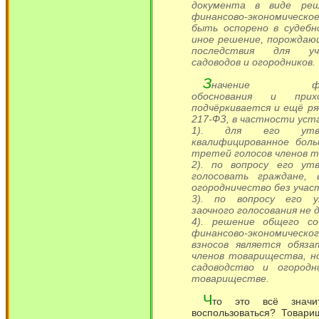
документа в виде реш
финансово-экономичес
быть оспорено в судебн
иное решение, порождаю
последствия для уч
садоводов и огородников.
З
начение финанс
обоснования и прихо
подчёркивается и ещё р
217-ФЗ, в частности уст
1). для его утвер
квалифицированное боль
третей голосов членов 
2). по вопросу его ут
голосовать граждане, 
огородничество без учас
3). по вопросу его у
заочного голосования не 
4). решение общего со
финансово-экономическо
взносов является обяз
членов товарищества, но
садоводство и огородн
товариществе.
Ч
то это всё знач
воспользоваться? Товари