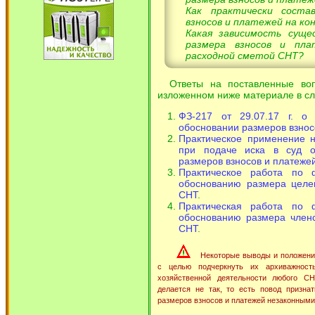
Как практически сост
взносов и платежей на ко
Какая зависимость сущ
размера взносов и пла
расходной сметой СНТ?
Ответы на поставленные во
изложенном ниже материале в с
ФЗ-217 от 29.07.17 г. о 
обосновании размеров взнос
Практическое применение н
при подаче иска в суд о
размеров взносов и платеже
Практическое работа по ф
обоснованию размера целе
СНТ
.
Практическая работа по ф
обоснованию размера членс
СНТ
.
Некоторые выводы и положения
с целью подчеркнуть их архиважност
хозяйственной деятельности любого С
делается не так, то есть повод призн
размеров взносов и платежей незаконными