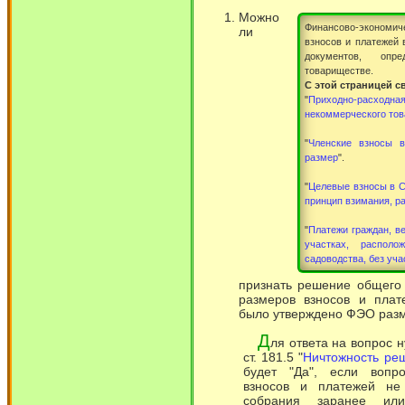
Можно
Финансово-эконом
ли
взносов и платежей 
документов, оп
товариществе.
С этой страницей с
"
Приходно-расхо
некоммерческого то
"
Членские взносы в
размер
".
"
Целевые взносы в С
принцип взимания, р
"
Платежи граждан, в
участках, располо
садоводства, без уча
признать решение общего
размеров взносов и плат
было утверждено ФЭО разм
Д
ля ответа на вопрос 
ст. 181.5 "
Ничтожность ре
будет "Да", если вопр
взносов и платежей не
собрания заранее ил