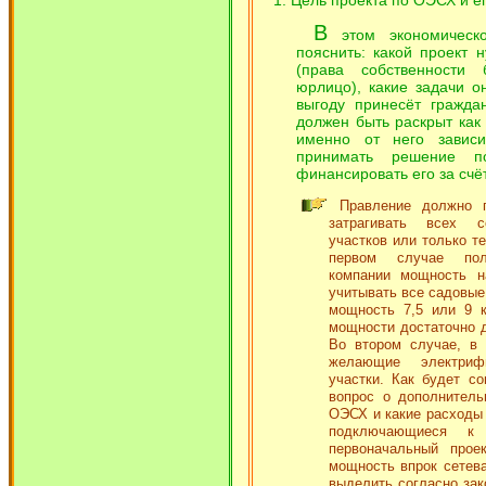
Цель проекта по ОЭСХ и ег
В
этом экономическо
пояснить: какой проект
(права собственности
юрлицо), какие задачи о
выгоду принесёт гражда
должен быть раскрыт как
именно от него зависи
принимать решение п
финансировать его за счёт
Правление должно п
затрагивать всех с
участков или только те
первом случае пол
компании мощность 
учитывать все садовые
мощность 7,5 или 9 к
мощности достаточно 
Во втором случае, в
желающие электрифи
участки. Как будет со
вопрос о дополнитель
ОЭСХ и какие расходы 
подключающиеся к 
первоначальный проек
мощность впрок сетева
выделить согласно зак