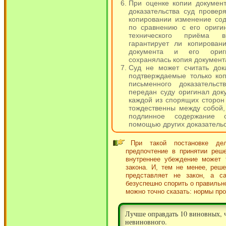
При оценке копии докумен
доказательства суд провер
копировании изменение со
по сравнению с его ориги
технического приёма в
гарантирует ли копирован
документа и его ориг
сохранялась копия документ
Суд не может считать док
подтверждаемые только ко
письменного доказательс
передан суду оригинал док
каждой из спорящих сторон 
тождественны между собой,
подлинное содержание 
помощью других доказательс
При такой постановке де
предпочтение в принятии реше
внутреннее убеждение может 
закона. И, тем не менее, реше
представляет не закон, а 
безуспешно спорить о правильно
можно точно сказать: нормы пр
Лучше оправдать 10 виновных, 
невиновного.