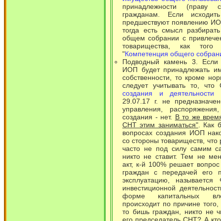
принадлежности (праву 
гражданам. Если исходит
предшествуют появлению ИО
тогда есть смысл разбират
общем собрании с привлече
товарищества, как того
"
Компетенция общего собран
Подводный камень 3. Если 
ИОП будет принадлежать и
собственности, то кроме но
следует учитывать то, что 
создания и деятельности 
29.07.17 г. не предназнач
управления, распоряжения
создания - нет.
В то же врем
СНТ этим заниматься"
. Как 
вопросах создания ИОП нак
со стороны товариществ, что
часто не под силу самим с
никто не ставит. Тем не ме
акт, к-й 100% решает вопро
граждан с передачей его 
эксплуатацию, называется 
инвестиционной деятельнос
форме капитальных влож
происходит по причине того,
то бишь граждан, никто не ч
его председатель СНТ? А кто