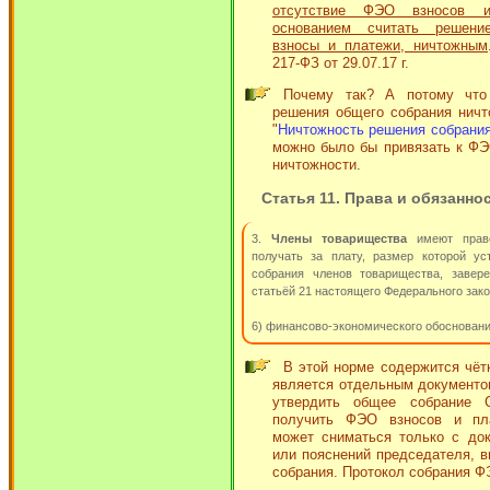
отсутствие ФЭО взносов 
основанием считать решени
взносы и платежи, ничтожным
217-ФЗ от 29.07.17 г.
Почему так? А потому что
решения общего собрания ничт
"
Ничтожность решения собрани
можно было бы привязать к ФЭ
ничтожности.
Статья 11. Права и обязанно
3.
Члены товарищества
имеют право
получать за плату, размер которой у
собрания членов товарищества, завер
статьёй 21 настоящего Федерального зако
6) финансово-экономического обосновани
В этой норме содержится чёт
является отдельным документом
утвердить общее собрание 
получить ФЭО взносов и пл
может сниматься только с док
или пояснений председателя, в
собрания. Протокол собрания Ф