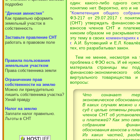
один: какого-либо одного сис
подробно
понятию нет. Вероятно, его и не 
"
Компетенция общего собран
"Дачная амнистия"
ФЗ-217 от 29.07.2017 г. понят
Как правильно оформить
(ОНТ) утверждать финансово-э
земельный участок в
взносов членов СНТ и платеже
собственность
никоим образом не раскрываетс
Заставьте правление СНТ
эту тему в своих
комментариях к 
работать в правовом поле
г.
А.И. Бутовецкий и Е.Л. Ковалё
тех, кто разрабатывал закон.
Тем не менее, несмотря на т
Правила пользования
проблема с ФЭО есть. И её нужн
земельным участком
материала страницы мы под
Права собственника земли
финансово-экономического о
виртуального товарищества 
Ограничение прав
вопросы:
собственности на землю
Можно ли принудительно
Что означает терм
лишить собственника участка?
экономическое обосновани
Узнай правду
В каких случаях можно и
Налог на землю
суд с целью отмены реше
Заплати налог правильно.
членов СНТ об установле
Льготы в СНТ
и платежей? Как это свя
собранием финансово
обоснования взносов и пл
Из каких частей, раз
размера взносов и платеж