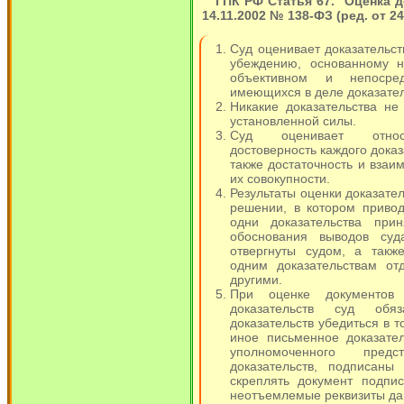
ГПК РФ Статья 67. "Оценка д
14.11.2002 № 138-ФЗ (ред. от 24
Суд оценивает доказательст
убеждению, основанному н
объективном и непосред
имеющихся в деле доказател
Никакие доказательства н
установленной силы.
Суд оценивает относи
достоверность каждого доказ
также достаточность и взаим
их совокупности.
Результаты оценки доказател
решении, в котором приво
одни доказательства при
обоснования выводов суда
отвергнуты судом, а такж
одним доказательствам от
другими.
При оценке документов
доказательств суд об
доказательств убедиться в т
иное письменное доказател
уполномоченного пред
доказательств, подписан
скреплять документ подпи
неотъемлемые реквизиты дан