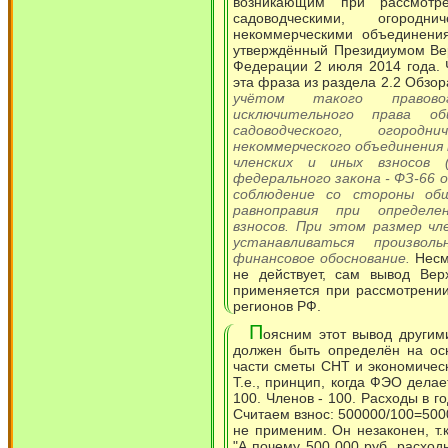
возникающим при рассмотр
садоводческими, огород
некоммерческими объединения
утверждённый Президиумом Ве
Федерации 2 июля 2014 года. 
эта фраза из раздела 2.2 Обзор
учётом такого правово
исключительного права об
садоводческого, огород
некоммерческого объединения
членских и иных взносов 
федерального закона - ФЗ-66 о
соблюдение со стороны общ
равноправия при определе
взносов. При этом размер чл
устанавливаться произво
финансовое обоснование.
Несмо
не действует, сам вывод Вер
применяется при рассмотрении
регионов РФ.
П
оясним этот вывод другим
должен быть определён на ос
части сметы СНТ и экономичес
Т.е., принцип, когда ФЭО делает
100. Членов - 100. Расходы в г
Считаем взнос: 500000/100=5000 
не применим. Он незаконен, т.к
"А почему 500 000 руб. расход