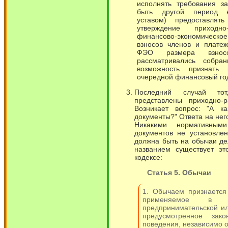
исполнять требования з
быть другой период в
уставом) предоставля
утверждение приходн
финансово-экономическо
взносов членов и плате
ФЭО размера взно
рассматривались собра
возможность признать
очередной финансовый год
Последний случай то
представлены приходно-
Возникает вопрос: "А к
документы?" Ответа на него
Никакими нормативным
документов не установле
должна быть на обычаи де
названием существует эт
кодексе:
Статья 5. Обычаи
1. Обычаем признается
применяемое в ка
предпринимательской ил
предусмотренное зако
поведения, независимо о