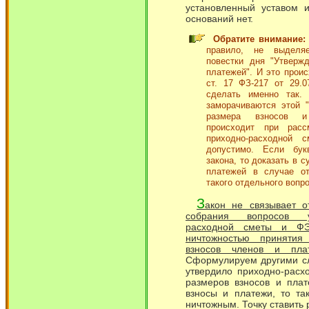
установленный уставом и
оснований нет.
Обратите внимание:
правило, не выделя
повестки дня "Утверж
платежей". И это проис
ст. 17 ФЗ-217 от 29.0
сделать именно так.
заморачиваются этой "
размера взносов и
происходит при расс
приходно-расходной 
допустимо. Если бук
закона, то доказать в с
платежей в случае от
такого отдельного вопр
З
акон не связывает о
собрания вопросов у
расходной сметы и ФЭ
ничтожностью приняти
взносов членов и пл
Сформулируем другими сл
утвердило приходно-расх
размеров взносов и плат
взносы и платежи, то та
ничтожным. Точку ставить 