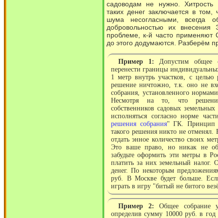
садоводам не нужно. Хитрость
таких денег заключается в том, 
шума несогласными, всегда о
добровольностью их внесения 
проблеме, к-й часто применяют 
до этого додумаются. Разберём п
Пример 1:
Допустим общее с
перенести границы индивидуальных
1 метр внутрь участков, с целью 
решение ничтожно, т.к. оно не в
собрания, установленного нормами 
Несмотря на то, что решени
собственников садовых земельных 
исполняться согласно норме част
решения собрания
" ГК. Принцип 
такого решения никто не отменял.
отдать энное количество своих метр
Это ваше право, но никак не об
забудьте оформить эти метры в Рос
платить за них земельный налог. 
денег. По некоторым предложения
руб. В Москве будет больше. Есл
играть в игру "битый не битого везё
Пример 2:
Общее собрание ус
определив сумму 10000 руб. в год 