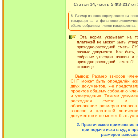
Статья 14, часть 5 ФЗ-217 от 2
8. Размер взносов определяется на осн
товарищества и финансово-экономичес
общим собранием членов товарищества.
Эта норма указывает на 
платежей
не может быть утве
приходно-расходной сметы СНТ
разных документа. Как быть, 
собрание утвердит взносы и
приходно-расходной сметы?
странице.
Вывод: Размер взносов член
СНТ может быть определён иск
двух документов, к-е представ
проектов общему собранию чле
и утверждения. Такими докуме
расходная смета и фина
обоснование размеров взносов
взносов и платежей логическ
документов и не может быть уст
2. Практическое применение но
при подаче иска в суд о п
размеров взносов