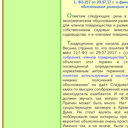
1. ФЗ-217 от 29.07.17 г. о ф
обосновании размеров в
О
тметим следующее: речь в 
экономическом обосновании разме
для членов товарищества и разме
собственников садовых земель
садоводства, к-е членами товари
Т
радиционно для начала раз
Весьма странно то, что понятие
ввёл 217-ФЗ от 29.07.2017 г. (с
собрания членов товарищества
"
объяснил этот термин в ста
посвящённой определением 
нормативным актом терминов. 
понятия, используемые в наст
никаких пояснений "фина
обоснованию" не даёт. Следоват
каких-то высших соображений нам
законодатель ошибается. И не п
должен звучать так: вопрос ФЭ
Причин может быть много. Нет 
существующем заговоре в Крем
Думе. Не стоит валить всё на
лоббировали свои интересы при 
вероятно объяснение очень прост
Именно так, а не иначе, были 