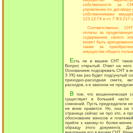
собственности за С
управлении по договору
собственниками имущес
123.12 ГК и ст. 7 ФЗ-217 о
Соответственно, СН
оплаты за проделанную
содержанию своего или
может быть арендованн
также за приобретен
имущества общего польз
Е
сть ли в вашем СНТ такое
Вопрос открытый. Ответ на него
Основанием подозревать СНТ в мо
3 УК) как раз будет подсунутый 
приходно-расходная смета, 
расходов, к-е законом не предусм
В
том, что мошенническая с
существует в большей части т
сомнений. Пусть председатели не
не всем нравится. Но, она на 
страница сейчас не про это, а п
обоснование взносов и платеже
прийти к какому-то более-мене
образцу этого документа. Да
внедрения его в вашем СНТ. Начн