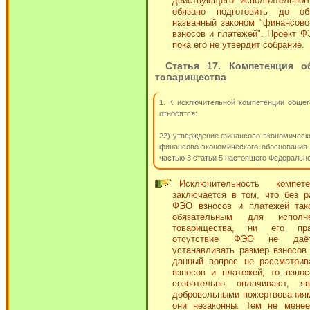
действующего исполнительного
обязано подготовить до об
названный законом "финансово
взносов и платежей". Проект Ф
пока его не утвердит собрание.
Статья 17. Компетенция о
товарищества
1. К исключительной компетенции обще
относятся:
22) утверждение финансово-экономическ
финансово-экономического обоснования
частью 3 статьи 5 настоящего Федерально
Исключительность компе
заключается в том, что без р
ФЭО взносов и платежей так
обязательным для исполн
товарищества, ни его пра
отсутствие ФЭО не даёт
устанавливать размер взносов
данный вопрос не рассматри
взносов и платежей, то взнос
сознательно оплачивают, 
добровольными пожертвованиям
они незаконны. Тем не менее