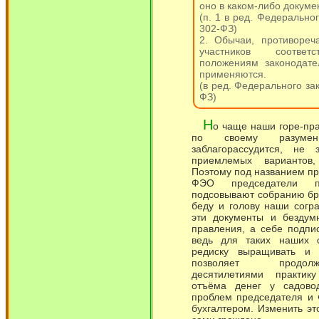
оно в каком-либо докуме
(п. 1 в ред. Федеральног
302-ФЗ)
2. Обычаи, противореч
участников соответ
положениям законодател
применяются.
(в ред. Федерального зак
ФЗ)
Н
о чаще наши горе-пр
по своему разуме
заблагорассудится, не 
приемлемых вариантов
Поэтому под названием пр
ФЭО председатели п
подсовывают собранию бр
беду и голову наши согра
эти документы и бездум
правления, а себе подпи
ведь для таких наших с
редиску выращивать и 
позволяет продол
десятилетиями практику
отъёма денег у садово
проблем председателя и 
бухгалтером. Изменить эт