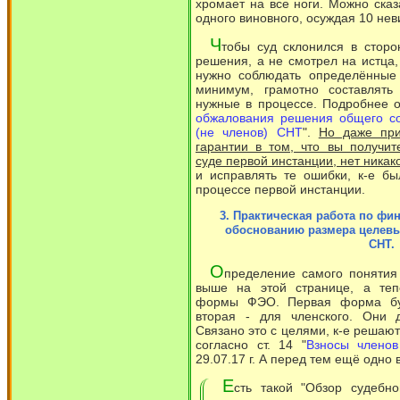
хромает на все ноги. Можно сказ
одного виновного, осуждая 10 нев
Ч
тобы суд склонился в сторо
решения, а не смотрел на истца,
нужно соблюдать определённые 
минимум, грамотно составлять
нужные в процессе. Подробнее об
обжалования решения общего со
(не членов) СНТ
".
Но даже при
гарантии в том, что вы получи
суде первой инстанции, нет никак
и исправлять те ошибки, к-е б
процессе первой инстанции.
3. Практическая работа по ф
обоснованию размера целевы
СНТ.
О
пределение самого поняти
выше на этой странице, а теп
формы ФЭО. Первая форма буд
вторая - для членского. Они д
Связано это с целями, к-е решают
согласно ст. 14 "
Взносы членов
29.07.17 г. А перед тем ещё одно
Е
сть такой "Обзор судебно