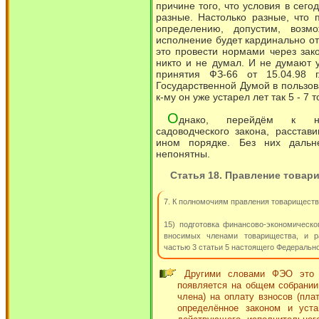
причине того, что условия в сег
разные. Настолько разные, что 
определению, допустим, возмо
исполнение будет кардинально от
это провести нормами через зако
никто и не думал. И не думают 
принятия ФЗ-66 от 15.04.98 
Государственной Думой в пользов
к-му он уже устарел лет так 5 - 7 
О
днако, перейдём к н
садоводческого закона, расстав
ином порядке. Без них дальн
непонятны.
Статья 18. Правление товар
7. К полномочиям правления товариществ
15) подготовка финансово-экономическо
вносимых членами товарищества, и р
частью 3 статьи 5 настоящего Федерально
Другими словами ФЭО это н
появляется на общем собрании
члена) на оплату взносов (пла
определённое законом и уст