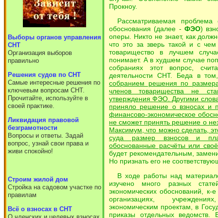
Прокноу.
Рассматриваемая проблема ф
обоснования (далее -
ФЭО
) вз
оперы. Никто не знает, как должн
Выборы органов управления
что это за зверь такой и с чем
СНТ
товарищество в лучшем случа
Организация выборов
понимает. А в худшем случае по
правильно
собраниях этот вопрос, счи
Решения судов по СНТ
деятельности СНТ. Беда в том
Самые интересные решения по
собранием решения по размера
ключевым вопросам СНТ.
членов товарищества не ста
Прочитайте, используйте в
утверждения ФЭО. Другими слов
своей практике.
приняло решение о взносах и п
финансово-экономическое обосно
Ликвидация правовой
не сможет принять решение о не
безграмотности
Максимум, что можно сделать, э
Вопросы и ответы. Задай
суда размер взносов и пла
вопрос, узнай свои права и
обоснованные расчёты или сво
живи спокойно!
будет рекомендательным, замен
Но признать его не соответствую
В ходе работы над материал
Cтроим жилой дом
изучено много разных стате
Стройка на садовом участке по
экономических обоснований, к-
правилам
организациях, учреждени
экономическим проектам, в Госу
Всё о взносах в СНТ
приказы отдельных ведомств. 
О членских и целевых взносах