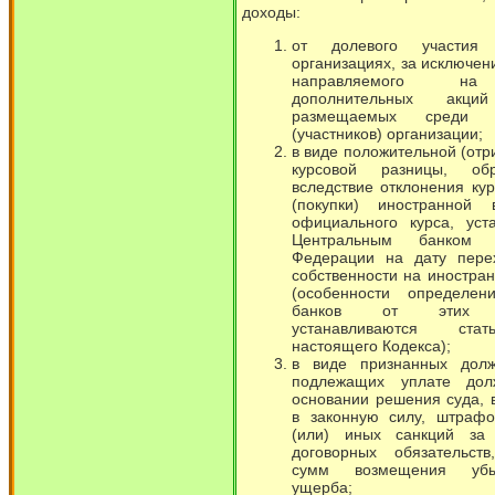
доходы:
от долевого участия
организациях, за исключен
направляемого на
дополнительных акций
размещаемых среди а
(участников) организации;
в виде положительной (отр
курсовой разницы, обр
вследствие отклонения ку
(покупки) иностранной
официального курса, уст
Центральным банком Р
Федерации на дату пере
собственности на иностра
(особенности определен
банков от этих о
устанавливаются ст
настоящего Кодекса);
в виде признанных дол
подлежащих уплате дол
основании решения суда, 
в законную силу, штрафо
(или) иных санкций за
договорных обязательст
сумм возмещения уб
ущерба;