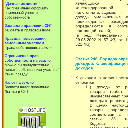
являющихся учас
"Дачная амнистия"
консолидированно
Как правильно оформить
налогоплательщиков, - 
земельный участок в
доходы, уменьшенные н
собственность
произведенных расходо
Заставьте правление СНТ
определяются в соотв
работать в правовом поле
настоящей главой;
(в ред. Федеральных з
Правила пользования
29.05.2002 N 57-ФЗ, от 1
земельным участком
321-ФЗ)
Права собственника земли
...
Ограничение прав
Статья 248. Порядок опр
собственности на землю
доходов. Классификация
Можно ли принудительно
доходов
лишить собственника участка?
Узнай правду
К доходам в целях насто
относятся:
Налог на землю
) доходы от ре
Заплати налог правильно.
товаров (работ,
Льготы в СНТ
имущественных пра
доходы от реализац
В целях настоящ
товары опреде
соответствии с 
статьи 38 нас
Кодекса;