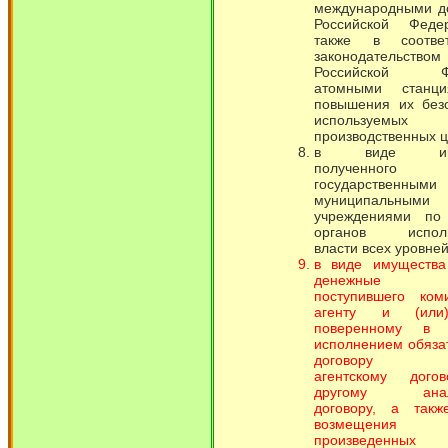
международными д
Российской Феде
также в соотве
законодательством
Российской Фе
атомными станц
повышения их безо
используем
производственных ц
в виде имущ
полученного
государстве
муниципальными
учреждениями по
органов исполн
власти всех уровней
в виде имущества
денежные сре
поступившего коми
агенту и (или
поверенному в
исполнением обяза
договору ко
агентскому дого
другому анало
договору, а так
возмещения 
произведенных