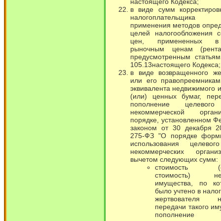
настоящего Кодекса;
в виде сумм корректиров
налогоплательщика в
применения методов опре
целей налогообложения с
цен, примененных в
рыночным ценам (рентаб
предусмотренным статьям
105.13настоящего Кодекса;
в виде возвращенного же
или его правопреемникам
эквивалента недвижимого 
(или) ценных бумаг, пер
пополнение целевого
некоммерческой орга
порядке, установленном 
законом от 30 декабря 2
275-ФЗ "О порядке форм
использования целевог
некоммерческих органи
вычетом следующих сумм:
стоимость (ос
стоимость) нед
имущества, по ко
было учтено в нало
жертвователя
передачи такого им
пополнение ц