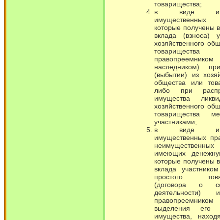
товарищества;
в виде имущ
имущественны
которые получены 
вклада (взноса) у
хозяйственного об
товариществ
правопреемни
наследником) пр
(выбытии) из хозя
общества или тов
либо при распр
имущества ликви
хозяйственного об
товарищества м
участниками;
в виде имущ
имущественных пра
неимущественн
имеющих денежну
которые получены 
вклада участником
простого това
(договора о со
деятельности)
правопреемником
выделения его
имущества, наход