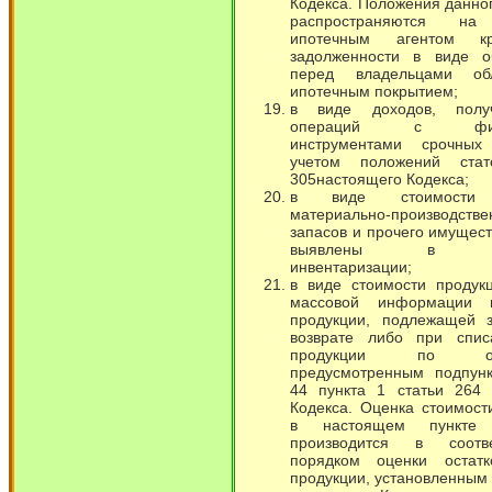
Кодекса. Положения данног
распространяются на
ипотечным агентом кре
задолженности в виде об
перед владельцами об
ипотечным покрытием;
в виде доходов, полу
операций с фина
инструментами срочных
учетом положений ста
305настоящего Кодекса;
в виде стоимости 
материально-производстве
запасов и прочего имущест
выявлены в рез
инвентаризации;
в виде стоимости продук
массовой информации 
продукции, подлежащей 
возврате либо при спис
продукции по осн
предусмотренным подпун
44 пункта 1 статьи 264 
Кодекса. Оценка стоимост
в настоящем пункте 
производится в соотв
порядком оценки остатк
продукции, установленным 