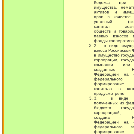
Кодекса при п
имущества, немат
активов и имуще
прав в качестве
уставный (скл
капитал хозяй
обществ и товари
паевых взносов 
фонды кооперативо
2. в виде имуще
взноса Российской
в имущество госуд
корпорации, госуд
компании или
созданных Рос
Федерацией на о
федерального 
формирование у
капитала в ко
предусмотрено;
3. в виде су
полученных из фед
бюджета государ
корпорацией, 
создана Рос
Федерацией на о
федерального 
формирование у