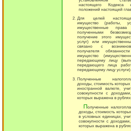
установленном ста
настоящего Кодекса 
положений настоящей гла
Для целей настоящ
имущество (работы, ус
имущественные права 
полученными безвозмез
получение этого имущест
услуг) или имущественн
связано с возникно
получателя обязанност
имущество (имуществен
передающему лицу (вып
передающего лица работ
передающему лицу услуги)
Полученные налогопла
доходы, стоимость которых
иностранной валюте, учи
совокупности с доходами
которых выражена в рублях
П
олученные налогопл
доходы, стоимость которы
в условных единицах, учи
совокупности с доходами,
которых выражена в рубля