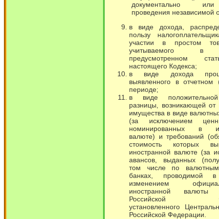
документально ил
проведения независимой о
в виде дохода, распред
пользу налогоплательщи
участии в простом тов
учитываемого в п
предусмотренном ст
настоящего Кодекса;
в виде дохода прош
выявленного в отчетном 
периоде;
в виде положительной
разницы, возникающей от
имущества в виде валютны
(за исключением ценн
номинированных в ин
валюте) и требований (обя
стоимость которых в
иностранной валюте (за 
авансов, выданных (полу
том числе по валютным
банках, проводимой 
изменением официаль
иностранной валюты
Российской Фед
установленного Централь
Российской Федерации.