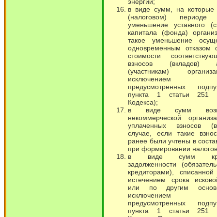
энергии;
в виде сумм, на которые
(налоговом) периоде 
уменьшение уставного (с
капитала (фонда) органи
такое уменьшение осущ
одновременным отказом о
стоимости соответству
взносов (вкладов) а
(участникам) органи
исключением сл
предусмотренных подп
пункта 1 статьи 251 н
Кодекса);
в виде сумм возв
некоммерческой организ
уплаченных взносов (в
случае, если такие взно
ранее были учтены в соста
при формировании налогов
в виде сумм кред
задолженности (обязател
кредиторами), списанной
истечением срока исково
или по другим основ
исключением сл
предусмотренных подп
пункта 1 статьи 251 н