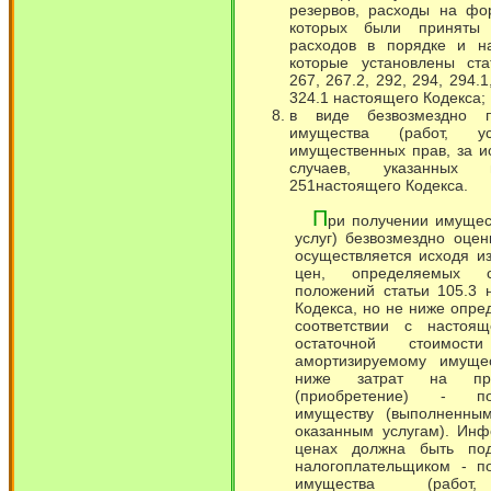
резервов, расходы на фо
которых были приняты 
расходов в порядке и на
которые установлены ста
267, 267.2, 292, 294, 294.1
324.1 настоящего Кодекса;
в виде безвозмездно п
имущества (работ, у
имущественных прав, за 
случаев, указанных
251настоящего Кодекса.
П
ри получении имущест
услуг) безвозмездно оцен
осуществляется исходя и
цен, определяемых 
положений статьи 105.3 
Кодекса, но не ниже опре
соответствии с настоящ
остаточной стоимо
амортизируемому имуще
ниже затрат на прои
(приобретение) - 
имуществу (выполненным
оказанным услугам). Ин
ценах должна быть под
налогоплательщиком - п
имущества (работ,