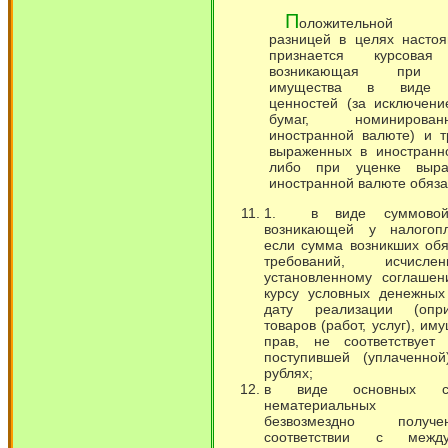
П
оложительной к
разницей в целях насто
признается курсовая
возникающая при д
имущества в виде 
ценностей (за исключен
бумаг, номиниров
иностранной валюте) и т
выраженных в иностранн
либо при уценке выр
иностранной валюте обяза
1. в виде суммовой
возникающей у налогопл
если сумма возникших обя
требований, исчисл
установленному соглашен
курсу условных денежных
дату реализации (опри
товаров (работ, услуг), и
прав, не соответствует 
поступившей (уплаченно
рублях;
в виде основных с
нематериальных а
безвозмездно полу
соответствии с между