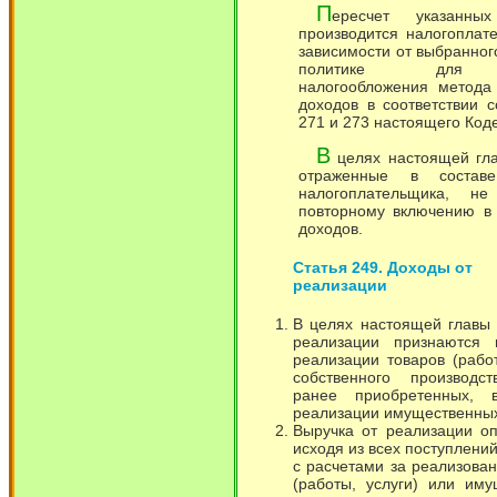
П
ересчет указанны
производится налогоплат
зависимости от выбранног
политике для
налогообложения метода
доходов в соответствии с
271 и 273 настоящего Коде
В
целях настоящей гл
отраженные в состав
налогоплательщика, не
повторному включению в 
доходов.
Статья 249. Доходы от
реализации
В целях настоящей главы
реализации признаются 
реализации товаров (работ
собственного производс
ранее приобретенных, 
реализации имущественных
Выручка от реализации о
исходя из всех поступлени
с расчетами за реализова
(работы, услуги) или им