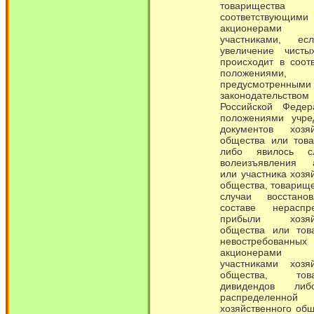
товариществ
соответствующими
акционера
участниками, ес
увеличение чисты
происходит в соот
положениями,
предусмотренными
законодательством
Российской Феде
положениями учре
документов хозяй
общества или това
либо явилось сл
волеизъявления 
или участника хозя
общества, товарище
случаи восстано
составе нераспр
прибыли хозяйс
общества или тов
невостребованных
акционера
участниками хозяй
общества, това
дивидендов ли
распределенной
хозяйственного об