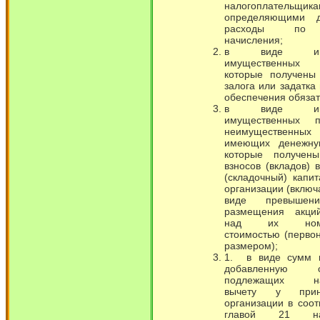
налогоплательщика
определяющими 
расходы по 
начисления;
в виде имущ
имущественны
которые получен
залога или задатка 
обеспечения обязат
в виде имущ
имущественных 
неимущественн
имеющих денежну
которые получен
взносов (вкладов) 
(складочный) капи
организации (включ
виде превышен
размещения акци
над их номи
стоимостью (перво
размером);
1. в виде сумм 
добавленную ст
подлежащих на
вычету у прин
организации в соот
главой 21 нас