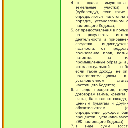
от сдачи имущества
земельные участки)
(субаренду), если такие
определяются налогоплат
порядке, установленном 
настоящего Кодекса;
от предоставления в польз
на результаты интелле
деятельности и приравне
средства индивидуал
частности, от предост
пользование прав, возн
патентов на изоб
промышленные образцы и 
интеллектуальной собст
если такие доходы не оп
налогоплательщиком в
установленном ста
настоящего Кодекса;
в виде процентов, пол
договорам займа, кредита,
счета, банковского вклада
ценным бумагам и други
обязательствам (ос
определения доходов бан
процентов устанавливают
290 настоящего Кодекса);
в виде сумм восста