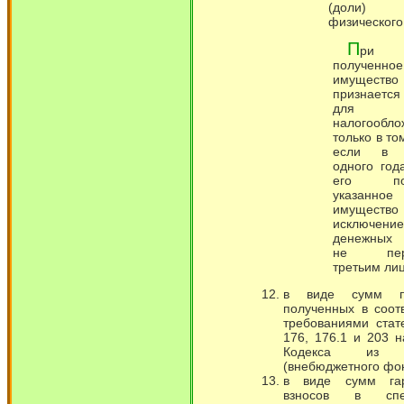
(доли)
физического
П
ри 
полученное
имущес
признается
для ц
налогообло
только в то
если в т
одного год
его пол
указанное
имущест
исключени
денежных 
не пере
третьим ли
в виде сумм пр
полученных в соот
требованиями стат
176, 176.1 и 203 
Кодекса из 
(внебюджетного фо
в виде сумм гар
взносов в спе