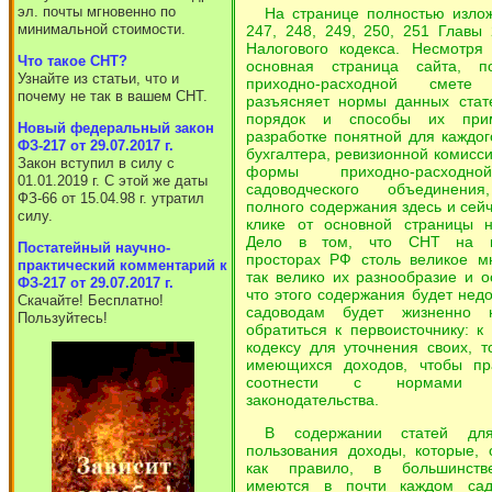
эл. почты мгновенно по
На странице полностью изло
минимальной стоимости.
247, 248, 249, 250, 251 Главы 
Налогового кодекса. Несмотря
Что такое СНТ?
основная страница сайта, п
Узнайте из статьи, что и
приходно-расходной сме
почему не так в вашем СНТ.
разъясняет нормы данных стат
порядок и способы их при
Новый федеральный закон
разработке понятной для каждог
ФЗ-217 от 29.07.2017 г.
бухгалтера, ревизионной комисси
Закон вступил в силу с
формы приходно-расходн
01.01.2019 г. С этой же даты
садоводческого объединени
ФЗ-66 от 15.04.98 г. утратил
полного содержания здесь и сейч
силу.
клике от основной страницы н
Дело в том, что СНТ на н
Постатейный научно-
просторах РФ столь великое м
практический комментарий к
так велико их разнообразие и о
ФЗ-217 от 29.07.2017 г.
что этого содержания будет недо
Скачайте! Бесплатно!
садоводам будет жизненно 
Пользуйтесь!
обратиться к первоисточнику: к
кодексу для уточнения своих, т
имеющихся доходов, чтобы пр
соотнести с нормами на
законодательства.
В содержании статей для
пользования доходы, которые, 
как правило, в большинств
имеются в почти каждом сад