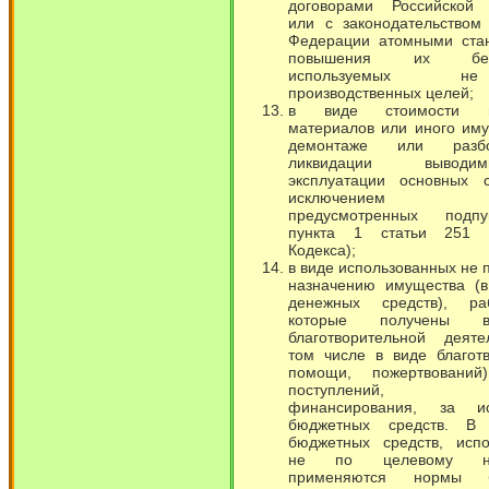
договорами Российской
или с законодательством
Федерации атомными ста
повышения их безоп
используемых 
производственных целей;
в виде стоимости п
материалов или иного им
демонтаже или разб
ликвидации вывод
эксплуатации основных с
исключением сл
предусмотренных подп
пункта 1 статьи 251 н
Кодекса);
в виде использованных не 
назначению имущества (в
денежных средств), раб
которые получены 
благотворительной деяте
том числе в виде благот
помощи, пожертвований
поступлений, ц
финансирования, за ис
бюджетных средств. В 
бюджетных средств, испо
не по целевому наз
применяются нормы б