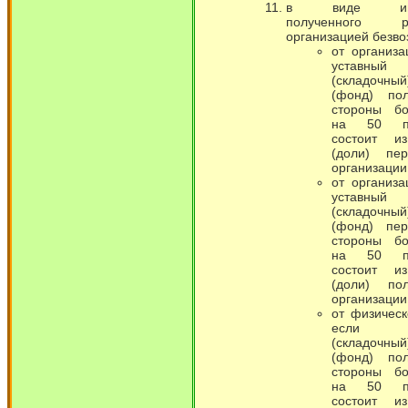
в виде имущ
полученного ро
организацией безво
от организа
уставный
(складочный
(фонд) по
стороны б
на 50 пр
состоит и
(доли) пе
организации
от организа
уставный
(складочный
(фонд) пе
стороны б
на 50 пр
состоит и
(доли) по
организации
от физическ
если ус
(складочный
(фонд) по
стороны б
на 50 пр
состоит и