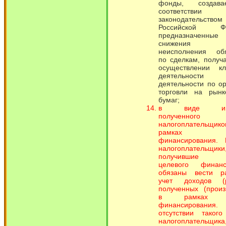
фонды, создав
соответст
законодательством
Российской Фе
предназначен
снижения 
неисполнения обя
по сделкам, получ
осуществлении кл
деятельнос
деятельности по о
торговли на рын
бумаг;
в виде имущ
полученного
налогоплатель
рамках це
финансирования.
налогоплательщики
получившие с
целевого финанс
обязаны вести р
учет доходов (р
полученных (произ
в рамках це
финансирован
отсутствии таког
налогоплательщика