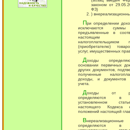
(абзац введен Фе
законом от 29.05.
ФЗ)
) внереализационны
П
ри определении дохо
исключаются суммы 
предъявленные в соотв
настоящим Ко
налогоплательщиком п
(приобретателю) товаро
услуг, имущественных прав
Д
оходы определя
основании первичных до
других документов, подт
полученные налогопла
доходы, и документов н
учета.
Д
оходы от реа
определяются в п
установленном ста
настоящего Кодекса 
положений настоящей гла
В
нереализационны
определяются в п