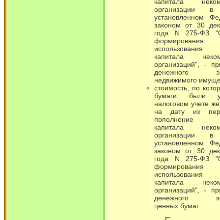
капитала неком
организации в 
установленном Фе
законом от 30 де
года N 275-ФЗ "
формирова
использования 
капитала неком
организаций", - пр
денежного экв
недвижимого имуще
стоимость, по кото
бумаги были 
налоговом учете же
на дату их пер
пополнение ц
капитала неком
организации в 
установленном Фе
законом от 30 де
года N 275-ФЗ "
формирова
использования 
капитала неком
организаций", - пр
денежного экв
ценных бумаг.