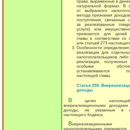
права, выраженные в денеж
натуральной формах. В з
от выбранного налогопл
метода признания доходов
поступления, связанные 
за реализованные товар
услуги) или имуществен
признаются для целей 
главы в соответствии со 
или статьей 273 настоящег
Особенности определения
реализации для отдельны
налогоплательщиков либо
реализации, полученных
особыми обстоятел
устанавливаются по
настоящей главы.
Статья 250. Внереализац
доходы
В
целях настояще
внереализационными доходами
доходы, не указанные в с
настоящего Кодекса
В
нереализационными 
налогоплательщика признаются, 