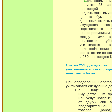
Е
сли стоимость
в пункте 23 час
настоящей 
недвижимого имущ
ценных бумаг п
денежный эквивале
имущества, возв
жертвователю 
правопреемникам
между этими ве
признается уб
учитывается 
налогооблож
соответствии со ст
и 280 настоящего К
Статья 251. Доходы, не
учитываемые при опред
налоговой базы
При определении налогов
учитываются следующие д
в виде имущ
имущественных пр
или услуг, которы
от других лиц в
предварительно
товаров (работ