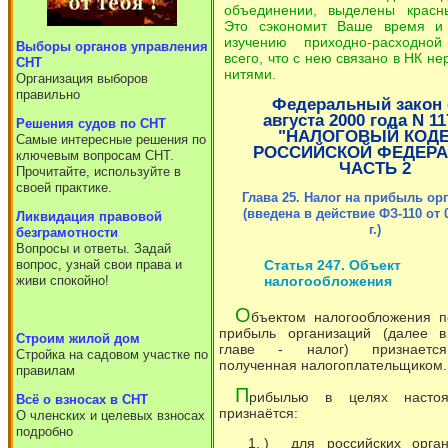
объединении, выделены красн
Это сэкономит Ваше время и
изучению приходно-расходн
Выборы органов управления
всего, что с нею связано в НК н
СНТ
нитями.
Организация выборов
правильно
Федеральный закон 
августа 2000 года N 1
Решения судов по СНТ
"НАЛОГОВЫЙ КОД
Самые интересные решения по
РОССИЙСКОЙ ФЕДЕРА
ключевым вопросам СНТ.
ЧАСТЬ 2
Прочитайте, используйте в
своей практике.
Глава 25. Налог на прибыль ор
(введена в действие ФЗ-110 от 0
Ликвидация правовой
г.)
безграмотности
Вопросы и ответы. Задай
Статья 247. Объект
вопрос, узнай свои права и
налогообложения
живи спокойно!
О
бъектом налогообложения п
прибыль организаций (далее 
Cтроим жилой дом
главе - налог) признаетс
Стройка на садовом участке по
полученная налогоплательщиком.
правилам
П
рибылью в целях насто
Всё о взносах в СНТ
признаётся:
О членских и целевых взносах
подробно
) для российских орган