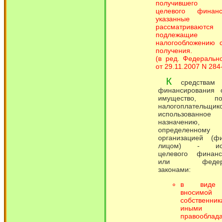
получившего с
целевого финанс
указанные с
рассматриваю
подлежащие
налогообложению 
получения.
(в ред. Федеральн
от 29.11.2007 N 284
К
средствам ц
финансирования о
имущество, пол
налогоплатель
использованно
назначению,
определенному
организацией (фи
лицом) - ист
целевого финанс
или федера
законами:
в виде 
вносимой
собственн
иными
правооблад