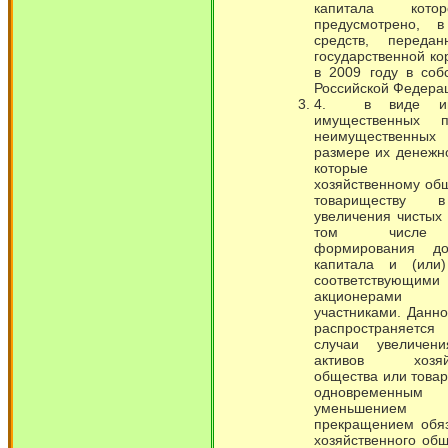
капитала кот
предусмотрено, 
средств, переда
государственной к
в 2009 году в соб
Российской Федера
4. в виде иму
имущественных 
неимущественны
размере их денежн
которые пе
хозяйственному об
товариществу 
увеличения чистых 
том числе
формирования до
капитала и (или
соответствующими
акционера
участниками. Данн
распространяется
случаи увеличен
активов хозяйс
общества или това
одновременным
уменьшение
прекращением обяз
хозяйственного об