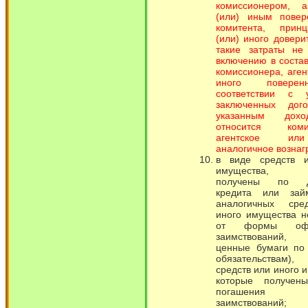
комиссионером, 
(или) иным пове
комитента, прин
(или) иного довери
такие затраты не
включению в соста
комиссионера, аген
иного повере
соответствии с 
заключенных дог
указанным дох
относится комис
агентское и
аналогичное вознаг
в виде средств 
имущества, 
получены по д
кредита или зай
аналогичных сре
иного имущества н
от формы офо
заимствований,
ценные бумаги по
обязательствам)
средств или иного 
которые получен
погашения
заимствований;