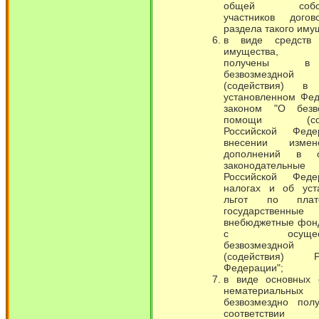
общей собств
участников дого
раздела такого иму
в виде средств
имущества, 
получены 
безвозмездной
(содействия) в 
установленном Фе
законом "О безв
помощи (соде
Российской Фед
внесении изме
дополнений в о
законодательн
Российской Фед
налогах и об уст
льгот по пла
государственные
внебюджетные фонд
с осуществ
безвозмездной
(содействия) Ро
Федерации";
в виде основных 
нематериальных 
безвозмездно пол
соответст