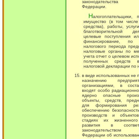
законодательства Р
Федерации.
Н
алогоплательщики, 
имущество (в том числе
средства), работы, услуг
благотворительной деят
целевые поступления ил
финансирование, по 
налогового периода пред
налоговые органы по ме
учета отчет о целевом ис
полученных средств 
налоговой декларации по н
в виде использованных не 
назначению предпри
организациями, в сост
входят особо радиационн
ядерно опасные произ
объекты, средств, предн
для формирования ре
обеспечению безопасност
производств и объекто
стадиях их жизненног
развития в соотве
законодательством Р
Федерации об использова