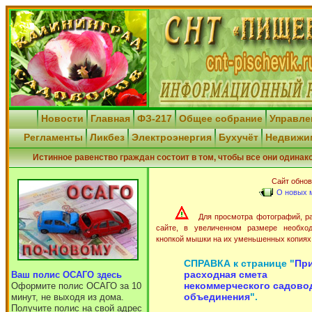
Новости
Главная
ФЗ-217
Общее собрание
Управл
Регламенты
Ликбез
Электроэнергия
Бухучёт
Недвижи
Истинное равенство граждан состоит в том, чтобы все они одинак
Сайт обновл
О новых 
Для просмотра фотографий, р
сайте, в увеличенном размере необхо
кнопкой мышки на их уменьшенных копиях
СПРАВКА к странице "
Пр
расходная смета
Ваш полис ОСАГО здесь
некоммерческого садово
Оформите полис ОСАГО за 10
объединения
".
минут, не выходя из дома.
Получите полис на свой адрес