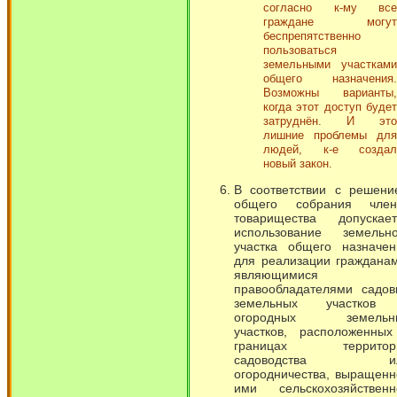
согласно к-му все
граждане могут
беспрепятственно
пользоваться
земельными участками
общего назначения.
Возможны варианты,
когда этот доступ будет
затруднён. И это
лишние проблемы для
людей, к-е создал
новый закон.
В соответствии с решени
общего собрания член
товарищества допускает
использование земельно
участка общего назначен
для реализации гражданам
являющимися
правообладателями садов
земельных участков
огородных земельн
участков, расположенных
границах территор
садоводства и
огородничества, выращенн
ими сельскохозяйственн