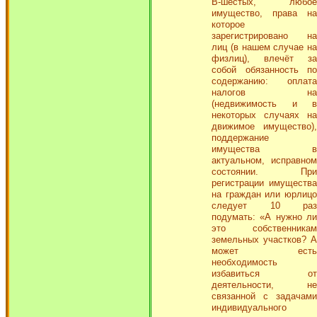
В-шестых, любое
имущество, права на
которое
зарегистрировано на
лиц (в нашем случае на
физлиц), влечёт за
собой обязанность по
содержанию: оплата
налогов на
(недвижимость и в
некоторых случаях на
движимое имущество),
поддержание
имущества в
актуальном, исправном
состоянии. При
регистрации имущества
на граждан или юрлицо
следует 10 раз
подумать: «А нужно ли
это собственникам
земельных участков? А
может есть
необходимость
избавиться от
деятельности, не
связанной с задачами
индивидуального