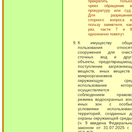
прекратить только
чреез обращение в
прокуратуру или суд.
Для разрешения
спорного вопроса в
пользу заяивтеля, как
раз, части 7 и 8
однозначно помогут.
К имуществу обще
пользования относят
сооружения для очист
сточных вод и друг
объекты, предотвращающ
поступление загрязняющ
веществ, иных веществ
микроорганизмов
окружающую сред
использование котор
осуществляется
соблюдением правово
режима водоохранных зон
иных зон с особы
условиями использован
территорий, созданных д
охраны окружающей среды
(ч. 9 введена Федеральн
законом от 31.07.2025 г.