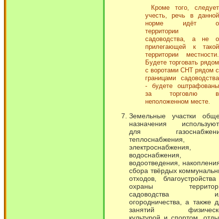
Кроме того, следует
учесть, речь в данной
норме идёт о
территории
садоводства, а не о
прилегающей к такой
территории местности.
Будете торговать рядом
с воротами СНТ рядом с
границами садоводства
- будете оштрафованы
за торговлю в
неположенном месте.
Земельные участки обще
назначения используют
для газоснабжени
теплоснабжения,
электроснабжения,
водоснабжения,
водоотведения, накоплени
сбора твёрдых коммунальн
отходов, благоустройства
охраны территор
садоводства и
огородничества, а также 
занятий физическ
культурой и спортом, отд