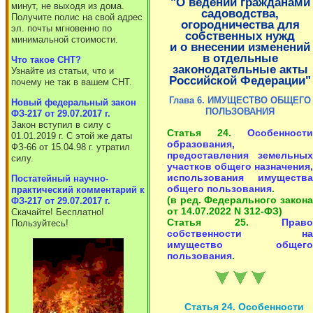
"О ведении гражданами
минут, не выходя из дома.
садоводства,
Получите полис на свой адрес
огородничества для
эл. почты мгновенно по
собственных нужд
минимальной стоимости.
и о внесении изменений
в отдельные
Что такое СНТ?
законодательные акты
Узнайте из статьи, что и
Российской Федерации"
почему не так в вашем СНТ.
Глава 6. ИМУЩЕСТВО ОБЩЕГО
Новый федеральный закон
ПОЛЬЗОВАНИЯ
ФЗ-217 от 29.07.2017 г.
Закон вступил в силу с
Статья 24.
Особенности
01.01.2019 г. С этой же даты
образования,
ФЗ-66 от 15.04.98 г. утратил
предоставления земельных
силу.
участков общего назначения,
использования имущества
Постатейный научно-
общего пользования
.
практический комментарий к
(в ред. Федерального закона
ФЗ-217 от 29.07.2017 г.
от 14.07.2022 N 312-ФЗ)
Скачайте! Бесплатно!
Статья 25.
Право
Пользуйтесь!
собственности на
имущество общего
пользования
.
Статья 24. Особенности