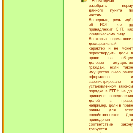
Необходимо
разобрать норму
данного пункта по
частям.
Во-первых, речь идёт
об ИОП, к-е
не
принадлежит
СНТ, как
юридическому лицу.
Во-вторых, норма носит
декларативный
характер и не может
переутвердить доли в
праве на общее
долевое имущество
граждан, если такое
имущество было ранее
оформлено и
зарегистрировано в
установленном законом
порядке в ЕГРН на др.
принципе определения
долей в праве,
например, доли в праве
равны для всех
сособственников. Для
приведения в
соответствие закону
требуется