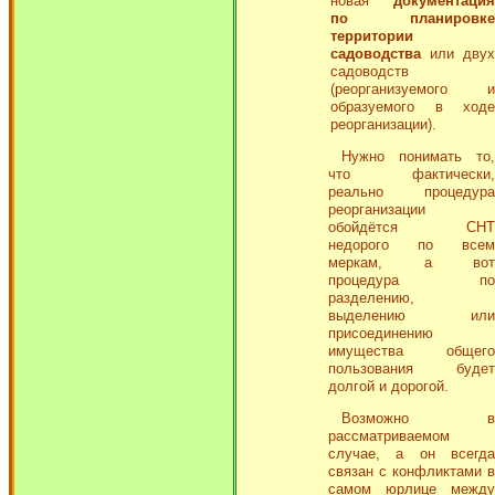
новая
документация
по планировке
территории
садоводства
или двух
садоводств
(реорганизуемого и
образуемого в ходе
реорганизации).
Нужно понимать то,
что фактически,
реально процедура
реорганизации
обойдётся СНТ
недорого по всем
меркам, а вот
процедура по
разделению,
выделению или
присоединению
имущества общего
пользования будет
долгой и дорогой.
Возможно в
рассматриваемом
случае, а он всегда
связан с конфликтами в
самом юрлице между