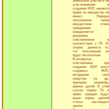
земельные участки и не
участвовавшие в
создании ИОП, никакого
права на имущество не
имеют. Порядок
пользования таким
имуществом этими
гражданами
определяется
решением
собственников в
соответствии с ГК. И,
скорее, данность то,
что пользование не
будет бесплатным.
В-четвёртых,
собственники при
создании ИОП могут
создавать ИОП,
вкладывая свои
средства на др.
принципе, например,
равных долей. В этом
случае нормы ГК и
право граждан будут
выше нормы данной
статьи настоящего
закона