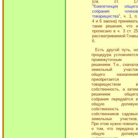
(см. ст. 17
"
Компетенция общего
собрания членов
товарищества
", ч. 1, п.
4 и 6 закона) принимать
такие решения, что и
прописано в ч. 3 ст. 25
рассматриваемой Главы
6.
Есть другой путь, но
процедура усложняется
промежуточным
решением. Т.е., сначала
земельный участок
общего назначения
приобретается
товариществом в
собственность, а затем
решением общего
собрания передаётся в
общую долевую
собственность
собственников садовых
земельных участков.
При этом нужно помнить
о том, что передача в
общую долевую