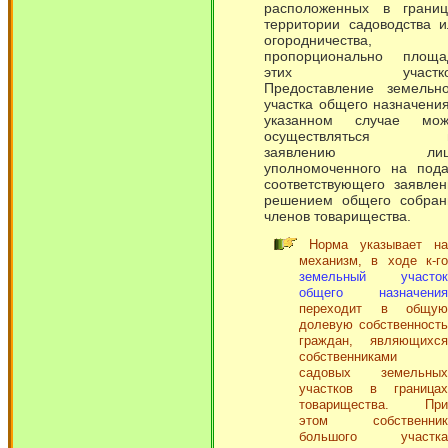
расположенных в границ
территории садоводства и
огородничества,
пропорционально площа
этих участко
Предоставление земельно
участка общего назначени
указанном случае мож
осуществляться 
заявлению лиц
уполномоченного на пода
соответствующего заявлен
решением общего собран
членов товарищества.
Норма указывает на
механизм, в ходе к-го
земельный участок
общего назначения
переходит в общую
долевую собственность
граждан, являющихся
собственниками
садовых земельных
участков в границах
товарищества. При
этом собственник
большого участка