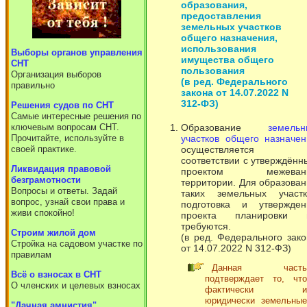
образования,
предоставления
земельных участков
общего назначения,
использования
Выборы органов управления
имущества общего
СНТ
пользования
Организация выборов
(в ред. Федерального
правильно
закона от 14.07.2022 N
312-ФЗ)
Решения судов по СНТ
Самые интересные решения по
Образование
земельн
ключевым вопросам СНТ.
участков общего назначен
Прочитайте, используйте в
осуществляется
своей практике.
соответствии с утверждён
Ликвидация правовой
проектом межеван
безграмотности
территории. Для образова
Вопросы и ответы. Задай
таких земельных участк
вопрос, узнай свои права и
подготовка и утвержден
живи спокойно!
проекта планировки 
требуются.
Cтроим жилой дом
(в ред. Федерального зак
Стройка на садовом участке по
от 14.07.2022 N 312-ФЗ)
правилам
Данная часть
Всё о взносах в СНТ
подтверждает то, что
О членских и целевых взносах
фактически и
юридически земельные
"Дачная амнистия"