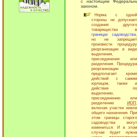
с настоящим Федеральн
законом.
Норма с одной
стороны не допускает
создания другого
товарищества в
границах садоводства
,
но не запрещает
произвести процедуру
реорганизации в виде
выделения,
присоединения или
разделения. Процедура
реорганизации
предполагает кроме
действий с самим
юрлицом, также и
действия по
выделению,
присоединению или
разделению
ИОП
,
включая участки земли
общего назначения. При
этом границы старого
садоводства могут
измениться. И в этом
случае будет нужна