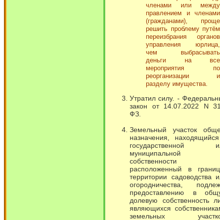
членами или между
правлением и членами
(гражданами), проще
решить проблему путём
переизбрания органов
управления юрлица,
чем выбрасывать
деньги на все
мероприятия по
реорганизации и
разделу имущества.
Утратил силу. - Федераль
закон от 14.07.2022 N 31
ФЗ.
Земельный участок обще
назначения, находящийся
государственной и
муниципальной
собственности
расположенный в границ
территории садоводства и
огородничества, подлеж
предоставлению в общ
долевую собственность ли
являющихся собственника
земельных участко