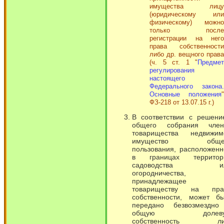
имущества лицу
(юридическому или
физическому) можно
только после
регистрации на него
права собственности
либо др. вещного права
(ч. 5 ст. 1 "
Предмет
регулирования
настоящего
Федерального закона.
Основные положения
"
ФЗ-218 от 13.07.15 г.)
В соответствии с решени
общего собрания член
товарищества недвижим
имущество обще
пользования, расположенн
в границах территор
садоводства и
огородничества,
принадлежащее
товариществу на пра
собственности, может бы
передано безвозмездно
общую долеву
собственность ли