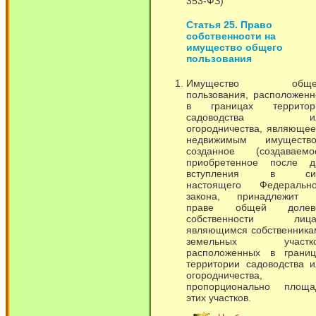
353-ФЗ)
Статья 25. Право
собственности на
имущество общего
пользования
Имущество обще
пользования, расположенн
в границах территор
садоводства и
огородничества, являющее
недвижимым имущество
созданное (создаваемое
приобретенное после д
вступления в си
настоящего Федерально
закона, принадлежит 
праве общей долев
собственности лица
являющимся собственника
земельных участко
расположенных в границ
территории садоводства и
огородничества,
пропорционально площа
этих участков.