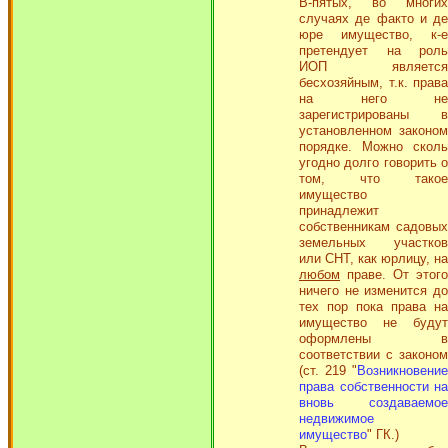
В-пятых, во многих
случаях де факто и де
юре имущество, к-е
претендует на роль
ИОП является
бесхозяйным, т.к. права
на него не
зарегистрированы в
установленном законом
порядке. Можно сколь
угодно долго говорить о
том, что такое
имущество
принадлежит
собственникам садовых
земельных участков
или СНТ, как юрлицу, на
любом
праве. От этого
ничего не изменится до
тех пор пока права на
имущество не будут
оформлены в
соответствии с законом
(ст. 219 "
Возникновение
права собственности на
вновь создаваемое
недвижимое
имущество
" ГК.)