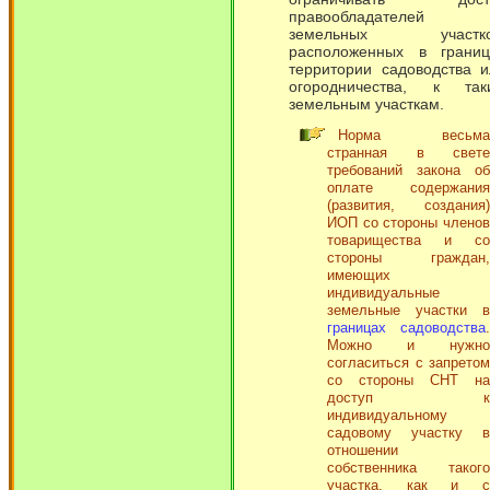
правообладателей
земельных участко
расположенных в границ
территории садоводства и
огородничества, к так
земельным участкам.
Норма весьма
странная в свете
требований закона об
оплате содержания
(развития, создания)
ИОП со стороны членов
товарищества и со
стороны граждан,
имеющих
индивидуальные
земельные участки в
границах садоводства
.
Можно и нужно
согласиться с запретом
со стороны СНТ на
доступ к
индивидуальному
садовому участку в
отношении
собственника такого
участка, как и с