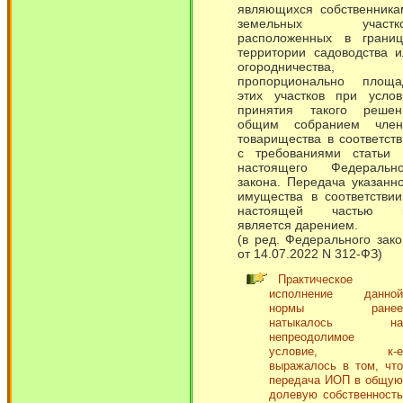
являющихся собственника
земельных участко
расположенных в границ
территории садоводства и
огородничества,
пропорционально площа
этих участков при услов
принятия такого решен
общим собранием член
товарищества в соответст
с требованиями статьи 
настоящего Федерально
закона. Передача указанн
имущества в соответствии
настоящей частью 
является дарением.
(в ред. Федерального зак
от 14.07.2022 N 312-ФЗ)
Практическое
исполнение данной
нормы ранее
натыкалось на
непреодолимое
условие, к-е
выражалось в том, что
передача ИОП в общую
долевую собственность