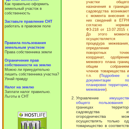
участки общего
Как правильно оформить
назначения в границах
земельный участок в
садоводства возникают
собственность
с момента внесения о
них сведений в ЕГРН
Заставьте правление СНТ
согласно нормам
работать в правовом поле
ФЗ-218 от 13.07.2015 г.
До этого момента
осуществляется
Правила пользования
процедура межевания,
земельным участком
определение
Права собственника земли
поворотных точек
координат, одобрение
Ограничение прав
межевого плана границ
собственности на землю
общим собранием
Можно ли принудительно
членов товарищества и
лишить собственника участка?
т.п. (
Подробнее о
Узнай правду
документации по
планировке территории,
Налог на землю
межевании
).
Заплати налог правильно.
Льготы в СНТ
Управление
имуществ
общего пользования
границах территор
садоводства и
огородничества мож
осуществлять только од
товарищество в соответст