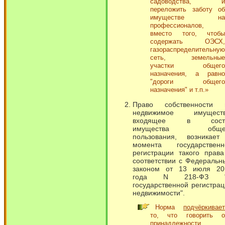
садоводства, и
переложить заботу об
имуществе на
профессионалов,
вместо того, чтобы
содержать ОЭСХ,
газораспределительную
сеть, земельные
участки общего
назначения, а равно
"дороги общего
назначения" и т.п.»
Право собственности 
недвижимое имуществ
входящее в сост
имущества обще
пользования, возникает
момента государственн
регистрации такого права
соответствии с Федеральн
законом от 13 июля 20
года N 218-ФЗ 
государственной регистра
недвижимости".
Норма
подчёркивает
то, что говорить о
принадлежности