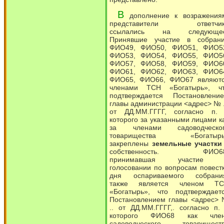
В
дополнение к возражения
представители ответчик
ссылались на следующее
Принявшие участие в собран
ФИО49, ФИО50, ФИО51, ФИО5
ФИО53, ФИО54, ФИО55, ФИО5
ФИО57, ФИО58, ФИО59, ФИО6
ФИО61, ФИО62, ФИО63, ФИО6
ФИО65, ФИО66, ФИО67 являют
членами ТСН «Богатырь», ч
подтверждается Постановлени
главы администрации <адрес> № .
от ДД.ММ.ГГГГ, согласно п.
которого за указанными лицами к
за членами садоводческо
товарищества «Богатырь
закреплены
земельные участки
собственность. ФИО68
принимавшая участие 
голосовании по вопросам повест
дня оспариваемого собрани
также является членом Т
«Богатырь», что подтверждает
Постановлением главы <адрес>
.. от ДД.ММ.ГГГГ,. согласно п.
которого ФИО68 как чле
садоводческого товарищест