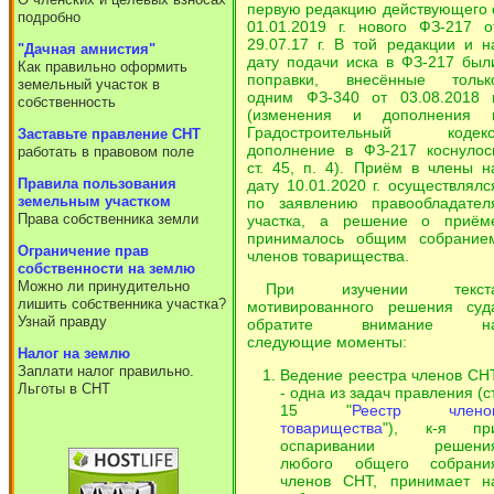
первую редакцию действующего 
подробно
01.01.2019 г. нового ФЗ-217 о
29.07.17 г. В той редакции и н
"Дачная амнистия"
дату подачи иска в ФЗ-217 был
Как правильно оформить
поправки, внесённые тольк
земельный участок в
одним ФЗ-340 от 03.08.2018 г
собственность
(изменения и дополнения 
Градостроительный кодекс
Заставьте правление СНТ
дополнение в ФЗ-217 коснулос
работать в правовом поле
ст. 45, п. 4). Приём в члены н
Правила пользования
дату 10.01.2020 г. осуществлялс
земельным участком
по заявлению правообладател
Права собственника земли
участка, а решение о приём
принималось общим собрание
Ограничение прав
членов товарищества.
собственности на землю
Можно ли принудительно
При изучении текст
лишить собственника участка?
мотивированного решения суд
Узнай правду
обратите внимание н
следующие моменты:
Налог на землю
Заплати налог правильно.
Ведение реестра членов СН
Льготы в СНТ
- одна из задач правления (ст
15 "
Реестр члено
товарищества
"), к-я пр
оспаривании решени
любого общего собрани
членов СНТ, принимает н