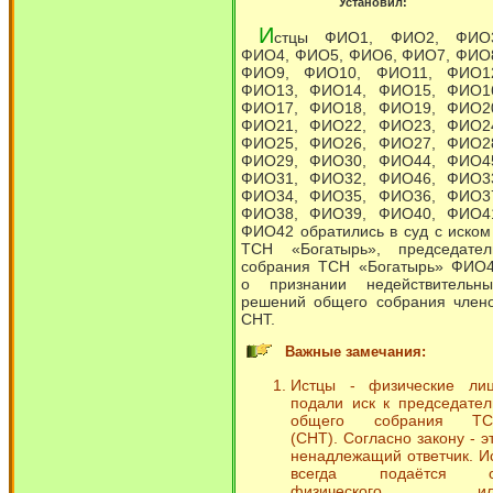
Установил:
И
стцы ФИО1, ФИО2, ФИО
ФИО4, ФИО5, ФИО6, ФИО7, ФИО
ФИО9, ФИО10, ФИО11, ФИО1
ФИО13, ФИО14, ФИО15, ФИО1
ФИО17, ФИО18, ФИО19, ФИО2
ФИО21, ФИО22, ФИО23, ФИО2
ФИО25, ФИО26, ФИО27, ФИО2
ФИО29, ФИО30, ФИО44, ФИО4
ФИО31, ФИО32, ФИО46, ФИО3
ФИО34, ФИО35, ФИО36, ФИО3
ФИО38, ФИО39, ФИО40, ФИО4
ФИО42 обратились в суд с иском
ТСН «Богатырь», председате
собрания ТСН «Богатырь» ФИО
о признании недействительн
решений общего собрания член
СНТ.
Важные замечания:
Истцы - физические ли
подали иск к председате
общего собрания ТС
(СНТ). Согласно закону - э
ненадлежащий ответчик. И
всегда подаётся о
физического ил