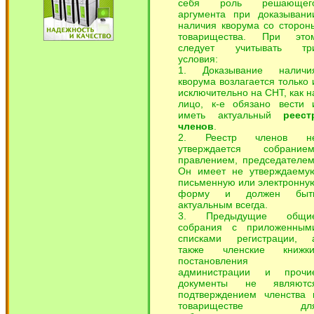
себя роль решающег
аргумента при доказывани
наличия кворума со сторон
товарищества. При это
следует учитывать тр
условия:
1. Доказывание наличи
кворума возлагается только 
исключительно на СНТ, как н
лицо, к-е обязано вести 
иметь актуальный
реест
членов
.
2. Реестр членов н
утверждается собранием
правлением, председателем
Он имеет не утверждаему
письменную или электронну
форму и должен быт
актуальным всегда.
3. Предыдущие общи
собрания с приложенным
списками регистрации, 
также членские книжки
постановления
администрации и прочи
документы не являютс
подтверждением членства 
товариществе дл