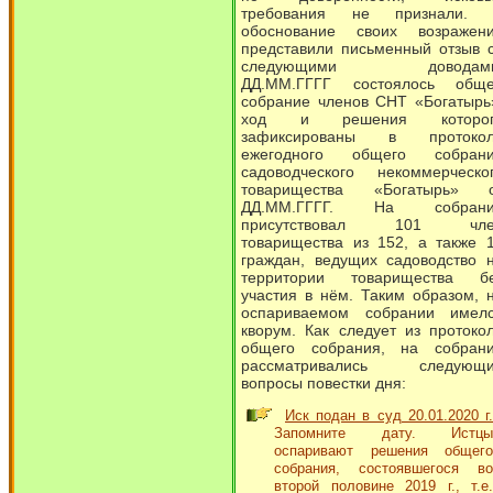
требования не признали.
обоснование своих возражен
представили письменный отзыв 
следующими доводами
ДД.ММ.ГГГГ состоялось общ
собрание членов СНТ «Богатырь
ход и решения которог
зафиксированы в протоко
ежегодного общего собран
садоводческого некоммерческо
товарищества «Богатырь» 
ДД.ММ.ГГГГ. На собрани
присутствовал 101 чле
товарищества из 152, а также 
граждан, ведущих садоводство 
территории товарищества б
участия в нём. Таким образом, 
оспариваемом собрании имел
кворум. Как следует из протоко
общего собрания, на собран
рассматривались следующ
вопросы повестки дня:
Иск подан в суд 20.01.2020 г.
Запомните дату. Истцы
оспаривают решения общего
собрания, состоявшегося во
второй половине 2019 г., т.е.