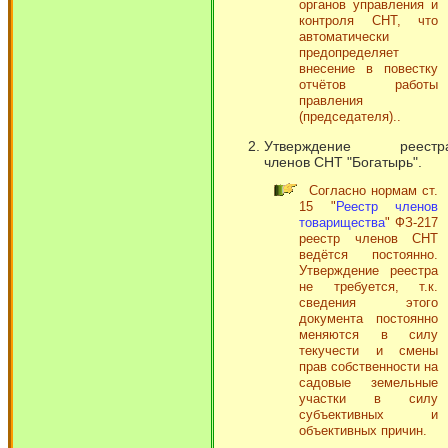
органов управления и
контроля СНТ, что
автоматически
предопределяет
внесение в повестку
отчётов работы
правления
(председателя)..
Утверждение реестр
членов СНТ "Богатырь".
Согласно нормам ст.
15 "
Реестр членов
товарищества
" ФЗ-217
реестр членов СНТ
ведётся постоянно.
Утверждение реестра
не требуется, т.к.
сведения этого
документа постоянно
меняются в силу
текучести и смены
прав собственности на
садовые земельные
участки в силу
субъективных и
объективных причин.