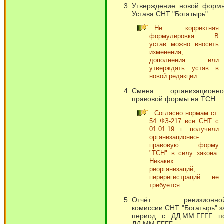
Утверждение новой форм
Устава СНТ "Богатырь".
Не корректная
формулировка. В
устав можно вносить
изменения,
дополнения или
утверждать устав в
новой редакции.
Смена организационно
правовой формы на ТСН.
Согласно нормам ст.
54 ФЗ-217 все СНТ с
01.01.19 г. получили
организационно-
правовую форму
"ТСН" в силу закона.
Никаких
реорганизаций,
перерегистраций не
требуется.
Отчёт ревизионно
комиссии СНТ "Богатырь" з
период с ДД.ММ.ГГГГ п
ДД.ММ.ГГГГ.