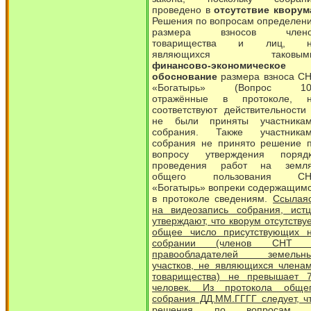
проведено в
отсутствие кворум
Решения по вопросам определен
размера взносов члено
товарищества и лиц, н
являющихся таковыми
финансово-экономическое
обоснование
размера взноса С
«Богатырь» (Вопрос 10)
отражённые в протоколе, 
соответствуют действительности
не были приняты участника
собрания. Также участника
собрания не принято решение 
вопросу утверждения поряд
проведения работ на земл
общего пользования СН
«Богатырь» вопреки содержащим
в протоколе сведениям.
Ссылая
на видеозапись собрания, ист
утверждают, что кворум отсутствуе
общее число присутствующих 
собрании (членов СНТ 
правообладателей земельн
участков, не являющихся члена
товарищества) не превышает 
человек. Из протокола обще
собрания ДД.ММ.ГГГГ следует, ч
решения по вопросам 