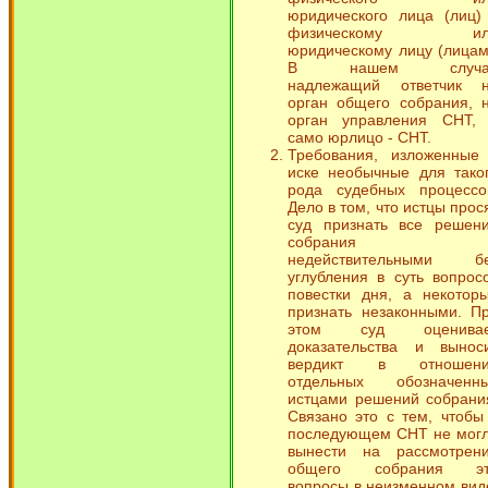
юридического лица (лиц)
физическому ил
юридическому лицу (лицам
В нашем случа
надлежащий ответчик 
орган общего собрания, 
орган управления СНТ,
само юрлицо - СНТ.
Требования, изложенные
иске необычные для тако
рода судебных процессо
Дело в том, что истцы прос
суд признать все решен
собрания
недействительными б
углубления в суть вопрос
повестки дня, а некотор
признать незаконными. П
этом суд оценивае
доказательства и вынос
вердикт в отношени
отдельных обозначенн
истцами решений собрани
Связано это с тем, чтобы
последующем СНТ не мог
вынести на рассмотрен
общего собрания эт
вопросы в неизменном вид