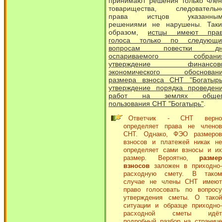
принимают решения только чле
товарищества, следовательн
права истцов указанным
решениями не нарушены. Так
образом,
истцы имеют пра
голоса только по следующ
вопросам повестки дн
оспариваемого собрания
утверждение финансово
экономического обоснован
размера взноса СНТ "Богатырь
утверждение порядка проведен
работ на землях общег
пользования СНТ "Богатырь"
.
Ответчик - СНТ верно
определяет права не членов
СНТ. Однако, ФЭО размеров
взносов и платежей никак не
определяет сами взносы и их
размер. Вероятно,
размер
взносов
заложен в приходно-
расходную смету. В таком
случае не члены СНТ имеют
право голосовать по вопросу
утверждения сметы. О такой
ситуации и образце приходно-
расходной сметы идёт
подробный разбор на странице