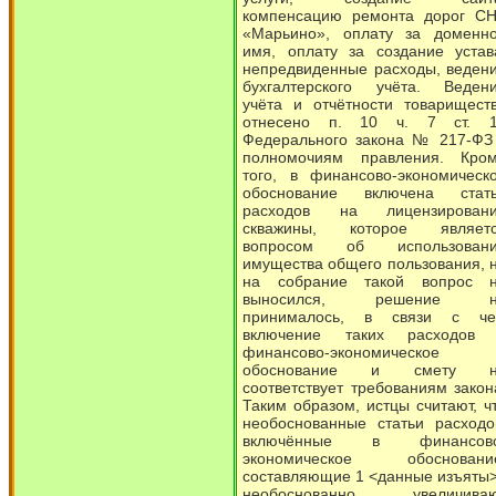
компенсацию ремонта дорог С
«Марьино», оплату за доменн
имя, оплату за создание устав
непредвиденные расходы, веден
бухгалтерского учёта. Веден
учёта и отчётности товарищест
отнесено п. 10 ч. 7 ст. 
Федерального закона № 217-ФЗ
полномочиям правления. Кро
того, в финансово-экономическ
обоснование включена стат
расходов на лицензирован
скважины, которое являет
вопросом об использован
имущества общего пользования, 
на собрание такой вопрос 
выносился, решение н
принималось, в связи с ч
включение таких расходов
финансово-экономическое
обоснование и смету н
соответствует требованиям закон
Таким образом, истцы считают, ч
необоснованные статьи расходо
включённые в финансово
экономическое обосновани
составляющие 1 <данные изъяты>
необоснованно увеличива