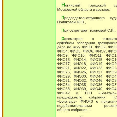
Н
огинский городской с
Московской области в составе:
п
редседательствующего суд
Поляковой Ю.В.,
п
ри секретаре Тихоновой С.И.,
р
ассмотрев в открыто
судебном заседании гражданск
дело по иску ФИО1, ФИО2, ФИО
ФИО4, ФИО5, ФИО6, ФИО7, ФИО
ФИО9, ФИО10, ФИО11, ФИО1
ФИО13, ФИО14, ФИО15, ФИО1
ФИО17, ФИО18, ФИО19, ФИО2
ФИО21, ФИО22, ФИО23, ФИО2
ФИО25, ФИО26, ФИО27, ФИО2
ФИО29, ФИО30, ФИО44, ФИО4
ФИО31, ФИО32, ФИО46, ФИО3
ФИО34, ФИО35, ФИО36, ФИО3
ФИО38, ФИО39, ФИО40, ФИО4
ФИО42 к ТСН «Богатырь»
председателю собрания Т
«Богатырь» ФИО43 о признан
недействительными решен
общего собрания, -