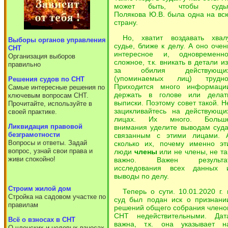
может быть, чтобы судь
Полякова Ю.В. была одна на вс
страну.
Но, хватит воздавать хвал
Выборы органов управления
судье, ближе к делу. А оно очен
СНТ
интересное и, одновременно
Организация выборов
сложное, т.к. вникать в детали из
правильно
за обилия действующи
(упоминаемых лиц) трудно
Решения судов по СНТ
Приходится много информаци
Самые интересные решения по
держать в голове или делат
ключевым вопросам СНТ.
выписки. Поэтому совет такой. Н
Прочитайте, используйте в
зацикливайтесь на действующи
своей практике.
лицах. Их много. Больш
Ликвидация правовой
внимания уделите выводам суда
безграмотности
связанным с этими лицами. 
Вопросы и ответы. Задай
сколько их, почему именно эт
вопрос, узнай свои права и
люди
члены
или не члены, не та
живи спокойно!
важно. Важен результа
исследования всех данных 
выводы по делу.
Cтроим жилой дом
Теперь о сути. 10.01.2020 г. 
Стройка на садовом участке по
суд был подан иск о признани
правилам
решений общего собрания члено
СНТ недействительными. Дат
Всё о взносах в СНТ
важна, т.к. она указывает н
О членских и целевых взносах