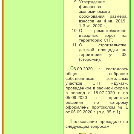
Утверждение
финансово-
экономического
обоснования размера
взносов на 4 кв. 2019,
1-3 кв. 2020 г.,
О ремонте/замене
въездных ворот на
территорию СНТ,
О строительстве
детской площадки на
территории уч. 32
(сторожки).
0
6.09.2020 г. состоялось
общее собрание
собственников земельных
участков СНТ «Дукат»,
проведённое в заочной форме
в период с 18.07.2020 г. по
05.09.2020 г., принятые
решения по которому
оформлены протоколом № 1
от 06.09.2020 г. (л.д. 95 т. 1).
Г
олосование проходило по
следующим вопросам: