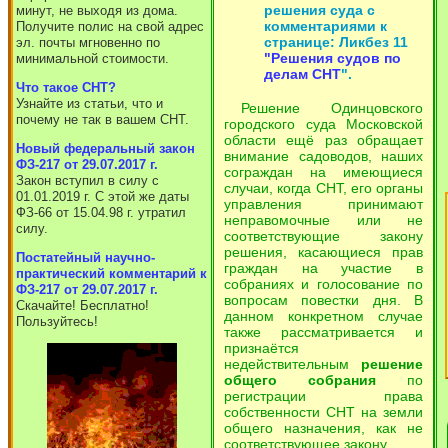
решения суда с
минут, не выходя из дома.
комментариями к
Получите полис на свой адрес
странице: Ликбез 11
эл. почты мгновенно по
"Решения судов по
минимальной стоимости.
делам СНТ
".
Что такое СНТ?
Узнайте из статьи, что и
Решение Одинцовского
почему не так в вашем СНТ.
городского суда Московской
области ещё раз обращает
Новый федеральный закон
внимание садоводов, наших
ФЗ-217 от 29.07.2017 г.
сограждан на имеющиеся
Закон вступил в силу с
случаи, когда СНТ, его органы
01.01.2019 г. С этой же даты
управления принимают
ФЗ-66 от 15.04.98 г. утратил
неправомочные или не
силу.
соответствующие закону
решения, касающиеся прав
Постатейный научно-
граждан на участие в
практический комментарий к
собраниях и голосование по
ФЗ-217 от 29.07.2017 г.
вопросам повестки дня. В
Скачайте! Бесплатно!
данном конкретном случае
Пользуйтесь!
также рассматривается и
признаётся
недействительным
решение
общего собрания
по
регистрации права
собственности СНТ на земли
общего назначения, как не
соответствующее закону.