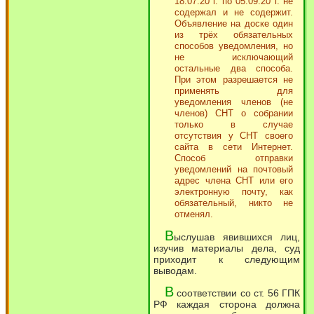
18.07.20 г. по 05.09.20 г. не
содержал и не содержит.
Объявление на доске один
из трёх обязательных
способов уведомления, но
не исключающий
остальные два способа.
При этом разрешается не
применять для
уведомления членов (не
членов) СНТ о собрании
только в случае
отсутствия у СНТ своего
сайта в сети Интернет.
Способ отправки
уведомлений на почтовый
адрес члена СНТ или его
электронную почту, как
обязательный, никто не
отменял.
В
ыслушав явившихся лиц,
изучив материалы дела, суд
приходит к следующим
выводам.
В
соответствии со ст. 56 ГПК
РФ каждая сторона должна