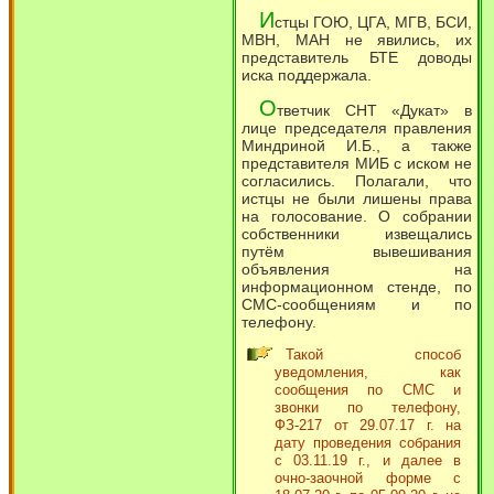
И
стцы ГОЮ, ЦГА, МГВ, БСИ,
МВН, МАН не явились, их
представитель БТЕ доводы
иска поддержала.
О
тветчик СНТ «Дукат» в
лице председателя правления
Миндриной И.Б., а также
представителя МИБ с иском не
согласились. Полагали, что
истцы не были лишены права
на голосование. О собрании
собственники извещались
путём вывешивания
объявления на
информационном стенде, по
СМС-сообщениям и по
телефону.
Такой способ
уведомления, как
сообщения по СМС и
звонки по телефону,
ФЗ-217 от 29.07.17 г. на
дату проведения собрания
с 03.11.19 г., и далее в
очно-заочной форме с