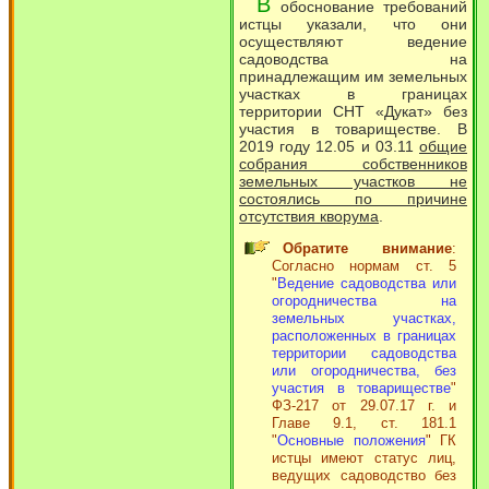
В
обоснование требований
истцы указали, что они
осуществляют ведение
садоводства на
принадлежащим им земельных
участках в границах
территории СНТ «Дукат» без
участия в товариществе. В
2019 году 12.05 и 03.11
общие
собрания собственников
земельных участков не
состоялись по причине
отсутствия кворума
.
Обратите внимание
:
Согласно нормам ст. 5
"
Ведение садоводства или
огородничества на
земельных участках,
расположенных в границах
территории садоводства
или огородничества, без
участия в товариществе
"
ФЗ-217 от 29.07.17 г. и
Главе 9.1, ст. 181.1
"
Основные положения
" ГК
истцы имеют статус лиц,
ведущих садоводство без