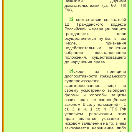
никакими другими
доказательствами (ст. 60 ГПК
РФ).
В
соответствии со статьёй
12 Гражданского кодекса
Российской Федерации защита
гражданских прав
осуществляется путём, в том
числе, признания
недействительным решения
собрания ; восстановления
положения, существовавшего
до нарушения права.
И
сходя, из принципа
диспозитивности гражданского
судопроизводства
заинтересованное лицо по
своему усмотрению выбирает
формы и способы защиты
своих прав, не запрещённые
законом. В силу положений ч. 1
ст. 3 и ч. 1 ст. 4 ГПК РФ
условием реализации этих
прав является указание в
исковом заявлении на то, в чём
заключается нарушение либо