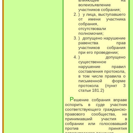
волеизъявление
участников собрания;
) у лица, выступавшего
от имени участника
собрания,
отсутствовали
полномочия;
) допущено нарушение
равенства прав
участников собрания
при его проведении;
) допущено
существенное
нарушение правил
составления протокола,
в том числе правила о
письменной форме
протокола (пункт 3
статьи 181.2)
Р
ешение собрания вправе
оспорить в суде участник
соответствующего гражданско-
правового сообщества, не
принимавший участия в
собрании или голосовавший
против принятия
оспариваемого решения.