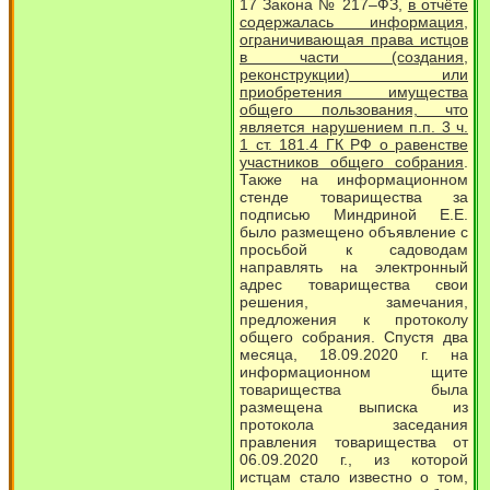
17 Закона № 217–ФЗ,
в отчёте
содержалась информация,
ограничивающая права истцов
в части (создания,
реконструкции) или
приобретения имущества
общего пользования, что
является нарушением п.п. 3 ч.
1 ст. 181.4 ГК РФ о равенстве
участников общего собрания
.
Также на информационном
стенде товарищества за
подписью Миндриной Е.Е.
было размещено объявление с
просьбой к садоводам
направлять на электронный
адрес товарищества свои
решения, замечания,
предложения к протоколу
общего собрания. Спустя два
месяца, 18.09.2020 г. на
информационном щите
товарищества была
размещена выписка из
протокола заседания
правления товарищества от
06.09.2020 г., из которой
истцам стало известно о том,