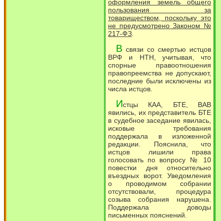
оформления земель общего
пользования за
товариществом, поскольку это
не предусмотрено Законом №
217-ФЗ
.
В
связи со смертью истцов
ВРФ и НТН, учитывая, что
спорные правоотношения
правопреемства не допускают,
последние были исключены из
числа истцов.
И
стцы КАА, БТЕ, ВАВ
явились, их представитель БТЕ
в судебное заседание явилась,
исковые требования
поддержала в изложенной
редакции. Пояснила, что
истцов лишили права
голосовать по вопросу № 10
повестки дня относительно
въездных ворот. Уведомления
о проводимом собрании
отсутствовали, процедура
созыва собрания нарушена.
Поддержала доводы
письменных пояснений.