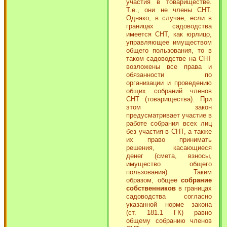
участия в товариществе.
Т.е., они не члены СНТ.
Однако, в случае, если в
границах садоводства
имеется СНТ, как юрлицо,
управляющее имуществом
общего пользования, то в
таком садоводстве на СНТ
возложены все права и
обязанности по
организации и проведению
общих собраний членов
СНТ (товарищества). При
этом закон
предусматривает участие в
работе собрания всех лиц
без участия в СНТ, а также
их право принимать
решения, касающиеся
денег (смета, взносы,
имущество общего
пользования). Таким
образом, общее
собрание
собственников
в границах
садоводства согласно
указанной норме закона
(ст. 181.1 ГК) равно
общему собранию членов