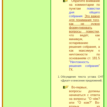
Обратите внимание
на комментарии по
пунктам
повестки
дня общего
собрания
.
Это важно
для понимания того,
как не нужно
формулировать
вопросы повестки
,
что ведёт, как
минимум, к
оспариванию
решения собрания, а
как максимум к
ничтожности по
основаниям ст. 181.5
"
Ничтожность
решения собрания
"
ГК.
Обсуждение текста устава СНТ
«Дукат» и внесение предложений;
Во-первых,
вопросы должны
начинаться с ответа
на вопросы: "О чём?
или "О ком?" Во-
вторых, из