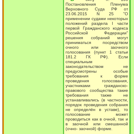
Постановления Пленума
Верховного Суда РФ от
23.06.2015 N 25 "О
применении судами некоторых
положений раздела I части
первой Гражданского кодекса
Российской Федерации"
решения собраний могут
приниматься посредством
очного или заочного
голосования (пункт 1 статьи
181.2 ГК РФ). Если
специальным
законодательством не
предусмотрены особые
требования к форме
проведения голосования,
участниками гражданско-
правового сообщества такие
требования также не
устанавливались (в частности,
порядок проведения собрания
не определён в уставе), то
голосование может
проводиться как в очной, так и
в заочной или смешанной
(очно- заочной) форме.