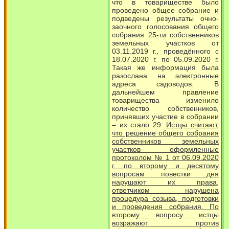
что в товариществе было
проведено общее собрание и
подведены результаты очно-
заочного голосования общего
собрания 25-ти собственников
земельных участков от
03.11.2019 г., проведённого с
18.07.2020 г. по 05.09.2020 г.
Такая же информация была
разослана на электронные
адреса садоводов. В
дальнейшем правление
товарищества изменило
количество собственников,
принявших участие в собрании
– их стало 29.
Истцы считают,
что решение общего собрания
собственников земельных
участков оформленные
протоколом № 1 от 06.09.2020
г. по второму и десятому
вопросам повестки дня
нарушают их права,
ответчиком нарушена
процедура созыва, подготовки
и проведения собрания. По
второму вопросу истцы
возражают против