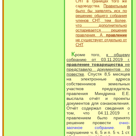
СНТ в границах того же
садоводства.
Правильным
было бы заявлять иск по
решению общего собрания
членов СНТ, тем более,
что дополнительно
оспаривается решение
правления. А
правление
не существует отдельно от
СНТ
.
К
роме того,
к общему
собранию от 03.11.2019 г.
правление товарищества
не
представило документов по
повестке
. Спустя 8,5 месяцев
на электронные адреса
собственников земельных
участков председатель
правления Миндрина Е.Е.
выслала отчёт и проекты
документов для ознакомления.
Отчёт содержал сведения о
том, что 04.11.2019 г.
правлением было принято
решение провести
очно-
заочное собрание
. В
нарушение ч. 6, 5 и п. 5 ч. 1 ст.