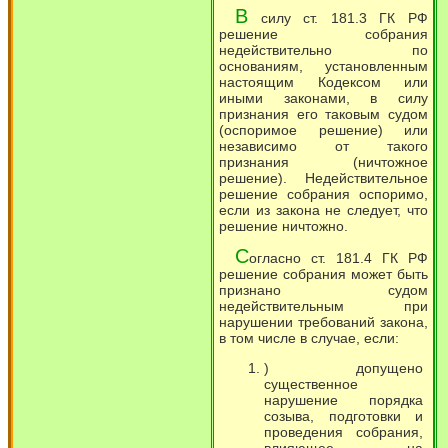
В
силу ст. 181.3 ГК РФ
решение собрания
недействительно по
основаниям, установленным
настоящим Кодексом или
иными законами, в силу
признания его таковым судом
(оспоримое решение) или
независимо от такого
признания (ничтожное
решение). Недействительное
решение собрания оспоримо,
если из закона не следует, что
решение ничтожно.
С
огласно ст. 181.4 ГК РФ
решение собрания может быть
признано судом
недействительным при
нарушении требований закона,
в том числе в случае, если:
) допущено
существенное
нарушение порядка
созыва, подготовки и
проведения собрания,
влияющее на