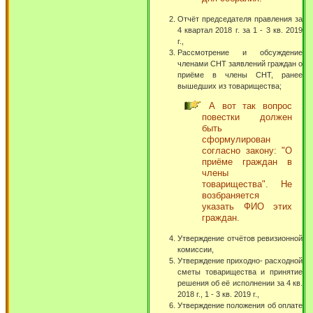
Отчёт председателя правления за
4 квартал 2018 г. за 1 - 3 кв. 2019
г.,
Рассмотрение и обсуждение
членами СНТ заявлений граждан о
приёме в члены СНТ, ранее
вышедших из товарищества;
А вот так вопрос
повестки должен
быть
сформулирован
согласно закону: "О
приёме граждан в
члены
товарищества". Не
возбраняется
указать ФИО этих
граждан.
Утверждение отчётов ревизионной
комиссии,
Утверждение приходно- расходной
сметы товарищества и принятие
решения об её исполнении за 4 кв.
2018 г., 1 - 3 кв. 2019 г.,
Утверждение положения об оплате