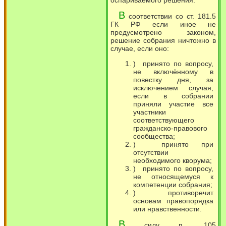
В
соответствии со ст. 181.5
ГК РФ если иное не
предусмотрено законом,
решение собрания ничтожно в
случае, если оно:
) принято по вопросу,
не включённому в
повестку дня, за
исключением случая,
если в собрании
приняли участие все
участники
соответствующего
гражданско-правового
сообщества;
) принято при
отсутствии
необходимого кворума;
) принято по вопросу,
не относящемуся к
компетенции собрания;
) противоречит
основам правопорядка
или нравственности.
В
силу п. 105