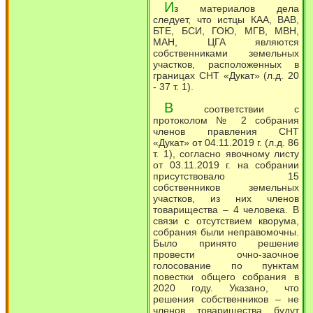
И
з материалов дела
следует, что истцы КАА, ВАВ,
БТЕ, БСИ, ГОЮ, МГВ, МВН,
МАН, ЦГА являются
собственниками земельных
участков, расположенных в
границах СНТ «Дукат» (л.д. 20
- 37 т. 1).
В
соответствии с
протоколом № 2 собрания
членов правления СНТ
«Дукат» от 04.11.2019 г. (л.д. 86
т. 1), согласно явочному листу
от 03.11.2019 г. на собрании
присутствовало 15
собственников земельных
участков, из них членов
товарищества – 4 человека. В
связи с отсутствием кворума,
собрания были неправомочны.
Было принято решение
провести очно-заочное
голосование по пунктам
повестки общего собрания в
2020 году. Указано, что
решения собственников – не
членов товарищества будут