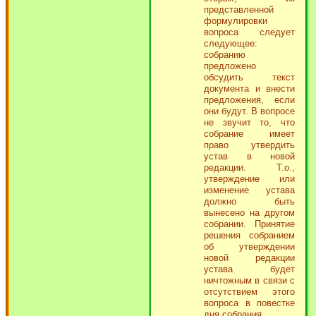
представленной
формулировки
вопроса следует
следующее:
собранию
предложено
обсудить текст
документа и внести
предложения, если
они будут. В вопросе
не звучит то, что
собрание имеет
право утвердить
устав в новой
редакции. Т.о.,
утверждение или
изменение устава
должно быть
вынесено на другом
собрании. Принятие
решения собранием
об утверждении
новой редакции
устава будет
ничтожным в связи с
отсутствием этого
вопроса в повестке
дня собрания.