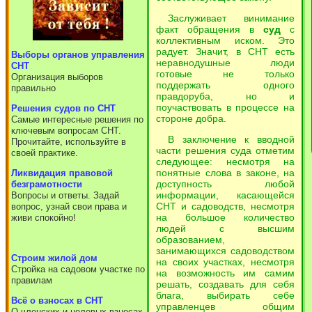
Заслуживает винимание
факт обращения в
суд
с
коллективным иском. Это
радует. Значит, в СНТ есть
Выборы органов управления
неравнодушные люди
СНТ
готовые не только
Организация выборов
поддержать одного
правильно
правдоруба, но и
поучаствовать в процессе на
Решения судов по СНТ
стороне добра.
Самые интересные решения по
ключевым вопросам СНТ.
В заключение к вводной
Прочитайте, используйте в
части решения суда отметим
своей практике.
следующее: несмотря на
понятные слова в законе, на
Ликвидация правовой
доступность любой
безграмотности
информации, касающейся
Вопросы и ответы. Задай
СНТ и садоводств, несмотря
вопрос, узнай свои права и
на большое количество
живи спокойно!
людей с высшим
образованием,
занимающихся садоводством
Cтроим жилой дом
на своих участках, несмотря
Стройка на садовом участке по
на возможность им самим
правилам
решать, создавать для себя
блага, выбирать себе
Всё о взносах в СНТ
управленцев общим
О членских и целевых взносах