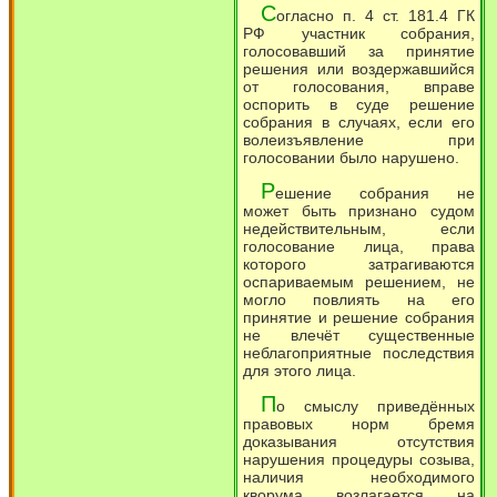
С
огласно п. 4 ст. 181.4 ГК
РФ участник собрания,
голосовавший за принятие
решения или воздержавшийся
от голосования, вправе
оспорить в суде решение
собрания в случаях, если его
волеизъявление при
голосовании было нарушено.
Р
ешение собрания не
может быть признано судом
недействительным, если
голосование лица, права
которого затрагиваются
оспариваемым решением, не
могло повлиять на его
принятие и решение собрания
не влечёт существенные
неблагоприятные последствия
для этого лица.
П
о смыслу приведённых
правовых норм бремя
доказывания отсутствия
нарушения процедуры созыва,
наличия необходимого
кворума возлагается на