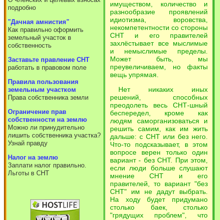
имуществом, количество и
подробно
разнообразие проявлений
идиотизма, воровства,
"Дачная амнистия"
некомпетентности со стороны
Как правильно оформить
СНТ и его правителей
земельный участок в
захлёстывает все мыслимые
собственность
и немыслимые пределы.
Может быть, мы
Заставьте правление СНТ
преувеличиваем, но факты
работать в правовом поле
вещь упрямая.
Правила пользования
Нет никаких иных
земельным участком
решений, способных
Права собственника земли
преодолеть весь СНТ-шный
Ограничение прав
беспередел, кроме как
собственности на землю
людям саморганизоваться и
Можно ли принудительно
решить самим, как им жить
лишить собственника участка?
дальше: с СНТ или без него.
Узнай правду
Что-то подсказывает, в этом
вопросе верен только один
Налог на землю
вариант - без СНТ. При этом,
Заплати налог правильно.
если люди больше слушают
Льготы в СНТ
мнение СНТ и его
правителей, то вариант "без
СНТ" им не дадут выбрать.
На ходу будет придумано
столько баек, столько
"грядущих проблем", что