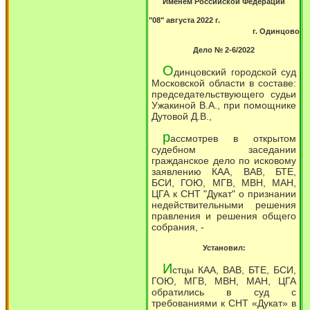
Именем Российской Федерации
"08" августа 2022 г.
г. Одинцово
Дело № 2-6/2022
О
динцовский городской суд
Московской области в составе:
председательствующего судьи
Ужакиной В.А., при помощнике
Дутовой Д.В.,
р
ассмотрев в открытом
судебном заседании
гражданское дело по исковому
заявлению КАА, ВАВ, БТЕ,
БСИ, ГОЮ, МГВ, МВН, МАН,
ЦГА к СНТ "Дукат" о признании
недействительными решения
правления и решения общего
собрания, -
Установил:
И
стцы КАА, ВАВ, БТЕ, БСИ,
ГОЮ, МГВ, МВН, МАН, ЦГА
обратились в суд с
требованиями к СНТ «Дукат» в