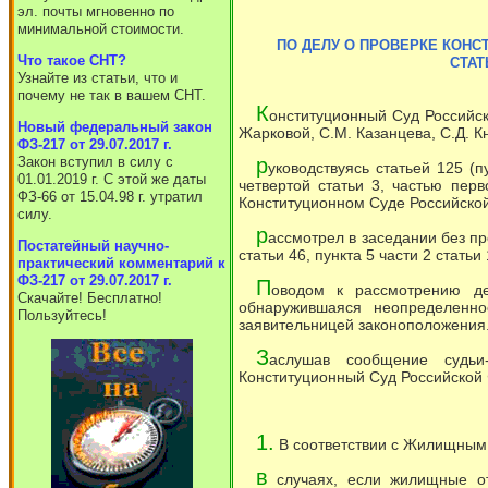
эл. почты мгновенно по
минимальной стоимости.
ПО ДЕЛУ О ПРОВЕРКЕ КОНСТИ
Что такое СНТ?
СТАТ
Узнайте из статьи, что и
почему не так в вашем СНТ.
К
онституционный Суд Российско
Новый федеральный закон
Жарковой, С.М. Казанцева, С.Д. Кн
ФЗ-217 от 29.07.2017 г.
р
Закон вступил в силу с
уководствуясь статьей 125 (п
01.01.2019 г. С этой же даты
четвертой статьи 3, частью перв
ФЗ-66 от 15.04.98 г. утратил
Конституционном Суде Российско
силу.
р
ассмотрел в заседании без пр
Постатейный научно-
статьи 46, пункта 5 части 2 стат
практический комментарий к
ФЗ-217 от 29.07.2017 г.
П
оводом к рассмотрению де
Скачайте! Бесплатно!
обнаружившаяся неопределенно
Пользуйтесь!
заявительницей законоположения
З
аслушав сообщение судьи
Конституционный Суд Российской
1.
В соответствии с Жилищным 
в
случаях, если жилищные от