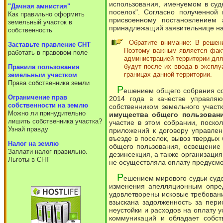
использования, именуемом в суд
"Дачная амнистия"
поселок". Согласно полученной 
Как правильно оформить
присвоенному постановлением 
земельный участок в
принадлежащий заявительнице на 
собственность
Обратите внимание: В решен
Заставьте правление СНТ
Поэтому важным является факт
работать в правовом поле
администрацией территории для
будут после их ввода в эксплу
Правила пользования
границах данной территории.
земельным участком
Права собственника земли
Р
ешением общего собрания соб
Ограничение прав
2014 года в качестве управл
собственности на землю
собственником земельного учас
Можно ли принудительно
имущества общего пользован
лишить собственника участка?
участие в этом собрании, поско
Узнай правду
приложений к договору управлен
въезде в поселок, вывоз твердых
Налог на землю
общего пользования, освещение 
Заплати налог правильно.
дезинсекция, а также организаци
Льготы в СНТ
не осуществляла оплату предусмо
Р
ешением мирового судьи суде
изменения апелляционным опред
удовлетворены исковые требовани
взыскана задолженность за пери
неустойки и расходов на оплату 
коммуникаций и обладает собст