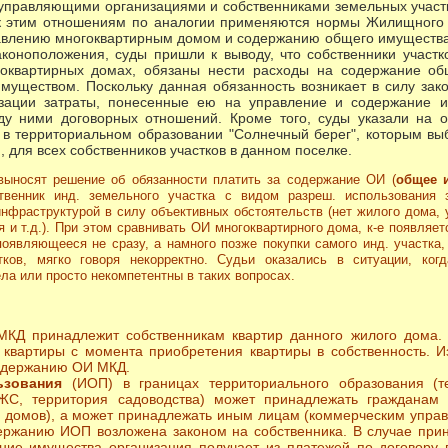
правляющими организациями и собственниками земельных участко
 к этим отношениям по аналогии применяются нормы Жилищного 
влению многоквартирным домом и содержанию общего имущества в
коноположения, суды пришли к выводу, что собственники участко
оквартирных домах, обязаны нести расходы на содержание об
муществом. Поскольку данная обязанность возникает в силу зако
зации затраты, понесенные ею на управление и содержание и
ду ними договорных отношений. Кроме того, суды указали на 
в в территориальном образовании "Солнечный берег", которым в
 для всех собственников участков в данном поселке.
выносят решение об обязанности платить за содержание ОИ (
общее 
ственник инд. земельного участка с видом разреш. использовани
нфраструктурой в силу объективных обстоятельств (нет жилого дома, 
я и т.д.). При этом сравнивать ОИ многоквартирного дома, к-е появля
оявляющееся не сразу, а намного позже покупки самого инд. участка, 
тков, мягко говоря некорректно. Судьи оказались в ситуации, ког
ла или просто некомпетентны в таких вопросах.
КД принадлежит собственникам квартир данного жилого дома.
 квартиры с момента приобретения квартиры в собственность. И
содержанию ОИ МКД.
ьзования
(ИОП) в границах территориального образования (т
ЖС, территория садоводства) может принадлежать гражданам 
х домов), а может принадлежать иным лицам (коммерческим упр
ержанию ИОП возложена законом на собственника. В случае пр
ние имущества организация получает из платежей по договору 