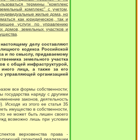
льзоваться термины "комплекс
земельный комплекс" с учетом,
е индивидуальные жилые дома, но
маться как юридическое, так и
вающее услуги по управлению
х домов, земельных участков и
мущества
.
 настоящему делу составляют
Жилищного кодекса Российской
кса и по смыслу, придаваемому
твенника земельного участка
ков с общей инфраструктурой,
иного лица, а также за его
ор с управляющей организацией
азом все формы собственности;
ы государства наряду с другими
именение законов, деятельность
). Исходя из этого ее статья 35
меть имущество в собственности,
кто не может быть лишен своего
ужд возможно лишь при условии
пектов верховенства права -
ступающий гарантией реализации