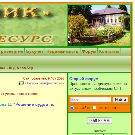
троэнергия
Бухучёт
Недвижимость
Форум
Контакты
ам. - Ж.Д'Аламбер
Сайт обновлен: 9 / 8 / 2026
Старый форум
О новых материалах >>>
Проследите за дискуссиями по
актуальным проблемам СНТ.
 их уменьшенных копиях.
без 11
"Решение судов по
на сайте
в интернете
Август