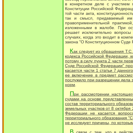
в конкретном деле с участием 
Конституции Российской Федерац
той части акта, конституционно
так и смысл, придаваемый им
правоприменительной практикой
изложенными в жалобе. При осу
решает исключительно вопросы 
случаях, когда это входит в комп
закона "О Конституционном Суде 
К
ак следует из обращения Т.С
кодекса Российской Федерации, 
потому в силу пункта 2 части пер
Суде Российской Федерации" про
касается части 1 статьи 7 данно
ее включение в предмет рассмо
послужило при разрешении дела 
норм
.
П
ри рассмотрении настоящег
судами на основе представленны
состав территориального образов
земельных участков от 8 октября
Федерации не касается вопрос
территориального образования "Со
не исследует причины, по которым
В
связи с тем, что в действ