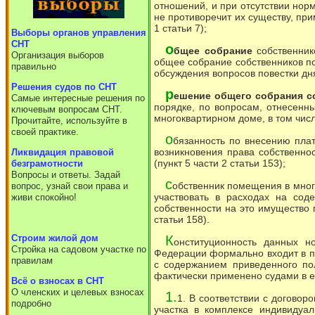
отношений, и при отсутствии нор
не противоречит их существу, пр
1 статьи 7);
Выборы органов управления
СНТ
о
бщее собрание
собственник
Организация выборов
общее собрание собственников п
правильно
обсуждения вопросов повестки дня
Решения судов по СНТ
р
ешение общего собрания с
Самые интересные решения по
порядке, по вопросам, отнесенн
ключевым вопросам СНТ.
многоквартирном доме, в том числе
Прочитайте, используйте в
своей практике.
о
бязанность по внесению пла
возникновения права собственно
Ликвидация правовой
(пункт 5 части 2 статьи 153);
безграмотности
Вопросы и ответы. Задай
с
обственник помещения в мног
вопрос, узнай свои права и
участвовать в расходах на со
живи спокойно!
собственности на это имущество 
статьи 158).
К
Cтроим жилой дом
онституционность данных н
Стройка на садовом участке по
Федерации формально входит в п
правилам
с содержанием приведенного по
фактически применено судами в е
Всё о взносах в СНТ
О членских и целевых взносах
1.
1. В соответствии с договор
подробно
участка в комплексе индивидуа