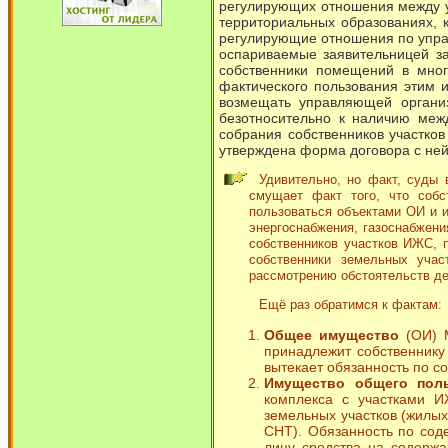
регулирующих отношения между у
территориальных образованиях,
регулирующие отношения по упра
оспариваемые заявительницей за
собственники помещений в мног
фактического пользования этим и
возмещать управляющей органи
безотносительно к наличию меж
собрания собственников участко
утверждена форма договора с ней,
Удивительно, но факт, суды 
смущает факт того, что соб
пользоваться объектами ОИ и и
энергоснабжения, газоснабжени
собственников участков ИЖС, п
собственники земельных учас
рассмотрению обстоятельств де
Ещё раз обратимся к фактам:
Общее имущество
(ОИ) М
принадлежит собственнику
вытекает обязанность по 
Имущество общего пол
комплекса с участками И
земельных участков (жилы
СНТ). Обязанность по сод
лицу средства на содержа