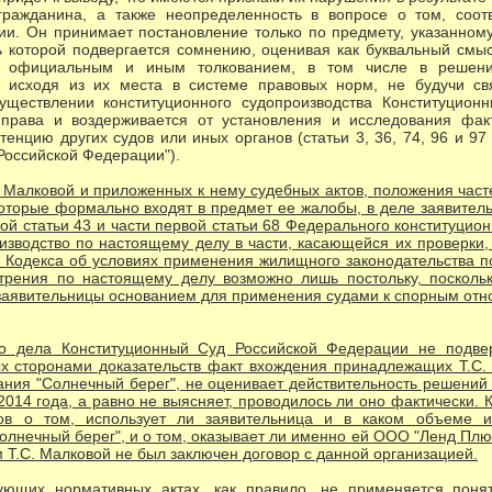
гражданина, а также неопределенность в вопросе о том, соот
ии. Он принимает постановление только по предмету, указанном
сть которой подвергается сомнению, оценивая как буквальный см
 официальным и иным толкованием, в том числе в решени
, исходя из их места в системе правовых норм, не будучи с
ществлении конституционного судопроизводства Конституцион
права и воздерживается от установления и исследования факт
етенцию других судов или иных органов (статьи 3, 36, 74, 96 и 9
Российской Федерации").
. Малковой и приложенных к нему судебных актов, положения част
которые формально входят в предмет ее жалобы, в деле заявител
вой статьи 43 и части первой статьи 68 Федерального конституцио
изводство по настоящему делу в части, касающейся их проверки
го Кодекса об условиях применения жилищного законодательства по
трения по настоящему делу возможно лишь постольку, посколь
заявительницы основанием для применения судами к спорным от
о дела Конституционный Суд Российской Федерации не подве
х сторонами доказательств факт вхождения принадлежащих Т.С. 
ания "Солнечный берег", не оценивает действительность решений
 2014 года, а равно не выясняет, проводилось ли оно фактически.
ов о том, использует ли заявительница и в каком объеме 
лнечный берег", и о том, оказывает ли именно ей ООО "Ленд Плюс"
 Т.С. Малковой не был заключен договор с данной организацией.
ующих нормативных актах, как правило, не применяется понят