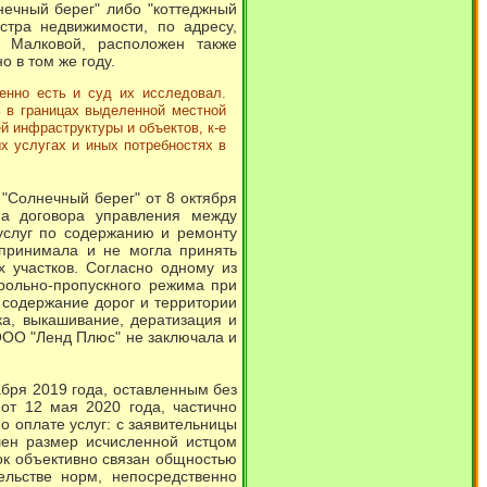
ечный берег" либо "коттеджный
стра недвижимости, по адресу,
. Малковой, расположен также
 в том же году.
енно есть и суд их исследовал.
ь в границах выделенной местной
 инфраструктуры и объектов, к-е
х услугах и иных потребностях в
"Солнечный берег" от 8 октября
а договора управления между
услуг по содержанию и ремонту
 принимала и не могла принять
 участков. Согласно одному из
трольно-пропускного режима при
 содержание дорог и территории
а, выкашивание, дератизация и
ОО "Ленд Плюс" не заключала и
абря 2019 года, оставленным без
от 12 мая 2020 года, частично
 оплате услуг: с заявительницы
шен размер исчисленной истцом
лок объективно связан общностью
ельстве норм, непосредственно