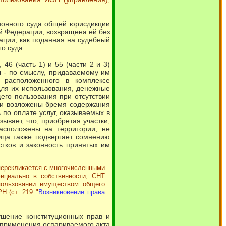
ионного суда общей юрисдикции
ой Федерации, возвращена ей без
ации, как поданная на судебный
го суда.
 46 (часть 1) и 55 (части 2 и 3)
ы - по смыслу, придаваемому им
, расположенного в комплексе
ля их использования, денежные
го пользования при отсутствии
ски возложены бремя содержания
по оплате услуг, оказываемых в
зывает, что, приобретая участки,
расположены на территории, не
ица также подвергает сомнению
стков и законность принятых им
 перекликается с многочисленными
фициально в собственности, СНТ
пользовании имуществом общего
Н (ст. 219 "
Возникновение права
ушение конституционных прав и
е применения оспариваемого акта