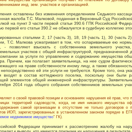
енниками инд. зем. участков и организацией.
вления оставлены без изменения определением Седьмого кассац
ионная жалоба Т.С. Малковой, поданная в Верховный Суд Российск
лкой на пункт 3 части первой статьи 390.6 ГПК Российской Федер
тью первой его статьи 390.2 не обжалуется в судебную коллегию это
рованных статьями 2, 17 (часть 3), 18, 19 (часть 1), 30 (часть 2),
ии, Т.С. Малкова усматривает в том, что оспариваемые ею норм
й, - позволяют взыскать с собственника земельного участка
емельных участков с общей инфраструктурой, предназначенной д
компании за услуги по управлению и содержанию имущества обще
ра. Причем, как полагает заявительница, на нее судом фактиче
жащего на праве собственности иному лицу, а также обязанность 
 непосредственно ей эти услуги не требуются. Кроме того, она ука
и входят в состав коттеджного поселка, поскольку они были 
щей элементов общей инженерной инфраструктуры. Заявительн
ктября 2014 года общего собрания собственников земельных уча
вляет о своей правовой позиции и основаниях нарушения её прав, что
ницах территорий садоводств, когда, не имя никакого имущества о
одержания самой организации в отсутствие не только договоров о 
тов ИОП, зарегистрированных в установленном законом порядке в ЕГР
ваемое недвижимое имущество
" ГК).
ссийской Федерации принимает к рассмотрению жалобу на нар
придет к выводу, что имеются признаки их нарушения в результат