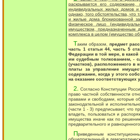
раскрывается его содержание,
индивидуальных жилых домов и 
однако, того обстоятельства, что
и жилые дома блокированной за
физическое лицо (индивидуал
имуществом, предназначенным д
комплекса в целом (имущество об
Т
аким образом,
предмет рас
часть 1 статьи 44, часть 5 ст
Федерации в той мере, в какой
им судебным толкованием, - с
(участков), расположенного в
платы за управление имущес
содержание, когда у этого соб
на оказание соответствующих 
2.
Согласно Конституции Росс
право частной собственности отн
правами и свободами, которые о
законодательной и исполнительно
(части 1 - 3) предписывает, что 
владеть, пользоваться и распоря
имущества иначе как по решению
предварительного и равноценног
П
риведенным конституцион
общепризнанный в демократическ