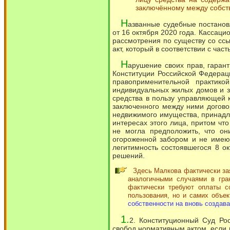
заключённому между собств
Н
азванные судебные постано
от 16 октября 2020 года. Кассац
рассмотрения по существу со ссы
акт, который в соответствии с час
Н
арушение своих прав, гаранти
Конституции Российской Федерац
правоприменительной практико
индивидуальных жилых домов и з
средства в пользу управляющей 
заключенного между ними догово
недвижимого имущества, принадле
интересах этого лица, притом что
не могла предположить, что он
огороженной забором и не имею
легитимность состоявшегося 8 о
решений.
Здесь Малкова фактически зая
аналогичными случаями в гра
фактически требуют оплаты с
пользования, но и самих объек
собственности на вновь созда
1.
2. Конституционный Суд Ро
свобод нормативным актом, если 