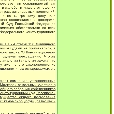
ветствует ли оспариваемый акт
у в жалобе, и лишь в отношении
ысл рассматриваемых положений,
ях по конкретному делу, или
вязан основаниями и доводами,
ный Суд Российской Федерации
ических обстоятельств во всех
7 Федерального конституционного
ей 1.1 - 4 статьи 158 Жилищного
ьницы судами не применялись, а
нного закона "О Конституционном
, подлежит прекращению. Что же
 аналогии (аналогия закона), то
ку именно это законоположение
ношениям иных оспариваемых ею
ргает сомнению установленный
Малковой земельных участков в
 общего собрания собственников
 Конституционный Суд Российской
имущество общего пользования
 какие-либо услуги, равно как и
ие "коттеджный поселок" и не