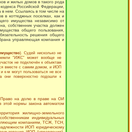
в и жилых домов в такого рода
кодекса Российской Федерации,
 нем. Ссылаясь в том числе на
в в коттеджных поселках, как и
щего имущества независимо от
на, собственник участка должен
мущества общего пользования,
обязательность решения общего
ыбрана управляющая компания и
имущество
). Судей нисколько не
я земли "ИЖС" может вообще не
участок не подключён к объектам
ется вместе с самим домом, и ИОП
и к-м могут пользоваться не все
да они поверхностно подошли к
 Право на долю в праве на ОИ
з этой нормы закона автоматом
ерритория жилищно-земельного
собственникам индивидуальных
авляющим компаниям, ТСЖ, ТСН,
инадлежности ИОП юридическому
пользования ИОП (управления),