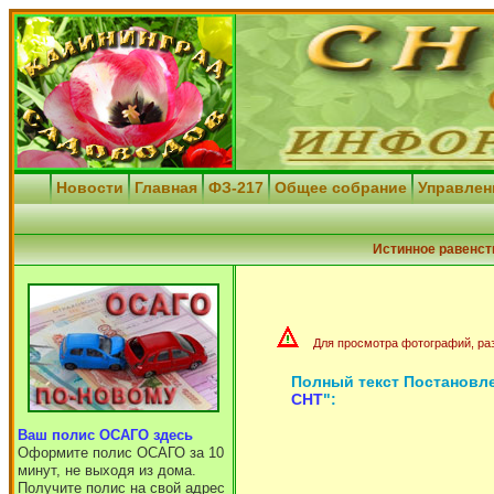
Новости
Главная
ФЗ-217
Общее собрание
Управле
Истинное равенст
Для просмотра фотографий, ра
Полный текст Постановле
СНТ
":
Ваш полис ОСАГО здесь
Оформите полис ОСАГО за 10
минут, не выходя из дома.
Получите полис на свой адрес