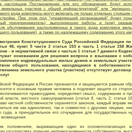
 в настоящем Постановлении для его обозначения будут испо
земельных участков с общей инфраструктурой" или "жилищно-
 такого рода комплексы могут включать не только отдельно стоящи
стройки. При этом под "управляющей организацией" будет пони
ьный предприниматель), выполняющее работы и (или) оказы
ля обслуживания расположенных в такого рода комплексе жилы
щего пользования), а также по надлежащему содержанию этого и
смотрения Конституционного Суда Российской Федерации по
атьи 46, пункт 5 части 2 статьи 153 и часть 1 статьи 158 
 они - в нормативной связи с частью 1 статьи 7 данного Коде
лужат основанием для решения вопроса о взыскании с собс
 комплексе индивидуальных жилых домов и земельных участ
твом общего пользования, находящимся в собственности 
ственника земельного участка (участков) отсутствует догов
услуг
.
ийской Федерации в России признаются и защищаются равным обр
осится к основным правам человека и подлежит защите со сторон
беспечиваются правосудием, определяют смысл, содержание и пр
й власти, местного самоуправления (статья 8, часть 2; статья 18
право частной собственности охраняется законом, каждый вправе и
жаться им как единолично, так и совместно с другими лицами, ни
 суда, а принудительное его отчуждение для государственных н
о возмещения.
ным положениям, выражающим один из основополагающих ас
их государствах принцип неприкосновенности собственности, вы