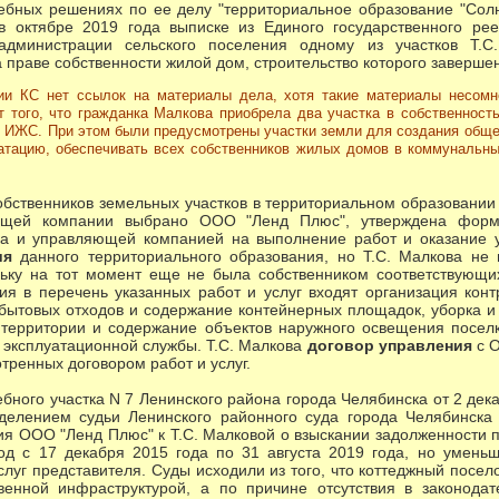
ебных решениях по ее делу "территориальное образование "Солн
в октябре 2019 года выписке из Единого государственного рее
администрации сельского поселения одному из участков Т.С
праве собственности жилой дом, строительство которого завершено
ии КС нет ссылок на материалы дела, хотя такие материалы несомн
 того, что гражданка Малкова приобрела два участка в собственност
 ИЖС. При этом были предусмотрены участки земли для создания общей
атацию, обеспечивать всех собственников жилых домов в коммунальны
ственников земельных участков в территориальном образовании 
яющей компании выбрано ООО "Ленд Плюс", утверждена форм
тка и управляющей компанией на выполнение работ и оказание 
ия
данного территориального образования, но Т.С. Малкова не
льку на тот момент еще не была собственником соответствующих
ия в перечень указанных работ и услуг входят организация кон
 бытовых отходов и содержание контейнерных площадок, уборка и
территории и содержание объектов наружного освещения поселк
я эксплуатационной службы. Т.С. Малкова
договор управления
с О
тренных договором работ и услуг.
бного участка N 7 Ленинского района города Челябинска от 2 дек
елением судьи Ленинского районного суда города Челябинска 
я ООО "Ленд Плюс" к Т.С. Малковой о взыскании задолженности по
од с 17 декабря 2015 года по 31 августа 2019 года, но умень
услуг представителя. Суды исходили из того, что коттеджный посе
венной инфраструктурой, а по причине отсутствия в законодат