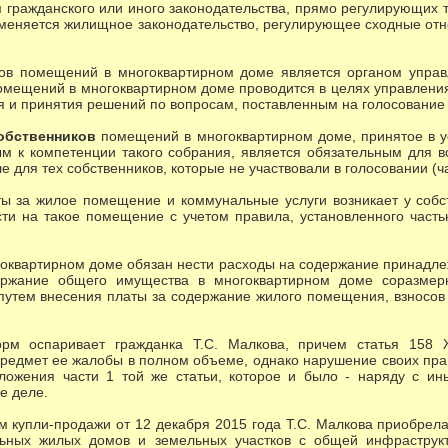
м гражданского или иного законодательства, прямо регулирующих т
именяется жилищное законодательство, регулирующее сходные отно
ов помещений в многоквартирном доме является органом управ
омещений в многоквартирном доме проводится в целях управлени
 и принятия решений по вопросам, поставленным на голосование (ч
обственников
помещений в многоквартирном доме, принятое в 
ым к компетенции такого собрания, является обязательным для 
 для тех собственников, которые не участвовали в голосовании (ча
ты за жилое помещение и коммунальные услуги возникает у соб
сти на такое помещение с учетом правила, установленного часть
оквартирном доме обязан нести расходы на содержание принадл
держание общего имущества в многоквартирном доме соразме
путем внесения платы за содержание жилого помещения, взносов 
орм оспаривает гражданка Т.С. Малкова, причем статья 158 
редмет ее жалобы в полном объеме, однако нарушение своих пра
ложения части 1 той же статьи, которое и было - наряду с 
е деле.
ом купли-продажи от 12 декабря 2015 года Т.С. Малкова приобрел
льных жилых домов и земельных участков с общей инфраструк