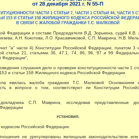
от 28 декабря 2021 г. N 55-П
ТУЦИОННОСТИ ЧАСТИ 1 СТАТЬИ 7, ЧАСТИ 1 СТАТЬИ 44, ЧАСТИ 5 СТ
ЬИ 153 И СТАТЬИ 158 ЖИЛИЩНОГО КОДЕКСА РОССИЙСКОЙ ФЕДЕРА
В СВЯЗИ С ЖАЛОБОЙ ГРАЖДАНКИ Т.С. МАЛКОВОЙ
й Федерации в составе Председателя В.Д. Зорькина, судей К.В. А
язева, А.Н. Кокотова, Л.О. Красавчиковой, С.П. Маврина, Н.В. Мель
ункт "а" части 4) Конституции Российской Федерации, пунктом 3 
ой статьи 21, статьями 36, 47.1, 74, 86, 96, 97 и 99 Федеральн
й Федерации",
оведения слушания дело о проверке конституционности части 1 стат
ьи 153 и статьи 158 Жилищного кодекса Российской Федерации.
ла явилась жалоба гражданки Т.С. Малковой. Основанием 
сть в вопросе о том, соответствуют ли Конституции Росси
.
-докладчика С.П. Маврина, исследовав представленные д
 Федерации
УСТАНОВИЛ:
кодексом Российской Федерации:
ношения не урегулированы жилищным законодательством или 