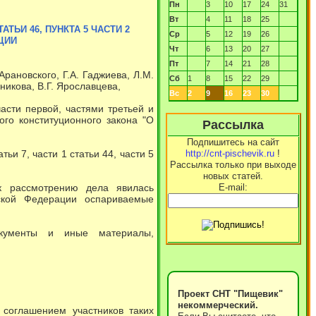
Пн
3
10
17
24
31
Вт
4
11
18
25
АТЬИ 46, ПУНКТА 5 ЧАСТИ 2
Ср
5
12
19
26
ЦИИ
Чт
6
13
20
27
Пт
7
14
21
28
рановского, Г.А. Гаджиева, Л.М.
Сб
1
8
15
22
29
никова, В.Г. Ярославцева,
Вс
2
9
16
23
30
части первой, частями третьей и
ого конституционного закона "О
Рассылка
Подпишитесь на сайт
ьи 7, части 1 статьи 44, части 5
http://cnt-pischevik.ru
!
Рассылка только при выходе
новых статей.
к рассмотрению дела явилась
E-mail:
йской Федерации оспариваемые
окументы и иные материалы,
Проект СНТ "Пищевик"
некоммерческий.
соглашением участников таких