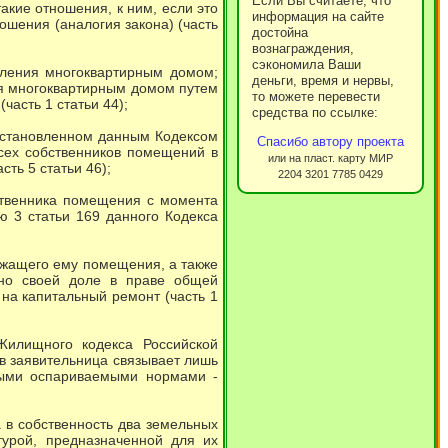
Если Вы считаете, что
акие отношения, к ним, если это
информация на сайте
шения (аналогия закона) (часть
достойна
вознаграждения,
сэкономила Ваши
ления многоквартирным домом;
деньги, время и нервы,
я многоквартирным домом путем
то можете перевести
асть 1 статьи 44);
средства по ссылке:
установленном данным Кодексом
Спасибо автору проекта
всех собственников помещений в
или на пласт. карту МИР
сть 5 статьи 46);
2204 3201 7785 0429
ственника помещения с момента
ю 3 статьи 169 данного Кодекса
ежащего ему помещения, а также
рно своей доле в праве общей
на капитальный ремонт (часть 1
Жилищного кодекса Российской
в заявительница связывает лишь
иными оспариваемыми нормами -
а в собственность два земельных
турой, предназначенной для их