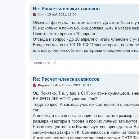
Re: Расчет членских взносов
Н
Jim
»
15 май 2021, 18:06
е
п
Обычная формула - платеж с сотки. До этого была с уч
р
И, насколько я понимаю, она должна быть в уставе каж
о
ч
Просто смета принята 10 апреля.
и
Отсюда и вопрос - до 10 апреля считать членские с уч
т
а
Вроде согласно ст.191 ГК РФ "Течение срока, опреде
н
или наступления события, которыми определено его на
н
о
е
с
!-- Yandex.RTB -->
о
о
б
щ
Re: Расчет членских взносов
е
Н
н
Pogranichnik
»
15 май 2021, 18:37
е
и
п
е
Ок. Понятно. Т.е. у вас в СНТ, ничтоже сумняшеся, вн
р
ВАШЕГО ЛИЧНОГО участка. Так?
о
ч
Тогда вопрос. А как ваш участок соотносится с разме
и
так.
т
а
А почему в вашей организации не насчитали размер вз
н
размера квартиры в городе и прочих личных атрибутов
н
о
Разве имущество, к-м Вы пользуетесь принадлежит Ва
е
заложенный 217-фз и ГК. Сомневаюсь в наличии такого
с
о
А что имущество в садоводстве принадлежит СНТ? То,