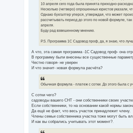
а
10 апреля сего года была принята приходно-расходн
н
Несколько (четверо) опрошенных юристов указали, чт
н
о
Однако бухгалтер уперся, утверждая, что может произ
е
рассчитывать период до этого по новой формуле, так
с
о
апреля.
о
Буду рад взвешенному мнению.
б
щ
е
P.S. Программа 1С Садовод проф, да, я знаю, что лучш
н
и
е
А что, эта самая программа -1С Садовод проф- она от
В программу были внесены все существенные парамет
Честно говоря- не уверен
И что значит- новая формула расчёта?
Обычная формула - платеж с сотки. До этого была с у
С сотки чего?
садоводы вашего СНТ - они собственники своих участ
Если собственники, то на основании какой нормы закон
Да ещё не факт, что весь участок принадлежит члену.
Члены семьи собственника участка тоже могут быть вл
И как вы собрались учитывать этот момент?.