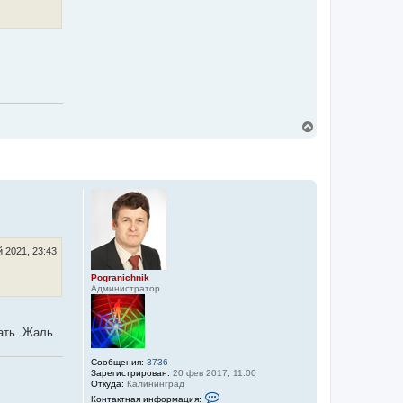
K
o
m
m
a
n
d
o
r
В
е
р
н
у
т
ь
с
я
к
н
 2021, 23:43
а
ч
Pogranichnik
Администратор
а
л
у
ать. Жаль.
Сообщения:
3736
Зарегистрирован:
20 фев 2017, 11:00
Откуда:
Калининград
К
Контактная информация: