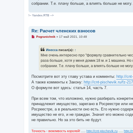
ч
собрании. Т.е. плачу больше, а влиять больше не мог
и
т
а
!-- Yandex.RTB -->
н
н
о
е
Re: Расчет членских взносов
с
о
Н
Pogranichnik
»
17 май 2021, 10:48
о
е
б
п
щ
р
е
Инесса
писал(а):
↑
о
н
ч
Мне очень интересно про "формулу сравнительно честно
и
и
е
раза больше, хотя у меня домик 18 м. и 1 машина. Н
т
а
собрании. Т.е. плачу больше, а влиять больше не мо
н
н
о
Посмотрите вот эту главу устава и комменты:
http://cn
е
А также комменты к Закону:
http://cnt-pischevik.ru/fz-21
с
о
О формуле вот здесь: статья 14, часть 7.
о
б
щ
При всем том, что изложено, нужно разбирать конкретн
е
принадлежит имущество, зарегано в Росреестре или нет,
н
и
Росреестре, а в реальности оно есть. Его нужно содер
е
имущество не его, и не граждан. Значит его можно сод
не правильно. Но за это бить не будут.
Точность - вежливость королей!
.....
http://cnt-pischevik.ru
.....
http:/