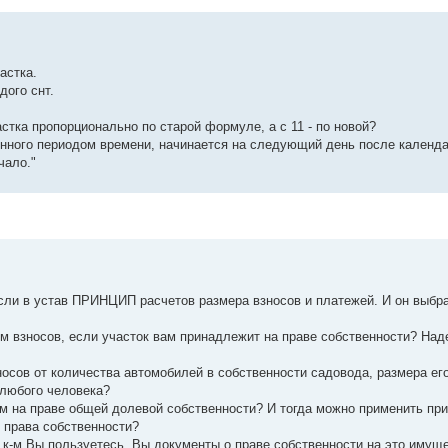
астка.
дого снт.
астка пропорционально по старой формуле, а с 11 - по новой?
ленного периодом времени, начинается на следующий день после календ
чало."
если в устав ПРИНЦИП расчетов размера взносов и платежей. И он выбра
ром взносов, если участок вам принадлежит на праве собственности? Над
носов от количества автомобилей в собственности садовода, размера ег
 любого человека?
м на праве общей долевой собственности? И тогда можно применить пр
 права собственности?
 к-м Вы пользуетесь. Вы документы о праве собственности на это имущ