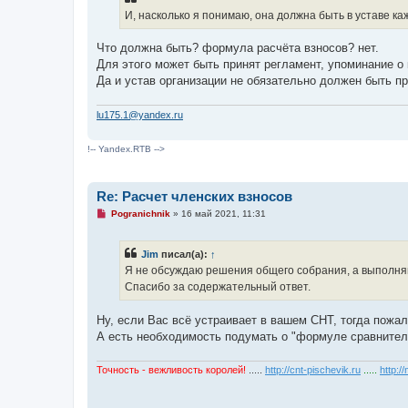
И, насколько я понимаю, она должна быть в уставе каж
Что должна быть? формула расчёта взносов? нет.
Для этого может быть принят регламент, упоминание о 
Да и устав организации не обязательно должен быть пр
lu175.1@yandex.ru
!-- Yandex.RTB -->
Re: Расчет членских взносов
Н
Pogranichnik
»
16 май 2021, 11:31
е
п
р
Jim
писал(а):
↑
о
ч
Я не обсуждаю решения общего собрания, а выполня
и
Спасибо за содержательный ответ.
т
а
н
Ну, если Вас всё устраивает в вашем СНТ, тогда пожал
н
о
А есть необходимость подумать о "формуле сравнитель
е
с
о
Точность - вежливость королей!
.....
http://cnt-pischevik.ru
.....
http:/
о
б
щ