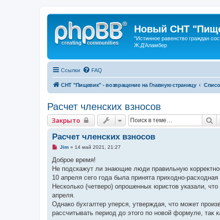
Новый СНТ "Пище
"Истинное равенство граждан сос
Ж.Д'Аламбер
Ссылки
FAQ
СНТ "Пищевик" - возвращение на Главную страницу
Списо
Расчет членских взносов
П
Закрыто
Расчет членских взносов
Н
Jim
»
14 май 2021, 21:27
е
п
Доброе время!
р
Не подскажут ли знающие люди правильную корректнос
о
ч
10 апреля сего года была принята приходно-расходная
и
Несколько (четверо) опрошенных юристов указали, что
т
а
апреля.
н
Однако бухгалтер уперся, утверждая, что может произв
н
о
рассчитывать период до этого по новой формуле, так 
е