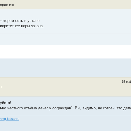
дого снт.
котором есть в уставе.
иоритетнее норм закона.
15 май
ю.
уйста!
но честного отъёма денег у сограждан". Вы, видимо, не готовы это дел
/mmg-kaisar.ru