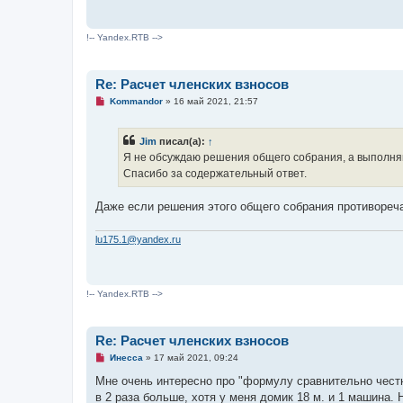
е
н
и
е
!-- Yandex.RTB -->
Re: Расчет членских взносов
Н
Kommandor
»
16 май 2021, 21:57
е
п
р
Jim
писал(а):
↑
о
ч
Я не обсуждаю решения общего собрания, а выполня
и
Спасибо за содержательный ответ.
т
а
н
Даже если решения этого общего собрания противореч
н
о
е
lu175.1@yandex.ru
с
о
о
б
щ
!-- Yandex.RTB -->
е
н
и
е
Re: Расчет членских взносов
Н
Инесса
»
17 май 2021, 09:24
е
п
Мне очень интересно про "формулу сравнительно честно
р
в 2 раза больше, хотя у меня домик 18 м. и 1 машина.
о