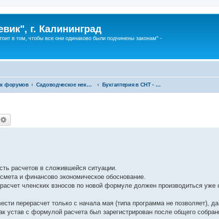
вик", г. Калининград
тоит в том, чтобы все они одинаково были подчинены законам" -
к форумов
Садоводческое некоммерческое товарищество - Товарищество собственников недвижимости и другие. Кто победит?
Бухгалтерия в СНТ - ТСН
оиск
Расширенный поиск
ть расчетов в сложившейся ситуации.
 смета и финансово экономическое обоснование.
 расчет членских взносов по новой формуле должен производиться уже 
ести перерасчет только с начала мая (типа программа не позволяет), да
как устав с формулой расчета был зарегистрирован после общего собран