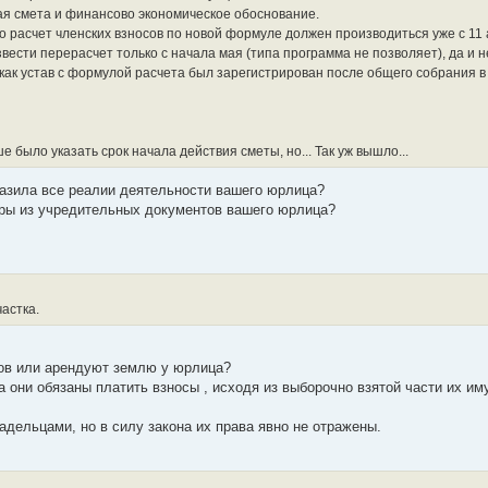
ая смета и финансово экономическое обоснование.
о расчет членских взносов по новой формуле должен производиться уже с 11 
вести перерасчет только с начала мая (типа программа не позволяет), да и н
 как устав с формулой расчета был зарегистрирован после общего собрания в
е было указать срок начала действия сметы, но... Так уж вышло...
разила все реалии деятельности вашего юрлица?
ры из учредительных документов вашего юрлица?
частка.
ков или арендуют землю у юрлица?
а они обязаны платить взносы , исходя из выборочно взятой части их и
адельцами, но в силу закона их права явно не отражены.