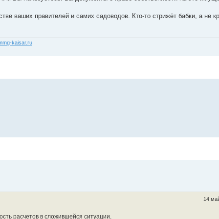
тве ваших правителей и самих садоводов. Кто-то стрижёт бабки, а не кр
/mmg-kaisar.ru
14 май
сть расчетов в сложившейся ситуации.