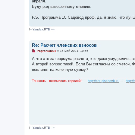
апреля.
с
о
Буду рад взвешенному мнению.
о
б
щ
P.S. Программа 1С Садовод проф, да, я знаю, что лучш
е
н
и
!-- Yandex.RTB -->
е
Re: Расчет членских взносов
Н
Pogranichnik
»
15 май 2021, 10:55
е
п
А что это за формула расчета, к-ю даже умудрились в
р
А второй вопрос такой. Если Вы согласны со сметой, Ф
о
ч
повлияет на конечную сумму?
и
т
а
Точность - вежливость королей!
.....
http://cnt-pischevik.ru
.....
http:/
н
н
о
е
с
о
о
б
щ
е
н
и
е
!-- Yandex.RTB -->