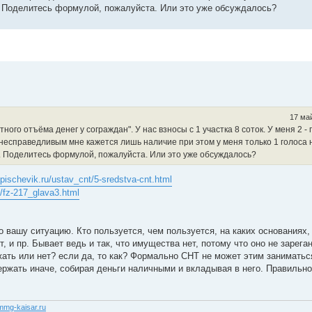
у. Поделитесь формулой, пожалуйста. Или это уже обсуждалось?
17 май
го отъёма денег у сограждан". У нас взносы с 1 участка 8 соток. У меня 2 - 
о несправедливым мне кажется лишь наличие при этом у меня только 1 голоса 
гу. Поделитесь формулой, пожалуйста. Или это уже обсуждалось?
t-pischevik.ru/ustav_cnt/5-sredstva-cnt.html
7/fz-217_glava3.html
о вашу ситуацию. Кто пользуется, чем пользуется, на каких основаниях,
 и пр. Бывает ведь и так, что имущества нет, потому что оно не зареган
жать или нет? если да, то как? Формально СНТ не может этим заниматься,
ержать иначе, собирая деньги наличными и вкладывая в него. Правильно
/mmg-kaisar.ru