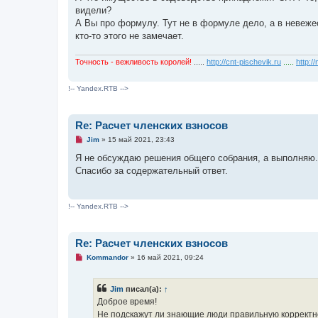
о
видели?
б
щ
А Вы про формулу. Тут не в формуле дело, а в невежес
е
кто-то этого не замечает.
н
и
е
Точность - вежливость королей!
.....
http://cnt-pischevik.ru
.....
http:/
!-- Yandex.RTB -->
Re: Расчет членских взносов
Н
Jim
»
15 май 2021, 23:43
е
п
Я не обсуждаю решения общего собрания, а выполняю.
р
Спасибо за содержательный ответ.
о
ч
и
т
!-- Yandex.RTB -->
а
н
н
о
е
Re: Расчет членских взносов
с
Н
Kommandor
»
16 май 2021, 09:24
о
е
о
п
б
р
щ
Jim
писал(а):
↑
о
е
ч
н
Доброе время!
и
и
Не подскажут ли знающие люди правильную корректно
т
е