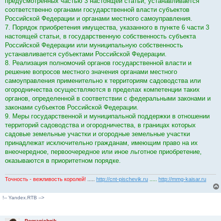
предусмотренных частью 3 настоящей статьи, устанавливается
соответственно органами государственной власти субъектов
Российской Федерации и органами местного самоуправления.
7. Порядок приобретения имущества, указанного в пункте 6 части 3
настоящей статьи, в государственную собственность субъекта
Российской Федерации или муниципальную собственность
устанавливается субъектами Российской Федерации.
8. Реализация полномочий органов государственной власти и
решение вопросов местного значения органами местного
самоуправления применительно к территориям садоводства или
огородничества осуществляются в пределах компетенции таких
органов, определенной в соответствии с федеральными законами и
законами субъектов Российской Федерации.
9. Меры государственной и муниципальной поддержки в отношении
территорий садоводства и огородничества, в границах которых
садовые земельные участки и огородные земельные участки
принадлежат исключительно гражданам, имеющим право на их
внеочередное, первоочередное или иное льготное приобретение,
оказываются в приоритетном порядке.
Точность - вежливость королей!
.....
http://cnt-pischevik.ru
.....
http://mmg-kaisar.ru
!-- Yandex.RTB -->
Pogranichnik