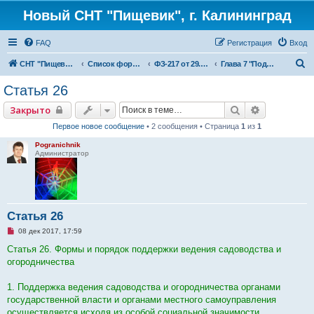
Новый СНТ "Пищевик", г. Калининград
FAQ
Регистрация
Вход
П
СНТ "Пищевик" - возвращение на Главную страницу
Список форумов
ФЗ-217 от 29.07.2017 г. "О ведении гражданами садоводства для собственных нужд и о внесении изменений в отдельные законодательные акты Российской Федерации"
Глава 7 "Поддержка органами государственной власти и органами местного самоуправления ведения садоводства и огородничества"
о
Статья 26
и
Поиск
Расширенн
Закрыто
с
Первое новое сообщение
• 2 сообщения • Страница
1
из
1
к
Pogranichnik
Администратор
Статья 26
Н
08 дек 2017, 17:59
е
п
Статья 26. Формы и порядок поддержки ведения садоводства и
р
огородничества
о
ч
и
1. Поддержка ведения садоводства и огородничества органами
т
а
государственной власти и органами местного самоуправления
н
осуществляется исходя из особой социальной значимости