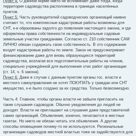
Пункт 4:
О данной норме никто не вспоминает даже тогда, когда
территория садоводства расположена в границах населённых
пунктов.
Пункт 5:
Часть руководителей садоводческих организаций наивно
считают то, что комплексные кадастровые работы возможны для
СНТ, к-е образованы задолго до появления настоящего закона, и где
оформлены права собственности на индивидуальные садовые
земельные участки гражданами. Согласно ст. 210 собственник САМ
ЛИЧНО обязан содержать свою собственность. В это содержание
входят кадастровые работы по земле. Закон не предусматривает
финансирование даже для вновь образующихся территорий
садоводства, возлагая все подготовительные работы на членов,
специально учреждённой для выполнения этих работ организации
(ст. 14, ч. 6 закона).
Пункт 6:
Даже в случае с данным пунктом органы гос. власти и
местного самоуправления не хотят ПОКУПАТЬ у граждан или СНТ
имущество, к-е было создано за их средства. Только безвозмездно.
Часть 4: Главное, чтобы органы власти не забыли пригласить на
такие слушания садоводов. Обычно уведомления до людей не
доходят. Власти не приглашают на слушания даже представителей
самих организаций. Объявления, конечно, печатаются в местных
газетах. Но никто не обязан читать эти объявления. А другие
способы оповещения почему-то не используются. Региональные
организации садоводов местной властью тоже не задействуются для