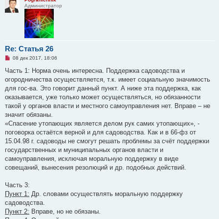
Администратор
Re: Статья 26
Н
08 дек 2017, 18:06
е
п
Часть 1: Норма очень интересна. Поддержка садоводства и
р
огородничества осуществляется, т.к. имеет социальную значимость
о
ч
для гос-ва. Это говорит данный пункт. А ниже эта поддержка, как
и
оказывается, уже только может осуществляться, но обязанности
т
а
такой у органов власти и местного самоуправления нет. Вправе – не
н
значит обязаны.
н
о
«Спасение утопающих является делом рук самих утопающих», -
е
поговорка остаётся верной и для садоводства. Как и в 66-фз от
с
о
15.04.98 г. садоводы не смогут решать проблемы за счёт поддержки
о
государственных и муниципальных органов власти и
б
щ
самоуправления, исключая моральную поддержку в виде
е
совещаний, вынесения резолюций и др. подобных действий.
н
и
е
Часть 3:
Пункт 1:
Др. словами осуществлять моральную поддержку
садоводства.
Пункт 2:
Вправе, но не обязаны.