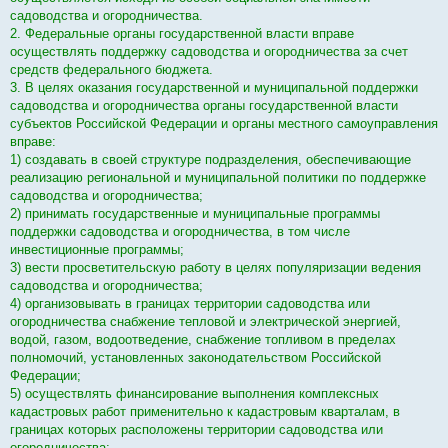
н
о
садоводства и огородничества.
е
2. Федеральные органы государственной власти вправе
с
о
осуществлять поддержку садоводства и огородничества за счет
о
средств федерального бюджета.
б
щ
3. В целях оказания государственной и муниципальной поддержки
е
садоводства и огородничества органы государственной власти
н
и
субъектов Российской Федерации и органы местного самоуправления
е
вправе:
1) создавать в своей структуре подразделения, обеспечивающие
реализацию региональной и муниципальной политики по поддержке
садоводства и огородничества;
2) принимать государственные и муниципальные программы
поддержки садоводства и огородничества, в том числе
инвестиционные программы;
3) вести просветительскую работу в целях популяризации ведения
садоводства и огородничества;
4) организовывать в границах территории садоводства или
огородничества снабжение тепловой и электрической энергией,
водой, газом, водоотведение, снабжение топливом в пределах
полномочий, установленных законодательством Российской
Федерации;
5) осуществлять финансирование выполнения комплексных
кадастровых работ применительно к кадастровым кварталам, в
границах которых расположены территории садоводства или
огородничества;