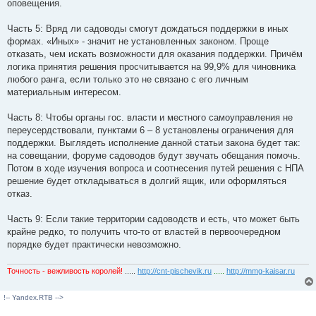
оповещения.
Часть 5: Вряд ли садоводы смогут дождаться поддержки в иных
формах. «Иных» - значит не установленных законом. Проще
отказать, чем искать возможности для оказания поддержки. Причём
логика принятия решения просчитывается на 99,9% для чиновника
любого ранга, если только это не связано с его личным
материальным интересом.
Часть 8: Чтобы органы гос. власти и местного самоуправления не
переусердствовали, пунктами 6 – 8 установлены ограничения для
поддержки. Выглядеть исполнение данной статьи закона будет так:
на совещании, форуме садоводов будут звучать обещания помочь.
Потом в ходе изучения вопроса и соотнесения путей решения с НПА
решение будет откладываться в долгий ящик, или оформляться
отказ.
Часть 9: Если такие территории садоводств и есть, что может быть
крайне редко, то получить что-то от властей в первоочередном
порядке будет практически невозможно.
Точность - вежливость королей!
.....
http://cnt-pischevik.ru
.....
http://mmg-kaisar.ru
!-- Yandex.RTB -->