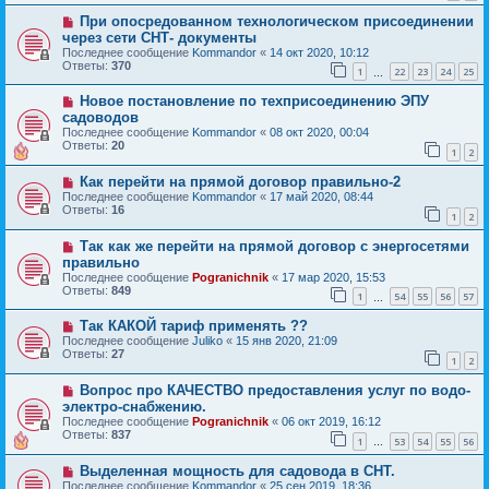
При опосредованном технологическом присоединении
через сети СНТ- документы
Последнее сообщение
Kommandor
«
14 окт 2020, 10:12
Ответы:
370
1
22
23
24
25
…
Новое постановление по техприсоединению ЭПУ
садоводов
Последнее сообщение
Kommandor
«
08 окт 2020, 00:04
Ответы:
20
1
2
Как перейти на прямой договор правильно-2
Последнее сообщение
Kommandor
«
17 май 2020, 08:44
Ответы:
16
1
2
Так как же перейти на прямой договор с энергосетями
правильно
Последнее сообщение
Pogranichnik
«
17 мар 2020, 15:53
Ответы:
849
1
54
55
56
57
…
Так КАКОЙ тариф применять ??
Последнее сообщение
Juliko
«
15 янв 2020, 21:09
Ответы:
27
1
2
Вопрос про КАЧЕСТВО предоставления услуг по водо-
электро-снабжению.
Последнее сообщение
Pogranichnik
«
06 окт 2019, 16:12
Ответы:
837
1
53
54
55
56
…
Выделенная мощность для садовода в СНТ.
Последнее сообщение
Kommandor
«
25 сен 2019, 18:36