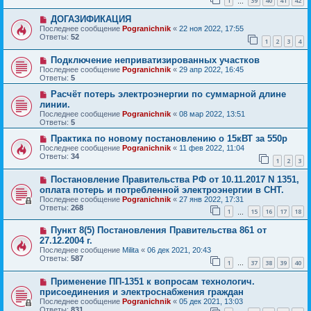
1
39
40
41
42
…
ДОГАЗИФИКАЦИЯ
Последнее сообщение
Pogranichnik
«
22 ноя 2022, 17:55
Ответы:
52
1
2
3
4
Подключение неприватизированных участков
Последнее сообщение
Pogranichnik
«
29 апр 2022, 16:45
Ответы:
5
Расчёт потерь электроэнергии по суммарной длине
линии.
Последнее сообщение
Pogranichnik
«
08 мар 2022, 13:51
Ответы:
5
Практика по новому постановлению о 15кВТ за 550р
Последнее сообщение
Pogranichnik
«
11 фев 2022, 11:04
Ответы:
34
1
2
3
Постановление Правительства РФ от 10.11.2017 N 1351,
оплата потерь и потребленной электроэнергии в СНТ.
Последнее сообщение
Pogranichnik
«
27 янв 2022, 17:31
Ответы:
268
1
15
16
17
18
…
Пункт 8(5) Постановления Правительства 861 от
27.12.2004 г.
Последнее сообщение
Milita
«
06 дек 2021, 20:43
Ответы:
587
1
37
38
39
40
…
Применение ПП-1351 к вопросам технологич.
присоединения и электроснабжения граждан
Последнее сообщение
Pogranichnik
«
05 дек 2021, 13:03
Ответы:
831