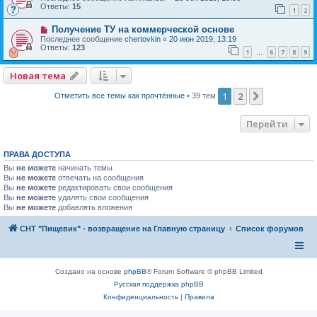
Ответы:
15
1
2
Получение ТУ на коммерческой основе
Последнее сообщение
chertovkin
«
20 июн 2019, 13:19
Ответы:
123
1
6
7
8
9
…
Новая тема
1
2
След.
Отметить все темы как прочтённые
• 39 тем
Перейти
ПРАВА ДОСТУПА
Вы
не можете
начинать темы
Вы
не можете
отвечать на сообщения
Вы
не можете
редактировать свои сообщения
Вы
не можете
удалять свои сообщения
Вы
не можете
добавлять вложения
СНТ "Пищевик" - возвращение на Главную страницу
Список форумов
Создано на основе
phpBB
® Forum Software © phpBB Limited
Русская поддержка phpBB
Конфиденциальность
|
Правила