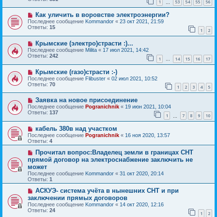
1
53
54
55
56
…
Как уличить в воровстве электроэнергии?
Последнее сообщение
Kommandor
«
23 окт 2021, 21:59
Ответы:
15
1
2
Крымские (электро)страсти :)...
Последнее сообщение
Milita
«
17 июл 2021, 14:42
Ответы:
242
1
14
15
16
17
…
Крымские (газо)страсти :-)
Последнее сообщение
Flibuster
«
02 июл 2021, 10:52
Ответы:
70
1
2
3
4
5
Заявка на новое присоединение
Последнее сообщение
Pogranichnik
«
19 июн 2021, 10:04
Ответы:
137
1
7
8
9
10
…
кабель 380в над участком
Последнее сообщение
Pogranichnik
«
16 ноя 2020, 13:57
Ответы:
4
Прочитал вопрос:Владелец земли в границах СНТ
прямой договор на электроснабжение заключить не
может
Последнее сообщение
Kommandor
«
31 окт 2020, 20:14
Ответы:
1
АСКУЭ- система учёта в нынешних СНТ и при
заключении прямых договоров
Последнее сообщение
Kommandor
«
14 окт 2020, 12:16
Ответы:
24
1
2