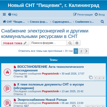
Новый СНТ "Пищевик", г. Калининград
FAQ
Регистрация
Вход
П
СНТ "Пищевик" - возвращение на Главную страницу
Список форумов
Садоводческое некоммерческое товарищество - Товарищество собственников недвижимости и другие. Кто победит?
Снабжение электроэнергией и другими коммунальными ресурсами в СНТ
о
Снабжение электроэнергией и другими
и
коммунальными ресурсами в СНТ
с
Поиск
Расширенный по
Новая тема
к
1
2
След.
Отметить все темы как прочтённые
• 39 тем
Темы
ВОССТАНОВЛЕНИЕ Акта технологического
присоединения
Последнее сообщение
Pogranichnik
«
30 май 2026, 17:57
Ответы:
32
1
2
3
К теме полезные документы СНТ о мусоре
(обсуждение)
Последнее сообщение
Pogranichnik
«
13 авг 2025, 15:42
Ответы:
1
Энергоснабжение Новой Ропши
Последнее сообщение
Pogranichnik
«
06 авг 2023, 13:00
Ответы:
617