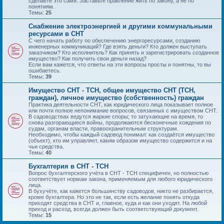
сделаете это сами. Заставьте правление жить по закону, а не по
понятиям.
Темы:
25
Снабжение электроэнергией и другими коммунальными
ресурсами в СНТ
С чего начать работу по обеспечению энергоресурсами, созданию
инженерных коммуникаций? Где взять деньги? Кто должен выступать
заказчиком? Кто исполнитель? Как принять и зарегистрировать созданное
имущество? Как получить свои деньги назад?
Если вам кажется, что ответы на эти вопросы просты и понятны, то вы
ошибаетесь.
Темы:
39
Имущество СНТ - ТСН, общее имущество СНТ (ТСН,
граждан), личное имущество (собственность) граждан
Практика деятельности СНТ, как юридического лица показывает полное
или почти полное непонимание вопросов, связанных с имуществом СНТ.
В садоводствах ведутся жаркие споры; то затухающие на время, то
снова разгорающиеся войны, продолжаются бесконечные хождения по
судам, органам власти, правоохранительным структурам.
Необходимо, чтобы каждый садовод понимал: как создаётся имущество
(объект), кто им управляет, каким образом имущество содержится и на
чьи средства.
Темы:
40
Бухгалтерия в СНТ - ТСН
Вопрос бухгалтерского учёта в СНТ - ТСН специфичен, но полностью
соответствует нормам закона, применяемым для любого юридического
лица.
В бухучёте, как кажется большинству садоводов, никто не разбирается,
кроме бухгалтера. Но это не так, если есть желание понять откуда
приходят средства в СНТ и, главное, куда и как они уходят. На любой
приход и расход, всегда должен быть соответствующий документ.
Темы:
15