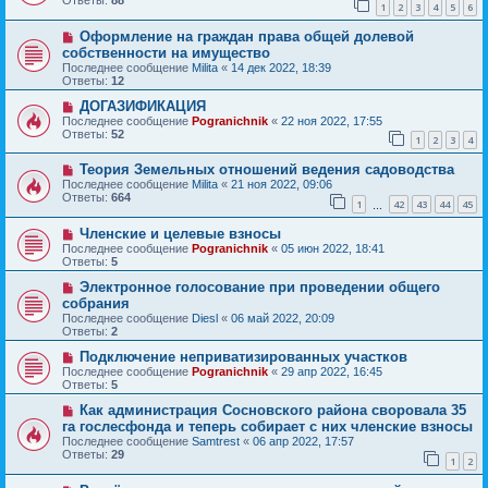
Ответы:
88
1
2
3
4
5
6
Оформление на граждан права общей долевой
собственности на имущество
Последнее сообщение
Milita
«
14 дек 2022, 18:39
Ответы:
12
ДОГАЗИФИКАЦИЯ
Последнее сообщение
Pogranichnik
«
22 ноя 2022, 17:55
Ответы:
52
1
2
3
4
Теория Земельных отношений ведения садоводства
Последнее сообщение
Milita
«
21 ноя 2022, 09:06
Ответы:
664
1
42
43
44
45
…
Членские и целевые взносы
Последнее сообщение
Pogranichnik
«
05 июн 2022, 18:41
Ответы:
5
Электронное голосование при проведении общего
собрания
Последнее сообщение
Diesl
«
06 май 2022, 20:09
Ответы:
2
Подключение неприватизированных участков
Последнее сообщение
Pogranichnik
«
29 апр 2022, 16:45
Ответы:
5
Как администрация Сосновского района своровала 35
га гослесфонда и теперь собирает с них членские взносы
Последнее сообщение
Samtrest
«
06 апр 2022, 17:57
Ответы:
29
1
2