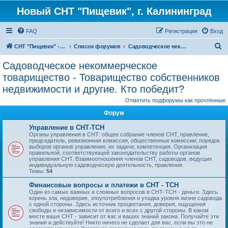
Новый СНТ "Пищевик", г. Калининград
FAQ
Регистрация
Вход
П
СНТ "Пищевик" - возвращение на Главную страницу
Список форумов
Садоводческое некоммерческое товарищество - Товарищество собственников недвижимости и другие. Кто победит?
о
Садоводческое некоммерческое
и
товарищество - Товарищество собственников
с
недвижимости и другие. Кто победит?
к
Отметить подфорумы как прочтённые
Форум
Управление в СНТ-ТСН
Органы управления в СНТ: общее собрание членов СНТ, правление,
председатель, ревизионная комиссия, общественные комиссии; порядок
выборов органов управления, их задачи, компетенция. Организация
правильной, соответствующей законодательству работы органов
управления СНТ. Взаимоотношения членов СНТ, садоводов, ведущих
индивидуальную садоводческую деятельность, правления.
Темы:
54
Финансовые вопросы и платежи в СНТ - ТСН
Один из самых важных и сложных вопросов в СНТ-ТСН - деньги. Здесь
корень зла, недоверие, злоупотребления и упадка уровня жизни садовода
с одной стороны. Здесь источник процветания, доверия, ощущения
свободы и независимости от всего и всех с другой стороны. В каком
месте ваше СНТ - зависит от вас и ваших знаний закона. Получайте эти
знания и действуйте! Никто ничего не сделает для вас, если вы это не