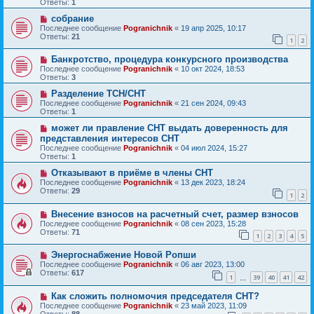
Ответы:
1
собрание
Последнее сообщение
Pogranichnik
«
19 апр 2025, 10:17
Ответы:
21
1
2
Банкротство, процедура конкурсного производства
Последнее сообщение
Pogranichnik
«
10 окт 2024, 18:53
Ответы:
3
Разделение ТСН/СНТ
Последнее сообщение
Pogranichnik
«
21 сен 2024, 09:43
Ответы:
1
может ли правление СНТ выдать доверенность для
представления интересов СНТ
Последнее сообщение
Pogranichnik
«
04 июл 2024, 15:27
Ответы:
1
Отказывают в приёме в члены СНТ
Последнее сообщение
Pogranichnik
«
13 дек 2023, 18:24
Ответы:
29
1
2
Внесение взносов на расчетный счет, размер взносов
Последнее сообщение
Pogranichnik
«
08 сен 2023, 15:28
Ответы:
71
1
2
3
4
5
Энергоснабжение Новой Ропши
Последнее сообщение
Pogranichnik
«
06 авг 2023, 13:00
Ответы:
617
1
39
40
41
42
…
Как сложить полномочия председателя СНТ?
Последнее сообщение
Pogranichnik
«
23 май 2023, 11:09