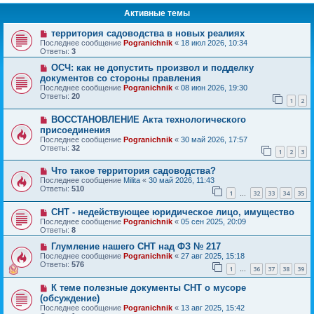
Активные темы
территория садоводства в новых реалиях
Последнее сообщение
Pogranichnik
«
18 июл 2026, 10:34
Ответы:
3
ОСЧ: как не допустить произвол и подделку
документов со стороны правления
Последнее сообщение
Pogranichnik
«
08 июн 2026, 19:30
Ответы:
20
1
2
ВОССТАНОВЛЕНИЕ Акта технологического
присоединения
Последнее сообщение
Pogranichnik
«
30 май 2026, 17:57
Ответы:
32
1
2
3
Что такое территория садоводства?
Последнее сообщение
Milita
«
30 май 2026, 11:43
Ответы:
510
1
32
33
34
35
…
СНТ - недействующее юридическое лицо, имущество
Последнее сообщение
Pogranichnik
«
05 сен 2025, 20:09
Ответы:
8
Глумление нашего СНТ над ФЗ № 217
Последнее сообщение
Pogranichnik
«
27 авг 2025, 15:18
Ответы:
576
1
36
37
38
39
…
К теме полезные документы СНТ о мусоре
(обсуждение)
Последнее сообщение
Pogranichnik
«
13 авг 2025, 15:42