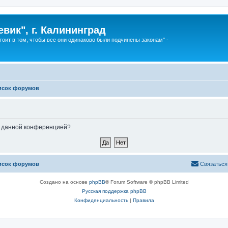
вик", г. Калининград
тоит в том, чтобы все они одинаково были подчинены законам" -
исок форумов
ые данной конференцией?
исок форумов
Связаться
Создано на основе
phpBB
® Forum Software © phpBB Limited
Русская поддержка phpBB
Конфиденциальность
|
Правила