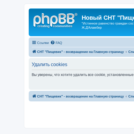
Новый СНТ "Пище
"Истинное равенство граждан сос
Ж.Д'Аламбер
Ссылки
FAQ
СНТ "Пищевик" - возвращение на Главную страницу
Сп
Удалить cookies
Вы уверены, что хотите удалить все cookie, установленн
СНТ "Пищевик" - возвращение на Главную страницу
Сп