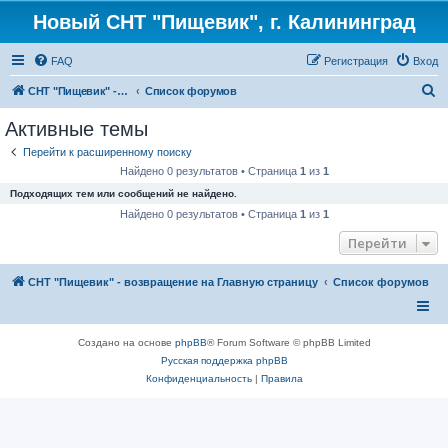
Новый СНТ "Пищевик", г. Калининград
FAQ
Регистрация
Вход
П
СНТ "Пищевик" - возвращение на Главную страницу
Список форумов
о
Активные темы
и
Перейти к расширенному поиску
с
Найдено 0 результатов • Страница
1
из
1
к
Подходящих тем или сообщений не найдено.
Найдено 0 результатов • Страница
1
из
1
Перейти
СНТ "Пищевик" - возвращение на Главную страницу
Список форумов
Создано на основе
phpBB
® Forum Software © phpBB Limited
Русская поддержка phpBB
Конфиденциальность
|
Правила