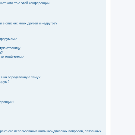
 от кого-то с этой конференции!
й в списках моих друзей и недругов?
и форумам?
стую страницу!
и?
ные мной темы?
ься на определённую тему?
форум?
ференции?
рректного использования и/или юридических вопросов, связанных