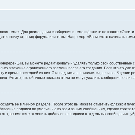
овая тема». Для размещения сообщения в теме щёлкните по кнопке «Ответит
ится внизу страниц форума или темы. Например: «Вы можете начинать темы»
конференции, вы можете редактировать и удалять только свои собственные 
ько в течение ограниченного времени после его создания. Если кто-то уже 
дату и время последней из них. Эта надпись не появляется, если сообщение 
ию. Учтите, что обычные пользователи не могут удалить сообщение, если на 
создать её в личном разделе. После этого вы можете отметить флажком пун
обавление подписи по умолчанию ко всем вашим сообщениям, сделав соотве
а это, вы сможете отменить добавление подписи в отдельных сообщениях, у