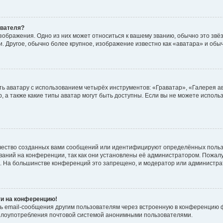
ователя?
зображения. Одно из них может относиться к вашему званию, обычно это звёзд
. Другое, обычно более крупное, изображение известно как «аватара» и обы
ь аватару с использованием четырёх инструментов: «Граватар», «Галерея а
, а также какие типы аватар могут быть доступны. Если вы не можете испол
чество созданных вами сообщений или идентифицируют определённых польз
аний на конференции, так как они установлены её администратором. Пожал
е. На большинстве конференций это запрещено, и модератор или администра
ти на конференцию!
ь email-сообщения другим пользователям через встроенную в конференцию ф
ь злоупотребления почтовой системой анонимными пользователями.