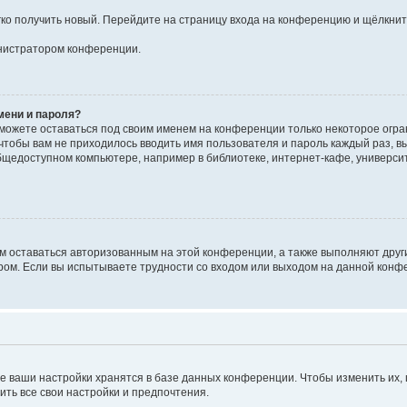
егко получить новый. Перейдите на страницу входа на конференцию и щёлкни
инистратором конференции.
мени и пароля?
сможете оставаться под своим именем на конференции только некоторое огран
 чтобы вам не приходилось вводить имя пользователя и пароль каждый раз, 
щедоступном компьютере, например в библиотеке, интернет-кафе, университе
ам оставаться авторизованным на этой конференции, а также выполняют друг
ом. Если вы испытываете трудности со входом или выходом на данной конфе
е ваши настройки хранятся в базе данных конференции. Чтобы изменить их,
ить все свои настройки и предпочтения.