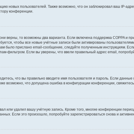
ию новых пользователей. Также возможно, что он заблокировал ваш IP-адре
атору конференции.
они верны, то возможны два варианта. Если включена поддержка COPPA и при 
уется, чтобы все новые учётные записи были активированы пользователями
ам было прислано email-сообщение, следуйте полученным инструкциям. Если
пам-фильтром. Если вы уверены, что ввели правильный адрес email, попробу
едитесь, что вы правильно вводите имя пользователя и пароль. Если данные
Также возможно, что допущена ошибка в конфигурации конференции, свяжитес
вал или удалил вашу учётную запись. Кроме того, многие конференции перио
ных. Если это произошло, попробуйте зарегистрироваться снова и активнее 