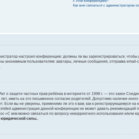
с этой конференцией?
Как мне связаться с администратором 
дминистратор настроил конференцию: должны ли вы зарегистрироваться, чтобы
 анонимным пользователям: аватары, личные сообщения, отправка email-сооб
.
 или Акт о защите частных прав ребёнка в интернете от 1998 г. — это закон Со
т, иметь на это письменное согласие родителей. Допустимо наличие иного
 Если вы не уверены, применимо ли это к вам, как к регистрирующемуся на 
Limited администрация данной конференции не может давать рекомендаций 
ос «С кем можно связаться по вопросу некорректного использования и/или ю
т юридической силы.
.