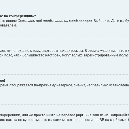
час на конференции»?
дёте опцию
Скрывать моё пребывание на конференции
. Выберите
Да
, и вы 
зователем.
вому поясу, а не к тому, в котором находитесь вы. В этом случае измените в 
овой пояс, как и большинство настроек, могут только зарегистрированные пол
ое!
о время отображается по-прежнему неверное, значит, неправильно установле
онференции, или же просто никто не перевёл phpBB на ваш язык. Попробуйт
вого пакета не существует, то вы сами можете перевести phpBB на свой язы