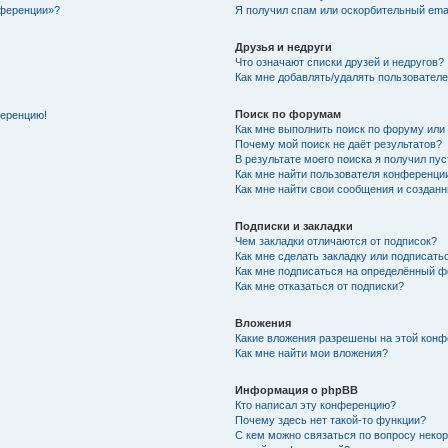
нференции»?
Я получил спам или оскорбительный email
Друзья и недруги
Что означают списки друзей и недругов?
Как мне добавлять/удалять пользователе
Поиск по форумам
ференцию!
Как мне выполнить поиск по форуму ил
Почему мой поиск не даёт результатов?
В результате моего поиска я получил пу
Как мне найти пользователя конференци
Как мне найти свои сообщения и создан
Подписки и закладки
Чем закладки отличаются от подписок?
Как мне сделать закладку или подписат
Как мне подписаться на определённый 
Как мне отказаться от подписки?
Вложения
Какие вложения разрешены на этой кон
Как мне найти мои вложения?
Информация о phpBB
Кто написал эту конференцию?
Почему здесь нет такой-то функции?
С кем можно связаться по вопросу неко