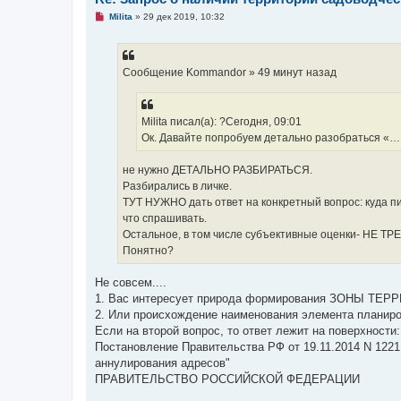
Н
Milita
»
29 дек 2019, 10:32
е
п
р
о
ч
Сообщение Kommandor » 49 минут назад
и
т
а
н
Milita писал(а): ?Сегодня, 09:01
н
о
Ок. Давайте попробуем детально разобраться «…
е
с
о
не нужно ДЕТАЛЬНО РАЗБИРАТЬСЯ.
о
Разбирались в личке.
б
щ
ТУТ НУЖНО дать ответ на конкретный вопрос: куда п
е
что спрашивать.
н
и
Остальное, в том числе субъективные оценки- НЕ Т
е
Понятно?
Не совсем....
1. Вас интересует природа формирования ЗОНЫ ТЕРР
2. Или происхождение наименования элемента планиро
Если на второй вопрос, то ответ лежит на поверхности:
Постановление Правительства РФ от 19.11.2014 N 1221 
аннулирования адресов"
ПРАВИТЕЛЬСТВО РОССИЙСКОЙ ФЕДЕРАЦИИ