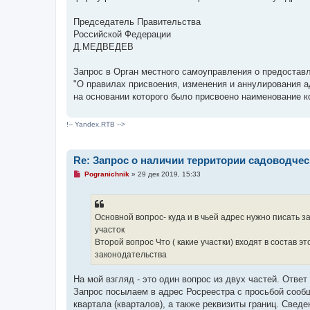
Председатель Правительства
Российской Федерации
Д.МЕДВЕДЕВ
Запрос в Орган местного самоуправления о предоставл
"О правилах присвоения, изменения и аннулирования а
на основании которого было присвоено наименование 
!-- Yandex.RTB -->
Re: Запрос о наличии территории садоводче
Н
Pogranichnik
»
29 дек 2019, 15:33
е
п
р
о
ч
Основной вопрос- куда и в чьей адрес нужно писать 
и
участок
т
а
Второй вопрос Что ( какие участки) входят в состав 
н
законодательства
н
о
е
На мой взгляд - это один вопрос из двух частей. Ответ 
с
о
Запрос посылаем в адрес Росреестра с просьбой сообщ
о
квартала (кварталов), а также реквизиты границ. Свед
б