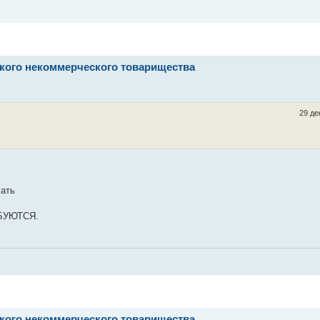
ского некоммерческого товарищества
29 де
сать
ЕБУЮТСЯ.
ского некоммерческого товарищества