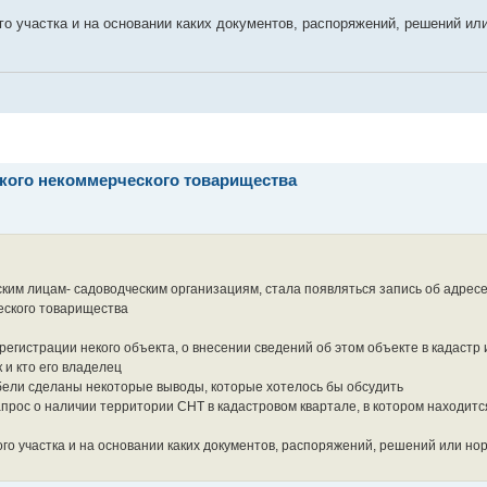
того участка и на основании каких документов, распоряжений, решений ил
ского некоммерческого товарищества
ким лицам- садоводческим организациям, стала появляться запись об адрес
еского товарищества
егистрации некого объекта, о внесении сведений об этом объекте в кадастр и
 и кто его владелец
бели сделаны некоторые выводы, которые хотелось бы обсудить
запрос о наличии территории СНТ в кадастровом квартале, в котором находит
этого участка и на основании каких документов, распоряжений, решений или но