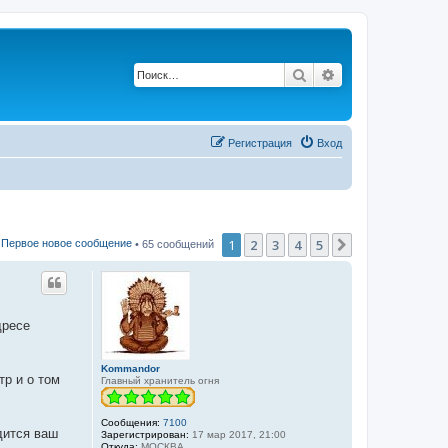
Поиск
Расширенный п
Регистрация
Вход
1
2
3
4
5
След.
Первое новое сообщение
• 65 сообщений
дресе
Kommandor
тр и о том
Главный хранитель огня
Сообщения:
7100
дится ваш
Зарегистрирован:
17 мар 2017, 21:00
Откуда:
МОСКВА