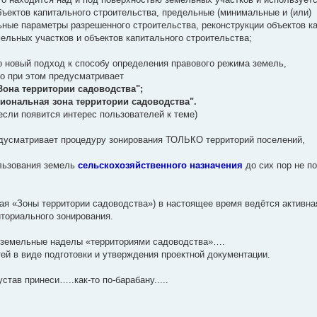
ъектов капитального строительства, предельные (минимальные и (или)
ные параметры разрешенного строительства, реконструкции объектов к
мельных участков и объектов капитального строительства;
о новый подход к способу определения правового режима земель,
но при этом предусматривает
Зона территории садоводства";
иональная зона территории садоводства".
если появится интерес пользователей к теме)
дусматривает процедуру зонирования ТОЛЬКО территорий поселений,
льзования земель
сельскохозяйственного назначения
до сих пор не п
ая «Зоны территории садоводства») в настоящее время ведётся активна
ториального зонирования.
 земельные наделы «территориями садоводства»….
й в виде подготовки и утверждения проектной документации.
тав принеси…..как-то по-барабану.....