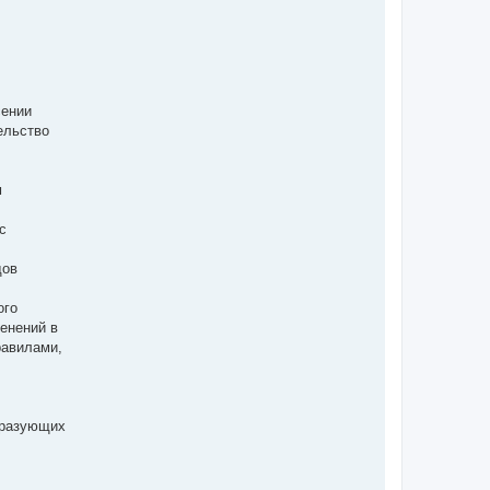
сении
ельство
м
с
дов
ого
енений в
равилами,
бразующих