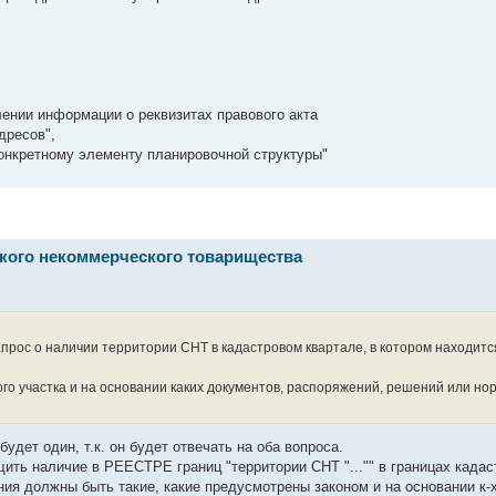
ении информации о реквизитах правового акта
дресов",
конкретному элементу планировочной структуры"
ского некоммерческого товарищества
запрос о наличии территории СНТ в кадастровом квартале, в котором находит
этого участка и на основании каких документов, распоряжений, решений или но
будет один, т.к. он будет отвечать на оба вопроса.
ить наличие в РЕЕСТРЕ границ "территории СНТ "..."" в границах кадас
ения должны быть такие, какие предусмотрены законом и на основании к-