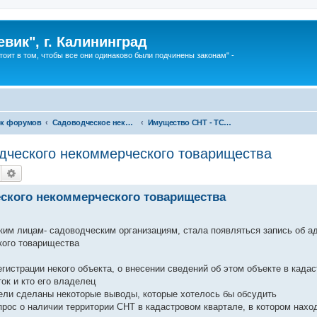
вик", г. Калининград
тоит в том, чтобы все они одинаково были подчинены законам" -
к форумов
Садоводческое некоммерческое товарищество - Товарищество собственников недвижимости и другие. Кто победит?
Имущество СНТ - ТСН, общее имущество СНТ (ТСН, граждан), личное имущество (собственность) граждан
одческого некоммерческого товарищества
Поиск
Расширенный поиск
еского некоммерческого товарищества
им лицам- садоводческим организациям, стала появляться запись об а
кого товарищества
гистрации некого объекта, о внесении сведений об этом объекте в кадас
ок и кто его владелец
ели сделаны некоторые выводы, которые хотелось бы обсудить
прос о наличии территории СНТ в кадастровом квартале, в котором нахо