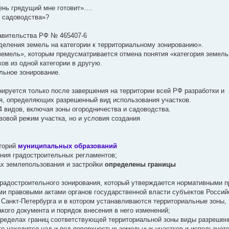
ень грядущий мне готовит»….
я садоводства»?
равительства РФ № 465407-6
деления земель на категории к территориальному зонированию».
емель», которым предусматривается отмена понятия «категория земель»
ов из одной категории в другую.
льное зонирование.
ируется только после завершения на территории всей РФ разработки и
я, определяющих разрешенный вид использования участков.
 видов, включая зоны огородничества и садоводства.
вовой режим участка, но и условия создания
иторий
муниципальных образований
ения градостроительных регламентов;
ах землепользования и застройки
определены границы
градостроительного зонирования, который утверждается нормативными 
ми правовыми актами органов государственной власти субъектов Россий
 Санкт-Петербурга и в котором устанавливаются территориальные зоны,
кого документа и порядок внесения в него изменений;
пределах границ соответствующей территориальной зоны виды разрешен
что находится над и под поверхностью земельных участков и используетс