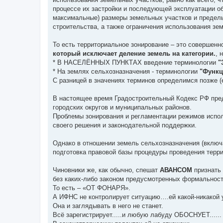
процессе их застройки и последующей эксплуатации об
максимальные) размеры земельных участков и предель
строительства, а также ограничения использования зе
То есть территориальное зонирование – это совершенн
который исключает деление земель на категории.
, 
* В НАСЕЛЁННЫХ ПУНКТАХ введение терминологии
"
* На землях сельхозназначения - терминологии
"Функц
С разницей в значениях терминов определимся позже (
В настоящее время Градостроительный Кодекс РФ пре
городских округов и муниципальных районов.
Проблемы зонирования и регламентации режимов испо
своего решения и законодательной поддержки.
Однако в отношении земель сельхозназначения (включ
подготовка правовой базы процедуры проведения терри
Чиновники же, как обычно, спешат
АВАНСОМ
признать
без каких-либо законом предусмотренных формальносте
То есть – «ОТ ФОНАРЯ».
А ИФНС не контролирует ситуацию….ей какой-никакой ус
Она и заглядывать в него не станет.
Всё зарегистрирует.....и любую лабуду ОБОСНУЕТ......