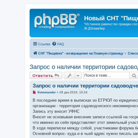
Новый СНТ "Пище
"Истинное равенство граждан сос
Ж.Д'Аламбер
Ссылки
FAQ
СНТ "Пищевик" - возвращение на Главную страницу
Списо
Запрос о наличии территории садов
Ответить
Запрос о наличии территории садоводч
Н
Kommandor
»
28 дек 2019, 10:24
е
п
В последнее время в выписках из ЕГРЮЛ по юридическ
р
организации - территория садоводческого некоммерчес
о
ч
Запись эту вносит УФНС
и
Вносит не основывая внесение записи ссылкой на госре
т
а
что именно из себя представляет этот земельный участ
н
В ходе переписки между собой, участниками форума б
н
о
Основной вопрос- куда и в чьей адрес нужно писать за
е