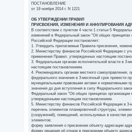
ПОСТАНОВЛЕНИЕ
от 19 ноября 2014 г. N 1221
ОБ УТВЕРЖДЕНИИ ПРАВИЛ
ПРИСВОЕНИЯ, ИЗМЕНЕНИЯ И АННУЛИРОВАНИЯ АД
В соответствии с пунктом 4 части 1 статьи 5 Федерал
изменений в Федеральный закон "Об общих принципах 
Российской Федерации постановляет:
1. Утвердить прилагаемые Правила присвоения, измене
2. Министерству финансов Российской Федерации с уч
применения Правил, утвержденных настоящим постано
3. Федеральным органам исполнительной власти в 3-ме
настоящим постановлением.
4. Рекомендовать органам местного самоуправления, о
федерального значения в 3-месячный срок привести п
муниципальными правовыми актами и нормативными пр
значения до дня вступления в силу Федерального зак
Федеральный закон "Об общих принципах организации 
утвержденными настоящим постановлением.
5. Министерству финансов Российской Федерации в 3-
перечень элементов планировочной структуры, элемент
(сооружений), помещений, используемых в качестве р
элементов;
форму заявления о присвоении объекту адресации адре
форму решения об отказе в присвоении объекту адреса