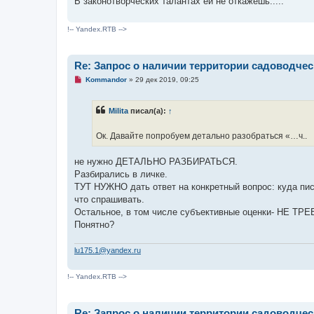
В законотворческих талантах ей не откажешь.....
!-- Yandex.RTB -->
Re: Запрос о наличии территории садоводче
Н
Kommandor
»
29 дек 2019, 09:25
е
п
р
Milita
писал(а):
↑
о
ч
и
Ок. Давайте попробуем детально разобраться «…ч..
т
а
н
не нужно ДЕТАЛЬНО РАЗБИРАТЬСЯ.
н
о
Разбирались в личке.
е
ТУТ НУЖНО дать ответ на конкретный вопрос: куда пи
с
о
что спрашивать.
о
Остальное, в том числе субъективные оценки- НЕ ТР
б
щ
Понятно?
е
н
и
lu175.1@yandex.ru
е
!-- Yandex.RTB -->
Re: Запрос о наличии территории садоводче