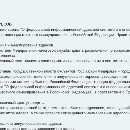
РЕСОВ
ьного закона "О федеральной информационной адресной системе и о вне
организации местного самоуправления в Российской Федерации" Правит
ния и аннулирования адресов.
астием Федеральной налоговой службы давать разъяснения по вопроса
влением.
сячный срок привести свои нормативные правовые акты в соответствие 
рганам государственной власти субъектов Российской Федерации - горо
равила присвоения, изменения и аннулирования адресов, утвержденные
авовыми актами субъектов Российской Федерации - городов федеральн
она "О федеральной информационной адресной системе и о внесении изм
местного самоуправления в Российской Федерации", в соответствие с П
месячный срок утвердить:
ов улично-дорожной сети, элементов объектов адресации, типов зданий
еквизитов адреса, а также правила сокращенного наименования адресоо
са или аннулировании его адреса;
ции адреса или аннулировании его адреса.