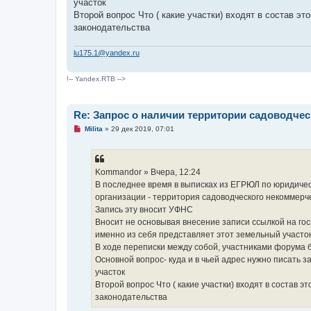
участок
с
о
Второй вопрос Что ( какие участки) входят в состав э
о
законодательства
б
щ
е
lu175.1@yandex.ru
н
и
е
!-- Yandex.RTB -->
Re: Запрос о наличии территории садоводче
Н
Milita
»
29 дек 2019, 07:01
е
п
р
о
ч
Kommandor » Вчера, 12:24
и
В последнее время в выписках из ЕГРЮЛ по юридичес
т
а
организации - территория садоводческого некоммерч
н
Запись эту вносит УФНС
н
о
Вносит не основывая внесение записи ссылкой на госр
е
именно из себя представляет этот земельный участок
с
о
В ходе переписки между собой, участниками форума 
о
Основной вопрос- куда и в чьей адрес нужно писать 
б
щ
участок
е
Второй вопрос Что ( какие участки) входят в состав 
н
и
законодательства
е