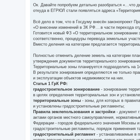
Ок. Давайте попробуем детально разобраться «…что д
откуда в ЕГРЮЛ стали появляться адреса «Территори
Всё дело в том, что в Госдуму внесён законопроект П
«О внесении изменений в ЗК РФ….в части перехода от
Готовится новый ФЗ «О территориальном зонировании з
соответственно, процедуры перевода земельных участк
Вместо деления на категории предлагается территориа
Полностью отменить деление земель на категории план
утверждения документов территориального зонировани
Территориальные зоны планируется подразделить на 14
В результате зонирования определяются не только пра
и эксплуатации объектов недвижимости на них.
Статья 1 ГрК РФ:
градостроительное зонирование
- зонирование терр
в целях определения территориальных зон и установл
территориальные зоны
- зоны, для которых в правил
и установлены градостроительные регламенты;
Правила землепользования и застройки
- документ 
актами органов местного самоуправления, нормативны
Федерации - городов федерального значения Москвы и
градостроительные регламенты, порядок применения та
градостроительный регламент
- устанавливаемые в 
использования земельных участков, равно как всего, 