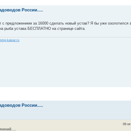
доводов России.....
т с предложением за 16000 сделать новый устав? Я бы уже озолотился з
ана рыба устава БЕСПЛАТНО на странице сайта.
/mmg-kaisar.ru
доводов России.....
09 ок
ений.....