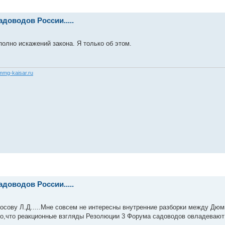
доводов России.....
олно искажений закона. Я только об этом.
/mmg-kaisar.ru
доводов России.....
лосову Л.Д.....Мне совсем не интересны внутренние разборки между Дюм
чно,что реакционные взгляды Резолюции 3 Форума садоводов овладеваю