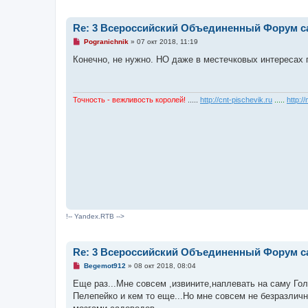
Re: 3 Всероссийский Объединенный Форум са
Н
Pogranichnik
»
07 окт 2018, 11:19
е
п
Конечно, не нужно. НО даже в местечковых интересах п
р
о
ч
и
т
Точность - вежливость королей!
.....
http://cnt-pischevik.ru
.....
http:/
а
н
н
о
е
с
о
о
б
щ
е
н
и
е
!-- Yandex.RTB -->
Re: 3 Всероссийский Объединенный Форум са
Н
Begemot912
»
08 окт 2018, 08:04
е
п
Еще раз...Мне совсем ,извините,наплевать на саму Го
р
Пелепейко и кем то еще...Но мне совсем не безразли
о
ч