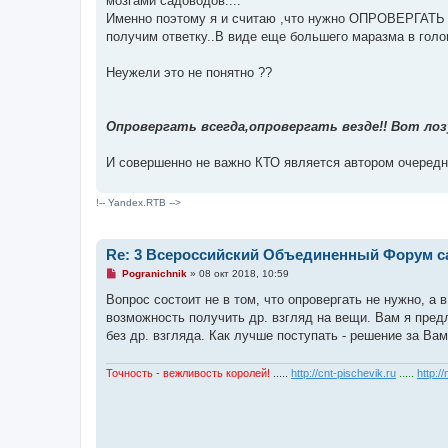
мозгами садоводов....
и
Именно поэтому я и считаю ,что нужно ОПРОВЕРГАТЬ эт
т
а
получим ответку..В виде еще большего маразма в голов
н
н
о
Неужели это не понятно ??
е
с
о
о
Опровергать всегда,опровергать везде!! Вот лозун
б
щ
е
И совершенно не важно КТО является автором очередног
н
и
е
!-- Yandex.RTB -->
Re: 3 Всероссийский Объединенный Форум са
Н
Pogranichnik
»
08 окт 2018, 10:59
е
п
Вопрос состоит не в том, что опровергать не нужно, а
р
возможность получить др. взгляд на вещи. Вам я пред
о
ч
без др. взгляда. Как лучше поступать - решение за Ва
и
т
а
Точность - вежливость королей!
.....
http://cnt-pischevik.ru
.....
http:/
н
н
о
е
с
о