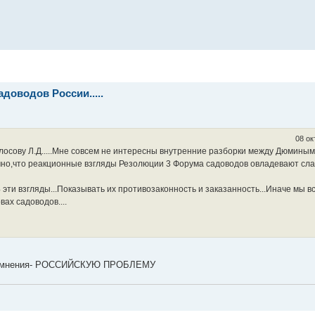
доводов России.....
08 ок
олосову Л.Д.....Мне совсем не интересны внутренние разборки между Дюминым 
ично,что реакционные взгляды Резолюции 3 Форума садоводов овладевают сл
ти взгляды...Показывать их противозаконность и заказанность...Иначе мы в
ах садоводов....
 мнения- РОССИЙСКУЮ ПРОБЛЕМУ