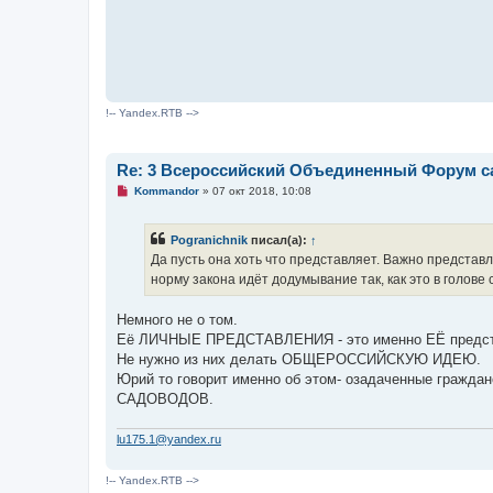
с
о
о
б
щ
е
н
и
!-- Yandex.RTB -->
е
Re: 3 Всероссийский Объединенный Форум са
Н
Kommandor
»
07 окт 2018, 10:08
е
п
р
Pogranichnik
писал(а):
↑
о
ч
Да пусть она хоть что представляет. Важно представле
и
норму закона идёт додумывание так, как это в голове 
т
а
н
Немного не о том.
н
о
Её ЛИЧНЫЕ ПРЕДСТАВЛЕНИЯ - это именно ЕЁ предст
е
Не нужно из них делать ОБЩЕРОССИЙСКУЮ ИДЕЮ.
с
о
Юрий то говорит именно об этом- озадаченные граж
о
САДОВОДОВ.
б
щ
е
lu175.1@yandex.ru
н
и
е
!-- Yandex.RTB -->