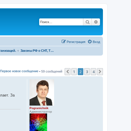
Поиск
Расширенный п
Регистрация
Вход
ганизаций.
Законы РФ о СНТ, ТСН, постановления правительства, другие нормативные документы
1
2
3
4
Пред.
След.
Первое новое сообщение
• 59 сообщений
лает. За
Pogranichnik
Администратор