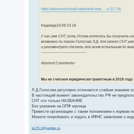
и
т
а
https://abonentconsult.ru/privesti-usta ... -s-217-fz/
н
н
о
е
Надежда19.09 23:18
с
о
о
У нас уже СНТ, есть Устав.хотелось бы получить н
б
щ
возможно ли такое.Голосова Л.Д. для своего СНТ уже
е
и рекомендует сделать это всем остальным до янва
н
и
--------------------------------------
е
Abonent Comments>
Мы не считаем юридически грамотным в 2018 году п
Л.Д.Голосова регулярно отличается слабым знанием о
В настоящий момент законодательство РФ не предпол
СНТ это только НАЗВАНИЕ
Без указание на ОПФ юрлица
Привести организацию с таким положением к нормам но
Можете попробовать и подать в ИФНС заявление о нед
lu175.1@yandex.ru