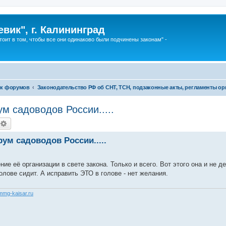
вик", г. Калининград
тоит в том, чтобы все они одинаково были подчинены законам" -
к форумов
Законодательство РФ об СНТ, ТСН, подзаконные акты, регламенты ор
 садоводов России.....
оиск
Расширенный поиск
м садоводов России.....
ие её организации в свете закона. Только и всего. Вот этого она и не де
олове сидит. А исправить ЭТО в голове - нет желания.
/mmg-kaisar.ru