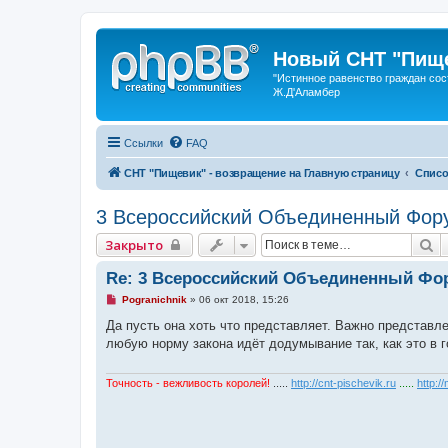
Новый СНТ "Пище
"Истинное равенство граждан сос
Ж.Д'Аламбер
Ссылки
FAQ
СНТ "Пищевик" - возвращение на Главную страницу
Списо
3 Всероссийский Объединенный Форум
П
Закрыто
Re: 3 Всероссийский Объединенный Фору
Н
Pogranichnik
»
06 окт 2018, 15:26
е
п
Да пусть она хоть что представляет. Важно представлен
р
любую норму закона идёт додумывание так, как это в г
о
ч
и
т
Точность - вежливость королей!
.....
http://cnt-pischevik.ru
.....
http:/
а
н
н
о
е