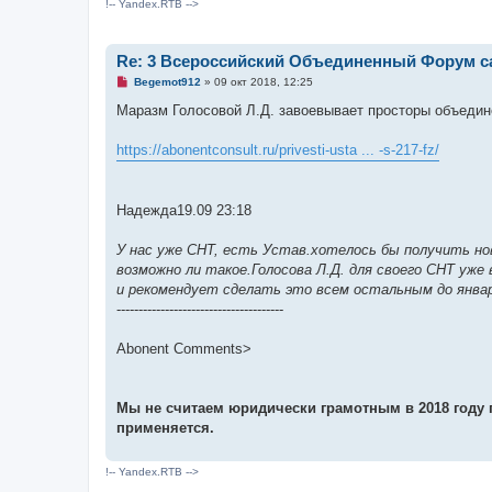
!-- Yandex.RTB -->
Re: 3 Всероссийский Объединенный Форум са
Н
Begemot912
»
09 окт 2018, 12:25
е
п
Маразм Голосовой Л.Д. завоевывает просторы объедине
р
о
ч
https://abonentconsult.ru/privesti-usta ... -s-217-fz/
и
т
а
н
Надежда19.09 23:18
н
о
е
У нас уже СНТ, есть Устав.хотелось бы получить н
с
о
возможно ли такое.Голосова Л.Д. для своего СНТ уже 
о
и рекомендует сделать это всем остальным до январ
б
щ
--------------------------------------
е
н
и
Abonent Comments>
е
Мы не считаем юридически грамотным в 2018 году п
применяется.
!-- Yandex.RTB -->