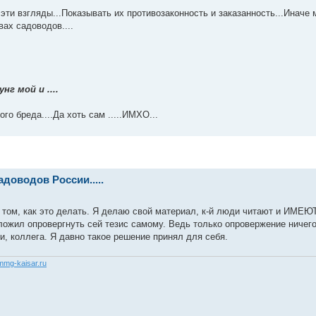
и взгляды...Показывать их противозаконность и заказанность...Иначе 
ах садоводов....
г мой и ....
о бреда....Да хоть сам .....ИМХО...
доводов России.....
 в том, как это делать. Я делаю свой материал, к-й люди читают и ИМЕЮ
ложил опровергнуть сей тезис самому. Ведь только опровержение ничего
ми, коллега. Я давно такое решение принял для себя.
/mmg-kaisar.ru