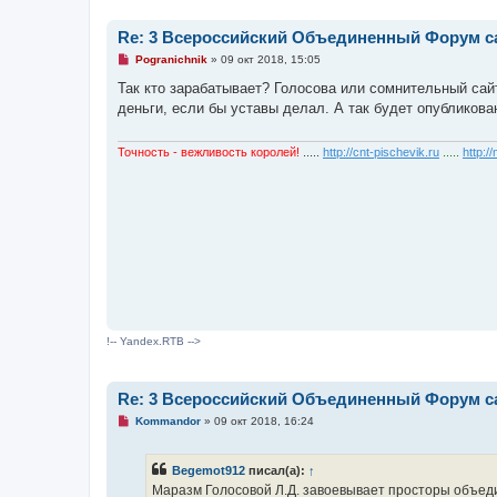
Re: 3 Всероссийский Объединенный Форум са
Н
Pogranichnik
»
09 окт 2018, 15:05
е
п
Так кто зарабатывает? Голосова или сомнительный сай
р
деньги, если бы уставы делал. А так будет опубликов
о
ч
и
т
Точность - вежливость королей!
.....
http://cnt-pischevik.ru
.....
http:/
а
н
н
о
е
с
о
о
б
щ
е
н
и
е
!-- Yandex.RTB -->
Re: 3 Всероссийский Объединенный Форум са
Н
Kommandor
»
09 окт 2018, 16:24
е
п
р
Begemot912
писал(а):
↑
о
ч
Маразм Голосовой Л.Д. завоевывает просторы объедин