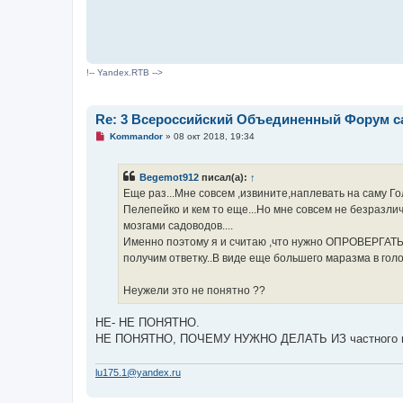
о
б
щ
е
н
и
е
!-- Yandex.RTB -->
Re: 3 Всероссийский Объединенный Форум са
Н
Kommandor
»
08 окт 2018, 19:34
е
п
р
Begemot912
писал(а):
↑
о
ч
Еще раз...Мне совсем ,извините,наплевать на саму Г
и
Пелепейко и кем то еще...Но мне совсем не безразл
т
а
мозгами садоводов....
н
Именно поэтому я и считаю ,что нужно ОПРОВЕРГАТЬ э
н
о
получим ответку..В виде еще большего маразма в голов
е
с
о
Неужели это не понятно ??
о
б
щ
НЕ- НЕ ПОНЯТНО.
е
НЕ ПОНЯТНО, ПОЧЕМУ НУЖНО ДЕЛАТЬ ИЗ частного
н
и
е
lu175.1@yandex.ru