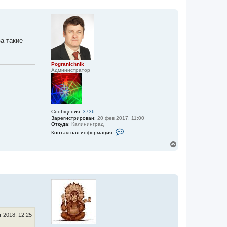
н
у
т
ь
с
я
а такие
к
н
а
ч
Pogranichnik
Администратор
а
л
у
Сообщения:
3736
Зарегистрирован:
20 фев 2017, 11:00
Откуда:
Калининград
К
Контактная информация:
о
н
В
т
е
а
р
к
н
т
у
н
а
т
я
ь
и
с
н
я
ф
к
о
н
т 2018, 12:25
р
м
а
а