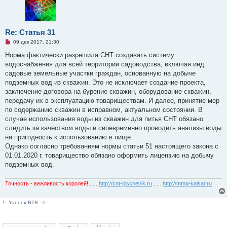
Re: Статья 31
Н
09 дек 2017, 21:30
е
п
Норма фактически разрешила СНТ создавать систему
р
водоснабжения для всей территории садоводства, включая инд.
о
ч
садовые земельные участки граждан, основанную на добыче
и
подземных вод из скважин. Это не исключает создание проекта,
т
а
заключение договора на бурение скважин, оборудование скважин,
н
передачу их в эксплуатацию товариществам. И далее, принятие мер
н
о
по содержанию скважин в исправном, актуальном состоянии. В
е
случае использования воды из скважин для питья СНТ обязано
с
о
следить за качеством воды и своевременно проводить анализы воды
о
на пригодность к использованию в пище.
б
щ
Однако согласно требованиям нормы статьи 51 настоящего закона с
е
01.01.2020 г. товарищество обязано оформить лицензию на добычу
н
и
подземных вод.
е
Точность - вежливость королей!
.....
http://cnt-pischevik.ru
.....
http://mmg-kaisar.ru
!-- Yandex.RTB -->