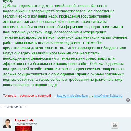
нужд.
Добыча подземных вод для целей хозяйственно-бытового
водоснабжения товариществ осуществляется без проведения
геологического изучения недр, проведения государственной
экспертизы запасов полезных ископаемых, геологической,
экономической и экологической информации о предоставляемых в
пользование участках недр, согласования и утверждения
технических проектов и иной проектной документации на выполнение
работ, связанных с пользованием недрами, а также без
представления доказательств того, что товарищества обладают или
будут обладать квалифицированными специалистами,
необходимыми финансовыми и техническими средствами для
эффективного и безопасного проведения работ. Добыча подземных
вод для целей хозяйственно-бытового водоснабжения товариществ
должна осуществляться с соблюдением правил охраны подземных
водных объектов, а также основных требований по рациональному
использованию и охране недр."
Точность - вежливость королей!
.....
http://cnt-pischevik.ru
.....
http://mmg-kaisar.ru
!-- Yandex.RTB -->
Pogranichnik
Администратор