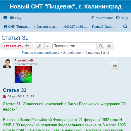
Новый СНТ "Пищевик", г. Калининград
FAQ
Регистрация
Вход
П
СНТ "Пищевик" - возвращение на Главную страницу
Список форумов
ФЗ-217 от 29.07.2017 г. "О ведении гражданами садоводства для собственных нужд и о внесении изменений в отдельные законодательные акты Российской Федерации"
Глава 9 "Заключительные положения"
о
Статья 31
и
Поиск
Расширен
Ответить
с
Первое новое сообщение
• 2 сообщения • Страница
1
из
1
к
Pogranichnik
Администратор
Статья 31
Н
09 дек 2017, 21:29
е
п
Статья 31. О внесении изменений в Закон Российской Федерации "О
р
недрах"
о
ч
и
Внести в Закон Российской Федерации от 21 февраля 1992 года N
т
а
2395-1 "О недрах" (в редакции Федерального закона от 3 марта 1995
н
года N 27-ФЗ) (Ведомости Съезда народных депутатов Российской