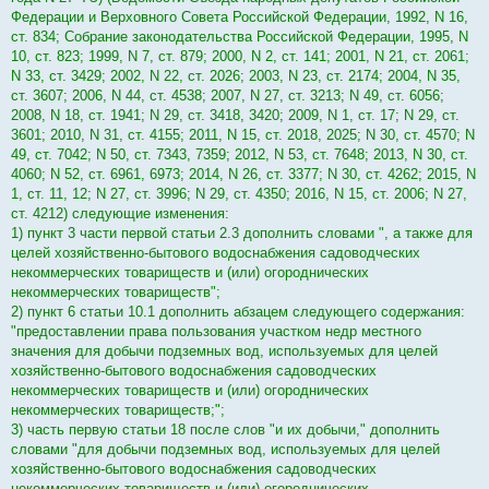
н
о
Федерации и Верховного Совета Российской Федерации, 1992, N 16,
е
ст. 834; Собрание законодательства Российской Федерации, 1995, N
с
о
10, ст. 823; 1999, N 7, ст. 879; 2000, N 2, ст. 141; 2001, N 21, ст. 2061;
о
N 33, ст. 3429; 2002, N 22, ст. 2026; 2003, N 23, ст. 2174; 2004, N 35,
б
щ
ст. 3607; 2006, N 44, ст. 4538; 2007, N 27, ст. 3213; N 49, ст. 6056;
е
2008, N 18, ст. 1941; N 29, ст. 3418, 3420; 2009, N 1, ст. 17; N 29, ст.
н
и
3601; 2010, N 31, ст. 4155; 2011, N 15, ст. 2018, 2025; N 30, ст. 4570; N
е
49, ст. 7042; N 50, ст. 7343, 7359; 2012, N 53, ст. 7648; 2013, N 30, ст.
4060; N 52, ст. 6961, 6973; 2014, N 26, ст. 3377; N 30, ст. 4262; 2015, N
1, ст. 11, 12; N 27, ст. 3996; N 29, ст. 4350; 2016, N 15, ст. 2006; N 27,
ст. 4212) следующие изменения:
1) пункт 3 части первой статьи 2.3 дополнить словами ", а также для
целей хозяйственно-бытового водоснабжения садоводческих
некоммерческих товариществ и (или) огороднических
некоммерческих товариществ";
2) пункт 6 статьи 10.1 дополнить абзацем следующего содержания:
"предоставлении права пользования участком недр местного
значения для добычи подземных вод, используемых для целей
хозяйственно-бытового водоснабжения садоводческих
некоммерческих товариществ и (или) огороднических
некоммерческих товариществ;";
3) часть первую статьи 18 после слов "и их добычи," дополнить
словами "для добычи подземных вод, используемых для целей
хозяйственно-бытового водоснабжения садоводческих
некоммерческих товариществ и (или) огороднических