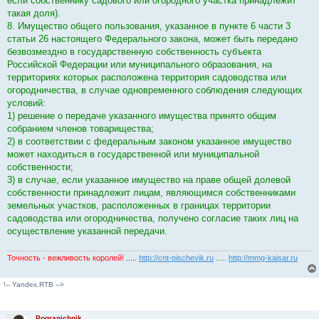
если собственнику садового или огородного участка принадлежит
такая доля).
8. Имущество общего пользования, указанное в пункте 6 части 3
статьи 26 настоящего Федерального закона, может быть передано
безвозмездно в государственную собственность субъекта
Российской Федерации или муниципального образования, на
территориях которых расположена территория садоводства или
огородничества, в случае одновременного соблюдения следующих
условий:
1) решение о передаче указанного имущества принято общим
собранием членов товарищества;
2) в соответствии с федеральным законом указанное имущество
может находиться в государственной или муниципальной
собственности;
3) в случае, если указанное имущество на праве общей долевой
собственности принадлежит лицам, являющимся собственниками
земельных участков, расположенных в границах территории
садоводства или огородничества, получено согласие таких лиц на
осуществление указанной передачи.
Точность - вежливость королей!
.....
http://cnt-pischevik.ru
.....
http://mmg-kaisar.ru
!-- Yandex.RTB -->
Pogranichnik