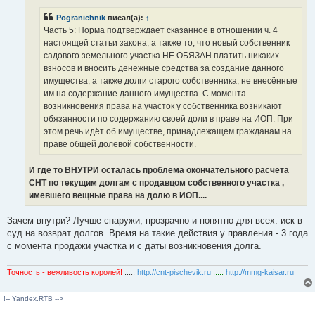
ч
и
Pogranichnik
писал(а):
↑
т
а
Часть 5: Норма подтверждает сказанное в отношении ч. 4
н
настоящей статьи закона, а также то, что новый собственник
н
о
садового земельного участка НЕ ОБЯЗАН платить никаких
е
взносов и вносить денежные средства за создание данного
с
о
имущества, а также долги старого собственника, не внесённые
о
им на содержание данного имущества. С момента
б
щ
возникновения права на участок у собственника возникают
е
обязанности по содержанию своей доли в праве на ИОП. При
н
и
этом речь идёт об имуществе, принадлежащем гражданам на
е
праве общей долевой собственности.
И где то ВНУТРИ осталась проблема окончательного расчета
СНТ по текущим долгам с продавцом собственного участка ,
имевшего вещные права на долю в ИОП....
Зачем внутри? Лучше снаружи, прозрачно и понятно для всех: иск в
суд на возврат долгов. Время на такие действия у правления - 3 года
с момента продажи участка и с даты возникновения долга.
Точность - вежливость королей!
.....
http://cnt-pischevik.ru
.....
http://mmg-kaisar.ru
!-- Yandex.RTB -->