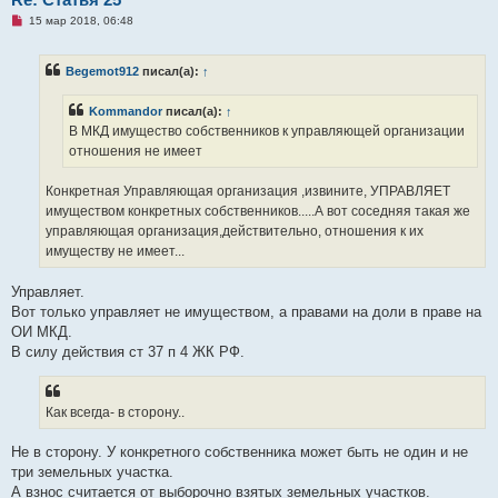
Н
15 мар 2018, 06:48
е
п
р
Begemot912
писал(а):
↑
о
ч
и
Kommandor
писал(а):
↑
т
а
В МКД имущество собственников к управляющей организации
н
отношения не имеет
н
о
е
Конкретная Управляющая организация ,извините, УПРАВЛЯЕТ
с
о
имуществом конкретных собственников.....А вот соседняя такая же
о
управляющая организация,действительно, отношения к их
б
щ
имуществу не имеет...
е
н
и
Управляет.
е
Вот только управляет не имуществом, а правами на доли в праве на
ОИ МКД.
В силу действия ст 37 п 4 ЖК РФ.
Как всегда- в сторону..
Не в сторону. У конкретного собственника может быть не один и не
три земельных участка.
А взнос считается от выборочно взятых земельных участков.