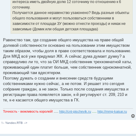
интереса иметь двойную долю 12 соточнику по отношению к 6
соточнику.
Получается данное неравенство узаконено? Ведь разные обьекты
общего пользования и могут пользоваться собственники в
зависимости от площади ЗУ (можно отнести проезды) и никак не
зависимые (Домик или общая детская площадка)
Равенство там, где создание общего имущества на праве общей
долевой собственности основано на пользовании этим имуществом
таким образом, чтобы доля в праве соответствовала и пользованию.
Для МКД всё уже придумал ЖК. А сейчас дума думает думку? а
справедливо ли то, что за ОИ МКД собственник трехкомнатной хаты,
проживающий один платит больше, чем собственник однокомнатной,
проживающий там вдесятером.
Поэтому думать о создании и внесении средств будущими
собственниками нужно сейчас, а не потом. И решает это сегодня
собрание граждан, а не закон. Только после создания имущества и
регистрации права появляется закон, к-й регулируют ст. 209, 210 и
те, к-е касаются общего имущества в ГК.
Точность - вежливость королей!
.....
http://cnt-pischevik.ru
.....
http://mmg-kaisar.ru
!-- Yandex.RTB -->