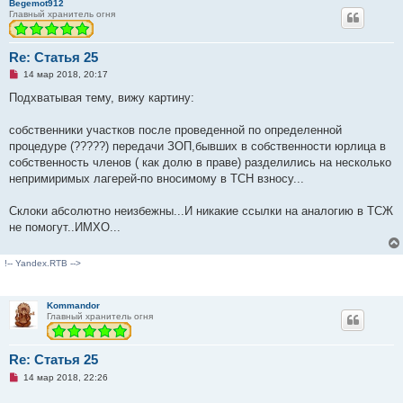
Begemot912
Главный хранитель огня
Re: Статья 25
Н
14 мар 2018, 20:17
е
п
Подхватывая тему, вижу картину:
р
о
ч
собственники участков после проведенной по определенной
и
процедуре (?????) передачи ЗОП,бывших в собственности юрлица в
т
а
собственность членов ( как долю в праве) разделились на несколько
н
непримиримых лагерей-по вносимому в ТСН взносу...
н
о
е
Склоки абсолютно неизбежны...И никакие ссылки на аналогию в ТСЖ
с
о
не помогут..ИМХО...
о
б
щ
!-- Yandex.RTB -->
е
н
и
е
Kommandor
Главный хранитель огня
Re: Статья 25
Н
14 мар 2018, 22:26
е
п