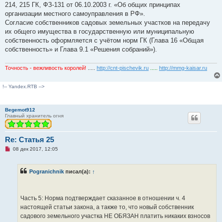
214, 215 ГК, ФЗ-131 от 06.10.2003 г. «Об общих принципах
организации местного самоуправления в РФ».
Согласие собственников садовых земельных участков на передачу
их общего имущества в государственную или муниципальную
собственность оформляется с учётом норм ГК (Глава 16 «Общая
собственность» и Глава 9.1 «Решения собраний»).
Точность - вежливость королей!
.....
http://cnt-pischevik.ru
.....
http://mmg-kaisar.ru
!-- Yandex.RTB -->
Begemot912
Главный хранитель огня
Re: Статья 25
Н
08 дек 2017, 12:05
е
п
р
Pogranichnik
писал(а):
↑
о
ч
и
т
а
Часть 5: Норма подтверждает сказанное в отношении ч. 4
н
настоящей статьи закона, а также то, что новый собственник
н
о
садового земельного участка НЕ ОБЯЗАН платить никаких взносов
е