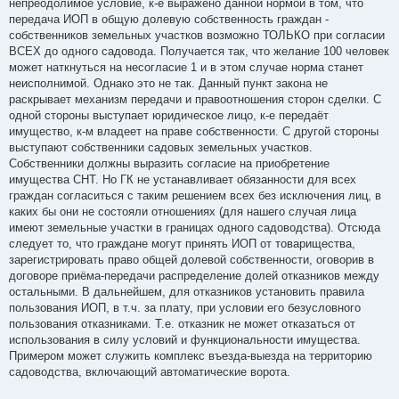
непреодолимое условие, к-е выражено данной нормой в том, что
передача ИОП в общую долевую собственность граждан -
собственников земельных участков возможно ТОЛЬКО при согласии
ВСЕХ до одного садовода. Получается так, что желание 100 человек
может наткнуться на несогласие 1 и в этом случае норма станет
неисполнимой. Однако это не так. Данный пункт закона не
раскрывает механизм передачи и правоотношения сторон сделки. С
одной стороны выступает юридическое лицо, к-е передаёт
имущество, к-м владеет на праве собственности. С другой стороны
выступают собственники садовых земельных участков.
Собственники должны выразить согласие на приобретение
имущества СНТ. Но ГК не устанавливает обязанности для всех
граждан согласиться с таким решением всех без исключения лиц, в
каких бы они не состояли отношениях (для нашего случая лица
имеют земельные участки в границах одного садоводства). Отсюда
следует то, что граждане могут принять ИОП от товарищества,
зарегистрировать право общей долевой собственности, оговорив в
договоре приёма-передачи распределение долей отказников между
остальными. В дальнейшем, для отказников установить правила
пользования ИОП, в т.ч. за плату, при условии его безусловного
пользования отказниками. Т.е. отказник не может отказаться от
использования в силу условий и функциональности имущества.
Примером может служить комплекс въезда-выезда на территорию
садоводства, включающий автоматические ворота.