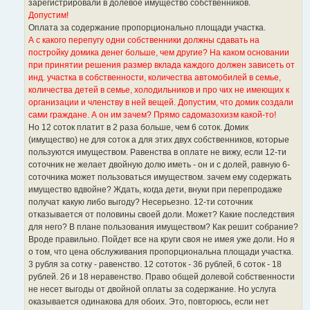
зарегистрировали в долевое имущество собственников.
н
о
Допустим!
е
Оплата за содержание пропорционально площади участка.
с
о
А с какого перепугу одни собственники должны сдавать на
о
постройку домика денег больше, чем другие? На каком основании
б
щ
при принятии решения размер вклада каждого должен зависеть от
е
инд. участка в собственности, количества автомобилей в семье,
н
и
количества детей в семье, холодильников и про чих не имеющих к
е
организации и членству в ней вещей. Допустим, что домик создали
сами граждане. А он им зачем? Прямо садомазохизм какой-то!
Но 12 соток платит в 2 раза больше, чем 6 соток. Домик
(имущество) не для соток а для этих двух собственников, которые
пользуются имуществом. Равенства в оплате не вижу, если 12-ти
соточник не желает двойную долю иметь - он и с долей, равную 6-
соточника может пользоваться имуществом. зачем ему содержать
имущество вдвойне? Ждать, когда дети, внуки при перепродаже
получат какую либо выгоду? Несерьезно. 12-ти соточник
отказывается от половины своей доли. Может? Какие последствия
для него? В плане пользования имуществом? Как решит собрание?
Вроде правильно. Пойдет все на круги своя не имея уже доли. Но я
о том, что цена обслуживания пропорциональна площади участка.
3 рубля за сотку - равенство. 12 сототок - 36 рублей, 6 соток - 18
рублей. 26 и 18 неравенство. Право общей долевой собственности
не несет выгоды от двойной оплаты за содержание. Но услуга
оказывается одинакова для обоих. Это, повторюсь, если нет