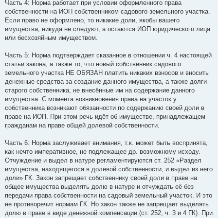
Часть 4: Норма работает при условии оформленного права
собственности на ИОП собственником садового земельного участка.
Если право не оформлено, то никакие доли, якобы вашего
имущества, никуда не следуют, а остаются ИОП юридического лица
или бесхозяйным имуществом.
Часть 5: Норма подтверждает сказанное в отношении ч. 4 настоящей
статьи закона, а также то, что новый собственник садового
земельного участка НЕ ОБЯЗАН платить никаких взносов и вносить
денежные средства за создание данного имущества, а также долги
старого собственника, не внесённые им на содержание данного
имущества. С момента возникновения права на участок у
собственника возникают обязанности по содержанию своей доли в
праве на ИОП. При этом речь идёт об имуществе, принадлежащем
гражданам на праве общей долевой собственности.
Часть 6: Норма заслуживает внимания, т.к. может быть воспринята,
как нечто императивное, не подлежащее др. возможному исходу.
Отчуждение и выдел в натуре регламентируются ст. 252 «Раздел
имущества, находящегося в долевой собственности, и выдел из него
доли» ГК. Закон запрещает собственнику своей доли в праве на
общее имущества выделять долю в натуре и отчуждать её без
передачи права собственности на садовый земельный участок. И это
не противоречит нормам ГК. Но закон также не запрещает выделять
долю в праве в виде денежной компенсации (ст. 252, ч. 3 и 4 ГК). При