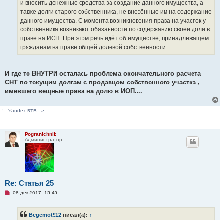
и вносить денежные средства за создание данного имущества, а
с
о
также долги старого собственника, не внесённые им на содержание
о
данного имущества. С момента возникновения права на участок у
б
щ
собственника возникают обязанности по содержанию своей доли в
е
праве на ИОП. При этом речь идёт об имуществе, принадлежащем
н
и
гражданам на праве общей долевой собственности.
е
И где то ВНУТРИ осталась проблема окончательного расчета
СНТ по текущим долгам с продавцом собственного участка ,
имевшего вещные права на долю в ИОП....
!-- Yandex.RTB -->
Pogranichnik
Администратор
Re: Статья 25
Н
08 дек 2017, 15:46
е
п
р
Begemot912
писал(а):
↑
о