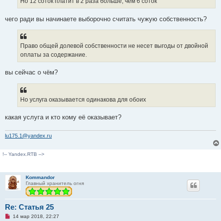
Но 12 соток платит в 2 раза больше, чем 6 соток
чего ради вы начинаете выборочно считать чужую собственность?
Право общей долевой собственности не несет выгоды от двойной
оплаты за содержание.
вы сейчас о чём?
Но услуга оказывается одинакова для обоих
какая услуга и кто кому её оказывает?
lu175.1@yandex.ru
!-- Yandex.RTB -->
Kommandor
Главный хранитель огня
Re: Статья 25
Н
14 мар 2018, 22:27