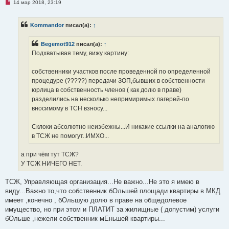
Н
14 мар 2018, 23:19
е
п
р
Kommandor
писал(а):
↑
о
ч
и
Begemot912
писал(а):
↑
т
а
Подхватывая тему, вижу картину:
н
н
о
собственники участков после проведенной по определенной
е
процедуре (?????) передачи ЗОП,бывших в собственности
с
о
юрлица в собственность членов ( как долю в праве)
о
разделились на несколько непримиримых лагерей-по
б
щ
вносимому в ТСН взносу...
е
н
и
Склоки абсолютно неизбежны...И никакие ссылки на аналогию
е
в ТСЖ не помогут..ИМХО...
а при чём тут ТСЖ?
У ТСЖ НИЧЕГО НЕТ.
ТСЖ, Управляющая организация...Не важно...Не это я имею в
виду...Важно то,что собственник бОльшей площади квартиры в МКД
имеет ,конечно , бОльшую долю в праве на общедолевое
имущество, но при этом и ПЛАТИТ за жилищные ( допустим) услуги
бОльше ,нежели собственник мЕньшей квартиры...