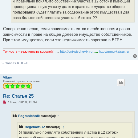
ч
Я правильно понял,что собственник участка в 12 соток и имеющий
и
пропорциональную участку долю в праве на имущество общего
т
а
пользования будет платить за содержание этого имущества в два
н
раза больше собственника участка в 6 соток..??
н
о
е
Совершенно верно, если зависимость соток в собственности равна
с
о
зависимости в праве на общее долевое имущество собстсвенников.
о
При этом имущество, если это недвижимость зарегана в ЕГРН.
б
щ
е
Точность - вежливость королей!
.....
http://cnt-pischevik.ru
.....
http://mmg-kaisar.ru
н
и
е
!-- Yandex.RTB -->
Viktor
Главный хранитель огня
Re: Статья 25
Н
14 мар 2018, 13:34
е
п
р
Pogranichnik
писал(а):
↑
о
ч
и
Begemot912
писал(а):
↑
т
а
Я правильно понял,что собственник участка в 12 соток и
н