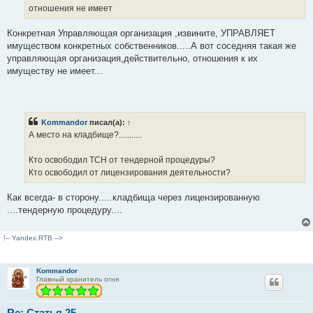
и
отношения не имеет
т
а
н
Конкретная Управляющая организация ,извините, УПРАВЛЯЕТ
н
о
имуществом конкретных собственников.....А вот соседняя такая же
е
управляющая организация,действительно, отношения к их
с
о
имуществу не имеет...
о
б
щ
е
н
и
Kommandor
писал(а):
↑
е
А место на кладбище?...........
Кто освободил ТСН от тендерной процедуры?
Кто освободил от лицензирования деятельности?
Как всегда- в сторону.....кладбища через лицензированную
....тендерную процедуру....
!-- Yandex.RTB -->
Kommandor
Главный хранитель огня
Re: Статья 25