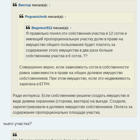
р
Виктор
писал(а):
↑
о
ч
и
Pogranichnik
писал(а):
↑
т
а
н
Begemot912
писал(а):
↑
н
о
Я правильно понял,что собственник участка в 12 соток и
е
имеющий пропорциональную участку долю в праве на
с
о
имущество общего пользования будет платить за
о
содержание этого имущества в два раза больше
б
щ
собственника участка в 6 соток..??
е
н
и
Совершенно верно, если зависимость соток в собственности
е
равна зависимости в праве на общее долевое имущество
собстсвенников. При этом имущество, если это недвижимость
зарегана в ЕГРН.
Ради интереса. Если собственники решили создать имущество в
виде домика охранника (сторожа, вахтера) на вьезде. Создали,
зарегистрировали в долевое имущество собственников. Оплата за
содержание пропорционально площади участка.
чьего участка?