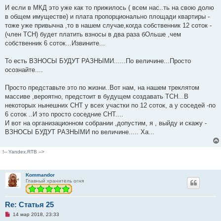
И если в МКД это уже как то прижилось ( всем нас..ть на свою долю
в общем имуществе) и плата пропорционально площади квартиры -
тоже уже привычна ,то в нашем случае,когда собственник 12 соток -
(член ТСН) будет платить взносы в два раза бОльше ,чем
собственник 6 соток...Извините...
То есть ВЗНОСЫ БУДУТ РАЗНЫМИ......По величине...Просто
осознайте....
Просто представьте это по жизни..Вот нам, на нашем треклятом
массиве ,вероятно, предстоит в будущем создавать ТСН...В
некоторых нынешних СНТ у всех участки по 12 соток, а у соседей -по
6 соток ..И это просто соседние СНТ....
И вот на организационном собрании ,допустим, я , выйду и скажу -
ВЗНОСЫ БУДУТ РАЗНЫМИ по величине..... Ха...
!-- Yandex.RTB -->
Kommandor
Главный хранитель огня
Re: Статья 25
Н
14 мар 2018, 23:33
е