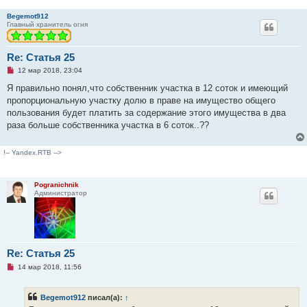
Begemot912
Главный хранитель огня
Re: Статья 25
Н
12 мар 2018, 23:04
е
п
Я правильно понял,что собственник участка в 12 соток и имеющий
р
пропорциональную участку долю в праве на имущество общего
о
ч
пользования будет платить за содержание этого имущества в два
и
раза больше собственника участка в 6 соток..??
т
а
н
н
!-- Yandex.RTB -->
о
е
с
о
Pogranichnik
о
Администратор
б
щ
е
н
и
е
Re: Статья 25
Н
14 мар 2018, 11:56
е
п
р
Begemot912
писал(а):
↑
о