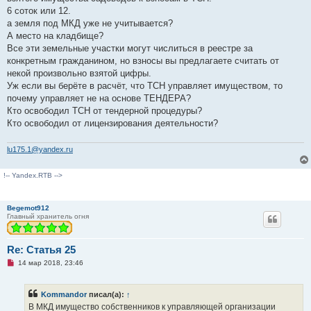
6 соток или 12.
а земля под МКД уже не учитывается?
А место на кладбище?
Все эти земельные участки могут числиться в реестре за
конкретным гражданином, но взносы вы предлагаете считать от
некой произвольно взятой цифры.
Уж если вы берёте в расчёт, что ТСН управляет имуществом, то
почему управляет не на основе ТЕНДЕРА?
Кто освободил ТСН от тендерной процедуры?
Кто освободил от лицензирования деятельности?
lu175.1@yandex.ru
!-- Yandex.RTB -->
Begemot912
Главный хранитель огня
Re: Статья 25
Н
14 мар 2018, 23:46
е
п
р
Kommandor
писал(а):
↑
о
ч
В МКД имущество собственников к управляющей организации