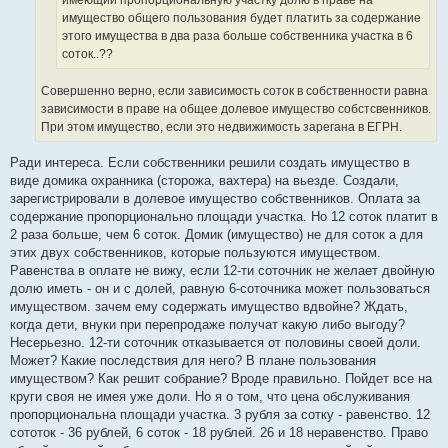
имеющий пропорциональную участку долю в праве на
н
о
имущество общего пользования будет платить за содержание
е
этого имущества в два раза больше собственника участка в 6
с
о
соток..??
о
б
щ
Совершенно верно, если зависимость соток в собственности равна
е
зависимости в праве на общее долевое имущество собстсвенников.
н
и
При этом имущество, если это недвижимость зарегана в ЕГРН.
е
Ради интереса. Если собственники решили создать имущество в
виде домика охранника (сторожа, вахтера) на вьезде. Создали,
зарегистрировали в долевое имущество собственников. Оплата за
содержание пропорционально площади участка. Но 12 соток платит в
2 раза больше, чем 6 соток. Домик (имущество) не для соток а для
этих двух собственников, которые пользуются имуществом.
Равенства в оплате не вижу, если 12-ти соточник не желает двойную
долю иметь - он и с долей, равную 6-соточника может пользоваться
имуществом. зачем ему содержать имущество вдвойне? Ждать,
когда дети, внуки при перепродаже получат какую либо выгоду?
Несерьезно. 12-ти соточник отказывается от половины своей доли.
Может? Какие последствия для него? В плане пользования
имуществом? Как решит собрание? Вроде правильно. Пойдет все на
круги своя не имея уже доли. Но я о том, что цена обслуживания
пропорциональна площади участка. 3 рубля за сотку - равенство. 12
сототок - 36 рублей, 6 соток - 18 рублей. 26 и 18 неравенство. Право