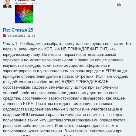
Администратор
Re: Статья 25
Н
08 дек 2017, 11:23
е
п
Часть 1: Необходимо разобрать норму данного пункта по частям. Во-
р
первых, речь идёт об ИОП, к-е НЕ ПРИНАДЛЕЖИТ СНТ, как
о
ч
юридическому лицу. Во-вторых, норма носит декларативный
и
характер и не может перекроить доли в праве на общее долевое
т
а
имущество граждан, если такое имущество оформлено и
н
зарегистрировано в установленном законом порядке в ЕГРН на др.
н
о
принципе определения долей в праве. В-третьих, ИОП, к-е создано
е
(создаётся или приобретается) БУДЕТ ПРИНАДЛЕЖАТЬ
с
о
собственникам садовых земельных участков при выполнении
о
условий: собственники создавали данное имущество на свои
б
щ
средства, собственники зарегистрировали имущество, как общее
е
долевое в ЕГРН. При этом граждане, имеющие в границах
н
и
садоводства садовые земельные участки и не участвовавшие в
е
создании ИОП никакого права на имущество не имеют. Порядок
пользования таким имуществом этими гражданами определяется
решением собственниками. И не факт, а скорее данность, что
пользование будет бесплатным. В-четвёртых, собственники при