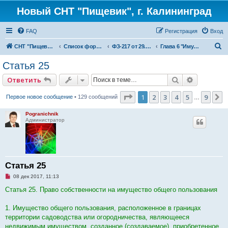
Новый СНТ "Пищевик", г. Калининград
FAQ
Регистрация
Вход
П
СНТ "Пищевик" - возвращение на Главную страницу
Список форумов
ФЗ-217 от 29.07.2017 г. "О ведении гражданами садоводства для собственных нужд и о внесении изменений в отдельные законодательные акты Российской Федерации"
Глава 6 "Имущество общего пользования"
о
Статья 25
и
Поиск
Расширен
Ответить
с
к
Страница
1
из
9
1
2
3
4
5
9
С
Первое новое сообщение
• 129 сообщений
…
Pogranichnik
Администратор
Статья 25
Н
08 дек 2017, 11:13
е
п
Статья 25. Право собственности на имущество общего пользования
р
о
ч
1. Имущество общего пользования, расположенное в границах
и
территории садоводства или огородничества, являющееся
т
а
недвижимым имуществом, созданное (создаваемое), приобретенное