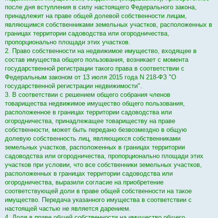
н
после дня вступления в силу настоящего Федерального закона,
н
о
принадлежит на праве общей долевой собственности лицам,
е
являющимся собственниками земельных участков, расположенных в
с
о
границах территории садоводства или огородничества,
о
пропорционально площади этих участков.
б
щ
2. Право собственности на недвижимое имущество, входящее в
е
состав имущества общего пользования, возникает с момента
н
и
государственной регистрации такого права в соответствии с
е
Федеральным законом от 13 июля 2015 года N 218-ФЗ "О
государственной регистрации недвижимости".
3. В соответствии с решением общего собрания членов
товарищества недвижимое имущество общего пользования,
расположенное в границах территории садоводства или
огородничества, принадлежащее товариществу на праве
собственности, может быть передано безвозмездно в общую
долевую собственность лиц, являющихся собственниками
земельных участков, расположенных в границах территории
садоводства или огородничества, пропорционально площади этих
участков при условии, что все собственники земельных участков,
расположенных в границах территории садоводства или
огородничества, выразили согласие на приобретение
соответствующей доли в праве общей собственности на такое
имущество. Передача указанного имущества в соответствии с
настоящей частью не является дарением.
4. Доля в праве общей собственности на имущество общего