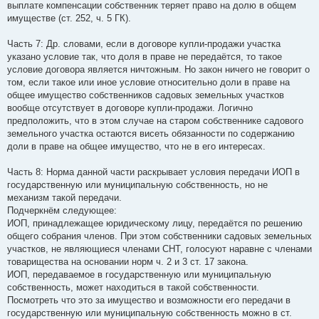
выплате компенсации собственник теряет право на долю в общем
имуществе (ст. 252, ч. 5 ГК).
Часть 7: Др. словами, если в договоре купли-продажи участка
указано условие так, что доля в праве не передаётся, то такое
условие договора является ничтожным. Но закон ничего не говорит о
том, если такое или иное условие относительно доли в праве на
общее имущество собственников садовых земельных участков
вообще отсутствует в договоре купли-продажи. Логично
предположить, что в этом случае на старом собственнике садового
земельного участка остаются висеть обязанности по содержанию
доли в праве на общее имущество, что не в его интересах.
Часть 8: Норма данной части раскрывает условия передачи ИОП в
государственную или муниципальную собственность, но не
механизм такой передачи.
Подчеркнём следующее:
ИОП, принадлежащее юридическому лицу, передаётся по решению
общего собрания членов. При этом собственники садовых земельных
участков, не являющиеся членами СНТ, голосуют наравне с членами
товарищества на основании норм ч. 2 и 3 ст. 17 закона.
ИОП, передаваемое в государственную или муниципальную
собственность, может находиться в такой собственности.
Посмотреть что это за имущество и возможности его передачи в
государственную или муниципальную собственность можно в ст.