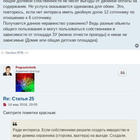
общей долевой собственности не несет выгоды от двойной оплаты за
содержание. Но услуга оказывается одинакова для обоих. Это,
повторюсь, если нет интереса иметь двойную долю 12 соточнику по
отношению к 6 соточнику.
Получается данное неравенство узаконено? Ведь разные обьекты
общего пользования и могут пользоваться собственники в
зависимости от площади ЗУ (можно отнести проезды) и никак не
зависимые (Домик или общая детская площадка)
!-- Yandex.RTB -->
Pogranichnik
Администратор
Re: Статья 25
Н
14 мар 2018, 20:05
е
п
Смотрите пометки красным:
р
о
ч
и
Ради интереса. Если собственники решили создать имущество в
т
а
виде домика охранника (сторожа, вахтера) на вьезде. Создали,
н