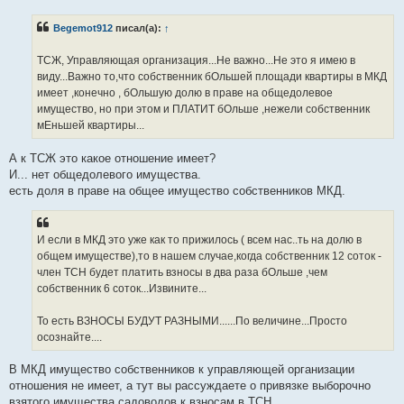
п
р
Begemot912
писал(а):
↑
о
ч
и
ТСЖ, Управляющая организация...Не важно...Не это я имею в
т
а
виду...Важно то,что собственник бОльшей площади квартиры в МКД
н
имеет ,конечно , бОльшую долю в праве на общедолевое
н
о
имущество, но при этом и ПЛАТИТ бОльше ,нежели собственник
е
мЕньшей квартиры...
с
о
о
А к ТСЖ это какое отношение имеет?
б
щ
И... нет общедолевого имущества.
е
есть доля в праве на общее имущество собственников МКД.
н
и
е
И если в МКД это уже как то прижилось ( всем нас..ть на долю в
общем имуществе),то в нашем случае,когда собственник 12 соток -
член ТСН будет платить взносы в два раза бОльше ,чем
собственник 6 соток...Извините...
То есть ВЗНОСЫ БУДУТ РАЗНЫМИ......По величине...Просто
осознайте....
В МКД имущество собственников к управляющей организации
отношения не имеет, а тут вы рассуждаете о привязке выборочно
взятого имущества садоводов к взносам в ТСН.