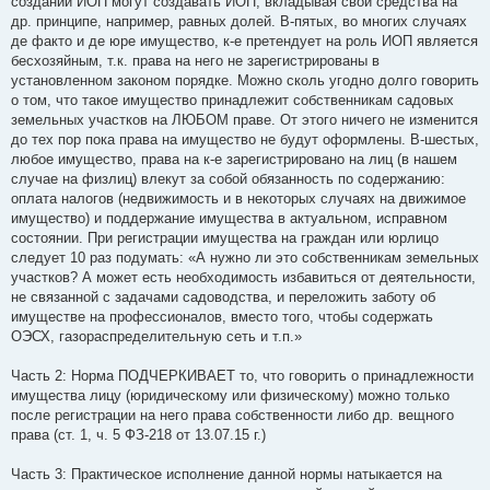
создании ИОП могут создавать ИОП, вкладывая свои средства на
др. принципе, например, равных долей. В-пятых, во многих случаях
де факто и де юре имущество, к-е претендует на роль ИОП является
бесхозяйным, т.к. права на него не зарегистрированы в
установленном законом порядке. Можно сколь угодно долго говорить
о том, что такое имущество принадлежит собственникам садовых
земельных участков на ЛЮБОМ праве. От этого ничего не изменится
до тех пор пока права на имущество не будут оформлены. В-шестых,
любое имущество, права на к-е зарегистрировано на лиц (в нашем
случае на физлиц) влекут за собой обязанность по содержанию:
оплата налогов (недвижимость и в некоторых случаях на движимое
имущество) и поддержание имущества в актуальном, исправном
состоянии. При регистрации имущества на граждан или юрлицо
следует 10 раз подумать: «А нужно ли это собственникам земельных
участков? А может есть необходимость избавиться от деятельности,
не связанной с задачами садоводства, и переложить заботу об
имуществе на профессионалов, вместо того, чтобы содержать
ОЭСХ, газораспределительную сеть и т.п.»
Часть 2: Норма ПОДЧЕРКИВАЕТ то, что говорить о принадлежности
имущества лицу (юридическому или физическому) можно только
после регистрации на него права собственности либо др. вещного
права (ст. 1, ч. 5 ФЗ-218 от 13.07.15 г.)
Часть 3: Практическое исполнение данной нормы натыкается на