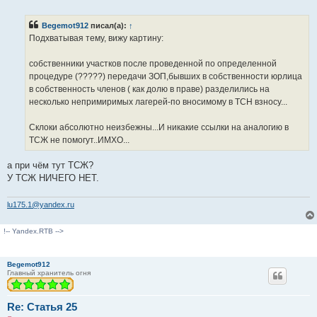
е
п
р
Begemot912
писал(а):
↑
о
ч
Подхватывая тему, вижу картину:
и
т
а
собственники участков после проведенной по определенной
н
процедуре (?????) передачи ЗОП,бывших в собственности юрлица
н
о
в собственность членов ( как долю в праве) разделились на
е
несколько непримиримых лагерей-по вносимому в ТСН взносу...
с
о
о
Склоки абсолютно неизбежны...И никакие ссылки на аналогию в
б
щ
ТСЖ не помогут..ИМХО...
е
н
и
а при чём тут ТСЖ?
е
У ТСЖ НИЧЕГО НЕТ.
lu175.1@yandex.ru
!-- Yandex.RTB -->
Begemot912
Главный хранитель огня
Re: Статья 25