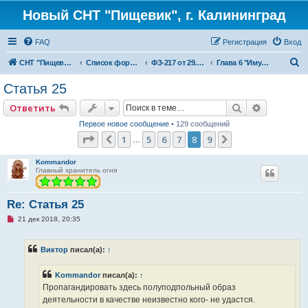
Новый СНТ "Пищевик", г. Калининград
FAQ
Регистрация
Вход
П
СНТ "Пищевик" - возвращение на Главную страницу
Список форумов
ФЗ-217 от 29.07.2017 г. "О ведении гражданами садоводства для собственных нужд и о внесении изменений в отдельные законодательные акты Российской Федерации"
Глава 6 "Имущество общего пользования"
о
Статья 25
и
Поиск
Расширен
Ответить
с
Первое новое сообщение
• 129 сообщений
к
Страница
8
из
9
1
5
6
7
8
9
Пред.
След.
…
Kommandor
Главный хранитель огня
Re: Статья 25
Н
21 дек 2018, 20:35
е
п
р
Виктор
писал(а):
↑
о
ч
и
Kommandor
писал(а):
↑
т
а
Пропагандировать здесь полуподпольный образ
н
деятельности в качестве неизвестно кого- не удастся.
н