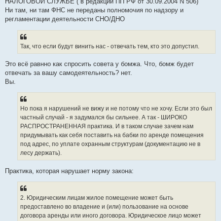
НАЛОГОВОЙ СЛУЖБЕ ( в редакции ПП РФ от 30.09.2004 N 506)
Ни там, ни там ФНС не переданы полномочия по надзору и
регламентации деятельности СНО/ДНО
Так, что если будут винить нас - отвечать тем, кто это допустил.
Это всё равнно как спросить совета у бомжа. Что, бомж будет
отвечать за вашу самодеятельность? нет.
Вы.
Но пока я нарушений не вижу и не потому что не хочу. Если это был
частный случай - я задумался бы сильнее. А так - ШИРОКО
РАСПРОСТРАНЕННАЯ практика. И в таком случае зачем нам
придумывать как себя поставить на бабки по аренде помещения
под адрес, по уплате охранным структурам (документацию не в
лесу держать).
Практика, которая нарушает норму закона:
2. Юридическим лицам жилое помещение может быть
предоставлено во владение и (или) пользование на основе
договора аренды или иного договора. Юридическое лицо может