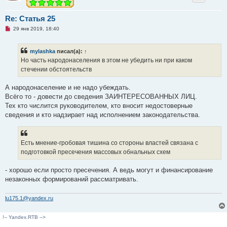
Re: Статья 25
Н
29 янв 2019, 18:40
е
п
р
mylashka
писал(а):
↑
о
ч
Но часть народонаселения в этом не убедить ни при каком
и
стечении обстоятельств
т
а
н
А народонаселение и не надо убеждать.
н
о
Всёго то - довести до сведения ЗАИНТЕРЕСОВАННЫХ ЛИЦ.
е
Тех кто числится руководителем, кто вносит недостоверные
с
о
сведения и кто надзирает над исполнением законодательства.
о
б
щ
е
Есть мнение-гробовая тишина со стороны властей связана с
н
и
подготовкой пресечения массовых обнальных схем
е
- хорошо если просто пресечения. А ведь могут и финансирование
незаконных формирований рассматривать.
lu175.1@yandex.ru
!-- Yandex.RTB -->