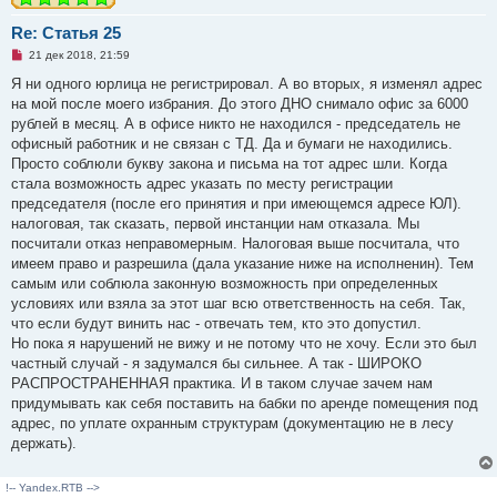
Re: Статья 25
Н
21 дек 2018, 21:59
е
п
Я ни одного юрлица не регистрировал. А во вторых, я изменял адрес
р
на мой после моего избрания. До этого ДНО снимало офис за 6000
о
ч
рублей в месяц. А в офисе никто не находился - председатель не
и
офисный работник и не связан с ТД. Да и бумаги не находились.
т
а
Просто соблюли букву закона и письма на тот адрес шли. Когда
н
стала возможность адрес указать по месту регистрации
н
о
председателя (после его принятия и при имеющемся адресе ЮЛ).
е
налоговая, так сказать, первой инстанции нам отказала. Мы
с
о
посчитали отказ неправомерным. Налоговая выше посчитала, что
о
имеем право и разрешила (дала указание ниже на исполненин). Тем
б
щ
самым или соблюла законную возможность при определенных
е
условиях или взяла за этот шаг всю ответственность на себя. Так,
н
и
что если будут винить нас - отвечать тем, кто это допустил.
е
Но пока я нарушений не вижу и не потому что не хочу. Если это был
частный случай - я задумался бы сильнее. А так - ШИРОКО
РАСПРОСТРАНЕННАЯ практика. И в таком случае зачем нам
придумывать как себя поставить на бабки по аренде помещения под
адрес, по уплате охранным структурам (документацию не в лесу
держать).
!-- Yandex.RTB -->