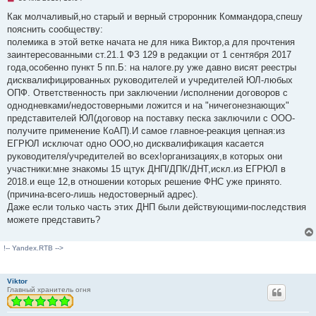
е
п
Как молчаливый,но старый и верный строронник Коммандора,спешу
р
пояснить сообществу:
о
ч
полемика в этой ветке начата не для ника Виктор,а для прочтения
и
заинтересованными ст.21.1 ФЗ 129 в редакции от 1 сентября 2017
т
а
года,особенно пункт 5 пп.Б: на налоге.ру уже давно висят реестры
н
дисквалифицированных руководителей и учредителей ЮЛ-любых
н
о
ОПФ. Ответственность при заключении /исполнении договоров с
е
однодневками/недостоверными ложится и на "ничегонезнающих"
с
о
представителей ЮЛ(договор на поставку песка заключили с ООО-
о
получите применение КоАП).И самое главное-реакция цепная:из
б
щ
ЕГРЮЛ исключат одно ООО,но дисквалификация касается
е
руководителя/учредителей во всех!организациях,в которых они
н
и
участники:мне знакомы 15 щтук ДНП/ДПК/ДНТ,искл.из ЕГРЮЛ в
е
2018.и еще 12,в отношении которых решение ФНС уже принято.
(причина-всего-лишь недостоверный адрес).
Даже если только часть этих ДНП были действующими-последствия
можете представить?
!-- Yandex.RTB -->
Viktor
Главный хранитель огня