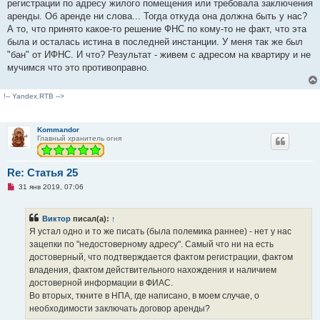
регистрации по адресу жилого помещения или требовала заключения
аренды. Об аренде ни слова... Тогда откуда она должна быть у нас?
А то, что принято какое-то решение ФНС по кому-то не факт, что эта
была и осталась истина в последней инстанции. У меня так же был
"бан" от ИФНС. И что? Результат - живем с адресом на квартиру и не
мучимся что это противоправно.
!-- Yandex.RTB -->
Kommandor
Главный хранитель огня
Re: Статья 25
Н
31 янв 2019, 07:06
е
п
р
Виктор
писал(а):
↑
о
ч
Я устал одно и то же писать (была полемика раннее) - нет у нас
и
зацепки по "недостоверному адресу". Самый что ни на есть
т
а
достоверный, что подтверждается фактом регистрации, фактом
н
владения, фактом действительного нахождения и наличием
н
о
достоверной информации в ФИАС.
е
Во вторых, ткните в НПА, где написано, в моем случае, о
с
о
необходимости заключать договор аренды?
о