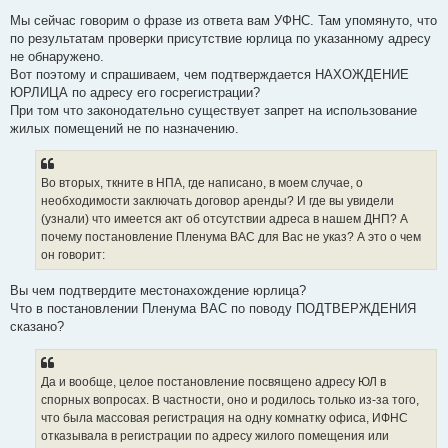
б
щ
Мы сейчас говорим о фразе из ответа вам УФНС. Там упомянуто, что
е
по результатам проверки присутствие юрлица по указанному адресу
н
и
не обнаружено.
е
Вот поэтому и спрашиваем, чем подтверждается НАХОЖДЕНИЕ
ЮРЛИЦА по адресу его госрегистрации?
При том что законодательно существует запрет на использование
жилых помещений не по назначению.
Во вторых, ткните в НПА, где написано, в моем случае, о
необходимости заключать договор аренды? И где вы увидели
(узнали) что имеется акт об отсутствии адреса в нашем ДНП? А
почему постановление Пленума ВАС для Вас не указ? А это о чем
он говорит:
Вы чем подтвердите местонахождение юрлица?
Что в постановлении Пленума ВАС по поводу ПОДТВЕРЖДЕНИЯ
сказано?
Да и вообще, целое постановление посвящено адресу ЮЛ в
спорных вопросах. В частности, оно и родилось только из-за того,
что была массовая регистрация на одну комнатку офиса, ИФНС
отказывала в регистрации по адресу жилого помещения или