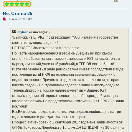
Re: Статья 25
Н
30 янв 2019, 00:19
е
п
р
mylashka
писал(а):
↑
о
ч
"Выписка из ЕГРЮЛ подтверждает ФАКТ наличия в госреестре
и
соответствующих сведений.
т
а
НЕ БОЛЕЕ." Золотые слова,Kommandor....
н
Но часть народонаселения в этом не убедить ни при каком
н
о
стечении обстоятельств- зарегистрировали ЮЛ на какой-то там
е
адрес(домашний,массовый,удобный),в ЕГРЮЛ есть-и баста!
с
о
И эта уверенность в ряде регионов уже имеет последствия в виде
о
исключения из ЕГРЮЛ на основании выявленных сведений о
б
щ
недостоверности.Причем это сделает та же налоговая,которая
е
внесла сведения о "домашнем адресе" в вашу выписку(следите
н
и
теперь,Виктор,на том же налоге.ру-нет ли у Вашего ЮЛ
е
метки"сведения об адресе недостоверны"-в срок до 6 месяцев
налоговая объявит о предстоящем исключении из ЕГРЮЛ),а когда
исключит=
Вы,Виктор,как председатель, получите дисквалификацию на три
года ,а заодно и учредители на тот же срок.
Процесс активирован с 1 сентября 2017 года-вне зависимости от
ОПФ(г.Приозерск,Ленобласть-15 штук ДНТ,ДПК,ДНП из 30-один на