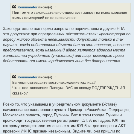
Kommandor
писал(а):
↑
При том что законодательно существует запрет на использование
жилых помещений не по назначению.
Законодательно все нормы запрета не перечислены и другие НПА
это допускают при определенных обстоятельствах:
«регистрация по
адресу жилого объекта недвижимости допустима только в тех
случаях, когда собственник объекта дал на это согласие; согласие
предполагается, если названный адрес является адресом места
жительства учредителя (участника) или лица, имеющего право
действовать от имени юридического лица без доверенности»
.
Kommandor
писал(а):
↑
Вы чем подтвердите местонахождение юрлица?
Что в постановлении Пленума ВАС по поводу ПОДТВЕРЖДЕНИЯ
сказано?
Ровно то, что указываем в учредительном документе (Уставе)
наименование населенного пункта. Пример: «Российская Федерация,
Московская область, город Пупкин». Вот в этом городе Пункин и
происходит государственная регистрация ЮЛ. А вот адрес ЮЛ, по
которому осуществляется связь с этим ЮЛ был достоверен и АКТ
проверки ИФНС признан незаконным. Видите ли, они пришли по