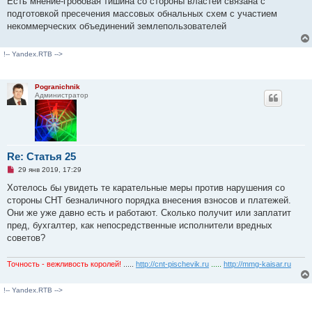
Есть мнение-гробовая тишина со стороны властей связана с
подготовкой пресечения массовых обнальных схем с участием
некоммерческих объединений землепользователей
!-- Yandex.RTB -->
Pogranichnik
Администратор
Re: Статья 25
Н
29 янв 2019, 17:29
е
п
Хотелось бы увидеть те карательные меры против нарушения со
р
стороны СНТ безналичного порядка внесения взносов и платежей.
о
ч
Они же уже давно есть и работают. Сколько получит или заплатит
и
пред, бухгалтер, как непосредственные исполнители вредных
т
а
советов?
н
н
о
Точность - вежливость королей!
.....
http://cnt-pischevik.ru
.....
http://mmg-kaisar.ru
е
с
о
!-- Yandex.RTB -->
о
б
щ