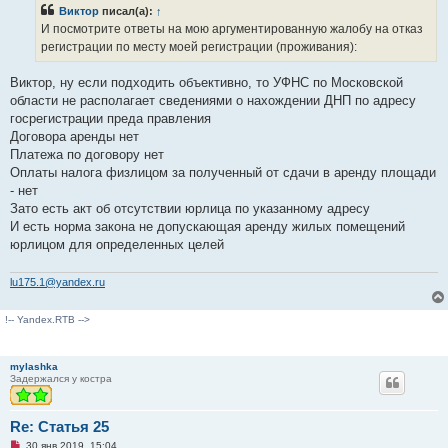
р
Виктор
писал(а):
↑
о
ч
И посмотрите ответы на мою аргументированную жалобу на отказ
и
регистрации по месту моей регистрации (проживания):
т
а
н
Виктор, ну если подходить объективно, то УФНС по Московской
н
о
области не располагает сведениями о нахождении ДНП по адресу
е
госрегистрации преда правления
с
о
Договора аренды нет
о
Платежа по договору нет
б
щ
Оплаты налога физлицом за полученный от сдачи в аренду площади
е
- нет
н
и
Зато есть акт об отсутствии юрлица по указанному адресу
е
И есть норма закона не допускающая аренду жилых помещений
юрлицом для определенных целей
lu175.1@yandex.ru
!-- Yandex.RTB -->
mylashka
Задержался у костра
Re: Статья 25
Н
30 янв 2019, 15:04