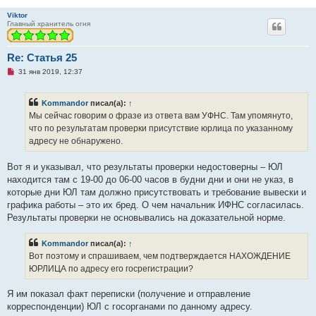
Viktor
Главный хранитель огня
Re: Статья 25
Н
31 янв 2019, 12:37
е
п
р
Kommandor
писал(а):
↑
о
ч
Мы сейчас говорим о фразе из ответа вам УФНС. Там упомянуто,
и
что по результатам проверки присутствие юрлица по указанному
т
а
адресу не обнаружено.
н
н
о
Вот я и указывал, что результаты проверки недостоверны – ЮЛ
е
находится там с 19-00 до 06-00 часов в будни дни и они не указ, в
с
о
которые дни ЮЛ там должно присутствовать и требование вывески и
о
графика работы – это их бред. О чем начальник ИФНС согласилась.
б
щ
Результаты проверки не основывались на доказательной норме.
е
н
и
Kommandor
писал(а):
↑
е
Вот поэтому и спрашиваем, чем подтверждается НАХОЖДЕНИЕ
ЮРЛИЦА по адресу его госрегистрации?
Я им показал факт переписки (получение и отправление
корреспонденции) ЮЛ с госорганами по данному адресу.