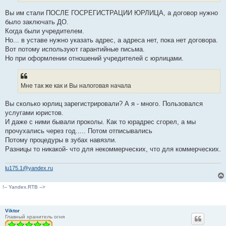
Вы им стали ПОСЛЕ ГОСРЕГИСТРАЦИИ ЮРЛИЦА, а договор нужно
было заключать ДО.
Когда были учредителем.
Но... в уставе нужно указать адрес, а адреса нет, пока нет договора.
Вот потому используют гарантийные письма.
Но при оформлении отношений учредителей с юрлицами.
Мне так же как и Вы налоговая начала
Вы сколько юрлиц зарегистрировали? А я - много. Пользовался
услугами юристов.
И даже с ними бывали проколы. Как то юрадрес сгорел, а мы
прочухались через год..... Потом отписывались
Потому процедуры в зубах навязли.
Разницы то никакой- что для некоммерческих, что для коммерческих.
lu175.1@yandex.ru
!-- Yandex.RTB -->
Viktor
Главный хранитель огня