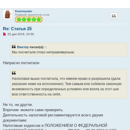
Kommandor
Главный хранитель огня
Re: Статья 25
Н
22 дек 2018, 10:56
е
п
р
Виктор
писал(а):
↑
о
ч
Мы посчитали отказ неправомерным.
и
т
а
Напрасно посчитали
н
н
о
е
Налоговая выше посчитала, что имеем право и разрешила (дала
с
о
указание ниже на исполненин). Тем самым или соблюла законную
о
возможность при определенных условиях или взяла за этот шаг
б
щ
всю ответственность на себя.
е
н
и
Ни то, ни другое.
е
Впрочем- можете сами проверить.
Деятельность налоговой регламентируется всего двумя
документами:
Налоговым кодексом и ПОЛОЖЕНИЕМ О ФЕДЕРАЛЬНОЙ