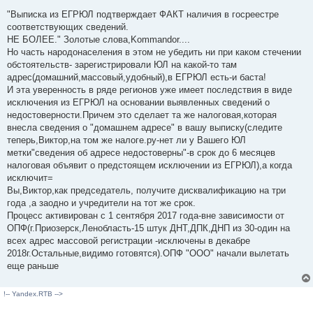
е
п
"Выписка из ЕГРЮЛ подтверждает ФАКТ наличия в госреестре
р
соответствующих сведений.
о
ч
НЕ БОЛЕЕ." Золотые слова,Kommandor....
и
Но часть народонаселения в этом не убедить ни при каком стечении
т
а
обстоятельств- зарегистрировали ЮЛ на какой-то там
н
адрес(домашний,массовый,удобный),в ЕГРЮЛ есть-и баста!
н
о
И эта уверенность в ряде регионов уже имеет последствия в виде
е
исключения из ЕГРЮЛ на основании выявленных сведений о
с
о
недостоверности.Причем это сделает та же налоговая,которая
о
внесла сведения о "домашнем адресе" в вашу выписку(следите
б
щ
теперь,Виктор,на том же налоге.ру-нет ли у Вашего ЮЛ
е
метки"сведения об адресе недостоверны"-в срок до 6 месяцев
н
и
налоговая объявит о предстоящем исключении из ЕГРЮЛ),а когда
е
исключит=
Вы,Виктор,как председатель, получите дисквалификацию на три
года ,а заодно и учредители на тот же срок.
Процесс активирован с 1 сентября 2017 года-вне зависимости от
ОПФ(г.Приозерск,Ленобласть-15 штук ДНТ,ДПК,ДНП из 30-один на
всех адрес массовой регистрации -исключены в декабре
2018г.Остальные,видимо готовятся).ОПФ "ООО" начали вылетать
еще раньше
!-- Yandex.RTB -->