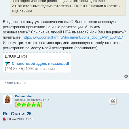
всех адрес массовой регистрации -исключены в декабре
2018г.Остальные,видимо готовятся).ОПФ "ООО" начали вылетать
еще раньше
Вы долго к этому умозаключению шли? Вы так легко массовую
регистрацию применили на иные регистрации. А на чем
основывались? Ссылка на любой НПА имеется? Или Вам побряцать?
почитайте:
http://www.consultant.ru/document/cons_doc_LAW_150421/
И посмотрите ответы на мою аргументированную жалобу на отказ
регистрации по месту моей регистрации (проживания):
ВЛОЖЕНИЯ
С налоговой адрес письмо.pdf
(774.87 КБ) 1004 скачивания
!-- Yandex.RTB -->
Kommandor
Главный хранитель огня
Re: Статья 25
Н
30 янв 2019, 11:50
е
п