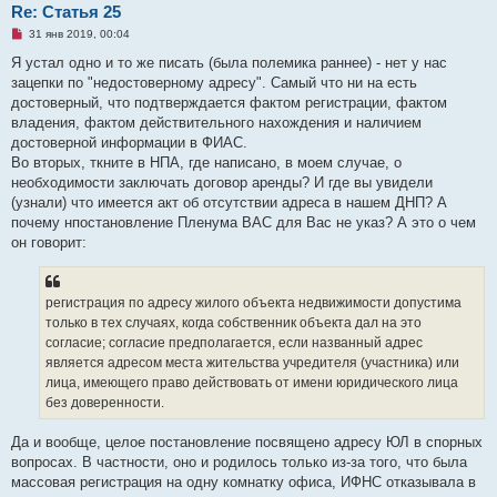
Re: Статья 25
Н
31 янв 2019, 00:04
е
п
Я устал одно и то же писать (была полемика раннее) - нет у нас
р
зацепки по "недостоверному адресу". Самый что ни на есть
о
ч
достоверный, что подтверждается фактом регистрации, фактом
и
владения, фактом действительного нахождения и наличием
т
а
достоверной информации в ФИАС.
н
Во вторых, ткните в НПА, где написано, в моем случае, о
н
о
необходимости заключать договор аренды? И где вы увидели
е
(узнали) что имеется акт об отсутствии адреса в нашем ДНП? А
с
о
почему нпостановление Пленума ВАС для Вас не указ? А это о чем
о
он говорит:
б
щ
е
н
и
регистрация по адресу жилого объекта недвижимости допустима
е
только в тех случаях, когда собственник объекта дал на это
согласие; согласие предполагается, если названный адрес
является адресом места жительства учредителя (участника) или
лица, имеющего право действовать от имени юридического лица
без доверенности.
Да и вообще, целое постановление посвящено адресу ЮЛ в спорных
вопросах. В частности, оно и родилось только из-за того, что была
массовая регистрация на одну комнатку офиса, ИФНС отказывала в