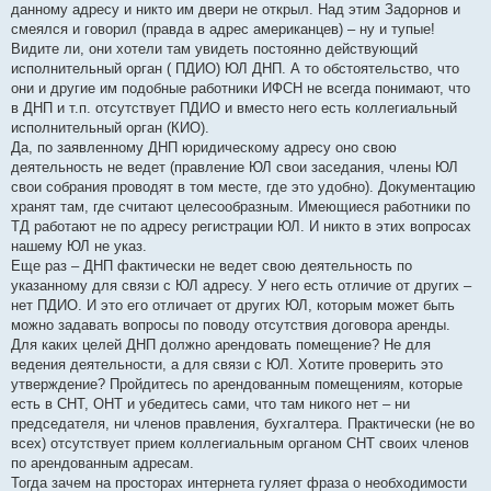
данному адресу и никто им двери не открыл. Над этим Задорнов и
смеялся и говорил (правда в адрес американцев) – ну и тупые!
Видите ли, они хотели там увидеть постоянно действующий
исполнительный орган ( ПДИО) ЮЛ ДНП. А то обстоятельство, что
они и другие им подобные работники ИФСН не всегда понимают, что
в ДНП и т.п. отсутствует ПДИО и вместо него есть коллегиальный
исполнительный орган (КИО).
Да, по заявленному ДНП юридическому адресу оно свою
деятельность не ведет (правление ЮЛ свои заседания, члены ЮЛ
свои собрания проводят в том месте, где это удобно). Документацию
хранят там, где считают целесообразным. Имеющиеся работники по
ТД работают не по адресу регистрации ЮЛ. И никто в этих вопросах
нашему ЮЛ не указ.
Еще раз – ДНП фактически не ведет свою деятельность по
указанному для связи с ЮЛ адресу. У него есть отличие от других –
нет ПДИО. И это его отличает от других ЮЛ, которым может быть
можно задавать вопросы по поводу отсутствия договора аренды.
Для каких целей ДНП должно арендовать помещение? Не для
ведения деятельности, а для связи с ЮЛ. Хотите проверить это
утверждение? Пройдитесь по арендованным помещениям, которые
есть в СНТ, ОНТ и убедитесь сами, что там никого нет – ни
председателя, ни членов правления, бухгалтера. Практически (не во
всех) отсутствует прием коллегиальным органом СНТ своих членов
по арендованным адресам.
Тогда зачем на просторах интернета гуляет фраза о необходимости