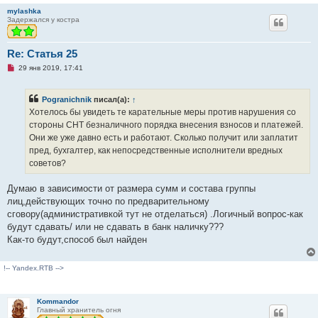
е
mylashka
н
Задержался у костра
и
е
Re: Статья 25
Н
29 янв 2019, 17:41
е
п
р
Pogranichnik
писал(а):
↑
о
ч
Хотелось бы увидеть те карательные меры против нарушения со
и
стороны СНТ безналичного порядка внесения взносов и платежей.
т
а
Они же уже давно есть и работают. Сколько получит или заплатит
н
пред, бухгалтер, как непосредственные исполнители вредных
н
о
советов?
е
с
о
Думаю в зависимости от размера сумм и состава группы
о
лиц,действующих точно по предварительному
б
щ
сговору(административкой тут не отделаться) .Логичный вопрос-как
е
будут сдавать/ или не сдавать в банк наличку???
н
и
Как-то будут,способ был найден
е
!-- Yandex.RTB -->
Kommandor
Главный хранитель огня