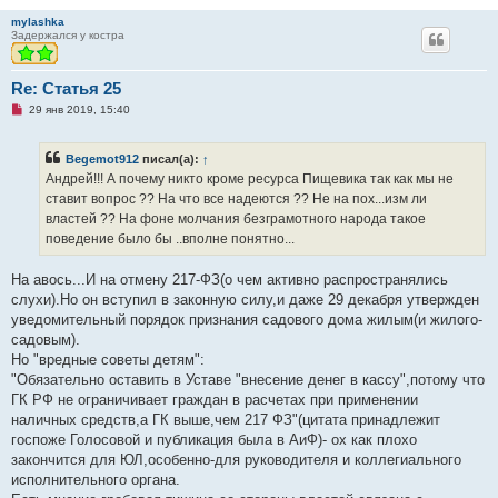
mylashka
Задержался у костра
Re: Статья 25
Н
29 янв 2019, 15:40
е
п
р
Begemot912
писал(а):
↑
о
ч
Андрей!!! А почему никто кроме ресурса Пищевика так как мы не
и
ставит вопрос ?? На что все надеются ?? Не на пох...изм ли
т
а
властей ?? На фоне молчания безграмотного народа такое
н
поведение было бы ..вполне понятно...
н
о
е
На авось...И на отмену 217-ФЗ(о чем активно распространялись
с
о
слухи).Но он вступил в законную силу,и даже 29 декабря утвержден
о
уведомительный порядок признания садового дома жилым(и жилого-
б
щ
садовым).
е
Но "вредные советы детям":
н
и
"Обязательно оставить в Уставе "внесение денег в кассу",потому что
е
ГК РФ не ограничивает граждан в расчетах при применении
наличных средств,а ГК выше,чем 217 ФЗ"(цитата принадлежит
госпоже Голосовой и публикация была в АиФ)- ох как плохо
закончится для ЮЛ,особенно-для руководителя и коллегиального
исполнительного органа.