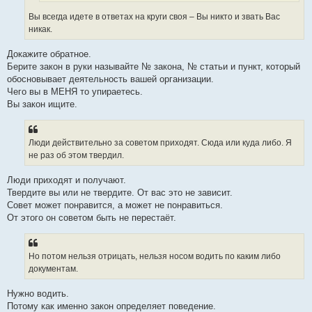
о
е
Вы всегда идете в ответах на круги своя – Вы никто и звать Вас
с
о
никак.
о
б
щ
Докажите обратное.
е
Берите закон в руки называйте № закона, № статьи и пункт, который
н
и
обосновывает деятельность вашей организации.
е
Чего вы в МЕНЯ то упираетесь.
Вы закон ищите.
Люди действительно за советом приходят. Сюда или куда либо. Я
не раз об этом твердил.
Люди приходят и получают.
Твердите вы или не твердите. От вас это не зависит.
Совет может понравится, а может не понравиться.
От этого он советом быть не перестаёт.
Но потом нельзя отрицать, нельзя носом водить по каким либо
документам.
Нужно водить.
Потому как именно закон определяет поведение.