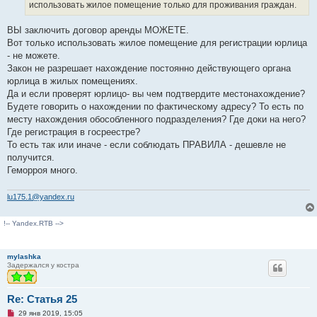
использовать жилое помещение только для проживания граждан.
ВЫ заключить договор аренды МОЖЕТЕ.
Вот только использовать жилое помещение для регистрации юрлица
- не можете.
Закон не разрешает нахождение постоянно действующего органа
юрлица в жилых помещениях.
Да и если проверят юрлицо- вы чем подтвердите местонахождение?
Будете говорить о нахождении по фактическому адресу? То есть по
месту нахождения обособленного подразделения? Где доки на него?
Где регистрация в госреестре?
То есть так или иначе - если соблюдать ПРАВИЛА - дешевле не
получится.
Геморроя много.
lu175.1@yandex.ru
!-- Yandex.RTB -->
mylashka
Задержался у костра
Re: Статья 25
Н
29 янв 2019, 15:05