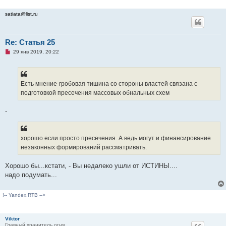
satiata@list.ru
Re: Статья 25
Н
29 янв 2019, 20:22
е
п
р
о
ч
Есть мнение-гробовая тишина со стороны властей связана с
и
подготовкой пресечения массовых обнальных схем
т
а
н
-
н
о
е
с
о
хорошо если просто пресечения. А ведь могут и финансирование
о
незаконных формирований рассматривать.
б
щ
е
Хорошо бы...кстати, - Вы недалеко ушли от ИСТИНЫ....
н
и
надо подумать...
е
!-- Yandex.RTB -->
Viktor
Главный хранитель огня