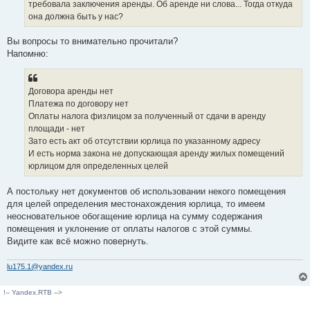
требовала заключения аренды. Об аренде ни слова... Тогда откуда
она должна быть у нас?
Вы вопросы то внимательно прочитали?
Напомню:
Договора аренды нет
Платежа по договору нет
Оплаты налога физлицом за полученный от сдачи в аренду
площади - нет
Зато есть акт об отсутствии юрлица по указанному адресу
И есть норма закона не допускающая аренду жилых помещений
юрлицом для определенных целей
А постольку нет документов об использовании некого помещения
для целей определения местонахождения юрлица, то имеем
неосновательное обогащение юрлица на сумму содержания
помещения и уклонение от оплаты налогов с этой суммы.
Видите как всё можно повернуть.
lu175.1@yandex.ru
!-- Yandex.RTB -->