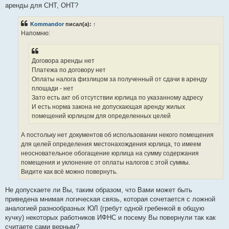
аренды для СНТ, ОНТ?
Kommandor
писал(а):
↑
Напомню:
Договора аренды нет
Платежа по договору нет
Оплаты налога физлицом за полученный от сдачи в аренду
площади - нет
Зато есть акт об отсутствии юрлица по указанному адресу
И есть норма закона не допускающая аренду жилых
помещений юрлицом для определенных целей
А постольку нет документов об использовании некого помещения
для целей определения местонахождения юрлица, то имеем
неосновательное обогащение юрлица на сумму содержания
помещения и уклонение от оплаты налогов с этой суммы.
Видите как всё можно повернуть.
Не допускаете ли Вы, таким образом, что Вами может быть
приведена мнимая логическая связь, которая сочетается с ложной
аналогией разнообразных ЮЛ (гребут одной гребенкой в общую
кучку) некоторых работников ИФНС и посему Вы повернули так как
считаете сами верным?