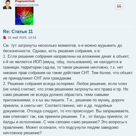
Pogranichnik
Администратор
Re: Статья 11
Н
31 май 2025, 14:31
е
п
См. тут затронуты несколько моментов, к-е можно мурыжить до
р
бесконечности. Однако, есть решения собрания, к-е:
о
ч
1. Если решение собрания направлены на вложение денег в объект,
и
к-й не является ИОП (имущ. общ. пользования), не находится в
т
а
границах территории сад-ва, то такое решение ничтожно, т.к. нет
н
никаких прав собрания на такие действия СНТ. Тем более, что объект
н
о
не принадлежит СНТ или гражданам.
е
2. Решение собрания всегда оспоримо. Любое решение, если член
с
о
(не член) считает, что этим решением затронуты его права и пр. Но
о
само решение не всегда должно обрастать теми самыми
б
щ
приложениями, о к-ъх вы пишите. Т.е., решение по муниц. дороге
е
приняли, а сметы нет. Соответственно, нет и др. подобных
н
и
документов. Отсюда следует, то что происходит. Вы запрашиваете,
е
вам отвечают так, как приняли решение. Т.е., от балды приняли, от
балды и исполнение. С чем связано само решение? Это вопросы к
правлению. Может осознали, что подсунули людям заведомо
ничтожное решение?