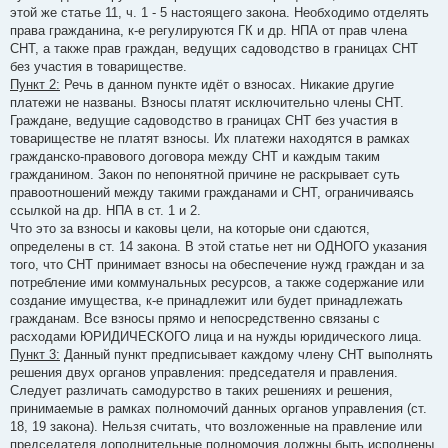
этой же статье 11, ч. 1 - 5 настоящего закона. Необходимо отделять
права гражданина, к-е регулируются ГК и др. НПА от прав члена
СНТ, а также прав граждан, ведущих садоводство в границах СНТ
без участия в товариществе.
Пункт 2:
Речь в данном пункте идёт о взносах. Никакие другие
платежи не названы. Взносы платят исключительно члены СНТ.
Граждане, ведущие садоводство в границах СНТ без участия в
товариществе не платят взносы. Их платежи находятся в рамках
гражданско-правового договора между СНТ и каждым таким
гражданином. Закон по непонятной причине не раскрывает суть
правоотношений между такими гражданами и СНТ, ограничиваясь
ссылкой на др. НПА в ст. 1 и 2.
Что это за взносы и каковы цели, на которые они сдаются,
определены в ст. 14 закона. В этой статье нет ни ОДНОГО указания
того, что СНТ принимает взносы на обеспечение нужд граждан и за
потребление ими коммунальных ресурсов, а также содержание или
создание имущества, к-е принадлежит или будет принадлежать
гражданам. Все взносы прямо и непосредственно связаны с
расходами ЮРИДИЧЕСКОГО лица и на нужды юридического лица.
Пункт 3:
Данный пункт предписывает каждому члену СНТ выполнять
решения двух органов управления: председателя и правления.
Следует различать самодурство в таких решениях и решения,
принимаемые в рамках полномочий данных органов управления (ст.
18, 19 закона). Нельзя считать, что возложенные на правление или
председателя дополнительные полномочия должны быть исполнены