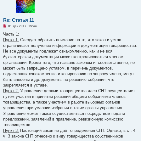
Re: Статья 11
Н
01 дек 2017, 15:44
е
п
Часть 1:
р
Пункт 1:
Следует обратить внимание на то, что закон и устав
о
ч
ограничивают получение информации и документации товарищества.
и
Не все документы подлежат ознакомлению, как и не вся
т
а
бухгалтерская документация может контролироваться членом
н
организации. Кроме того, что названо законом и, соответственно, не
н
о
может быть запрещено уставом, в перечень документов,
е
подлежащих ознакомлению и копированию по запросу члена, могут
с
о
быть внесены и др. документы по решению собрания, что
о
закрепляется в уставе.
б
щ
Пункт 2:
Управление делами товарищества член СНТ осуществляет
е
путём участия в принятии решений общими собраниями членов
н
и
товарищества, а также участием в работе выборных органов
е
управления при условии избрания в такие органы управления.
Управление может также осуществляться посредством подачи
предложений, заявлений в правление, ревизионную комиссию
товарищества.
Пункт 3:
Настоящий закон не даёт определения СНТ. Однако, в ст. 4
ч. 3 закона СНТ отнесено к виду товарищества собственников