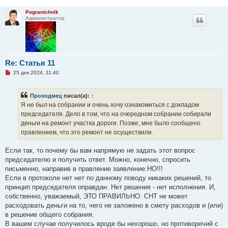
Pogranichnik
Администратор
Re: Статья 11
Н
25 дек 2024, 11:40
е
п
р
Проходмец
писал(а):
↑
о
ч
Я не был на собрании и очень хочу ознакомиться с докладом
и
председателя. Дело в том, что на очередном собрании собирали
т
а
деньги на ремонт участка дороги. Позже, мне было сообщено
н
правлением, что это ремонт не осуществили.
н
о
е
Если так, то почему бы вам напрямую не задать этот вопрос
с
о
председателю и получить ответ. Можно, конечно, спросить
о
письменно, направив в правление заявление.НО!!!
б
щ
Если в протоколе нет нет по данному поводу никаких решений, то
е
принцип председателя оправдан. Нет решения - нет исполнения. И,
н
и
собственно, уважаемый, ЭТО ПРАВИЛЬНО. СНТ не может
е
расходовать деньги на то, чего не заложено в смету расходов и (или)
в решение общего собрания.
В вашем случае получилось вроде бы нехорошо, но противоречий с