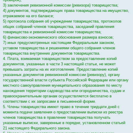
3) заключения ревизионной комиссии (ревизора) товарищества;
4) документов, подтверждающих права товарищества на имущество,
отражаемое на его балансе;
5) протокола собрания об учреждении товарищества, протоколов
общих собраний членов товарищества, заседаний правления
товарищества и ревизионной комиссии товарищества;
6) финансово-экономического обоснования размера взносов;
7) иных предусмотренных настоящим Федеральным законом,
уставом товарищества и решениями общего собрания членов
товарищества внутренних документов товарищества.
4. Плата, взимаемая товариществом за предоставление копий
документов, указанных в части 3 настоящей статьи, не может
превышать затраты на их изготовление. Предоставление копий
указанных документов ревизионной комиссии (ревизору), органу
государственной власти субъекта Российской Федерации или органу
местного самоуправления муниципального образования по месту
нахождения территории садоводства или огородничества, судам и
правоохранительным органам осуществляется бесплатно в
соответствии с их запросами в письменной форме.
5. Члены товарищества имеют право в течение тридцати дней с
момента подачи заявления о предоставлении выписки из реестра
членов товарищества в правление товарищества получать
указанные выписки, заверенные в порядке, установленном статьей
21 настоящего Федерального закона.