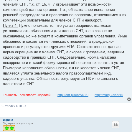
членами СНТ, т.к. ст. 16, ч. 7 ограничивает эти возможности
компетенцией данных органов. Т.о., обязательное исполнение
решений председателя и правления по вопросам, относящимся к их
компетенции обязательны для членов СНТ и наоборот.
Пункт 4:
Нужно понимать то, что устав товарищества может
устанавливать обязанности для членов СНТ, к-е в законе не
обозначены, но к-е входят в компетенцию органов управления. Иные
обязанности касаются не членских отношений, а гражданско-
правовых и регулируются другими НПА. Соответственно, данная
норма обращена не к членам СНТ, а скорее к гражданам, ведущим
садоводство в границах СНТ. Следовательно, норма написана
некорректно и в такой формулировке её не стоит включать в устав.
Примером исполнения обязанности, к-я не касается членов СНТ,
является уплата земельного налога правообладателем инд.
садового участка. Обязанность регулируется НК и не связана с
членством в СНТ.
Точность - вежливость королей!
.....
http://cnt-pischevik.ru
.....
http://mmg-kaisar.ru
!-- Yandex.RTB -->
икрина
Задержался у костра