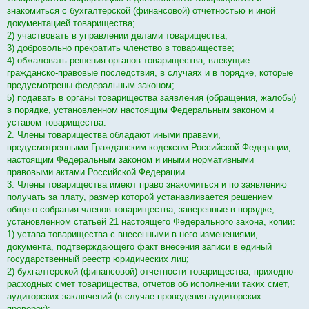
н
о
знакомиться с бухгалтерской (финансовой) отчетностью и иной
е
документацией товарищества;
с
о
2) участвовать в управлении делами товарищества;
о
3) добровольно прекратить членство в товариществе;
б
щ
4) обжаловать решения органов товарищества, влекущие
е
гражданско-правовые последствия, в случаях и в порядке, которые
н
и
предусмотрены федеральным законом;
е
5) подавать в органы товарищества заявления (обращения, жалобы)
в порядке, установленном настоящим Федеральным законом и
уставом товарищества.
2. Члены товарищества обладают иными правами,
предусмотренными Гражданским кодексом Российской Федерации,
настоящим Федеральным законом и иными нормативными
правовыми актами Российской Федерации.
3. Члены товарищества имеют право знакомиться и по заявлению
получать за плату, размер которой устанавливается решением
общего собрания членов товарищества, заверенные в порядке,
установленном статьей 21 настоящего Федерального закона, копии:
1) устава товарищества с внесенными в него изменениями,
документа, подтверждающего факт внесения записи в единый
государственный реестр юридических лиц;
2) бухгалтерской (финансовой) отчетности товарищества, приходно-
расходных смет товарищества, отчетов об исполнении таких смет,
аудиторских заключений (в случае проведения аудиторских
проверок);