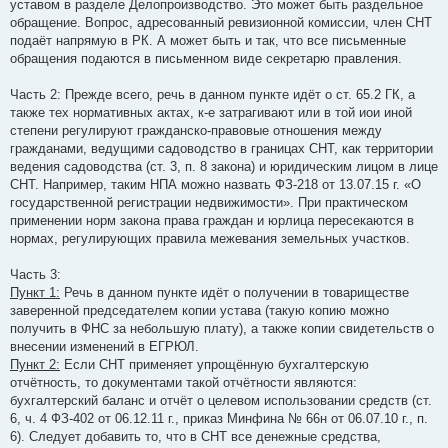
уставом в разделе Делопроизводство. Это может быть раздельное
обращение. Вопрос, адресованный ревизионной комиссии, член СНТ
подаёт напрямую в РК. А может быть и так, что все письменные
обращения подаются в письменном виде секретарю правления.
Часть 2: Прежде всего, речь в данном пункте идёт о ст. 65.2 ГК, а
также тех нормативных актах, к-е затрагивают или в той иои иной
степени регулируют гражданско-правовые отношения между
гражданами, ведущими садоводство в границах СНТ, как территории
ведения садоводства (ст. 3, п. 8 закона) и юридическим лицом в лице
СНТ. Например, таким НПА можно назвать ФЗ-218 от 13.07.15 г. «О
государственной регистрации недвижимости». При практическом
применении норм закона права граждан и юрлица пересекаются в
нормах, регулирующих правила межевания земельных участков.
Часть 3:
Пункт 1:
Речь в данном пункте идёт о получении в товариществе
заверенной председателем копии устава (такую копию можно
получить в ФНС за небольшую плату), а также копии свидетельств о
внесении изменений в ЕГРЮЛ.
Пункт 2:
Если СНТ применяет упрощённую бухгалтерскую
отчётность, то документами такой отчётности являются:
бухгалтерский баланс и отчёт о целевом использовании средств (ст.
6, ч. 4 ФЗ-402 от 06.12.11 г., приказ Минфина № 66н от 06.07.10 г., п.
6). Следует добавить то, что в СНТ все денежные средства,