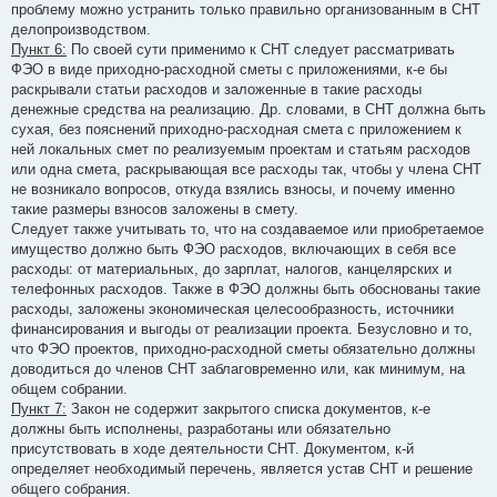
проблему можно устранить только правильно организованным в СНТ
делопроизводством.
Пункт 6:
По своей сути применимо к СНТ следует рассматривать
ФЭО в виде приходно-расходной сметы с приложениями, к-е бы
раскрывали статьи расходов и заложенные в такие расходы
денежные средства на реализацию. Др. словами, в СНТ должна быть
сухая, без пояснений приходно-расходная смета с приложением к
ней локальных смет по реализуемым проектам и статьям расходов
или одна смета, раскрывающая все расходы так, чтобы у члена СНТ
не возникало вопросов, откуда взялись взносы, и почему именно
такие размеры взносов заложены в смету.
Следует также учитывать то, что на создаваемое или приобретаемое
имущество должно быть ФЭО расходов, включающих в себя все
расходы: от материальных, до зарплат, налогов, канцелярских и
телефонных расходов. Также в ФЭО должны быть обоснованы такие
расходы, заложены экономическая целесообразность, источники
финансирования и выгоды от реализации проекта. Безусловно и то,
что ФЭО проектов, приходно-расходной сметы обязательно должны
доводиться до членов СНТ заблаговременно или, как минимум, на
общем собрании.
Пункт 7:
Закон не содержит закрытого списка документов, к-е
должны быть исполнены, разработаны или обязательно
присутствовать в ходе деятельности СНТ. Документом, к-й
определяет необходимый перечень, является устав СНТ и решение
общего собрания.