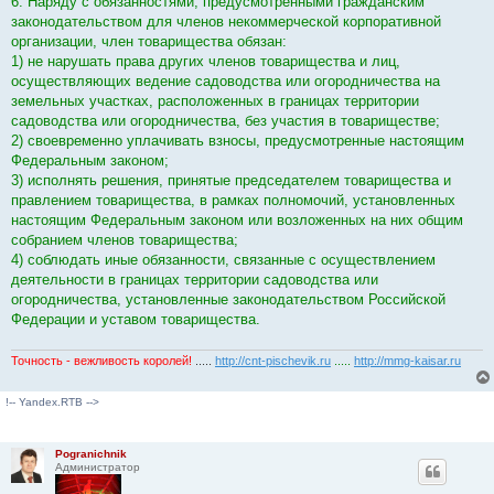
6. Наряду с обязанностями, предусмотренными гражданским
законодательством для членов некоммерческой корпоративной
организации, член товарищества обязан:
1) не нарушать права других членов товарищества и лиц,
осуществляющих ведение садоводства или огородничества на
земельных участках, расположенных в границах территории
садоводства или огородничества, без участия в товариществе;
2) своевременно уплачивать взносы, предусмотренные настоящим
Федеральным законом;
3) исполнять решения, принятые председателем товарищества и
правлением товарищества, в рамках полномочий, установленных
настоящим Федеральным законом или возложенных на них общим
собранием членов товарищества;
4) соблюдать иные обязанности, связанные с осуществлением
деятельности в границах территории садоводства или
огородничества, установленные законодательством Российской
Федерации и уставом товарищества.
Точность - вежливость королей!
.....
http://cnt-pischevik.ru
.....
http://mmg-kaisar.ru
!-- Yandex.RTB -->
Pogranichnik
Администратор