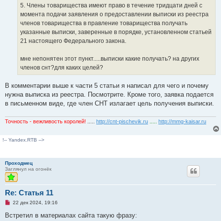
ч
5. Члены товарищества имеют право в течение тридцати дней с
и
момента подачи заявления о предоставлении выписки из реестра
т
а
членов товарищества в правление товарищества получать
н
указанные выписки, заверенные в порядке, установленном статьей
н
о
21 настоящего Федерального закона.
е
с
о
мне непонятен этот пункт.....выписки какие получать? на других
о
членов снт?для каких целей?
б
щ
е
В комментарии выше к части 5 статьи я написал для чего и почему
н
и
нужна выписка из реестра. Посмотрите. Кроме того, заявка подается
е
в письменном виде, где член СНТ излагает цель получения выписки.
Точность - вежливость королей!
.....
http://cnt-pischevik.ru
.....
http://mmg-kaisar.ru
!-- Yandex.RTB -->
Проходмец
Заглянул на огонёк
Re: Статья 11
Н
22 дек 2024, 19:16
е
п
Встретил в материалах сайта такую фразу:
р