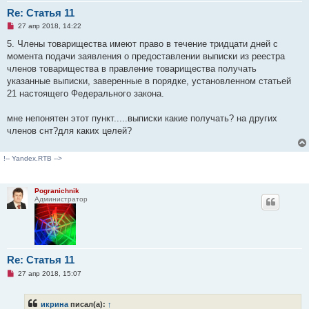
Re: Статья 11
Н
27 апр 2018, 14:22
е
п
5. Члены товарищества имеют право в течение тридцати дней с
р
момента подачи заявления о предоставлении выписки из реестра
о
ч
членов товарищества в правление товарищества получать
и
указанные выписки, заверенные в порядке, установленном статьей
т
а
21 настоящего Федерального закона.
н
н
о
мне непонятен этот пункт.....выписки какие получать? на других
е
членов снт?для каких целей?
с
о
о
б
!-- Yandex.RTB -->
щ
е
н
и
Pogranichnik
е
Администратор
Re: Статья 11
Н
27 апр 2018, 15:07
е
п
р
икрина
писал(а):
↑
о