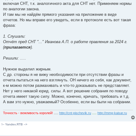
включая СНТ, т.к. аналогичного акта для СНТ нет. Применяем нормы
по аналогии закона.
И там мы не найдём прямого указания на приложение в виде
отчетов. Но мы вправе его увидеть, если в протоколе есть вот такая
фраза:
1. Слушали:
Отчёт пред СНТ "..." Иванова А.П. о работе правления за 2024 г.
(
прилагается
).
Решили: .....
Нужное выделил жирным.
С др. стороны я не вижу необходимости при отсутствии фразы и
отчета пытаться на него взглянуть. ОН ничего из себя, как документ,
к-м можно потом размахивать и что-то доказывать не представляет.
Нет у него никакой юрид. силы. А вот решение собрания по поводу
отчета имеет такую силу. Можно, конечно, кричать, требовать и т.д.
А вам это нужно, уважаемый? Особенно, если вы были на собрании.
Точность - вежливость королей!
.....
http://cnt-pischevik.ru
.....
http://mmg-kaisar.ru
!-- Yandex.RTB -->