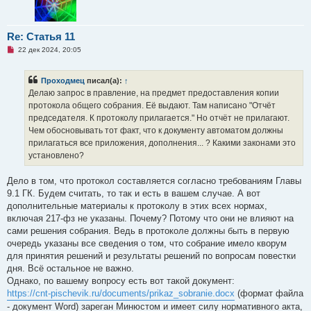
Re: Статья 11
Н
22 дек 2024, 20:05
е
п
р
Проходмец
писал(а):
↑
о
ч
Делаю запрос в правление, на предмет предоставления копии
и
протокола общего собрания. Её выдают. Там написано "Отчёт
т
а
председателя. К протоколу прилагается." Но отчёт не прилагают.
н
Чем обосновывать тот факт, что к документу автоматом должны
н
о
прилагаться все приложения, дополнения... ? Какими законами это
е
установлено?
с
о
о
Дело в том, что протокол составляется согласно требованиям Главы
б
щ
9.1 ГК. Будем считать, то так и есть в вашем случае. А вот
е
дополнительные материалы к протоколу в этих всех нормах,
н
и
включая 217-фз не указаны. Почему? Потому что они не влияют на
е
сами решения собрания. Ведь в протоколе должны быть в первую
очередь указаны все сведения о том, что собрание имело кворум
для принятия решений и результаты решений по вопросам повестки
дня. Всё остальное не важно.
Однако, по вашему вопросу есть вот такой документ:
https://cnt-pischevik.ru/documents/prikaz_sobranie.docx
(формат файла
- документ Word) зареган Минюстом и имеет силу нормативного акта,