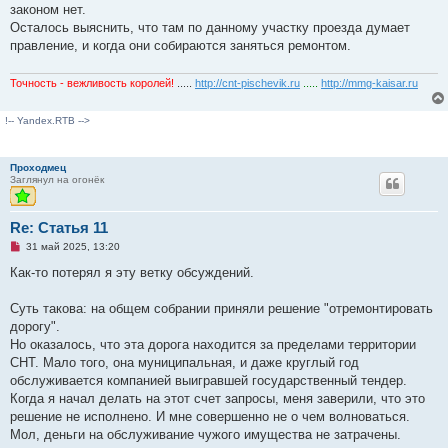
законом нет.
Осталось выяснить, что там по данному участку проезда думает
правление, и когда они собираются заняться ремонтом.
Точность - вежливость королей!
.....
http://cnt-pischevik.ru
.....
http://mmg-kaisar.ru
!-- Yandex.RTB -->
Проходмец
Заглянул на огонёк
Re: Статья 11
Н
31 май 2025, 13:20
е
п
Как-то потерял я эту ветку обсуждений.
р
о
ч
Суть такова: на общем собрании приняли решение "отремонтировать
и
дорогу".
т
а
Но оказалось, что эта дорога находится за пределами территории
н
СНТ. Мало того, она муниципальная, и даже круглый год
н
о
обслуживается компанией выигравшей государственный тендер.
е
Когда я начал делать на этот счет запросы, меня заверили, что это
с
о
решение не исполнено. И мне совершенно не о чем волноваться.
о
Мол, деньги на обслуживание чужого имущества не затрачены.
б