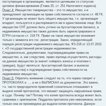
поступающие в организацию, являются целевыми со статусом
целевое финансирование (Глава 25, ст. 251 Налогового кодекса).
Пункт 4:
Имущество товарищества – это то имущество, к-е
принадлежит организации на праве собственности согласно ст. 48 ГК.
У организации не может быть общего имущества, т.к. организация
владеет, пользуется и распоряжается им в единственном лице. Всё
имущество СНТ должно быть учтено на бухгалтерском балансе, а
недвижимое имущество также должно быть зарегистрировано в
ЕГРН согласно ст. 219 ГК. Право на такое имущество возникает
только с момента его гос. регистрации. Закон, определяющий
порядок регистрации недвижимого имущества, ФЗ-218 от 13.07.2015
г. «О государственной регистрации недвижимости».
Следовательно, документами, подтверждающими права на
имущество, и, как следствие, право юрлица осуществлять расходы
на данное имущество (а значит собирать взносы и платежи с
граждан), будут являться: бухгалтерский баланс и выписки
(свидетельства) о подтверждении права собственности на
недвижимое имущество.
Пункт 5:
Обратить внимание следует на то, что норма говорит о
ПРОТОКОЛАХ и …, а не о ВЫПИСКАХ из документов. Это важно,
т.к. часто председатели правлений сознательно отказывают в
выдаче копий протоколов, что мешает защищать нарушенные права
в суде. Почему так? Потому что копия протокола всегда может быть
сравнима с оригиналом. Подделка протокола уже невозможна, если
только она не произведена до выдачи копии протокола. Данную