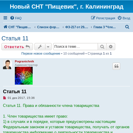
Новый СНТ "Пищевик", г. Калининград
FAQ
Регистрация
Вход
П
СНТ "Пищевик" - возвращение на Главную страницу
Список форумов
ФЗ-217 от 29.07.2017 г. "О ведении гражданами садоводства для собственных нужд и о внесении изменений в отдельные законодательные акты Российской Федерации"
Глава 3 "Членство в товариществе"
о
Статья 11
и
Поиск
Расширен
Ответить
с
Первое новое сообщение
• 10 сообщений • Страница
1
из
1
к
Pogranichnik
Администратор
Статья 11
Н
01 дек 2017, 15:36
е
п
Статья 11. Права и обязанности члена товарищества
р
о
ч
1. Член товарищества имеет право:
и
1) в случаях и в порядке, которые предусмотрены настоящим
т
а
Федеральным законом и уставом товарищества, получать от органов
н
товарищества информацию о деятельности товарищества и