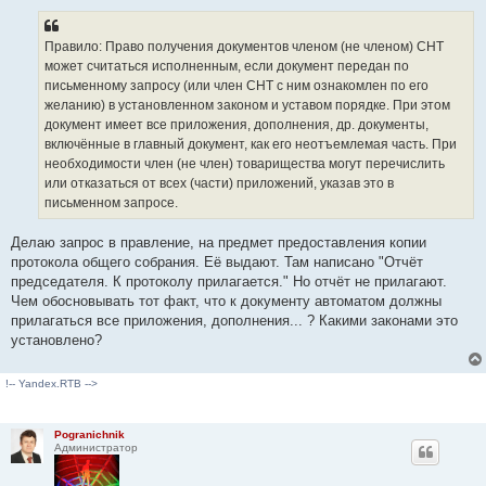
о
ч
и
Правило: Право получения документов членом (не членом) СНТ
т
а
может считаться исполненным, если документ передан по
н
письменному запросу (или член СНТ с ним ознакомлен по его
н
о
желанию) в установленном законом и уставом порядке. При этом
е
документ имеет все приложения, дополнения, др. документы,
с
о
включённые в главный документ, как его неотъемлемая часть. При
о
необходимости член (не член) товарищества могут перечислить
б
щ
или отказаться от всех (части) приложений, указав это в
е
письменном запросе.
н
и
е
Делаю запрос в правление, на предмет предоставления копии
протокола общего собрания. Её выдают. Там написано "Отчёт
председателя. К протоколу прилагается." Но отчёт не прилагают.
Чем обосновывать тот факт, что к документу автоматом должны
прилагаться все приложения, дополнения... ? Какими законами это
установлено?
!-- Yandex.RTB -->
Pogranichnik
Администратор