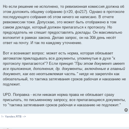
щ
е
Но если решение не исполнено, то ревизионная комиссия должна об
н
и
этом доложить общему собранию (ст20, фз217). Однако в протоколе
е
последующего собрания об этом ничего не написано. В отчете
ревкомиссии тоже. Допускаю, это может быть отображено в том
самом докладе, который должен прилагаться к протоколу. Но
председатель не спешит предоставлять доклады. Он максимально
волокитит в рамках закона. Делаю запрос, он на 30й день несёт
ответ на почту. И так по каждому уточнению.
Вот и возникает вопрос: может есть норма, которая обязывает
автоматом прикладывать все документы, упомянутые в духе "к
протоколу прилагаются"? Если принцип
"При этом документ имеет
все приложения, дополнения, др. документы, включённые в главный
документ, как его неотъемлемая часть."
нигде не закреплён как
обязательный, то тактика затягивания сроков рабочая и наказанию не
подлежит.
UPD. Поправка - если никакая норма права не обязывает сразу
присылать, по письменному запросу, все прилагающиеся документы,
то "тактика затягивания сроков рабочая и наказанию не подлежит."
!-- Yandex.RTB -->