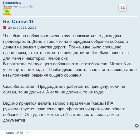
Проходмец
Заглянул на огонёк
Re: Статья 11
Н
24 дек 2024, 22:23
е
п
Я не был на собрании и очень хочу ознакомиться с докладом
р
председателя. Дело в том, что на очередном собрании собирали
о
ч
деньги на ремонт участка дороги. Позже, мне было сообщено
и
правлением, что это ремонт не осуществили. Это было новостью
т
а
для меня и некоторых членов снт.
н
В протоколе следующего собрания это не отображено. Может быть
н
о
упомянуто в докладе... Необходимо понять, знает ли товарищество о
е
невыполнении решения общего собрания.
с
о
о
Спасибо за ответ. Председатель работает по принципу, если не
б
щ
обязан, то не должен. А если не должен, то не буду.
е
н
и
Видимо придётся делать запрос в правление "каким НПА
е
руководствуется правление при оформлении протокола общего
собрания". От туда и смотреть обязательность прилагаемых
документов.
!-- Yandex.RTB -->