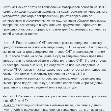
Часть 4: Расчёт платы за копирование материалов основан на ФЭО
таких расходов и должен исходить из характеристик копировального
устройства, расхода электроэнергии, работы персонала по
копированию и оформлению копии надлежащим образом (прошивка,
заверение, регистрация в журнале исх. документов, оформление
приходного кассового ордера, справки для бухгалтера о количестве
копий и размера листов.
Часть 5: Реестр членов СНТ включает разные сведения, поэтому
предоставление их в полном виде члену СНТ не нужно. Как правило,
выписка нужна для уведомления членов СНТ о реализации членом
СНТ своего права на обращение в суд за защитой своих прав или
уведомления о созыве общего собрания членов СНТ. В этом случае
из реестра нужна выписка, к-я содержит не полные сведения, а
только ФИО, номер участка, адрес места жительства или адрес эл.
почты. При отказе выполнить требования члена СНТ о
предоставлении выписки из реестра членов, член товарищества
имеет право подать иск в суд о защите своих прав и принуждении
правления к выдаче сведений или в прокуратуру.
Часть 6: Обязанности членов корпоративной организации прописаны
в ст. 65.2, ч. 4 ГК.
Пункт 1:
Необходимо обратить внимание на то, что речь в данном
пункте идёт о нарушении прав членов товарищества, к-е названы в