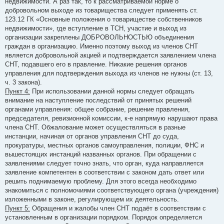
недвижимости. А раз так, то к рассматриваемой норме о
добровольном выходе из товарищества следует применять ст.
123.12 ГК «Основные положения о товариществе собственников
недвижимости», где вступление в ТСН, участие и выход из
организации закреплены ДОБРОВОЛЬНОСТЬЮ объединения
граждан в организацию. Именно поэтому выход из членов СНТ
является добровольной акцией и подтверждается заявлением члена
СНТ, подавшего его в правление. Никакие решения органов
управления для подтверждения выхода из членов не нужны (ст. 13,
ч. 3 закона).
Пункт 4:
При использовании данной нормы следует обращать
внимание на наступление последствий от принятых решений
органами управления: общее собрание, решение правления,
председателя, ревизионной комиссии, к-е напрямую нарушают права
члена СНТ. Обжалование может осуществляться в разные
инстанции, начиная от органов управления СНТ до суда,
прокуратуры, местных органов самоуправления, полиции, ФНС и
вышестоящих инстанций названных органов. При обращении с
заявлениями следует точно знать, что орган, куда направляется
заявление компетентен в соответствии с законом дать ответ или
решить поднимаемую проблему. Для этого всегда необходимо
знакомиться с полномочиями соответствующего органа (учреждения)
изложенными в законе, регулирующем их деятельность.
Пункт 5:
Обращения и жалобы член СНТ подаёт в соответствии с
установленным в организации порядком. Порядок определяется