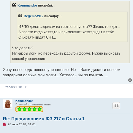
р
Kommandor
писал(а):
↑
о
ч
и
Begemot912
писал(а):
↑
т
а
н
И ЧТО делать юрикам из третьего пункта?? Жизнь то идет...
н
о
А власти когда хотят,то и применяют: хотят,видят в тебе
е
СТ,хотят- видят СНТ...
с
о
о
Что делать?
б
щ
Ну как бы логично переходить к другой форме. Нужно выбирать
е
способ управления.
н
и
е
Хочу непосредственное управление..Но....Ваши диалоги совсем
запудрили слабые мои мозги...Хотелось бы по пунктам....
!-- Yandex.RTB -->
Kommandor
Главный хранитель огня
Re: Предисловие к ФЗ-217 и Статья 1
Н
28 июн 2018, 01:01
е
п