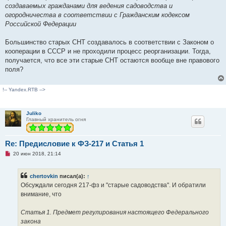
е
создаваемых гражданами для ведения садоводства и
н
и
огородничества в соответствии с Гражданским кодексом
е
Российской Федерации
Большинство старых СНТ создавалось в соответствии с Законом о
кооперации в СССР и не проходили процесс реорганизации. Тогда,
получается, что все эти старые СНТ остаются вообще вне правового
поля?
!-- Yandex.RTB -->
Juliko
Главный хранитель огня
Re: Предисловие к ФЗ-217 и Статья 1
Н
20 июн 2018, 21:14
е
п
р
chertovkin
писал(а):
↑
о
ч
Обсуждали сегодня 217-фз и "старые садоводства". И обратили
и
внимание, что
т
а
н
Статья 1. Предмет регулирования настоящего Федерального
н
о
закона
е