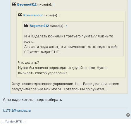
р
Begemot912
писал(а):
↑
о
ч
и
Kommandor
писал(а):
↑
т
а
н
Begemot912
писал(а):
↑
н
о
е
И ЧТО делать юрикам из третьего пункта?? Жизнь то
с
о
идет...
о
А власти когда хотят,то и применяют: хотят,видят в тебе
б
щ
СТ,хотят- видят СНТ...
е
н
и
Что делать?
е
Ну как бы логично переходить к другой форме. Нужно
выбирать способ управления.
Хочу непосредственное управление..Но....Ваши диалоги совсем
запудрили слабые мои мозги...Хотелось бы по пунктам....
А не надо хотеть- надо выбирать
lu175.1@yandex.ru
!-- Yandex.RTB -->