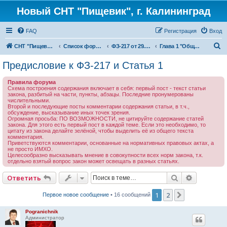
Новый СНТ "Пищевик", г. Калининград
FAQ
Регистрация
Вход
П
СНТ "Пищевик" - возвращение на Главную страницу
Список форумов
ФЗ-217 от 29.07.2017 г. "О ведении гражданами садоводства для собственных нужд и о внесении изменений в отдельные законодательные акты Российской Федерации"
Глава 1 "Общие положения"
о
Предисловие к ФЗ-217 и Статья 1
и
Правила форума
с
Схема построения содержания включает в себя: первый пост - текст статьи
закона, разбитый на части, пункты, абзацы. Последние пронумерованы
к
числительными.
Второй и последующие посты комментарии содержания статьи, в т.ч.,
обсуждение, высказывание иных точек зрения.
Огромная просьба: ПО ВОЗМОЖНОСТИ, не цитируйте содержание статей
закона. Для этого есть первый пост в каждой теме. Если это необходимо, то
цитату из закона делайте зелёной, чтобы выделить её из общего текста
комментария.
Приветствуются комментарии, основанные на нормативных правовых актах, а
не просто ИМХО.
Целесообразно высказывать мнение в совокупности всех норм закона, т.к.
отдельно взятый вопрос закон может освещать в разных статьях.
Поиск
Расширен
Ответить
1
2
След.
Первое новое сообщение
• 16 сообщений
Pogranichnik
Администратор