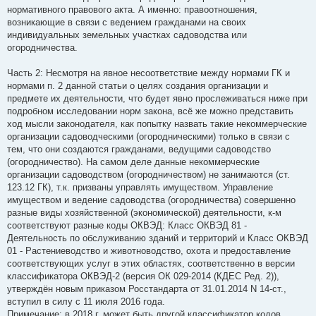
нормативного правового акта. А именно: правоотношения,
возникающие в связи с ведением гражданами на своих
индивидуальных земельных участках садоводства или
огородничества.
Часть 2: Несмотря на явное несоответствие между нормами ГК и
нормами п. 2 данной статьи о целях создания организации и
предмете их деятельности, что будет явно прослеживаться ниже при
подробном исследовании норм закона, всё же можно представить
ход мысли законодателя, как попытку назвать такие некоммерческие
организации садоводческими (огородническими) только в связи с
тем, что они создаются гражданами, ведущими садоводство
(огородничество). На самом деле данные некоммерческие
организации садоводством (огородничеством) не занимаются (ст.
123.12 ГК), т.к. призваны управлять имуществом. Управление
имуществом и ведение садоводства (огородничества) совершенно
разные виды хозяйственной (экономической) деятельности, к-м
соответствуют разные коды ОКВЭД: Класс ОКВЭД 81 -
Деятельность по обслуживанию зданий и территорий и Класс ОКВЭД
01 - Растениеводство и животноводство, охота и предоставление
соответствующих услуг в этих областях, соответственно в версии
классификатора ОКВЭД-2 (версия ОК 029-2014 (КДЕС Ред. 2)),
утверждён новым приказом Росстандарта от 31.01.2014 N 14-ст.,
вступил в силу с 11 июля 2016 года.
Примечание: в 2018 г. может быть другой классификатор кодов