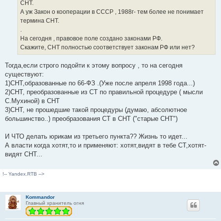
СНТ.
А уж Закон о кооперации в СССР , 1988г- тем более не понимает
термина СНТ.
.
На сегодня , правовое поле создано законами РФ.
Скажите, СНТ полностью соответствует законам РФ или нет?
Тогда,если строго подойти к этому вопросу , то на сегодня
существуют:
1)СНТ,образованные по 66-ФЗ .(Уже после апреля 1998 года...)
2)СНТ, преобразованные из СТ по правильной процедуре ( мысли
С.Мухиной) в СНТ
3)СНТ, не прошедшие такой процедуры (думаю, абсолютное
большинство..) преобразования СТ в СНТ ("старые СНТ")
И ЧТО делать юрикам из третьего пункта?? Жизнь то идет...
А власти когда хотят,то и применяют: хотят,видят в тебе СТ,хотят-
видят СНТ...
!-- Yandex.RTB -->
Kommandor
Главный хранитель огня