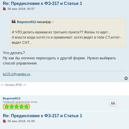
Re: Предисловие к ФЗ-217 и Статья 1
Н
28 июн 2018, 00:57
е
п
р
Begemot912
писал(а):
↑
о
ч
и
И ЧТО делать юрикам из третьего пункта?? Жизнь то идет...
т
а
А власти когда хотят,то и применяют: хотят,видят в тебе СТ,хотят-
н
видят СНТ...
н
о
е
Что делать?
с
о
Ну как бы логично переходить к другой форме. Нужно выбирать
о
способ управления.
б
щ
е
lu175.1@yandex.ru
н
и
е
!-- Yandex.RTB -->
Begemot912
Главный хранитель огня
Re: Предисловие к ФЗ-217 и Статья 1
Н
28 июн 2018, 01:00
е
п