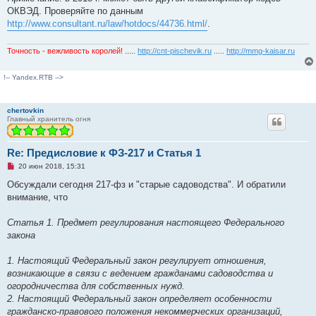
ОКВЭД. Проверяйте по данным
http://www.consultant.ru/law/hotdocs/44736.html/
.
Точность - вежливость королей!
.....
http://cnt-pischevik.ru
.....
http://mmg-kaisar.ru
!-- Yandex.RTB -->
chertovkin
Главный хранитель огня
Re: Предисловие к ФЗ-217 и Статья 1
Н
20 июн 2018, 15:31
е
п
Обсуждали сегодня 217-фз и "старые садоводства". И обратили
р
внимание, что
о
ч
и
Статья 1. Предмет регулирования настоящего Федерального
т
а
закона
н
н
о
1. Настоящий Федеральный закон регулирует отношения,
е
возникающие в связи с ведением гражданами садоводства и
с
о
огородничества для собственных нужд.
о
2. Настоящий Федеральный закон определяет особенности
б
щ
гражданско-правового положения некоммерческих организаций,