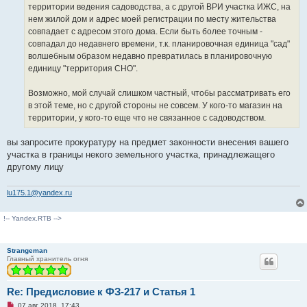
н
территории ведения садоводства, а с другой ВРИ участка ИЖС, на
н
о
нем жилой дом и адрес моей регистрации по месту жительства
е
совпадает с адресом этого дома. Если быть более точным -
с
о
совпадал до недавнего времени, т.к. планировочная единица "сад"
о
волшебным образом недавно превратилась в планировочную
б
щ
единицу "территория СНО".
е
н
и
Возможно, мой случай слишком частный, чтобы рассматривать его
е
в этой теме, но с другой стороны не совсем. У кого-то магазин на
территории, у кого-то еще что не связанное с садоводством.
вы запросите прокуратуру на предмет законности внесения вашего
участка в границы некого земельного участка, принадлежащего
другому лицу
lu175.1@yandex.ru
!-- Yandex.RTB -->
Strangeman
Главный хранитель огня
Re: Предисловие к ФЗ-217 и Статья 1
Н
07 авг 2018, 17:43