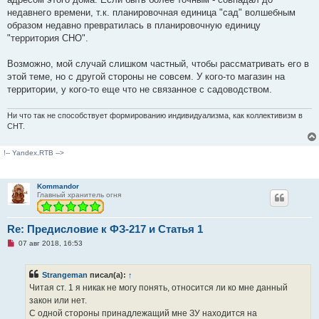
н
о
недавнего времени, т.к. планировочная единица "сад" волшебным
е
образом недавно превратилась в планировочную единицу
с
о
"территория СНО".
о
б
щ
Возможно, мой случай слишком частный, чтобы рассматривать его в
е
этой теме, но с другой стороны не совсем. У кого-то магазин на
н
и
территории, у кого-то еще что не связанное с садоводством.
е
Ни что так не способствует формированию индивидуализма, как коллективизм в
СНТ.
!-- Yandex.RTB -->
Kommandor
Главный хранитель огня
Re: Предисловие к ФЗ-217 и Статья 1
Н
07 авг 2018, 16:53
е
п
р
Strangeman
писал(а):
↑
о
ч
Читая ст. 1 я никак не могу понять, относится ли ко мне данный
и
закон или нет.
т
а
С одной стороны принадлежащий мне ЗУ находится на