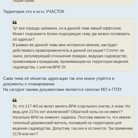
территорию.
б
щ
е
Территория это и есть УЧАСТОК
н
и
е
Тут все гораздо забавнее, но в данной теме явный оффтопик.
Может подскажете более подходящую тему, где можно поговорить
об адресах?
В рамках же данной темы мне интересно мнение, как будет
действовать правоприменитель в данной ситуации? Сочтет ли
закон, регулирующий отношения граждан, ведущих садоводство,
применимым к гражданам, проживающим на территории ведения
садоводства, с учетом ВРИ ЗУ.
Сама тема об объектах адресации так или иначе упрётся в
документы о планировании.
На сегодня такими документами являются генплан МО и ГПЗУ
То, что 217-ФЗ не велит менять ВРИ отдельного учатка, я знаю. Но
ведь для 217го нет исключений? Обратной силы он не имеет?
Насильно ВРИ не изменят, надеюсь. Поэтому имеем то, что имеем -
типичный деревенский житель, попавший на территорию для
ведения садоводства. Допустим, так оно и останется. Так применим
217й или нет?