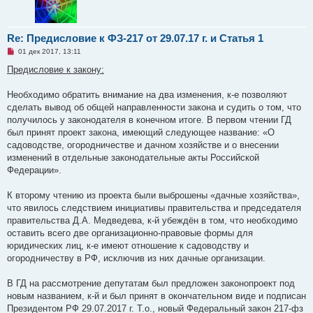
Re: Предисловие к ФЗ-217 от 29.07.17 г. и Статья 1
Н
01 дек 2017, 13:11
е
п
Предисловие к закону:
р
о
ч
Необходимо обратить внимание на два изменения, к-е позволяют
и
сделать вывод об общей направленности закона и судить о том, что
т
а
получилось у законодателя в конечном итоге. В первом чтении ГД
н
был принят проект закона, имеющий следующее название: «О
н
о
садоводстве, огородничестве и дачном хозяйстве и о внесении
е
изменений в отдельные законодательные акты Российской
с
о
Федерации».
о
б
щ
К второму чтению из проекта были выброшены «дачные хозяйства»,
е
что явилось следствием инициативы правительства и председателя
н
и
правительства Д.А. Медведева, к-й убеждён в том, что необходимо
е
оставить всего две организационно-правовые формы для
юридических лиц, к-е имеют отношение к садоводству и
огородничеству в РФ, исключив из них дачные организации.
В ГД на рассмотрение депутатам был предложен законопроект под
новым названием, к-й и был принят в окончательном виде и подписан
Президентом РФ 29.07.2017 г. Т.о., новый Федеральный закон 217-фз