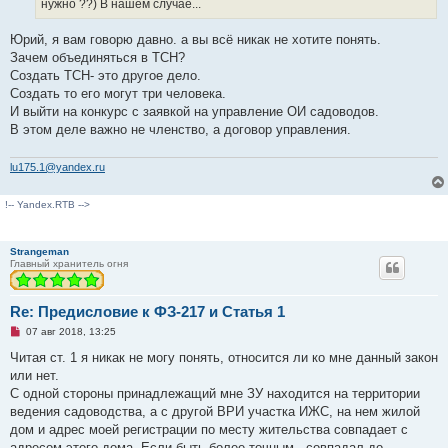
нужно ??) В нашем случае...
Юрий, я вам говорю давно. а вы всё никак не хотите понять.
Зачем объединяться в ТСН?
Создать ТСН- это другое дело.
Создать то его могут три человека.
И выйти на конкурс с заявкой на управление ОИ садоводов.
В этом деле важно не членство, а договор управления.
lu175.1@yandex.ru
!-- Yandex.RTB -->
Strangeman
Главный хранитель огня
Re: Предисловие к ФЗ-217 и Статья 1
Н
07 авг 2018, 13:25
е
п
Читая ст. 1 я никак не могу понять, относится ли ко мне данный закон
р
или нет.
о
ч
С одной стороны принадлежащий мне ЗУ находится на территории
и
ведения садоводства, а с другой ВРИ участка ИЖС, на нем жилой
т
а
дом и адрес моей регистрации по месту жительства совпадает с
н
адресом этого дома. Если быть более точным - совпадал до