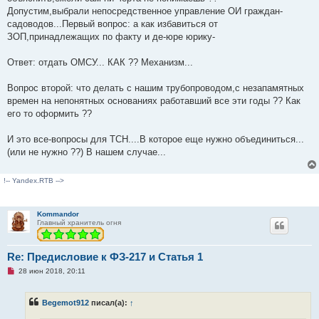
Допустим,выбрали непосредственное управление ОИ граждан-
садоводов...Первый вопрос: а как избавиться от
ЗОП,принадлежащих по факту и де-юре юрику-
Ответ: отдать ОМСУ... КАК ?? Механизм...
Вопрос второй: что делать с нашим трубопроводом,с незапамятных
времен на непонятных основаниях работавший все эти годы ?? Как
его то оформить ??
И это все-вопросы для ТСН....В которое еще нужно объединиться...
(или не нужно ??) В нашем случае...
!-- Yandex.RTB -->
Kommandor
Главный хранитель огня
Re: Предисловие к ФЗ-217 и Статья 1
Н
28 июн 2018, 20:11
е
п
р
Begemot912
писал(а):
↑
о
ч