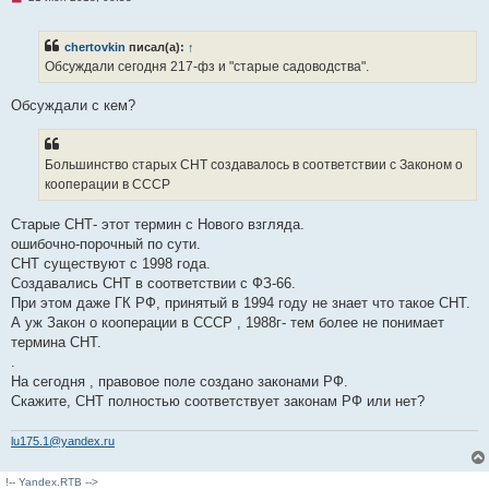
е
п
р
chertovkin
писал(а):
↑
о
ч
Обсуждали сегодня 217-фз и "старые садоводства".
и
т
а
Обсуждали с кем?
н
н
о
е
Большинство старых СНТ создавалось в соответствии с Законом о
с
о
кооперации в СССР
о
б
щ
Старые СНТ- этот термин с Нового взгляда.
е
ошибочно-порочный по сути.
н
и
СНТ существуют с 1998 года.
е
Создавались СНТ в соответствии с ФЗ-66.
При этом даже ГК РФ, принятый в 1994 году не знает что такое СНТ.
А уж Закон о кооперации в СССР , 1988г- тем более не понимает
термина СНТ.
.
На сегодня , правовое поле создано законами РФ.
Скажите, СНТ полностью соответствует законам РФ или нет?
lu175.1@yandex.ru
!-- Yandex.RTB -->