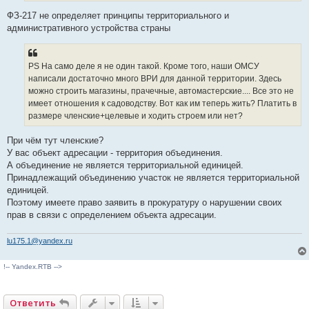
ФЗ-217 не определяет принципы территориального и
административного устройства страны
PS На само деле я не один такой. Кроме того, наши ОМСУ
написали достаточно много ВРИ для данной территории. Здесь
можно строить магазины, прачечные, автомастерские.... Все это не
имеет отношения к садоводству. Вот как им теперь жить? Платить в
размере членские+целевые и ходить строем или нет?
При чём тут членские?
У вас объект адресации - территория объединения.
А объединение не является территориальной единицей.
Принадлежащий объединению участок не является территориальной
единицей.
Поэтому имеете право заявить в прокуратуру о нарушении своих
прав в связи с определением объекта адресации.
lu175.1@yandex.ru
!-- Yandex.RTB -->
Ответить