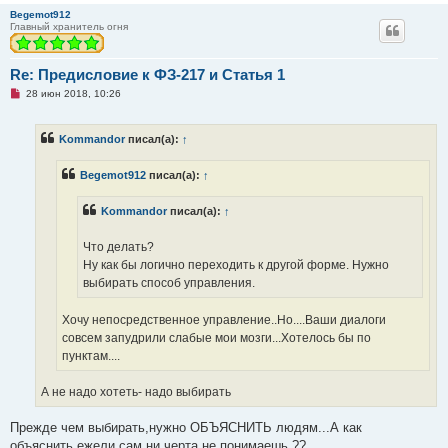
Begemot912
Главный хранитель огня
Re: Предисловие к ФЗ-217 и Статья 1
Н
28 июн 2018, 10:26
е
п
р
Kommandor
писал(а):
↑
о
ч
и
Begemot912
писал(а):
↑
т
а
н
Kommandor
писал(а):
↑
н
о
е
Что делать?
с
о
Ну как бы логично переходить к другой форме. Нужно
о
выбирать способ управления.
б
щ
е
Хочу непосредственное управление..Но....Ваши диалоги
н
и
совсем запудрили слабые мои мозги...Хотелось бы по
е
пунктам....
А не надо хотеть- надо выбирать
Прежде чем выбирать,нужно ОБЪЯСНИТЬ людям...А как
объяснить,ежели сам ни черта не понимаешь ??