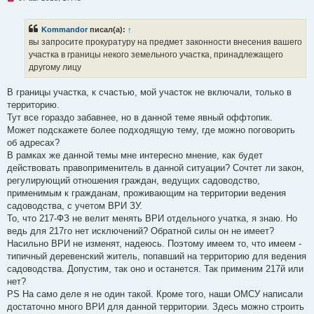
е
п
р
Kommandor
писал(а):
↑
о
ч
вы запросите прокуратуру на предмет законности внесения вашего
и
участка в границы некого земельного участка, принадлежащего
т
а
другому лицу
н
н
о
В границы участка, к счастью, мой участок не включали, только в
е
территорию.
с
о
Тут все гораздо забавнее, но в данной теме явный оффтопик.
о
Может подскажете более подходящую тему, где можно поговорить
б
щ
об адресах?
е
В рамках же данной темы мне интересно мнение, как будет
н
и
действовать правоприменитель в данной ситуации? Сочтет ли закон,
е
регулирующий отношения граждан, ведущих садоводство,
применимым к гражданам, проживающим на территории ведения
садоводства, с учетом ВРИ ЗУ.
То, что 217-ФЗ не велит менять ВРИ отдельного учатка, я знаю. Но
ведь для 217го нет исключений? Обратной силы он не имеет?
Насильно ВРИ не изменят, надеюсь. Поэтому имеем то, что имеем -
типичный деревенский житель, попавший на территорию для ведения
садоводства. Допустим, так оно и останется. Так применим 217й или
нет?
PS На само деле я не один такой. Кроме того, наши ОМСУ написали
достаточно много ВРИ для данной территории. Здесь можно строить