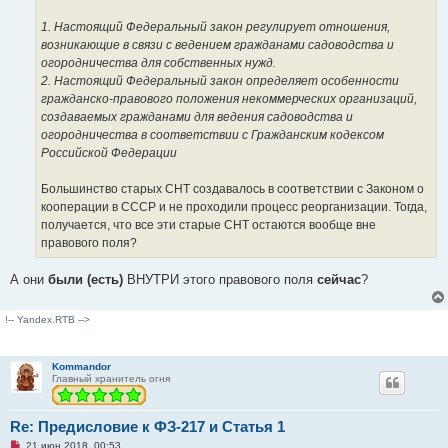
с
о
1. Настоящий Федеральный закон регулирует отношения,
о
возникающие в связи с ведением гражданами садоводства и
б
щ
огородничества для собственных нужд.
е
2. Настоящий Федеральный закон определяет особенности
н
и
гражданско-правового положения некоммерческих организаций,
е
создаваемых гражданами для ведения садоводства и
огородничества в соответствии с Гражданским кодексом
Российской Федерации
Большинство старых СНТ создавалось в соответствии с Законом о
кооперации в СССР и не проходили процесс реорганизации. Тогда,
получается, что все эти старые СНТ остаются вообще вне
правового поля?
А они
были (есть)
ВНУТРИ этого правового поля
сейчас
?
!-- Yandex.RTB -->
Kommandor
Главный хранитель огня
Re: Предисловие к ФЗ-217 и Статья 1
Н
21 июн 2018, 00:53