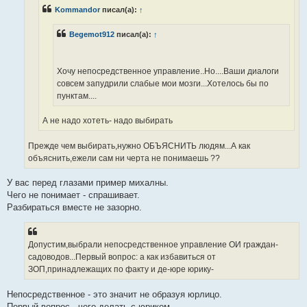
и
Kommandor
писал(а):
↑
т
а
н
Begemot912
писал(а):
↑
н
о
е
с
о
Хочу непосредственное управление..Но....Ваши диалоги
о
совсем запудрили слабые мои мозги...Хотелось бы по
б
щ
пунктам....
е
н
и
А не надо хотеть- надо выбирать
е
Прежде чем выбирать,нужно ОБЪЯСНИТЬ людям...А как
объяснить,ежели сам ни черта не понимаешь ??
У вас перед глазами пример михалны.
Чего не понимает - спрашивает.
Разбираться вместе не зазорно.
Допустим,выбрали непосредственное управление ОИ граждан-
садоводов...Первый вопрос: а как избавиться от
ЗОП,принадлежащих по факту и де-юре юрику-
Непосредственное - это значит не образуя юрлицо.
Первый вопрос - чего делать с юриком.