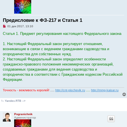
Предисловие к ФЗ-217 и Статья 1
Н
01 дек 2017, 13:10
е
п
Статья 1. Предмет регулирования настоящего Федерального закона
р
о
ч
1. Настоящий Федеральный закон регулирует отношения,
и
возникающие в связи с ведением гражданами садоводства и
т
а
огородничества для собственных нужд.
н
2. Настоящий Федеральный закон определяет особенности
н
о
гражданско-правового положения некоммерческих организаций,
е
создаваемых гражданами для ведения садоводства и
с
о
огородничества в соответствии с Гражданским кодексом Российской
о
Федерации.
б
щ
е
Точность - вежливость королей!
.....
http://cnt-pischevik.ru
.....
http://mmg-kaisar.ru
н
и
е
!-- Yandex.RTB -->
Pogranichnik
Администратор