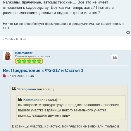
магазины, прачечные, автомастерские.... Все это не имеет
отношения к садоводству. Вот как им теперь жить? Платить в
размере членские+целевые и ходить строем или нет?
Ни что так не способствует формированию индивидуализма, как коллективизм в
СНТ.
!-- Yandex.RTB -->
Kommandor
Главный хранитель огня
Re: Предисловие к ФЗ-217 и Статья 1
Н
07 авг 2018, 18:46
е
п
р
Strangeman
писал(а):
↑
о
ч
и
Kommandor
писал(а):
↑
т
а
вы запросите прокуратуру на предмет законности внесения
н
вашего участка в границы некого земельного участка,
н
о
принадлежащего другому лицу
е
с
о
В границы участка, к счастью, мой участок не включали, только в
о