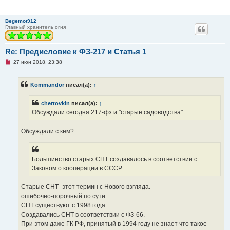
Begemot912
Главный хранитель огня
Re: Предисловие к ФЗ-217 и Статья 1
Н
27 июн 2018, 23:38
е
п
р
Kommandor
писал(а):
↑
о
ч
и
chertovkin
писал(а):
↑
т
а
Обсуждали сегодня 217-фз и "старые садоводства".
н
н
о
Обсуждали с кем?
е
с
о
о
Большинство старых СНТ создавалось в соответствии с
б
щ
Законом о кооперации в СССР
е
н
и
Старые СНТ- этот термин с Нового взгляда.
е
ошибочно-порочный по сути.
СНТ существуют с 1998 года.
Создавались СНТ в соответствии с ФЗ-66.
При этом даже ГК РФ, принятый в 1994 году не знает что такое