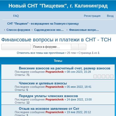
Новый СНТ "Пищевик", г. Калининград
FAQ
Регистрация
Вход
П
СНТ "Пищевик" - возвращение на Главную страницу
о
Список форумов
Садоводческое некоммерческое товарищество - Товарищество собственников недвижимости и другие. Кто победит?
Финансовые вопросы и платежи в СНТ - ТСН
и
Финансовые вопросы и платежи в СНТ - ТСН
с
Поиск
Расширенный по
Новая тема
к
Отметить все темы как прочтённые
• 25 тем • Страница
1
из
1
Темы
Внесение взносов на расчетный счет, размер взносов
Последнее сообщение
Pogranichnik
«
08 сен 2023, 15:28
Ответы:
71
1
2
3
4
5
Членские и целевые взносы
Последнее сообщение
Pogranichnik
«
05 июн 2022, 18:41
Ответы:
5
Порядок уплаты членских взносов
Последнее сообщение
Pogranichnik
«
24 фев 2022, 13:00
Ответы:
12
Отзыв на исковое заявление от Снт
Последнее сообщение
Pogranichnik
«
19 янв 2022, 20:12
Ответы:
3