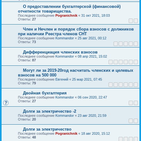
О предоставлении бухгалтерской (финансовой)
отчетности товарищества.
Последнее сообщение
Pogranichnik
«
31 окт 2021, 18:03
Ответы:
27
1
2
Член и Нечлен и порядок сбора взносов с должников
при наличии Реестра членов СНТ
Последнее сообщение
Kommandor
«
25 авг 2021, 00:12
Ответы:
73
1
2
3
4
5
Дифференциация членских взносов
Последнее сообщение
Kommandor
«
08 апр 2021, 15:02
Ответы:
87
1
2
3
4
5
6
Могут ли за 2019-20год насчитать членских и целевых
взносов на 500 000
Последнее сообщение
Евгений
«
25 мар 2021, 07:45
Ответы:
79
1
2
3
4
5
6
Двойная бухгалтерия
Последнее сообщение
Kommandor
«
06 сен 2020, 22:47
Ответы:
27
1
2
Долги за электричество -2
Последнее сообщение
Kommandor
«
23 авг 2020, 21:59
Ответы:
20
1
2
Долги за электричество
Последнее сообщение
Pogranichnik
«
18 авг 2020, 15:12
Ответы:
48