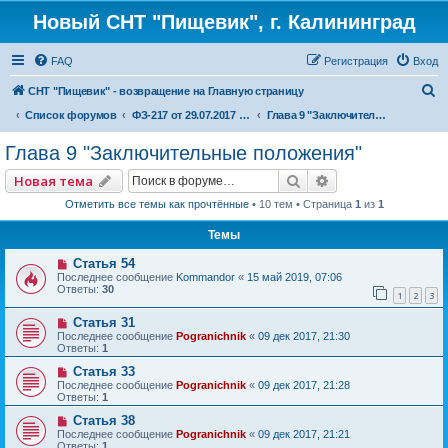
Новый СНТ "Пищевик", г. Калининград
FAQ
Регистрация
Вход
П
СНТ "Пищевик" - возвращение на Главную страницу
о
Список форумов
ФЗ-217 от 29.07.2017 г. "О ведении гражданами садоводства для собственных нужд и о внесении изменений в отдельные законодательные акты Российской Федерации"
Глава 9 "Заключительные положения"
и
Глава 9 "Заключительные положения"
с
Поиск
Расширенный по
Новая тема
к
Отметить все темы как прочтённые
• 10 тем • Страница
1
из
1
Темы
Статья 54
Последнее сообщение
Kommandor
«
15 май 2019, 07:06
Ответы:
30
1
2
3
Статья 31
Последнее сообщение
Pogranichnik
«
09 дек 2017, 21:30
Ответы:
1
Статья 33
Последнее сообщение
Pogranichnik
«
09 дек 2017, 21:28
Ответы:
1
Статья 38
Последнее сообщение
Pogranichnik
«
09 дек 2017, 21:21
Ответы:
1