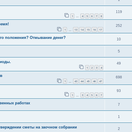
119
1
4
5
6
7
8
…
ремя!
252
1
13
14
15
16
17
…
го положения? Отмывание денег?
10
5
риоды.
49
1
2
3
4
ов
698
1
43
44
45
46
47
…
93
1
3
4
5
6
7
…
твенных работах
7
1
тверждении сметы на заочном собрании
2