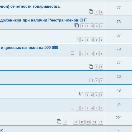
вой) отчетности товарищества.
27
1
2
с должников при наличии Реестра членов СНТ
73
1
2
3
4
5
87
1
2
3
4
5
6
 и целевых взносов на 500 000
79
1
2
3
4
5
6
27
1
2
20
1
2
48
1
2
3
4
84
1
2
3
4
5
6
221
1
11
12
13
14
15
…
ах
1