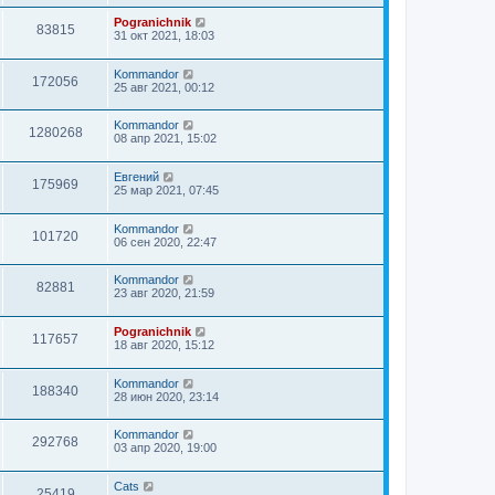
Pogranichnik
83815
31 окт 2021, 18:03
Kommandor
172056
25 авг 2021, 00:12
Kommandor
1280268
08 апр 2021, 15:02
Евгений
175969
25 мар 2021, 07:45
Kommandor
101720
06 сен 2020, 22:47
Kommandor
82881
23 авг 2020, 21:59
Pogranichnik
117657
18 авг 2020, 15:12
Kommandor
188340
28 июн 2020, 23:14
Kommandor
292768
03 апр 2020, 19:00
Cats
25419