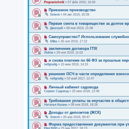
Pogranichnik
»
07 фев 2020, 16:00
Приказное производство
Sntexit
»
04 авг 2019, 20:39
Первая смета в товариществе за долгое в
Дмитрий
»
08 янв 2019, 21:08
Самоуправство? Использование служебно
Milita
»
26 ноя 2019, 17:22
заключение договора ГПХ
Лейла
»
29 ноя 2019, 11:02
и снова платежи по 66 ФЗ за прошлые пе
nefignafig
»
10 июн 2019, 14:15
решения ОСЧ в части определения взнос
nefignafig
»
03 май 2017, 12:47
Личный кабинет садовода
Сервис Садовод
»
25 июн 2018, 13:48
Требования уплаты за неучастие в общес
Наталья Казань
»
08 ноя 2018, 18:26
Доходы от депозитов (ЖСК)
Sntexit
»
20 апр 2018, 00:47
Форма предоставления документов при у
Piter3000
»
23 дек 2017, 16:13