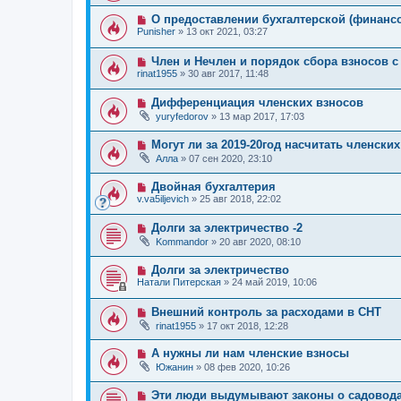
О предоставлении бухгалтерской (финансо
Punisher
»
13 окт 2021, 03:27
Член и Нечлен и порядок сбора взносов 
rinat1955
»
30 авг 2017, 11:48
Дифференциация членских взносов
yuryfedorov
»
13 мар 2017, 17:03
Могут ли за 2019-20год насчитать членских
Алла
»
07 сен 2020, 23:10
Двойная бухгалтерия
v.va5iljevich
»
25 авг 2018, 22:02
Долги за электричество -2
Kommandor
»
20 авг 2020, 08:10
Долги за электричество
Натали Питерская
»
24 май 2019, 10:06
Внешний контроль за расходами в СНТ
rinat1955
»
17 окт 2018, 12:28
А нужны ли нам членские взносы
Южанин
»
08 фев 2020, 10:26
Эти люди выдумывают законы о садовод