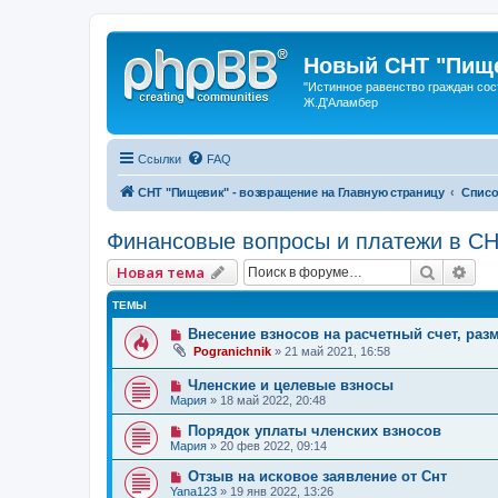
Новый СНТ "Пище
"Истинное равенство граждан сос
Ж.Д'Аламбер
Ссылки
FAQ
СНТ "Пищевик" - возвращение на Главную страницу
Списо
Финансовые вопросы и платежи в СН
Поиск
Рас
Новая тема
ТЕМЫ
Внесение взносов на расчетный счет, раз
Pogranichnik
»
21 май 2021, 16:58
Членские и целевые взносы
Мария
»
18 май 2022, 20:48
Порядок уплаты членских взносов
Мария
»
20 фев 2022, 09:14
Отзыв на исковое заявление от Снт
Yana123
»
19 янв 2022, 13:26