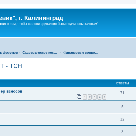
вик", г. Калининград
тоит в том, чтобы все они одинаково были подчинены законам" -
к форумов
Садоводческое некоммерческое товарищество - Товарищество собственников недвижимости и другие. Кто победит?
Финансовые вопросы и платежи в СНТ - ТСН
Т - ТСН
ширенный поиск
ОТВЕТЫ
мер взносов
71
1
2
3
4
5
5
12
3