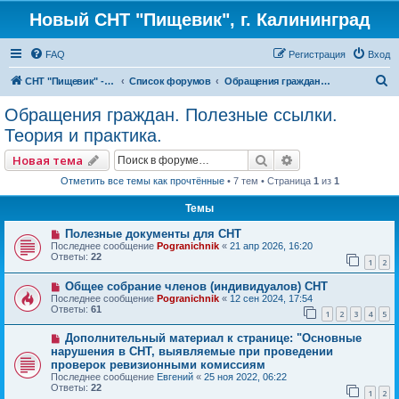
Новый СНТ "Пищевик", г. Калининград
FAQ
Регистрация
Вход
П
СНТ "Пищевик" - возвращение на Главную страницу
Список форумов
Обращения граждан. Полезные ссылки. Теория и практика.
о
Обращения граждан. Полезные ссылки.
и
Теория и практика.
с
Поиск
Расширенный по
Новая тема
к
Отметить все темы как прочтённые
• 7 тем • Страница
1
из
1
Темы
Полезные документы для СНТ
Последнее сообщение
Pogranichnik
«
21 апр 2026, 16:20
Ответы:
22
1
2
Общее собрание членов (индивидуалов) СНТ
Последнее сообщение
Pogranichnik
«
12 сен 2024, 17:54
Ответы:
61
1
2
3
4
5
Дополнительный материал к странице: "Основные
нарушения в СНТ, выявляемые при проведении
проверок ревизионными комиссиям
Последнее сообщение
Евгений
«
25 ноя 2022, 06:22
Ответы:
22
1
2