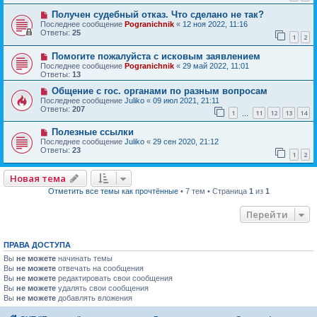
Получен судебный отказ. Что сделано не так?
Последнее сообщение
Pogranichnik
«
12 ноя 2022, 11:16
Ответы:
25
1
2
Помогите пожалуйста с исковым заявлением
Последнее сообщение
Pogranichnik
«
29 май 2022, 11:01
Ответы:
13
Общение с гос. органами по разным вопросам
Последнее сообщение
Juliko
«
09 июл 2021, 21:11
Ответы:
207
1
11
12
13
14
…
Полезные ссылки
Последнее сообщение
Juliko
«
29 сен 2020, 21:12
Ответы:
23
1
2
Новая тема
Отметить все темы как прочтённые
• 7 тем • Страница
1
из
1
Перейти
ПРАВА ДОСТУПА
Вы
не можете
начинать темы
Вы
не можете
отвечать на сообщения
Вы
не можете
редактировать свои сообщения
Вы
не можете
удалять свои сообщения
Вы
не можете
добавлять вложения