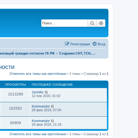
Поиск
Расширенный п
Регистрация
Вход
низаций граждан согласно ГК РФ
Создание СНТ, ТСН, кооператива, партнёрства в результате девелоперской деятельности
ности
Отметить все темы как прочтённые
• 3 темы • Страница
1
из
1
ПРОСМОТРЫ
ПОСЛЕДНЕЕ СООБЩЕНИЕ
Jennifer
1013289
12 янв 2020, 01:02
Kommandor
162583
28 фев 2019, 07:04
Kommandor
80909
26 фев 2018, 21:19
Отметить все темы как прочтённые
• 3 темы • Страница
1
из
1