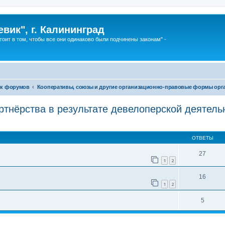
вик", г. Калининград
тоит в том, чтобы все они одинаково были подчинены законам" -
к форумов
Кооперативы, союзы и другие организационно-правовые формы орга
ртнёрства в результате девелоперской деятель
ширенный поиск
ОТВЕТЫ
27
1
2
16
1
2
5