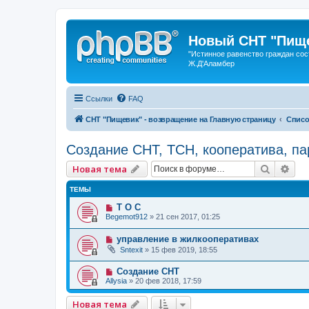
Новый СНТ "Пище
"Истинное равенство граждан сос
Ж.Д'Аламбер
Ссылки
FAQ
СНТ "Пищевик" - возвращение на Главную страницу
Списо
Создание СНТ, ТСН, кооператива, па
Поиск
Рас
Новая тема
ТЕМЫ
Т О С
Begemot912
»
21 сен 2017, 01:25
управление в жилкооперативах
Sntexit
»
15 фев 2019, 18:55
Создание СНТ
Allysia
»
20 фев 2018, 17:59
Новая тема