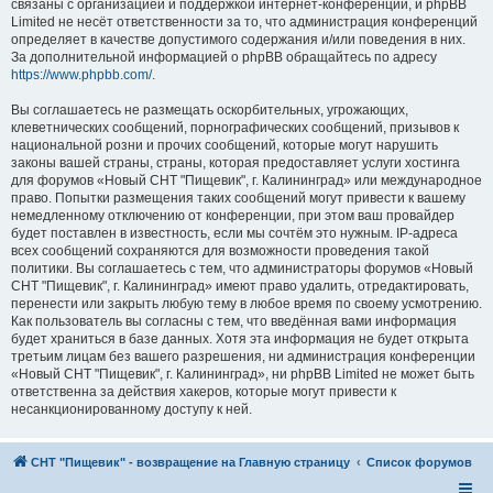
связаны с организацией и поддержкой интернет-конференций, и phpBB
Limited не несёт ответственности за то, что администрация конференций
определяет в качестве допустимого содержания и/или поведения в них.
За дополнительной информацией о phpBB обращайтесь по адресу
https://www.phpbb.com/
.
Вы соглашаетесь не размещать оскорбительных, угрожающих,
клеветнических сообщений, порнографических сообщений, призывов к
национальной розни и прочих сообщений, которые могут нарушить
законы вашей страны, страны, которая предоставляет услуги хостинга
для форумов «Новый СНТ "Пищевик", г. Калининград» или международное
право. Попытки размещения таких сообщений могут привести к вашему
немедленному отключению от конференции, при этом ваш провайдер
будет поставлен в известность, если мы сочтём это нужным. IP-адреса
всех сообщений сохраняются для возможности проведения такой
политики. Вы соглашаетесь с тем, что администраторы форумов «Новый
СНТ "Пищевик", г. Калининград» имеют право удалить, отредактировать,
перенести или закрыть любую тему в любое время по своему усмотрению.
Как пользователь вы согласны с тем, что введённая вами информация
будет храниться в базе данных. Хотя эта информация не будет открыта
третьим лицам без вашего разрешения, ни администрация конференции
«Новый СНТ "Пищевик", г. Калининград», ни phpBB Limited не может быть
ответственна за действия хакеров, которые могут привести к
несанкционированному доступу к ней.
СНТ "Пищевик" - возвращение на Главную страницу
Список форумов