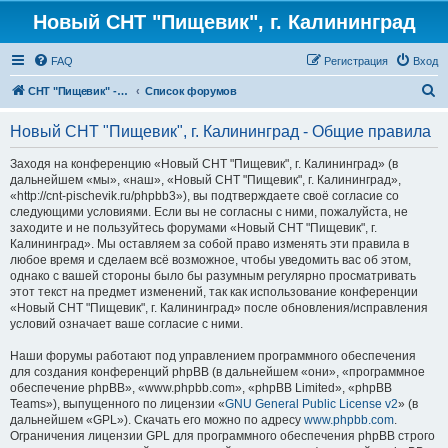
Новый СНТ "Пищевик", г. Калининград
FAQ
Регистрация
Вход
П
СНТ "Пищевик" - возвращение на Главную страницу
Список форумов
о
Новый СНТ "Пищевик", г. Калининград - Общие правила
и
с
Заходя на конференцию «Новый СНТ "Пищевик", г. Калининград» (в
дальнейшем «мы», «наш», «Новый СНТ "Пищевик", г. Калининград»,
к
«http://cnt-pischevik.ru/phpbb3»), вы подтверждаете своё согласие со
следующими условиями. Если вы не согласны с ними, пожалуйста, не
заходите и не пользуйтесь форумами «Новый СНТ "Пищевик", г.
Калининград». Мы оставляем за собой право изменять эти правила в
любое время и сделаем всё возможное, чтобы уведомить вас об этом,
однако с вашей стороны было бы разумным регулярно просматривать
этот текст на предмет изменений, так как использование конференции
«Новый СНТ "Пищевик", г. Калининград» после обновления/исправления
условий означает ваше согласие с ними.
Наши форумы работают под управлением программного обеспечения
для создания конференций phpBB (в дальнейшем «они», «программное
обеспечение phpBB», «www.phpbb.com», «phpBB Limited», «phpBB
Teams»), выпущенного по лицензии «
GNU General Public License v2
» (в
дальнейшем «GPL»). Скачать его можно по адресу
www.phpbb.com
.
Ограничения лицензии GPL для программного обеспечения phpBB строго