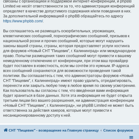
связаны с организацией и поддержкой интернет-конференций, и phpBB
Limited не несёт ответственности за то, что администрация конференций
определяет в качестве допустимого содержания и/или поведения в них.
За дополнительной информацией о phpBB обращайтесь по адресу
https://www.phpbb.com/
.
Вы соглашаетесь не размещать оскорбительных, угрожающих,
клеветнических сообщений, порнографических сообщений, призывов к
национальной розни и прочих сообщений, которые могут нарушить
законы вашей страны, страны, которая предоставляет услуги хостинга
для форумов «Новый СНТ "Пищевик", г. Калининград» или международное
право. Попытки размещения таких сообщений могут привести к вашему
немедленному отключению от конференции, при этом ваш провайдер
будет поставлен в известность, если мы сочтём это нужным. IP-адреса
всех сообщений сохраняются для возможности проведения такой
политики. Вы соглашаетесь с тем, что администраторы форумов «Новый
СНТ "Пищевик", г. Калининград» имеют право удалить, отредактировать,
перенести или закрыть любую тему в любое время по своему усмотрению.
Как пользователь вы согласны с тем, что введённая вами информация
будет храниться в базе данных. Хотя эта информация не будет открыта
третьим лицам без вашего разрешения, ни администрация конференции
«Новый СНТ "Пищевик", г. Калининград», ни phpBB Limited не может быть
ответственна за действия хакеров, которые могут привести к
несанкционированному доступу к ней.
СНТ "Пищевик" - возвращение на Главную страницу
Список форумов