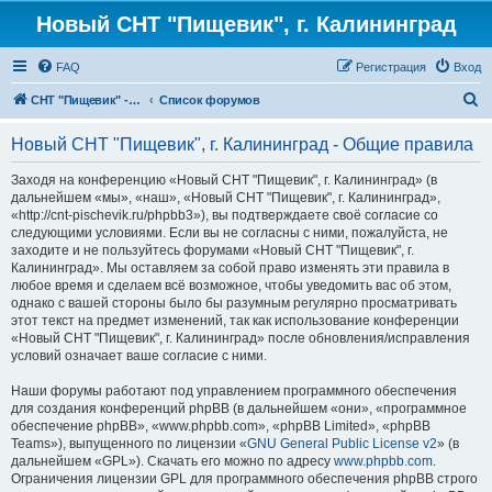
Новый СНТ "Пищевик", г. Калининград
FAQ
Регистрация
Вход
П
СНТ "Пищевик" - возвращение на Главную страницу
Список форумов
о
Новый СНТ "Пищевик", г. Калининград - Общие правила
и
с
Заходя на конференцию «Новый СНТ "Пищевик", г. Калининград» (в
дальнейшем «мы», «наш», «Новый СНТ "Пищевик", г. Калининград»,
к
«http://cnt-pischevik.ru/phpbb3»), вы подтверждаете своё согласие со
следующими условиями. Если вы не согласны с ними, пожалуйста, не
заходите и не пользуйтесь форумами «Новый СНТ "Пищевик", г.
Калининград». Мы оставляем за собой право изменять эти правила в
любое время и сделаем всё возможное, чтобы уведомить вас об этом,
однако с вашей стороны было бы разумным регулярно просматривать
этот текст на предмет изменений, так как использование конференции
«Новый СНТ "Пищевик", г. Калининград» после обновления/исправления
условий означает ваше согласие с ними.
Наши форумы работают под управлением программного обеспечения
для создания конференций phpBB (в дальнейшем «они», «программное
обеспечение phpBB», «www.phpbb.com», «phpBB Limited», «phpBB
Teams»), выпущенного по лицензии «
GNU General Public License v2
» (в
дальнейшем «GPL»). Скачать его можно по адресу
www.phpbb.com
.
Ограничения лицензии GPL для программного обеспечения phpBB строго