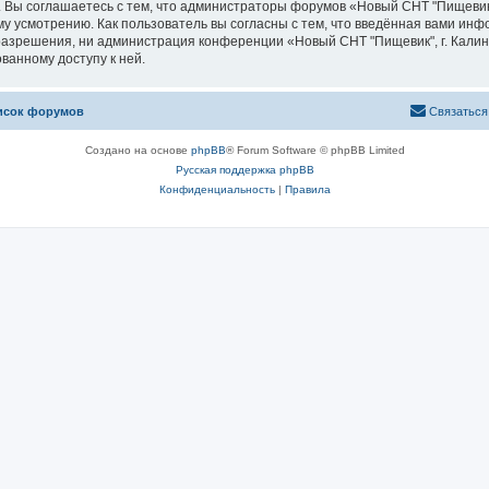
 Вы соглашаетесь с тем, что администраторы форумов «Новый СНТ "Пищевик",
у усмотрению. Как пользователь вы согласны с тем, что введённая вами инф
азрешения, ни администрация конференции «Новый СНТ "Пищевик", г. Калини
ванному доступу к ней.
исок форумов
Связаться
Создано на основе
phpBB
® Forum Software © phpBB Limited
Русская поддержка phpBB
Конфиденциальность
|
Правила