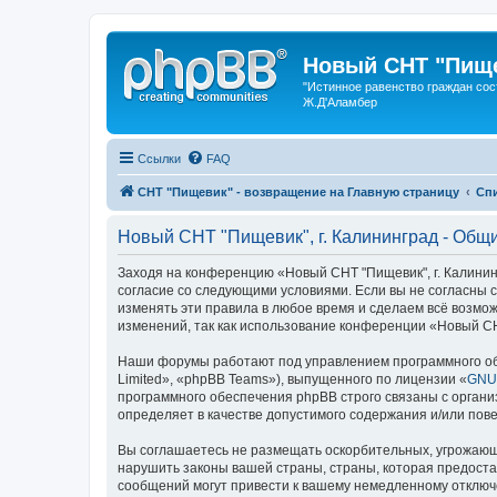
Новый СНТ "Пище
"Истинное равенство граждан сос
Ж.Д'Аламбер
Ссылки
FAQ
СНТ "Пищевик" - возвращение на Главную страницу
Сп
Новый СНТ "Пищевик", г. Калининград - Общ
Заходя на конференцию «Новый СНТ "Пищевик", г. Калинингр
согласие со следующими условиями. Если вы не согласны с
изменять эти правила в любое время и сделаем всё возмож
изменений, так как использование конференции «Новый СН
Наши форумы работают под управлением программного об
Limited», «phpBB Teams»), выпущенного по лицензии «
GNU 
программного обеспечения phpBB строго связаны с органи
определяет в качестве допустимого содержания и/или по
Вы соглашаетесь не размещать оскорбительных, угрожающ
нарушить законы вашей страны, страны, которая предоста
сообщений могут привести к вашему немедленному отключе