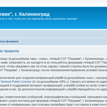
вик", г. Калининград
тоит в том, чтобы все они одинаково были подчинены законам" -
исок форумов
ие правила
ад» (в дальнейшем «мы», «наш», «Новый СНТ "Пищевик", г. Калининград», «htt
 ними, пожалуйста, не заходите и не пользуйтесь форумами «Новый СНТ "Пищ
ное, чтобы уведомить вас об этом, однако с вашей стороны было бы разумны
Т "Пищевик", г. Калининград» после обновления/исправления условий означа
еспечения для создания конференций phpBB (в дальнейшем «они», «програ
General Public License v2
» (в дальнейшем «GPL»). Скачать его можно по адр
зацией и поддержкой интернет-конференций, и phpBB Limited не несёт ответ
ведения в них. За дополнительной информацией о phpBB обращайтесь по адр
их, клеветнических сообщений, порнографических сообщений, призывов к на
вляет услуги хостинга для форумов «Новый СНТ "Пищевик", г. Калининград»
нию от конференции, при этом ваш провайдер будет поставлен в известность