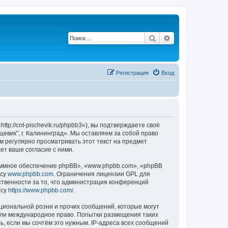
Поиск
Расширенный п
Регистрация
Вход
p://cnt-pischevik.ru/phpbb3»), вы подтверждаете своё
евик", г. Калининград». Мы оставляем за собой право
м регулярно просматривать этот текст на предмет
ет ваше согласие с ними.
ммное обеспечение phpBB», «www.phpbb.com», «phpBB
есу
www.phpbb.com
. Ограничения лицензии GPL для
ственности за то, что администрация конференций
есу
https://www.phpbb.com/
.
циональной розни и прочих сообщений, которые могут
 или международное право. Попытки размещения таких
, если мы сочтём это нужным. IP-адреса всех сообщений