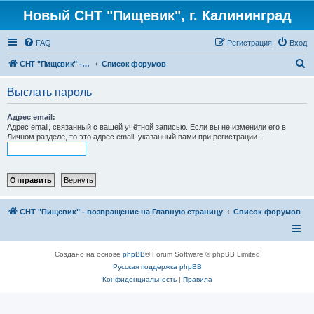
Новый СНТ "Пищевик", г. Калининград
FAQ
Регистрация
Вход
П
СНТ "Пищевик" - возвращение на Главную страницу
Список форумов
о
Выслать пароль
и
с
Адрес email:
Адрес email, связанный с вашей учётной записью. Если вы не изменили его в
к
Личном разделе, то это адрес email, указанный вами при регистрации.
СНТ "Пищевик" - возвращение на Главную страницу
Список форумов
Создано на основе
phpBB
® Forum Software © phpBB Limited
Русская поддержка phpBB
Конфиденциальность
|
Правила