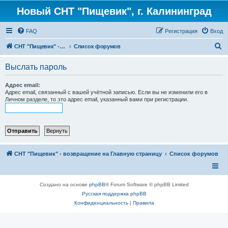
Новый СНТ "Пищевик", г. Калининград
FAQ
Регистрация
Вход
П
СНТ "Пищевик" - возвращение на Главную страницу
Список форумов
о
Выслать пароль
и
с
Адрес email:
Адрес email, связанный с вашей учётной записью. Если вы не изменили его в
к
Личном разделе, то это адрес email, указанный вами при регистрации.
СНТ "Пищевик" - возвращение на Главную страницу
Список форумов
Создано на основе
phpBB
® Forum Software © phpBB Limited
Русская поддержка phpBB
Конфиденциальность
|
Правила