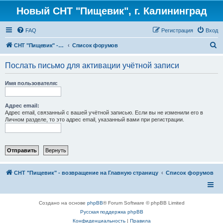
Новый СНТ "Пищевик", г. Калининград
FAQ
Регистрация
Вход
П
СНТ "Пищевик" - возвращение на Главную страницу
Список форумов
о
Послать письмо для активации учётной записи
и
с
Имя пользователя:
к
Адрес email:
Адрес email, связанный с вашей учётной записью. Если вы не изменили его в
Личном разделе, то это адрес email, указанный вами при регистрации.
СНТ "Пищевик" - возвращение на Главную страницу
Список форумов
Создано на основе
phpBB
® Forum Software © phpBB Limited
Русская поддержка phpBB
Конфиденциальность
|
Правила