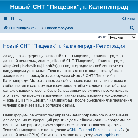
Новый СНТ "Пищевик", г. Калининград
FAQ
Вход
П
СНТ "Пищевик" - возвращение на Главную страницу
Список форумов
о
Язык:
и
Новый СНТ "Пищевик", г. Калининград - Регистрация
с
Заходя на конференцию «Новый СНТ "Пищевик", г. Калининград» (в
к
дальнейшем «мы», «наш», «Новый СНТ "Пищевик", г. Калининград»,
«http://cnt-pischevik.ru/phpbb3»), вы подтверждаете своё согласие со
следующими условиями. Если вы не согласны с ними, пожалуйста, не
заходите и не пользуйтесь форумами «Новый СНТ "Пищевик", г.
Калининград». Мы оставляем за собой право изменять эти правила в
любое время и сделаем всё возможное, чтобы уведомить вас об этом,
однако с вашей стороны было бы разумным регулярно просматривать
этот текст на предмет изменений, так как использование конференции
«Новый СНТ "Пищевик", г. Калининград» после обновления/исправления
условий означает ваше согласие с ними.
Наши форумы работают под управлением программного обеспечения
для создания конференций phpBB (в дальнейшем «они», «программное
обеспечение phpBB», «www.phpbb.com», «phpBB Limited», «phpBB
Teams»), выпущенного по лицензии «
GNU General Public License v2
» (в
дальнейшем «GPL»). Скачать его можно по адресу
www.phpbb.com
.