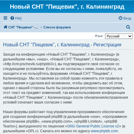
Новый СНТ "Пищевик", г. Калининград
FAQ
Вход
П
СНТ "Пищевик" - возвращение на Главную страницу
Список форумов
о
Язык:
и
Новый СНТ "Пищевик", г. Калининград - Регистрация
с
Заходя на конференцию «Новый СНТ "Пищевик", г. Калининград» (в
к
дальнейшем «мы», «наш», «Новый СНТ "Пищевик", г. Калининград»,
«http://cnt-pischevik.ru/phpbb3»), вы подтверждаете своё согласие со
следующими условиями. Если вы не согласны с ними, пожалуйста, не
заходите и не пользуйтесь форумами «Новый СНТ "Пищевик", г.
Калининград». Мы оставляем за собой право изменять эти правила в
любое время и сделаем всё возможное, чтобы уведомить вас об этом,
однако с вашей стороны было бы разумным регулярно просматривать
этот текст на предмет изменений, так как использование конференции
«Новый СНТ "Пищевик", г. Калининград» после обновления/исправления
условий означает ваше согласие с ними.
Наши форумы работают под управлением программного обеспечения
для создания конференций phpBB (в дальнейшем «они», «программное
обеспечение phpBB», «www.phpbb.com», «phpBB Limited», «phpBB
Teams»), выпущенного по лицензии «
GNU General Public License v2
» (в
дальнейшем «GPL»). Скачать его можно по адресу
www.phpbb.com
.