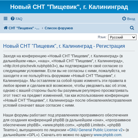
Новый СНТ "Пищевик", г. Калининград
FAQ
Вход
П
СНТ "Пищевик" - возвращение на Главную страницу
Список форумов
о
Язык:
и
Новый СНТ "Пищевик", г. Калининград - Регистрация
с
Заходя на конференцию «Новый СНТ "Пищевик", г. Калининград» (в
к
дальнейшем «мы», «наш», «Новый СНТ "Пищевик", г. Калининград»,
«http://cnt-pischevik.ru/phpbb3»), вы подтверждаете своё согласие со
следующими условиями. Если вы не согласны с ними, пожалуйста, не
заходите и не пользуйтесь форумами «Новый СНТ "Пищевик", г.
Калининград». Мы оставляем за собой право изменять эти правила в
любое время и сделаем всё возможное, чтобы уведомить вас об этом,
однако с вашей стороны было бы разумным регулярно просматривать
этот текст на предмет изменений, так как использование конференции
«Новый СНТ "Пищевик", г. Калининград» после обновления/исправления
условий означает ваше согласие с ними.
Наши форумы работают под управлением программного обеспечения
для создания конференций phpBB (в дальнейшем «они», «программное
обеспечение phpBB», «www.phpbb.com», «phpBB Limited», «phpBB
Teams»), выпущенного по лицензии «
GNU General Public License v2
» (в
дальнейшем «GPL»). Скачать его можно по адресу
www.phpbb.com
.