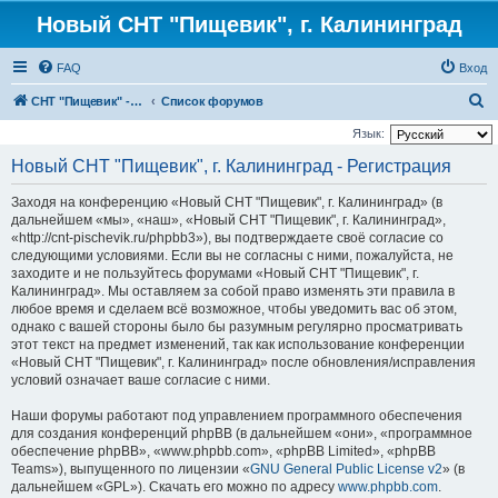
Новый СНТ "Пищевик", г. Калининград
FAQ
Вход
П
СНТ "Пищевик" - возвращение на Главную страницу
Список форумов
о
Язык:
и
Новый СНТ "Пищевик", г. Калининград - Регистрация
с
Заходя на конференцию «Новый СНТ "Пищевик", г. Калининград» (в
к
дальнейшем «мы», «наш», «Новый СНТ "Пищевик", г. Калининград»,
«http://cnt-pischevik.ru/phpbb3»), вы подтверждаете своё согласие со
следующими условиями. Если вы не согласны с ними, пожалуйста, не
заходите и не пользуйтесь форумами «Новый СНТ "Пищевик", г.
Калининград». Мы оставляем за собой право изменять эти правила в
любое время и сделаем всё возможное, чтобы уведомить вас об этом,
однако с вашей стороны было бы разумным регулярно просматривать
этот текст на предмет изменений, так как использование конференции
«Новый СНТ "Пищевик", г. Калининград» после обновления/исправления
условий означает ваше согласие с ними.
Наши форумы работают под управлением программного обеспечения
для создания конференций phpBB (в дальнейшем «они», «программное
обеспечение phpBB», «www.phpbb.com», «phpBB Limited», «phpBB
Teams»), выпущенного по лицензии «
GNU General Public License v2
» (в
дальнейшем «GPL»). Скачать его можно по адресу
www.phpbb.com
.