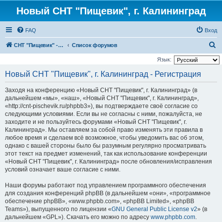
Новый СНТ "Пищевик", г. Калининград
FAQ
Вход
П
СНТ "Пищевик" - возвращение на Главную страницу
Список форумов
о
Язык:
и
Новый СНТ "Пищевик", г. Калининград - Регистрация
с
Заходя на конференцию «Новый СНТ "Пищевик", г. Калининград» (в
к
дальнейшем «мы», «наш», «Новый СНТ "Пищевик", г. Калининград»,
«http://cnt-pischevik.ru/phpbb3»), вы подтверждаете своё согласие со
следующими условиями. Если вы не согласны с ними, пожалуйста, не
заходите и не пользуйтесь форумами «Новый СНТ "Пищевик", г.
Калининград». Мы оставляем за собой право изменять эти правила в
любое время и сделаем всё возможное, чтобы уведомить вас об этом,
однако с вашей стороны было бы разумным регулярно просматривать
этот текст на предмет изменений, так как использование конференции
«Новый СНТ "Пищевик", г. Калининград» после обновления/исправления
условий означает ваше согласие с ними.
Наши форумы работают под управлением программного обеспечения
для создания конференций phpBB (в дальнейшем «они», «программное
обеспечение phpBB», «www.phpbb.com», «phpBB Limited», «phpBB
Teams»), выпущенного по лицензии «
GNU General Public License v2
» (в
дальнейшем «GPL»). Скачать его можно по адресу
www.phpbb.com
.