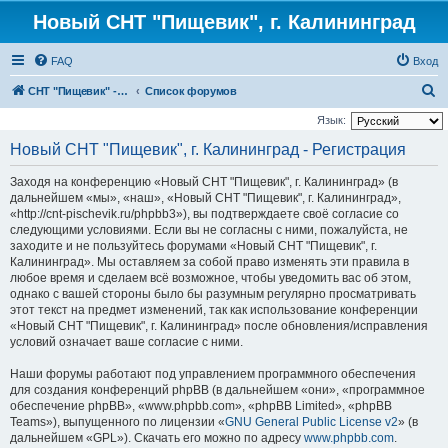
Новый СНТ "Пищевик", г. Калининград
FAQ
Вход
П
СНТ "Пищевик" - возвращение на Главную страницу
Список форумов
о
Язык:
и
Новый СНТ "Пищевик", г. Калининград - Регистрация
с
Заходя на конференцию «Новый СНТ "Пищевик", г. Калининград» (в
к
дальнейшем «мы», «наш», «Новый СНТ "Пищевик", г. Калининград»,
«http://cnt-pischevik.ru/phpbb3»), вы подтверждаете своё согласие со
следующими условиями. Если вы не согласны с ними, пожалуйста, не
заходите и не пользуйтесь форумами «Новый СНТ "Пищевик", г.
Калининград». Мы оставляем за собой право изменять эти правила в
любое время и сделаем всё возможное, чтобы уведомить вас об этом,
однако с вашей стороны было бы разумным регулярно просматривать
этот текст на предмет изменений, так как использование конференции
«Новый СНТ "Пищевик", г. Калининград» после обновления/исправления
условий означает ваше согласие с ними.
Наши форумы работают под управлением программного обеспечения
для создания конференций phpBB (в дальнейшем «они», «программное
обеспечение phpBB», «www.phpbb.com», «phpBB Limited», «phpBB
Teams»), выпущенного по лицензии «
GNU General Public License v2
» (в
дальнейшем «GPL»). Скачать его можно по адресу
www.phpbb.com
.