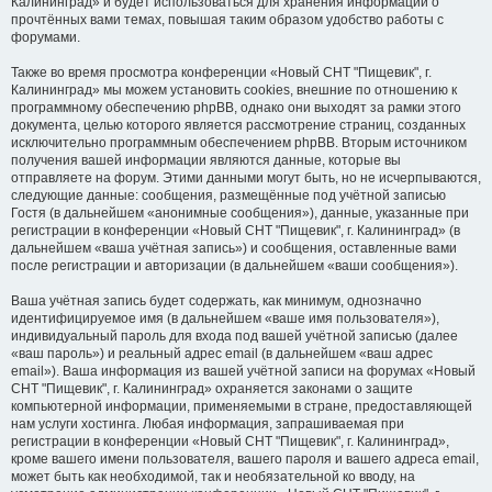
Калининград» и будет использоваться для хранения информации о
прочтённых вами темах, повышая таким образом удобство работы с
форумами.
Также во время просмотра конференции «Новый СНТ "Пищевик", г.
Калининград» мы можем установить cookies, внешние по отношению к
программному обеспечению phpBB, однако они выходят за рамки этого
документа, целью которого является рассмотрение страниц, созданных
исключительно программным обеспечением phpBB. Вторым источником
получения вашей информации являются данные, которые вы
отправляете на форум. Этими данными могут быть, но не исчерпываются,
следующие данные: сообщения, размещённые под учётной записью
Гостя (в дальнейшем «анонимные сообщения»), данные, указанные при
регистрации в конференции «Новый СНТ "Пищевик", г. Калининград» (в
дальнейшем «ваша учётная запись») и сообщения, оставленные вами
после регистрации и авторизации (в дальнейшем «ваши сообщения»).
Ваша учётная запись будет содержать, как минимум, однозначно
идентифицируемое имя (в дальнейшем «ваше имя пользователя»),
индивидуальный пароль для входа под вашей учётной записью (далее
«ваш пароль») и реальный адрес email (в дальнейшем «ваш адрес
email»). Ваша информация из вашей учётной записи на форумах «Новый
СНТ "Пищевик", г. Калининград» охраняется законами о защите
компьютерной информации, применяемыми в стране, предоставляющей
нам услуги хостинга. Любая информация, запрашиваемая при
регистрации в конференции «Новый СНТ "Пищевик", г. Калининград»,
кроме вашего имени пользователя, вашего пароля и вашего адреса email,
может быть как необходимой, так и необязательной ко вводу, на