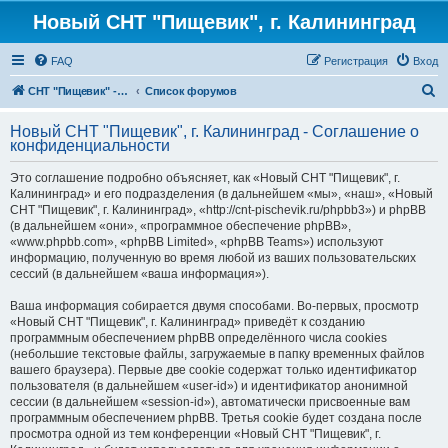
Новый СНТ "Пищевик", г. Калининград
FAQ
Регистрация
Вход
П
СНТ "Пищевик" - возвращение на Главную страницу
Список форумов
о
Новый СНТ "Пищевик", г. Калининград - Соглашение о
и
конфиденциальности
с
Это соглашение подробно объясняет, как «Новый СНТ "Пищевик", г.
к
Калининград» и его подразделения (в дальнейшем «мы», «наш», «Новый
СНТ "Пищевик", г. Калининград», «http://cnt-pischevik.ru/phpbb3») и phpBB
(в дальнейшем «они», «программное обеспечение phpBB»,
«www.phpbb.com», «phpBB Limited», «phpBB Teams») используют
информацию, полученную во время любой из ваших пользовательских
сессий (в дальнейшем «ваша информация»).
Ваша информация собирается двумя способами. Во-первых, просмотр
«Новый СНТ "Пищевик", г. Калининград» приведёт к созданию
программным обеспечением phpBB определённого числа cookies
(небольшие текстовые файлы, загружаемые в папку временных файлов
вашего браузера). Первые две cookie содержат только идентификатор
пользователя (в дальнейшем «user-id») и идентификатор анонимной
сессии (в дальнейшем «session-id»), автоматически присвоенные вам
программным обеспечением phpBB. Третья cookie будет создана после
просмотра одной из тем конференции «Новый СНТ "Пищевик", г.