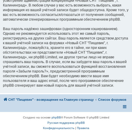
усмотрение администрации конференции «Новый СНТ "Пищевик", г.
Калининград». В любом случае у вас есть возможность выбрать, какая
информация из вашей учётной записи будет общедоступна. Кроме того, у
вас есть возможность согласиться/отказаться от получения сообщений,
автоматически сгенерированных программным обеспечением phpBB.
Ваш пароль надёжно зашифрован (односторонним хэшированием).
Однако не рекомендуется использовать этот же самый пароль,
регистрируясь на других сайтах. Ваш пароль является средством доступа
к вашей учётной записи на форумах «Новый СНТ "Пищевик", г.
Калининград», пожалуйста, храните его в тайне, ни при каких
обстоятельствах ни представители «Новый СНТ "Пищевик", г.
Калининград», ни phpBB Limited, ни другое третье лицо не вправе
спрашивать ваш пароль. В случае, если вы забудете ваш пароль к вашей
учётной записи, вы сможете воспользоваться функцией восстановления
пароля «Забыли пароль?», предусмотренной программным
обеспечением phpBB. Вам будет необходимо ввести ваше имя
пользователя и ваш адрес email, после чего программное обеспечение
phpBB сгенерирует вам новый пароль для вашей учётной записи.
СНТ "Пищевик" - возвращение на Главную страницу
Список форумов
Создано на основе
phpBB
® Forum Software © phpBB Limited
Русская поддержка phpBB
Конфиденциальность
|
Правила