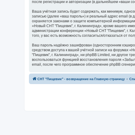
после регистрации и авторизации (в дальнейшем «ваши с
Ваша учётная запись будет содержать, как минимум, одн
записью (далее «ваш пароль») и реальный адрес email (в
охраняется законами о защите компьютерной информации,
«Новый СНТ "Пищевик", г. Калининград», кроме вашего имен
администрации конференции «Новый СНТ "Пищевик", г. Кал
того, у вас есть возможность согласиться/отказаться от
Ваш пароль надёжно зашифрован (односторонним хэширован
средством доступа к вашей учётной записи на форумах «Но
"Пищевик", г. Калининград», ни phpBB Limited, ни другое 
воспользоваться функцией восстановления пароля «Забыл
email, после чего программное обеспечение phpBB сгенери
СНТ "Пищевик" - возвращение на Главную страницу
Сп