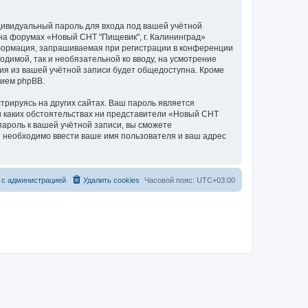
дивидуальный пароль для входа под вашей учётной
на форумах «Новый СНТ "Пищевик", г. Калининград»
формация, запрашиваемая при регистрации в конференции
одимой, так и необязательной ко вводу, на усмотрение
ия из вашей учётной записи будет общедоступна. Кроме
нием phpBB.
рируясь на других сайтах. Ваш пароль является
ри каких обстоятельствах ни представители «Новый СНТ
 пароль к вашей учётной записи, вы сможете
 необходимо ввести ваше имя пользователя и ваш адрес
 с администрацией
Удалить cookies
Часовой пояс:
UTC+03:00