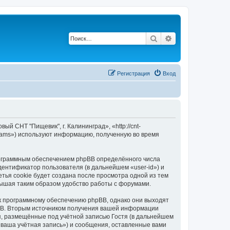
Поиск
Расширенный п
Регистрация
Вход
й СНТ "Пищевик", г. Калининград», «http://cnt-
Teams») используют информацию, полученную во время
рограммным обеспечением phpBB определённого числа
дентификатор пользователя (в дальнейшем «user-id») и
тья cookie будет создана после просмотра одной из тем
вышая таким образом удобство работы с форумами.
 к программному обеспечению phpBB, однако они выходят
pBB. Вторым источником получения вашей информации
я, размещённые под учётной записью Гостя (в дальнейшем
«ваша учётная запись») и сообщения, оставленные вами