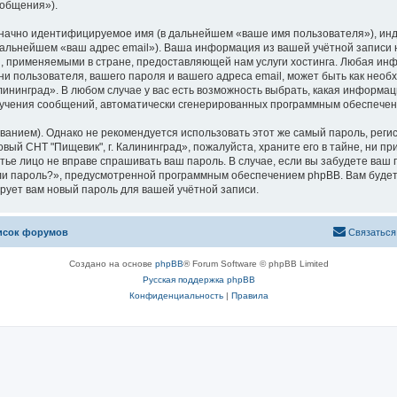
ообщения»).
означно идентифицируемое имя (в дальнейшем «ваше имя пользователя»), ин
 дальнейшем «ваш адрес email»). Ваша информация из вашей учётной записи 
 применяемыми в стране, предоставляющей нам услуги хостинга. Любая ин
и пользователя, вашего пароля и вашего адреса email, может быть как необх
ининград». В любом случае у вас есть возможность выбрать, какая информац
 получения сообщений, автоматически сгенерированных программным обеспече
ием). Однако не рекомендуется использовать этот же самый пароль, регист
вый СНТ "Пищевик", г. Калининград», пожалуйста, храните его в тайне, ни п
третье лицо не вправе спрашивать ваш пароль. В случае, если вы забудете ваш
и пароль?», предусмотренной программным обеспечением phpBB. Вам будет
рует вам новый пароль для вашей учётной записи.
исок форумов
Связаться
Создано на основе
phpBB
® Forum Software © phpBB Limited
Русская поддержка phpBB
Конфиденциальность
|
Правила