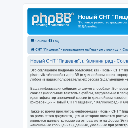
Новый СНТ "Пище
"Истинное равенство граждан сос
Ж.Д'Аламбер
Ссылки
FAQ
СНТ "Пищевик" - возвращение на Главную страницу
Сп
Новый СНТ "Пищевик", г. Калининград - Сог
Это соглашение подробно объясняет, как «Новый СНТ "Пищев
pischevik.ru/phpbb3») и phpBB (в дальнейшем «они», «пр
любой из ваших пользовательских сессий (в дальнейшем 
Ваша информация собирается двумя способами. Во-первых
cookies (небольшие текстовые файлы, загружаемые в папк
идентификатор анонимной сессии (в дальнейшем «session-
конференции «Новый СНТ "Пищевик", г. Калининград» и б
Также во время просмотра конференции «Новый СНТ "Пищев
за рамки этого документа, целью которого является рас
являются данные, которые вы отправляете на форум. Эти
«анонимные сообщения»), данные, указанные при регистра