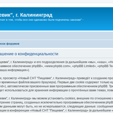
вик", г. Калининград
тоит в том, чтобы все они одинаково были подчинены законам" -
исок форумов
лашение о конфиденциальности
ик", г. Калининград» и его подразделения (в дальнейшем «мы», «наш», «Новы
ограммное обеспечение phpBB», «www.phpbb.com», «phpBB Limited», «phpBB 
«ваша информация»).
, просмотр «Новый СНТ "Пищевик", г. Калининград» приведёт к созданию п
у временных файлов вашего браузера). Первые две cookie содержат только и
id»), автоматически присвоенные вам программным обеспечением phpBB. Тре
удет использоваться для хранения информации о прочтённых вами темах, по
ик", г. Калининград» мы можем установить cookies, внешние по отношению
смотрение страниц, созданных исключительно программным обеспечением ph
ми данными могут быть, но не исчерпываются, следующие данные: сообщени
ции в конференции «Новый СНТ "Пищевик", г. Калининград» (в дальнейшем 