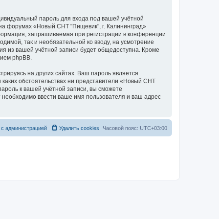
дивидуальный пароль для входа под вашей учётной
на форумах «Новый СНТ "Пищевик", г. Калининград»
формация, запрашиваемая при регистрации в конференции
одимой, так и необязательной ко вводу, на усмотрение
ия из вашей учётной записи будет общедоступна. Кроме
нием phpBB.
рируясь на других сайтах. Ваш пароль является
ри каких обстоятельствах ни представители «Новый СНТ
 пароль к вашей учётной записи, вы сможете
 необходимо ввести ваше имя пользователя и ваш адрес
 с администрацией
Удалить cookies
Часовой пояс:
UTC+03:00