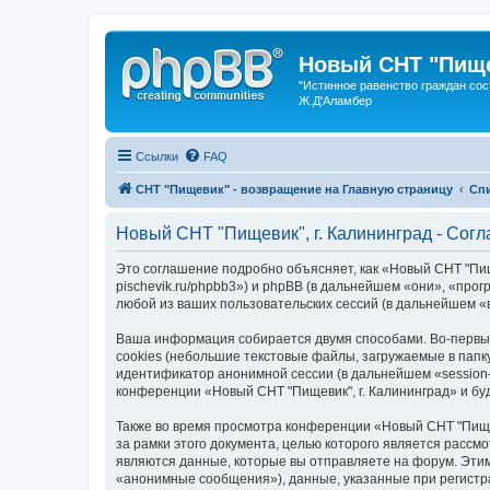
Новый СНТ "Пище
"Истинное равенство граждан сос
Ж.Д'Аламбер
Ссылки
FAQ
СНТ "Пищевик" - возвращение на Главную страницу
Сп
Новый СНТ "Пищевик", г. Калининград - Сог
Это соглашение подробно объясняет, как «Новый СНТ "Пищев
pischevik.ru/phpbb3») и phpBB (в дальнейшем «они», «пр
любой из ваших пользовательских сессий (в дальнейшем 
Ваша информация собирается двумя способами. Во-первых
cookies (небольшие текстовые файлы, загружаемые в папк
идентификатор анонимной сессии (в дальнейшем «session-
конференции «Новый СНТ "Пищевик", г. Калининград» и б
Также во время просмотра конференции «Новый СНТ "Пищев
за рамки этого документа, целью которого является рас
являются данные, которые вы отправляете на форум. Эти
«анонимные сообщения»), данные, указанные при регистра