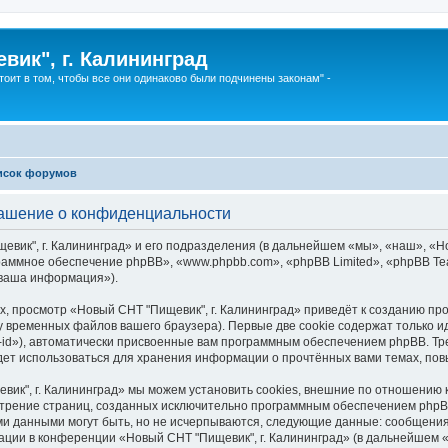
вик", г. Калининград
тоит в том, чтобы все они одинаково были подчинены законам" -
исок форумов
лашение о конфиденциальности
ик", г. Калининград» и его подразделения (в дальнейшем «мы», «наш», «Новы
ограммное обеспечение phpBB», «www.phpbb.com», «phpBB Limited», «phpBB 
«ваша информация»).
, просмотр «Новый СНТ "Пищевик", г. Калининград» приведёт к созданию п
у временных файлов вашего браузера). Первые две cookie содержат только и
id»), автоматически присвоенные вам программным обеспечением phpBB. Тре
удет использоваться для хранения информации о прочтённых вами темах, по
ик", г. Калининград» мы можем установить cookies, внешние по отношению
смотрение страниц, созданных исключительно программным обеспечением ph
ми данными могут быть, но не исчерпываются, следующие данные: сообщени
ции в конференции «Новый СНТ "Пищевик", г. Калининград» (в дальнейшем 