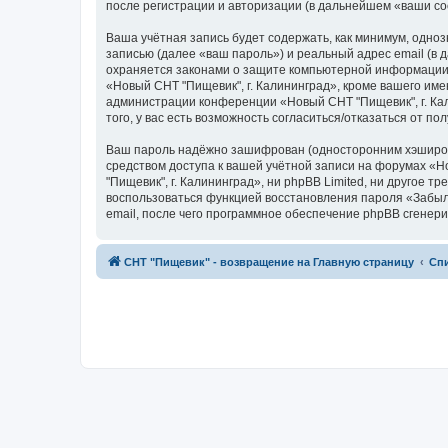
после регистрации и авторизации (в дальнейшем «ваши с
Ваша учётная запись будет содержать, как минимум, одн
записью (далее «ваш пароль») и реальный адрес email (в
охраняется законами о защите компьютерной информации,
«Новый СНТ "Пищевик", г. Калининград», кроме вашего имен
администрации конференции «Новый СНТ "Пищевик", г. Кал
того, у вас есть возможность согласиться/отказаться от
Ваш пароль надёжно зашифрован (односторонним хэширован
средством доступа к вашей учётной записи на форумах «Но
"Пищевик", г. Калининград», ни phpBB Limited, ни другое 
воспользоваться функцией восстановления пароля «Забыл
email, после чего программное обеспечение phpBB сгенери
СНТ "Пищевик" - возвращение на Главную страницу
Сп