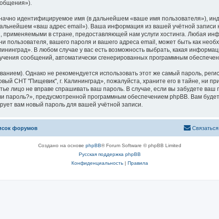
ообщения»).
означно идентифицируемое имя (в дальнейшем «ваше имя пользователя»), ин
 дальнейшем «ваш адрес email»). Ваша информация из вашей учётной записи 
 применяемыми в стране, предоставляющей нам услуги хостинга. Любая ин
и пользователя, вашего пароля и вашего адреса email, может быть как необх
ининград». В любом случае у вас есть возможность выбрать, какая информац
 получения сообщений, автоматически сгенерированных программным обеспече
ием). Однако не рекомендуется использовать этот же самый пароль, регист
вый СНТ "Пищевик", г. Калининград», пожалуйста, храните его в тайне, ни п
третье лицо не вправе спрашивать ваш пароль. В случае, если вы забудете ваш
и пароль?», предусмотренной программным обеспечением phpBB. Вам будет
рует вам новый пароль для вашей учётной записи.
исок форумов
Связаться
Создано на основе
phpBB
® Forum Software © phpBB Limited
Русская поддержка phpBB
Конфиденциальность
|
Правила