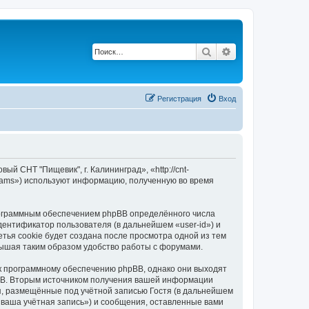
Поиск
Расширенный п
Регистрация
Вход
й СНТ "Пищевик", г. Калининград», «http://cnt-
Teams») используют информацию, полученную во время
рограммным обеспечением phpBB определённого числа
дентификатор пользователя (в дальнейшем «user-id») и
тья cookie будет создана после просмотра одной из тем
вышая таким образом удобство работы с форумами.
 к программному обеспечению phpBB, однако они выходят
pBB. Вторым источником получения вашей информации
я, размещённые под учётной записью Гостя (в дальнейшем
«ваша учётная запись») и сообщения, оставленные вами