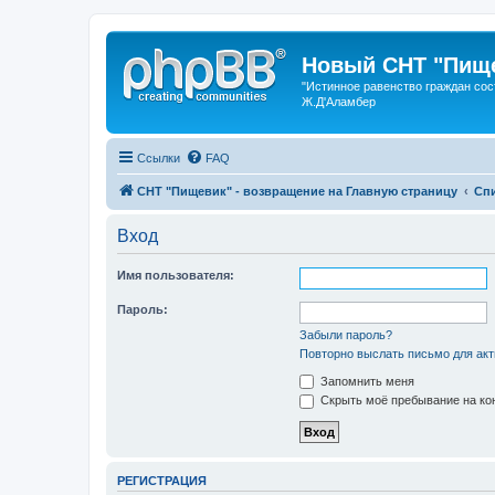
Новый СНТ "Пище
"Истинное равенство граждан сос
Ж.Д'Аламбер
Ссылки
FAQ
СНТ "Пищевик" - возвращение на Главную страницу
Сп
Вход
Имя пользователя:
Пароль:
Забыли пароль?
Повторно выслать письмо для акт
Запомнить меня
Скрыть моё пребывание на кон
РЕГИСТРАЦИЯ