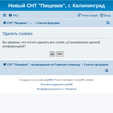
Новый СНТ "Пищевик", г. Калининград
FAQ
Регистрация
Вход
П
СНТ "Пищевик" - возвращение на Главную страницу
Список форумов
о
Удалить cookies
и
с
Вы уверены, что хотите удалить все cookie, установленные данной
конференцией?
к
СНТ "Пищевик" - возвращение на Главную страницу
Список форумов
Создано на основе
phpBB
® Forum Software © phpBB Limited
Русская поддержка phpBB
Конфиденциальность
|
Правила