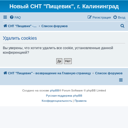
Новый СНТ "Пищевик", г. Калининград
FAQ
Регистрация
Вход
П
СНТ "Пищевик" - возвращение на Главную страницу
Список форумов
о
Удалить cookies
и
с
Вы уверены, что хотите удалить все cookie, установленные данной
конференцией?
к
СНТ "Пищевик" - возвращение на Главную страницу
Список форумов
Создано на основе
phpBB
® Forum Software © phpBB Limited
Русская поддержка phpBB
Конфиденциальность
|
Правила