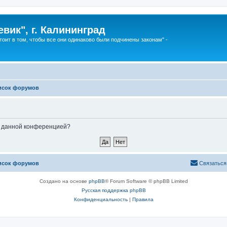
вик", г. Калининград
тоит в том, чтобы все они одинаково были подчинены законам" -
исок форумов
ые данной конференцией?
исок форумов
Связаться
Создано на основе
phpBB
® Forum Software © phpBB Limited
Русская поддержка phpBB
Конфиденциальность
|
Правила