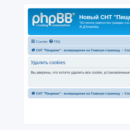
Новый СНТ "Пище
"Истинное равенство граждан сос
Ж.Д'Аламбер
Ссылки
FAQ
СНТ "Пищевик" - возвращение на Главную страницу
Сп
Удалить cookies
Вы уверены, что хотите удалить все cookie, установленн
СНТ "Пищевик" - возвращение на Главную страницу
Сп