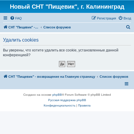
Новый СНТ "Пищевик", г. Калининград
FAQ
Регистрация
Вход
П
СНТ "Пищевик" - возвращение на Главную страницу
Список форумов
о
Удалить cookies
и
с
Вы уверены, что хотите удалить все cookie, установленные данной
конференцией?
к
СНТ "Пищевик" - возвращение на Главную страницу
Список форумов
Создано на основе
phpBB
® Forum Software © phpBB Limited
Русская поддержка phpBB
Конфиденциальность
|
Правила