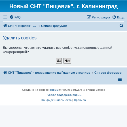
Новый СНТ "Пищевик", г. Калининград
FAQ
Регистрация
Вход
П
СНТ "Пищевик" - возвращение на Главную страницу
Список форумов
о
Удалить cookies
и
с
Вы уверены, что хотите удалить все cookie, установленные данной
конференцией?
к
СНТ "Пищевик" - возвращение на Главную страницу
Список форумов
Создано на основе
phpBB
® Forum Software © phpBB Limited
Русская поддержка phpBB
Конфиденциальность
|
Правила