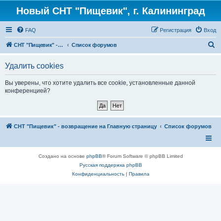
Новый СНТ "Пищевик", г. Калининград
FAQ
Регистрация
Вход
П
СНТ "Пищевик" - возвращение на Главную страницу
Список форумов
о
Удалить cookies
и
с
Вы уверены, что хотите удалить все cookie, установленные данной
конференцией?
к
СНТ "Пищевик" - возвращение на Главную страницу
Список форумов
Создано на основе
phpBB
® Forum Software © phpBB Limited
Русская поддержка phpBB
Конфиденциальность
|
Правила