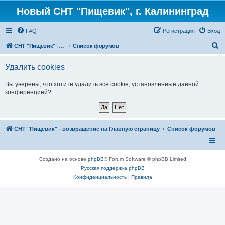
Новый СНТ "Пищевик", г. Калининград
FAQ
Регистрация
Вход
П
СНТ "Пищевик" - возвращение на Главную страницу
Список форумов
о
Удалить cookies
и
с
Вы уверены, что хотите удалить все cookie, установленные данной
конференцией?
к
СНТ "Пищевик" - возвращение на Главную страницу
Список форумов
Создано на основе
phpBB
® Forum Software © phpBB Limited
Русская поддержка phpBB
Конфиденциальность
|
Правила