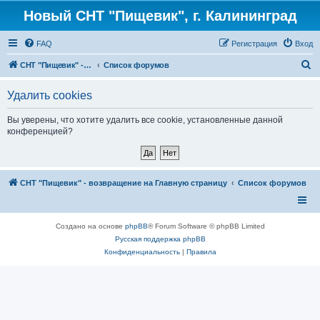
Новый СНТ "Пищевик", г. Калининград
FAQ
Регистрация
Вход
П
СНТ "Пищевик" - возвращение на Главную страницу
Список форумов
о
Удалить cookies
и
с
Вы уверены, что хотите удалить все cookie, установленные данной
конференцией?
к
СНТ "Пищевик" - возвращение на Главную страницу
Список форумов
Создано на основе
phpBB
® Forum Software © phpBB Limited
Русская поддержка phpBB
Конфиденциальность
|
Правила