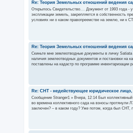
Re: Теория Земельных отношений ведения с
Открылось Свидетельство.... Документ от 1993 года - 
экспликации земель, закрепляется в собственность пр
условиях ни о каком правопреемстве на землю, ни к СТ,
Re: Теория Земельных отношений ведения с
Скиньте мне землеотводные документы в личку Satiata с
наличия землеотводных документов и постановки на к
поставлены на кадастр по программе инвентаризации р
Re: СНТ - недействующее юридическое лицо,
Сообщение Stranger1 » Вчера, 12:14 Был коллективны
во времена коллективного сада на взносы протянули Л
заключен? – в каком году? Уже потом, когда был СНТ, 