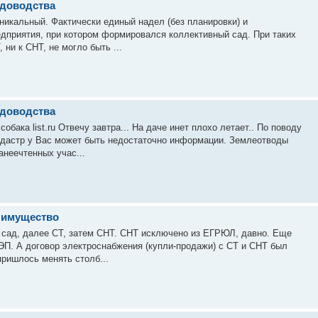
адоводства
уникальный. Фактически единый надел (без планировки) и
едприятия, при котором формировался коллективный сад. При таких
 ни к СНТ, не могло быть ...
адоводства
обака list.ru Отвечу завтра... На даче инет плохо летает.. По поводу
адастр у Вас может быть недостаточно информации. Землеотводы
анеечтенных учас...
 имущество
й сад, далее СТ, затем СНТ. СНТ исключено из ЕГРЮЛ, давно. Еще
ЭП. А договор электроснабжения (купли-продажи) с СТ и СНТ был
пришлось менять столб...