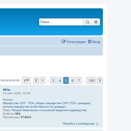
Поиск
Расширенный п
Регистрация
Вход
Страница
5
из
160
1
3
4
5
6
7
160
Пред.
След.
9 результатов
…
…
Milita
14 июн 2022, 16:42
Форум:
Имущество СНТ - ТСН, общее имущество СНТ (ТСН, граждан),
личное имущество (собственность) граждан
Тема:
Теория Земельных отношений ведения садоводства
Ответы:
664
Просмотры:
574813
Перейти к сообщению