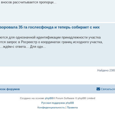
 вносов рассчитывается пропорци...
оровала 35 га гослесфонда и теперь собирает с них
буются для однозначной идентификации принадлежности участка
тся запрос в Росреестр о координатах границ исходного участка,
и…ждём-с ответа… Для одн...
Найдено 238
исок форумов
Связаться
Создано на основе
phpBB
® Forum Software © phpBB Limited
Русская поддержка phpBB
Конфиденциальность
|
Правила