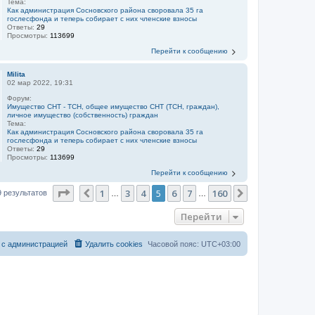
Тема:
Как администрация Сосновского района своровала 35 га
гослесфонда и теперь собирает с них членские взносы
Ответы:
29
Просмотры:
113699
Перейти к сообщению
Milita
02 мар 2022, 19:31
Форум:
Имущество СНТ - ТСН, общее имущество СНТ (ТСН, граждан),
личное имущество (собственность) граждан
Тема:
Как администрация Сосновского района своровала 35 га
гослесфонда и теперь собирает с них членские взносы
Ответы:
29
Просмотры:
113699
Перейти к сообщению
Страница
5
из
160
1
3
4
5
6
7
160
Пред.
След.
9 результатов
…
…
Перейти
 с администрацией
Удалить cookies
Часовой пояс:
UTC+03:00