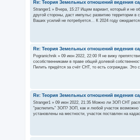
Re: Теория Земельных отношений ведения с
Stranger1 » Вчера, 15:27 Ищем вариант, который и не 
другой стороны, даст импульс развитию территории в с
Ваших усилий не потребуется… К 2024 году ожидается 
Re: Теория Земельных отношений ведения с
Pogranichnik » 09 июн 2022, 22:00 Я не вижу препятств
сособственниками в праве общей долевой собственнос
Пилить придётся за счёт СНТ, то есть сограждан. Это 
Re: Теория Земельных отношений ведения с
Stranger1 » 09 июн 2022, 21:35 Можно ли ЗОП СНТ рас
"распилить" ЗОП? ЗОП, как и любой участок возможно 
установлены на местности, участок поставлен на кадас