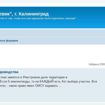
вик", г. Калининград
тоит в том, чтобы все они одинаково были подчинены законам" -
исок форумов
Найдено 238
адоводства
астках имеется в Реестровом деле территории в
. Если 5 землеотводы, то на КАЖДЫЙ есть Акт выбора участка. Все
но, - какое право имел ОМСУ издавать ...