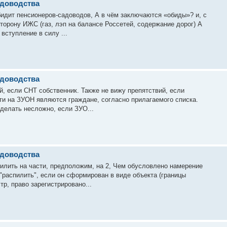
адоводства
обидит пенсионеров-садоводов, А в чём заключаются «обиды»? и, с
торону ИЖС (газ, лэп на балансе Россетей, содержание дорог) А
вступление в силу ...
адоводства
ий, если СНТ собственник. Также не вижу препятствий, если
ти на ЗУОН являются граждане, согласно прилагаемого списка.
сделать несложно, если ЗУО...
адоводства
пилить на части, предположим, на 2, Чем обусловлено намерение
"распилить", если он сформирован в виде объекта (границы
тр, право зарегистрировано...