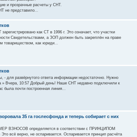
ие и прозрачные расчеты у СНТ.
Т не представило...
тков
зарегистрировано как СТ в 1996 г. Это означает, что участки
ности Свидетельствами, а ЗОП должен быть закреплён на праве
м товариществом, как юриди...
тков
, - для развёрнутого ответа информации недостаточно. Нужно
 » Вчера, 10:57 Добрый день! Наше СНТ недавно подключили к
ас была почти построенная линия...
оровала 35 га гослесфонда и теперь собирает с них
РАЗМЕР ВЗНОСОВ определяется в соответствии с ПРИНЦИПОМ
 Это всё верно, не оспаривается. Оспаривается принцип расчёта