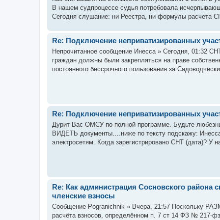
В нашем судпроцессе судья потребовала исчерпывающ
Сегодня слушание: ни Реестра, ни формулы расчета СН
Re: Подключение неприватизированных учас
Непрочитанное сообщение Инесса » Сегодня, 01:32 СНТ 
граждан должны были закрепляться на праве собствен
постоянного бессрочного пользования за Садоводчески
Re: Подключение неприватизированных учас
Дурит Вас ОМСУ по полной программе. Будьте любезны
ВИДЕТЬ документы….ниже по тексту подскажу: Инесса
электросетям. Когда зарегистрировано СНТ (дата)? У н
Re: Как администрация Сосновского района св
членские взносы
Сообщение Pogranichnik » Вчера, 21:57 Поскольку 
расчёта взносов, определённом п. 7 ст 14 ФЗ № 217-фз