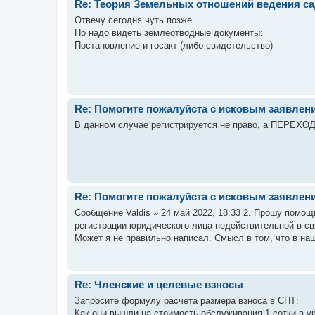
Re: Теория Земельных отношений ведения с
Отвечу сегодня чуть позже....
Но надо видеть землеотводные документы:
Постановление и госакт (либо свидетельство)
Re: Помогите пожалуйста с исковым заявлен
В данном случае регистрируется не право, а ПЕРЕХОД
Re: Помогите пожалуйста с исковым заявлен
Сообщение Valdis » 24 май 2022, 18:33 2. Прошу помощ
регистрации юридического лица недействительной в с
Может я не правильно написал. Смысл в том, что в наш
Re: Членские и целевые взносы
Запросите формулу расчета размера взноса в СНТ:
Как они вышли на стоимость обслуживания 1 сотки в у