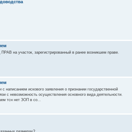
адоводства
ием
 ПРАВ на участок, зарегистрированный в ранее возникшем праве.
ием
и с написанием искового заявления о признании государственной
вязи с невозможность осуществления основного вида деятельности.
ем тсн нет ЗОП в со...
казанных размерах?