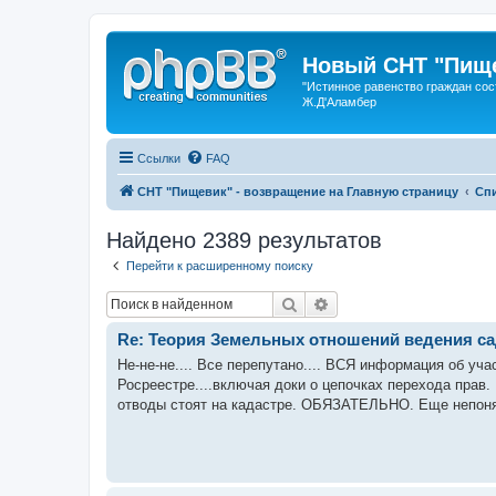
Новый СНТ "Пище
"Истинное равенство граждан сос
Ж.Д'Аламбер
Ссылки
FAQ
СНТ "Пищевик" - возвращение на Главную страницу
Сп
Найдено 2389 результатов
Перейти к расширенному поиску
Поиск
Расширенный поиск
Re: Теория Земельных отношений ведения с
Не-не-не.... Все перепутано.... ВСЯ информация об уч
Росреестре....включая доки о цепочках перехода прав
отводы стоят на кадастре. ОБЯЗАТЕЛЬНО. Еще непонят